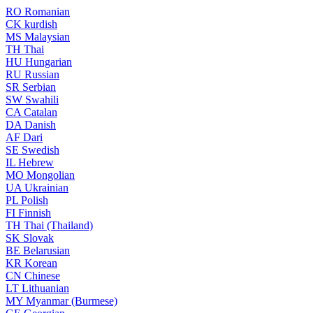
RO
Romanian
CK
kurdish
MS
Malaysian
TH
Thai
HU
Hungarian
RU
Russian
SR
Serbian
SW
Swahili
CA
Catalan
DA
Danish
AF
Dari
SE
Swedish
IL
Hebrew
MO
Mongolian
UA
Ukrainian
PL
Polish
FI
Finnish
TH
Thai (Thailand)
SK
Slovak
BE
Belarusian
KR
Korean
CN
Chinese
LT
Lithuanian
MY
Myanmar (Burmese)