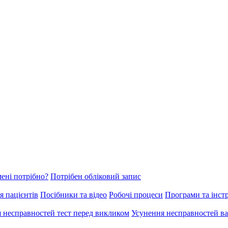
ені потрібно?
Потрібен обліковий запис
я пацієнтів
Посібники та відео
Робочі процеси
Програми та інст
 несправностей тест перед викликом
Усунення несправностей ва