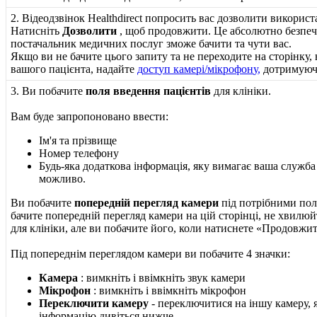
2
.
В
і
д
е
о
д
з
в
і
н
о
к
Healthdirect
п
о
п
р
о
с
и
т
ь
в
а
с
д
о
з
в
о
л
и
т
и
в
и
к
о
р
и
с
т
Н
а
т
и
с
н
і
т
ь
Д
о
з
в
о
л
и
т
и
,
щ
о
б
п
р
о
д
о
в
ж
и
т
и
.
Ц
е
а
б
с
о
л
ю
т
н
о
б
е
з
п
е
п
о
с
т
а
ч
а
л
ь
н
и
к
м
е
д
и
ч
н
и
х
п
о
с
л
у
г
з
м
о
ж
е
б
а
ч
и
т
и
т
а
ч
у
т
и
в
а
с
.
Я
к
щ
о
в
и
н
е
б
а
ч
и
т
е
ц
ь
о
г
о
з
а
п
и
т
у
т
а
н
е
п
е
р
е
х
о
д
и
т
е
н
а
с
т
о
р
і
н
к
у
,
в
а
ш
о
г
о
п
а
ц
і
є
н
т
а
,
н
а
д
а
й
т
е
д
о
с
т
у
п
к
а
м
е
р
і
/
м
і
к
р
о
ф
о
н
у
,
д
о
т
р
и
м
у
ю
3
.
В
и
п
о
б
а
ч
и
т
е
п
о
л
я
в
в
е
д
е
н
н
я
п
а
ц
і
є
н
т
і
в
д
л
я
к
л
і
н
і
к
и
.
В
а
м
б
у
д
е
з
а
п
р
о
п
о
н
о
в
а
н
о
в
в
е
с
т
и
:
І
м
'
я
т
а
п
р
і
з
в
и
щ
е
Н
о
м
е
р
т
е
л
е
ф
о
н
у
Б
у
д
ь
-
я
к
а
д
о
д
а
т
к
о
в
а
і
н
ф
о
р
м
а
ц
і
я
,
я
к
у
в
и
м
а
г
а
є
в
а
ш
а
с
л
у
ж
б
а
м
о
ж
л
и
в
о
.
В
и
п
о
б
а
ч
и
т
е
п
о
п
е
р
е
д
н
і
й
п
е
р
е
г
л
я
д
к
а
м
е
р
и
п
і
д
п
о
т
р
і
б
н
и
м
и
п
о
б
а
ч
и
т
е
п
о
п
е
р
е
д
н
і
й
п
е
р
е
г
л
я
д
к
а
м
е
р
и
н
а
ц
і
й
с
т
о
р
і
н
ц
і
,
н
е
х
в
и
л
ю
й
д
л
я
к
л
і
н
і
к
и
,
а
л
е
в
и
п
о
б
а
ч
и
т
е
й
о
г
о
,
к
о
л
и
н
а
т
и
с
н
е
т
е
«
П
р
о
д
о
в
ж
и
П
і
д
п
о
п
е
р
е
д
н
і
м
п
е
р
е
г
л
я
д
о
м
к
а
м
е
р
и
в
и
п
о
б
а
ч
и
т
е
4
з
н
а
ч
к
и
:
К
а
м
е
р
а
:
в
и
м
к
н
і
т
ь
і
в
в
і
м
к
н
і
т
ь
з
в
у
к
к
а
м
е
р
и
М
і
к
р
о
ф
о
н
:
в
и
м
к
н
і
т
ь
і
в
в
і
м
к
н
і
т
ь
м
і
к
р
о
ф
о
н
П
е
р
е
к
л
ю
ч
и
т
и
к
а
м
е
р
у
-
п
е
р
е
к
л
ю
ч
и
т
и
с
я
н
а
і
н
ш
у
к
а
м
е
р
у
,
і
н
ф
о
р
м
а
ц
і
ю
д
и
в
і
т
ь
с
я
н
и
ж
ч
е