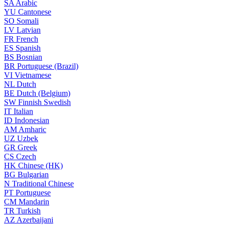
SA
Arabic
YU
Cantonese
SO
Somali
LV
Latvian
FR
French
ES
Spanish
BS
Bosnian
BR
Portuguese (Brazil)
VI
Vietnamese
NL
Dutch
BE
Dutch (Belgium)
SW
Finnish Swedish
IT
Italian
ID
Indonesian
AM
Amharic
UZ
Uzbek
GR
Greek
CS
Czech
HK
Chinese (HK)
BG
Bulgarian
N
Traditional Chinese
PT
Portuguese
CM
Mandarin
TR
Turkish
AZ
Azerbaijani