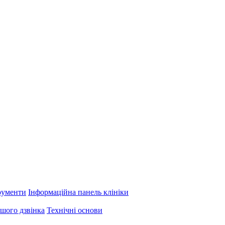
рументи
Інформаційна панель клініки
шого дзвінка
Технічні основи