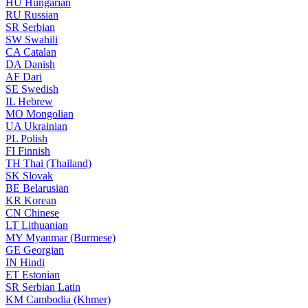
HU
Hungarian
RU
Russian
SR
Serbian
SW
Swahili
CA
Catalan
DA
Danish
AF
Dari
SE
Swedish
IL
Hebrew
MO
Mongolian
UA
Ukrainian
PL
Polish
FI
Finnish
TH
Thai (Thailand)
SK
Slovak
BE
Belarusian
KR
Korean
CN
Chinese
LT
Lithuanian
MY
Myanmar (Burmese)
GE
Georgian
IN
Hindi
ET
Estonian
SR
Serbian Latin
KM
Cambodia (Khmer)