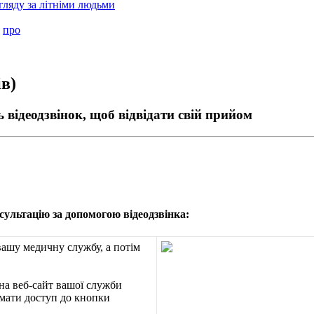
гляду за літніми людьми
про
ів)
ь відеодзвінок, щоб відвідати свій прийом
с
у
л
ь
т
а
ц
і
ю
з
а
д
о
п
о
м
о
г
о
ю
в
і
д
е
о
д
з
в
і
н
к
а
:
в
а
ш
у
м
е
д
и
ч
н
у
с
л
у
ж
б
у
,
а
п
о
т
і
м
н
а
в
е
б
-
с
а
й
т
в
а
ш
о
ї
с
л
у
ж
б
и
м
а
т
и
д
о
с
т
у
п
д
о
к
н
о
п
к
и