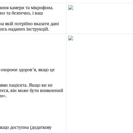
а
н
н
я
к
а
м
е
р
и
т
а
м
і
к
р
о
ф
о
н
а
.
ч
н
о
т
а
б
е
з
п
е
ч
н
о
,
і
в
а
ш
н
а
я
к
і
й
п
о
т
р
і
б
н
о
в
к
а
з
а
т
и
д
а
н
і
ч
и
с
ь
н
а
д
а
н
и
х
і
н
с
т
р
у
к
ц
і
й
.
о
х
о
р
о
н
и
з
д
о
р
о
в
’
я
,
я
к
щ
о
ц
е
л
я
м
и
п
а
ц
і
є
н
т
а
.
Я
к
щ
о
в
и
н
е
т
е
с
я
,
в
і
н
м
о
ж
е
б
у
т
и
в
и
м
к
н
е
н
и
й
т
и
»
.
я
к
щ
о
д
о
с
т
у
п
н
а
(
д
о
д
а
т
к
о
в
у