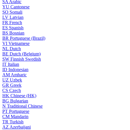
SA
Arabic
YU
Cantonese
SO
Somali
LV
Latvian
FR
French
ES
Spanish
BS
Bosnian
BR
Portuguese (Brazil)
VI
Vietnamese
NL
Dutch
BE
Dutch (Belgium)
SW
Finnish Swedish
IT
Italian
ID
Indonesian
AM
Amharic
UZ
Uzbek
GR
Greek
CS
Czech
HK
Chinese (HK)
BG
Bulgarian
N
Traditional Chinese
PT
Portuguese
CM
Mandarin
TR
Turkish
AZ
Azerbaijani