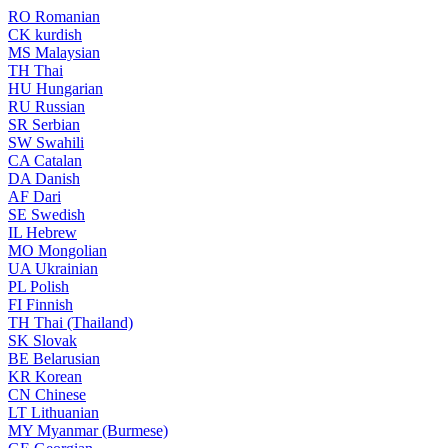
RO
Romanian
CK
kurdish
MS
Malaysian
TH
Thai
HU
Hungarian
RU
Russian
SR
Serbian
SW
Swahili
CA
Catalan
DA
Danish
AF
Dari
SE
Swedish
IL
Hebrew
MO
Mongolian
UA
Ukrainian
PL
Polish
FI
Finnish
TH
Thai (Thailand)
SK
Slovak
BE
Belarusian
KR
Korean
CN
Chinese
LT
Lithuanian
MY
Myanmar (Burmese)