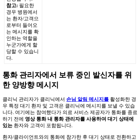
참
고
:
필
요
한
경
우
병
원
에
서
는
환
자
/
고
객
으
로
부
터
들
어
오
는
메
시
지
를
확
인
하
는
역
할
을
누
군
가
에
게
할
당
할
수
있
습
니
다
.
통
화
관
리
자
에
서
보
류
중
인
발
신
자
를
위
한
양
방
향
메
시
지
클
리
닉
관
리
자
가
클
리
닉
에
서
손
님
알
림
메
시
지
를
활
성
화
한
경
우
특
정
대
기
환
자
및
고
객
은
클
리
닉
에
메
시
지
를
보
낼
수
있
습
니
다
.
여
기
에
는
참
여
했
다
가
의
료
서
비
스
제
공
자
가
통
화
를
종
료
하
기
전
에
영
상
통
화
내
통
화
관
리
자
를
사
용
하
여
대
기
상
태
에
있
는
환
자
와
고
객
이
포
함
됩
니
다
.
환
자
/
클
라
이
언
트
와
의
통
화
에
참
가
한
후
대
기
상
태
로
전
환
하
고