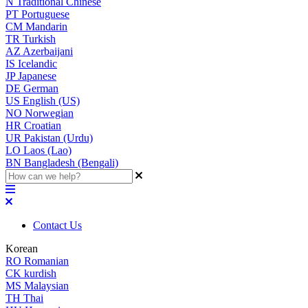
N
Traditional Chinese
PT
Portuguese
CM
Mandarin
TR
Turkish
AZ
Azerbaijani
IS
Icelandic
JP
Japanese
DE
German
US
English (US)
NO
Norwegian
HR
Croatian
UR
Pakistan (Urdu)
LO
Laos (Lao)
BN
Bangladesh (Bengali)
Contact Us
Korean
RO
Romanian
CK
kurdish
MS
Malaysian
TH
Thai