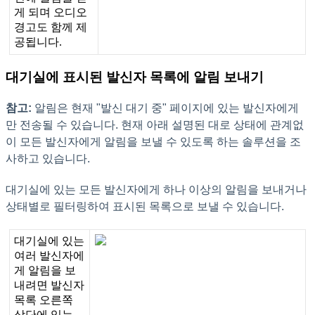
게
되
며
오
디
오
경
고
도
함
께
제
공
됩
니
다
.
대
기
실
에
표
시
된
발
신
자
목
록
에
알
림
보
내
기
참
고
:
알
림
은
현
재
"
발
신
대
기
중
"
페
이
지
에
있
는
발
신
자
에
게
만
전
송
될
수
있
습
니
다
.
현
재
아
래
설
명
된
대
로
상
태
에
관
계
없
이
모
든
발
신
자
에
게
알
림
을
보
낼
수
있
도
록
하
는
솔
루
션
을
조
사
하
고
있
습
니
다
.
대
기
실
에
있
는
모
든
발
신
자
에
게
하
나
이
상
의
알
림
을
보
내
거
나
상
태
별
로
필
터
링
하
여
표
시
된
목
록
으
로
보
낼
수
있
습
니
다
.
대
기
실
에
있
는
여
러
발
신
자
에
게
알
림
을
보
내
려
면
발
신
자
목
록
오
른
쪽
상
단
에
있
는