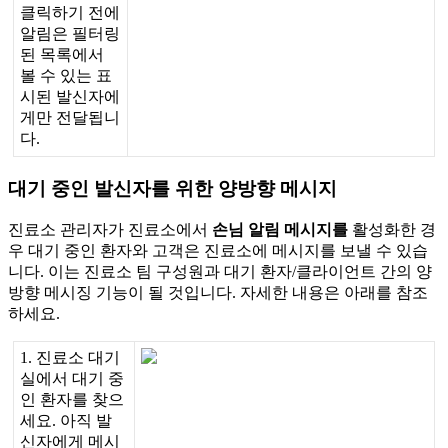
클
릭
하
기
전
에
알
림
은
필
터
링
된
목
록
에
서
볼
수
있
는
표
시
된
발
신
자
에
게
만
전
달
됩
니
다
.
대
기
중
인
발
신
자
를
위
한
양
방
향
메
시
지
진
료
소
관
리
자
가
진
료
소
에
서
손
님
알
림
메
시
지
를
활
성
화
한
경
우
대
기
중
인
환
자
와
고
객
은
진
료
소
에
메
시
지
를
보
낼
수
있
습
니
다
.
이
는
진
료
소
팀
구
성
원
과
대
기
환
자
/
클
라
이
언
트
간
의
양
방
향
메
시
징
기
능
이
될
것
입
니
다
.
자
세
한
내
용
은
아
래
를
참
조
하
세
요
.
1
.
진
료
소
대
기
실
에
서
대
기
중
인
환
자
를
찾
으
세
요
.
아
직
발
신
자
에
게
메
시