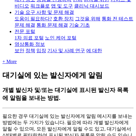
비디오
워크플로
앱 및 도구
클리닉 대시보드
기술 요구 사항 및 문제 해결
도움이 필요하다?
호환 장치
그것을 위해
통화 전 테스트
문제 해결
통화 문제 해결
기술 기초
전문 포털
1차 의료 포털
노인 케어 포털
영상통화 정보
보안
정책
입장
기사 및 사례 연구
에 대한
+ More
대기실에 있는 발신자에게 알림
개별 발신자 및/또는 대기실에 표시된 발신자 목록
에 알림을 보내는 방법.
필
요
한
경
우
대
기
실
에
있
는
발
신
자
에
게
알
림
메
시
지
를
보
내
는
방
법
에
는
두
가
지
가
있
습
니
다
.
필
요
에
따
라
개
별
발
신
자
에
게
알
릴
수
있
으
며
,
모
든
발
신
자
에
게
알
릴
수
도
있
고
,
대
기
실
에
서
상
태
별
로
필
터
링
하
여
표
시
된
발
신
자
목
록
을
알
릴
수
도
있
습
니