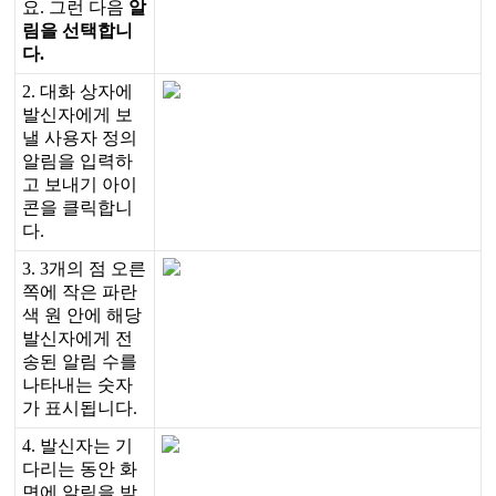
요
.
그
런
다
음
알
림
을
선
택
합
니
다
.
2
.
대
화
상
자
에
발
신
자
에
게
보
낼
사
용
자
정
의
알
림
을
입
력
하
고
보
내
기
아
이
콘
을
클
릭
합
니
다
.
3
.
3
개
의
점
오
른
쪽
에
작
은
파
란
색
원
안
에
해
당
발
신
자
에
게
전
송
된
알
림
수
를
나
타
내
는
숫
자
가
표
시
됩
니
다
.
4
.
발
신
자
는
기
다
리
는
동
안
화
면
에
알
림
을
받