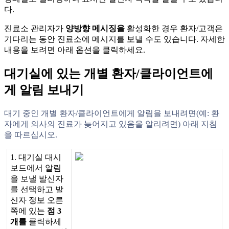
다
.
진
료
소
관
리
자
가
양
방
향
메
시
징
을
활
성
화
한
경
우
환
자
/
고
객
은
기
다
리
는
동
안
진
료
소
에
메
시
지
를
보
낼
수
도
있
습
니
다
.
자
세
한
내
용
을
보
려
면
아
래
옵
션
을
클
릭
하
세
요
.
대
기
실
에
있
는
개
별
환
자
/
클
라
이
언
트
에
게
알
림
보
내
기
대
기
중
인
개
별
환
자
/
클
라
이
언
트
에
게
알
림
을
보
내
려
면
(
예
:
환
자
에
게
의
사
의
진
료
가
늦
어
지
고
있
음
을
알
리
려
면
)
아
래
지
침
을
따
르
십
시
오
.
1
.
대
기
실
대
시
보
드
에
서
알
림
을
보
낼
발
신
자
를
선
택
하
고
발
신
자
정
보
오
른
쪽
에
있
는
점
3
개
를
클
릭
하
세