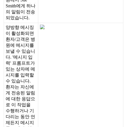
Smith
에
게
하
나
의
알
림
이
전
송
되
었
습
니
다
.
양
방
향
메
시
징
이
활
성
화
되
면
환
자
/
고
객
은
병
원
에
메
시
지
를
보
낼
수
있
습
니
다
.
'
메
시
지
입
력
'
프
롬
프
트
가
있
는
상
자
에
메
시
지
를
입
력
할
수
있
습
니
다
.
환
자
는
자
신
에
게
전
송
된
알
림
에
대
한
응
답
으
로
이
작
업
을
수
행
하
거
나
기
다
리
는
동
안
언
제
든
지
메
시
지