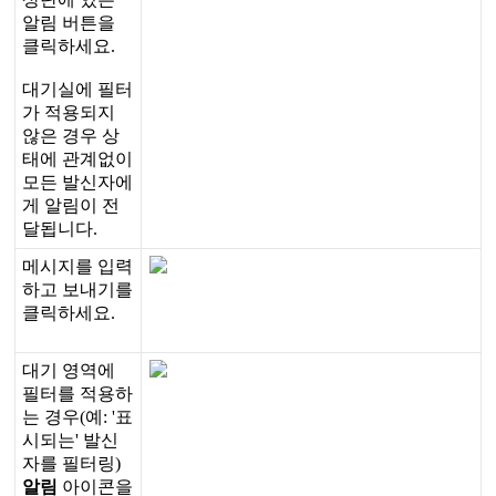
알
림
버
튼
을
클
릭
하
세
요
.
대
기
실
에
필
터
가
적
용
되
지
않
은
경
우
상
태
에
관
계
없
이
모
든
발
신
자
에
게
알
림
이
전
달
됩
니
다
.
메
시
지
를
입
력
하
고
보
내
기
를
클
릭
하
세
요
.
대
기
영
역
에
필
터
를
적
용
하
는
경
우
(
예
:
'
표
시
되
는
'
발
신
자
를
필
터
링
)
알
림
아
이
콘
을