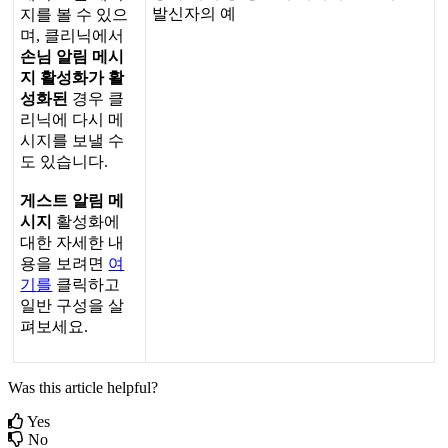
발
신
자
의
예
지
를
볼
수
있
으
며
,
클
리
닉
에
서
손
님
알
림
메
시
지
활
성
화
가
활
성
화
된
경
우
클
리
닉
에
다
시
메
시
지
를
보
낼
수
도
있
습
니
다
.
게
스
트
알
림
메
시
지
활
성
화
에
대
한
자
세
한
내
용
을
보
려
면
여
기
를
클
릭
하
고
일
반
구
성
을
살
펴
보
세
요
.
Was this article helpful?
Yes
No