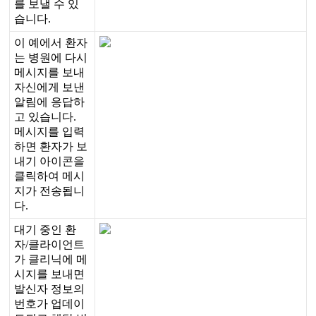
를
보
낼
수
있
습
니
다
.
이
예
에
서
환
자
는
병
원
에
다
시
메
시
지
를
보
내
자
신
에
게
보
낸
알
림
에
응
답
하
고
있
습
니
다
.
메
시
지
를
입
력
하
면
환
자
가
보
내
기
아
이
콘
을
클
릭
하
여
메
시
지
가
전
송
됩
니
다
.
대
기
중
인
환
자
/
클
라
이
언
트
가
클
리
닉
에
메
시
지
를
보
내
면
발
신
자
정
보
의
번
호
가
업
데
이