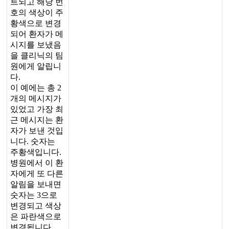
트
되
고
해
당
번
호
의
색
상
이
주
황
색
으
로
변
경
되
어
환
자
가
메
시
지
를
보
냈
음
을
클
리
닉
의
팀
원
에
게
알
립
니
다
.
이
예
에
는
총
2
개
의
메
시
지
가
있
었
고
가
장
최
근
메
시
지
는
환
자
가
보
낸
것
입
니
다
.
숫
자
는
주
황
색
입
니
다
.
병
원
에
서
이
환
자
에
게
또
다
른
알
림
을
보
내
면
숫
자
는
3
으
로
변
경
되
고
색
상
은
파
란
색
으
로
변
경
됩
니
다
.