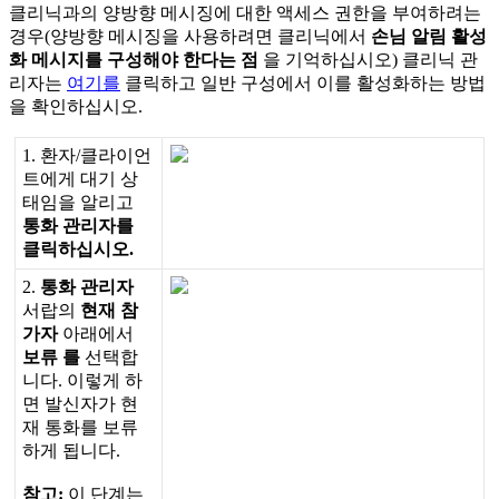
클
리
닉
과
의
양
방
향
메
시
징
에
대
한
액
세
스
권
한
을
부
여
하
려
는
경
우
(
양
방
향
메
시
징
을
사
용
하
려
면
클
리
닉
에
서
손
님
알
림
활
성
화
메
시
지
를
구
성
해
야
한
다
는
점
을
기
억
하
십
시
오
)
클
리
닉
관
리
자
는
여
기
를
클
릭
하
고
일
반
구
성
에
서
이
를
활
성
화
하
는
방
법
을
확
인
하
십
시
오
.
1
.
환
자
/
클
라
이
언
트
에
게
대
기
상
태
임
을
알
리
고
통
화
관
리
자
를
클
릭
하
십
시
오
.
2
.
통
화
관
리
자
서
랍
의
현
재
참
가
자
아
래
에
서
보
류
를
선
택
합
니
다
.
이
렇
게
하
면
발
신
자
가
현
재
통
화
를
보
류
하
게
됩
니
다
.
참
고
:
이
단
계
는