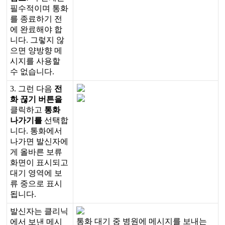
필
수
적
이
며
통
화
를
종
료
하
기
전
에
완
료
해
야
합
니
다
.
그
렇
지
않
으
면
양
방
향
메
시
지
를
사
용
할
수
없
습
니
다
.
3
.
그
런
다
음
전
화
끊
기
버
튼
을
클
릭
하
고
통
화
나
가
기
를
선
택
합
니
다
.
통
화
에
서
나
가
면
발
신
자
에
게
올
바
른
보
류
화
면
이
표
시
되
고
대
기
영
역
에
보
류
중
으
로
표
시
됩
니
다
.
발
신
자
는
클
리
닉
통
화
대
기
중
병
원
에
메
시
지
를
보
내
는
에
서
보
낸
메
시