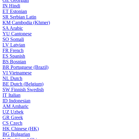
GE
Georgian
IN
Hindi
ET
Estonian
SR
Serbian Latin
KM
Cambodia (Khmer)
SA
Arabic
YU
Cantonese
SO
Somali
LV
Latvian
FR
French
ES
Spanish
BS
Bosnian
BR
Portuguese (Brazil)
VI
Vietnamese
NL
Dutch
BE
Dutch (Belgium)
SW
Finnish Swedish
IT
Italian
ID
Indonesian
AM
Amharic
UZ
Uzbek
GR
Greek
CS
Czech
HK
Chinese (HK)
BG
Bulgarian