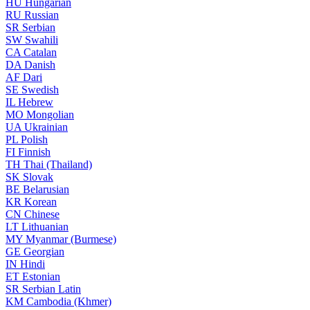
HU
Hungarian
RU
Russian
SR
Serbian
SW
Swahili
CA
Catalan
DA
Danish
AF
Dari
SE
Swedish
IL
Hebrew
MO
Mongolian
UA
Ukrainian
PL
Polish
FI
Finnish
TH
Thai (Thailand)
SK
Slovak
BE
Belarusian
KR
Korean
CN
Chinese
LT
Lithuanian
MY
Myanmar (Burmese)
GE
Georgian
IN
Hindi
ET
Estonian
SR
Serbian Latin
KM
Cambodia (Khmer)