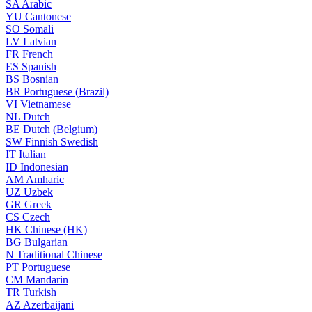
SA
Arabic
YU
Cantonese
SO
Somali
LV
Latvian
FR
French
ES
Spanish
BS
Bosnian
BR
Portuguese (Brazil)
VI
Vietnamese
NL
Dutch
BE
Dutch (Belgium)
SW
Finnish Swedish
IT
Italian
ID
Indonesian
AM
Amharic
UZ
Uzbek
GR
Greek
CS
Czech
HK
Chinese (HK)
BG
Bulgarian
N
Traditional Chinese
PT
Portuguese
CM
Mandarin
TR
Turkish
AZ
Azerbaijani