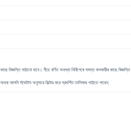
ক
ছ
ব
জ
প
প
ঠ
ন
য
ব
।
ন
চ
ব
র
ত
অ
ব
স
থ
ন
র
শ
ষ
স
ম
স
ত
ক
ল
ক
র
র
ক
ছ
ব
জ
প
অ
থ
ব
আ
প
ন
স
য
ট
স
অ
ন
স
র
ফ
ট
র
ক
র
প
র
দ
র
ত
ত
ল
ক
য
প
ঠ
ত
প
র
ন
: