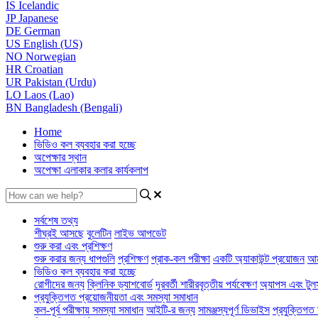
IS
Icelandic
JP
Japanese
DE
German
US
English (US)
NO
Norwegian
HR
Croatian
UR
Pakistan (Urdu)
LO
Laos (Lao)
BN
Bangladesh (Bengali)
Home
ভিডিও কল ব্যবহার করা হচ্ছে
অপেক্ষার স্থান
অপেক্ষা এলাকার কলার কার্যকলাপ
সর্বশেষ তথ্য
শীঘ্রই আসছে
বুলেটিন
লাইভ আপডেট
শুরু করা এবং প্রশিক্ষণ
শুরু করার জন্য ধাপগুলি
প্রশিক্ষণ
প্রাক-কল পরীক্ষা
একটি অ্যাকাউন্ট প্রয়োজন
আম
ভিডিও কল ব্যবহার করা হচ্ছে
রোগীদের জন্য
ক্লিনিক ড্যাশবোর্ড
দূরবর্তী শারীরবৃত্তীয় পর্যবেক্ষণ
অ্যাপস এবং টুল
প্রযুক্তিগত প্রয়োজনীয়তা এবং সমস্যা সমাধান
কল-পূর্ব পরীক্ষায় সমস্যা সমাধান
আইটি-র জন্য
সামঞ্জস্যপূর্ণ ডিভাইস
প্রযুক্তিগত 