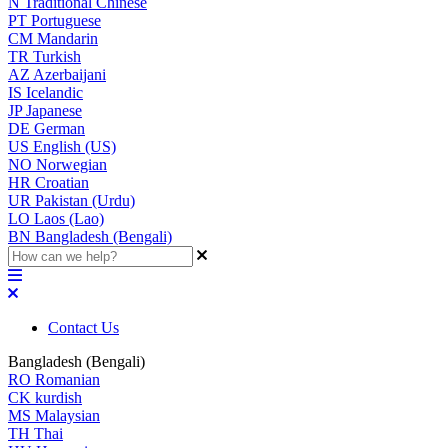
N
Traditional Chinese
PT
Portuguese
CM
Mandarin
TR
Turkish
AZ
Azerbaijani
IS
Icelandic
JP
Japanese
DE
German
US
English (US)
NO
Norwegian
HR
Croatian
UR
Pakistan (Urdu)
LO
Laos (Lao)
BN
Bangladesh (Bengali)
Contact Us
Bangladesh (Bengali)
RO
Romanian
CK
kurdish
MS
Malaysian
TH
Thai