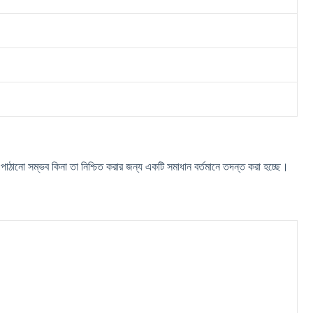
প
ঠ
ন
স
ম
ভ
ব
ক
ন
ত
ন
শ
ত
ক
র
র
জ
ন
য
এ
ক
ট
স
ম
ধ
ন
ব
র
ম
ন
ত
দ
ন
ত
ক
র
হ
চ
।