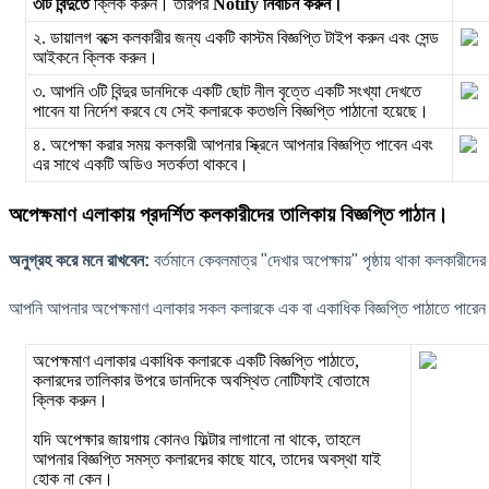
৩
ট
ব
দ
ত
ক
ক
ক
র
ন
।
ত
র
প
র
Notify
ন
র
চ
ন
ক
র
ন
।
২
.
ড
য
ল
গ
ব
ক
ক
ল
ক
র
র
জ
ন
য
এ
ক
ট
ক
স
ম
ব
জ
প
ট
ই
প
ক
র
ন
এ
ব
স
ড
আ
ই
ক
ন
ক
ক
ক
র
ন
।
৩
.
আ
প
ন
৩
ট
ব
দ
র
ড
ন
দ
ক
এ
ক
ট
ছ
ট
ন
ল
ব
ত
এ
ক
ট
স
খ
য
দ
খ
ত
প
ব
ন
য
ন
র
শ
ক
র
ব
য
স
ই
ক
ল
র
ক
ক
ত
গ
ল
ব
জ
প
প
ঠ
ন
হ
য
ছ
।
৪
.
অ
প
ক
ক
র
র
স
ম
য
ক
ল
ক
র
আ
প
ন
র
স
ন
আ
প
ন
র
ব
জ
প
প
ব
ন
এ
ব
এ
র
স
থ
এ
ক
ট
অ
ড
ও
স
ত
র
ত
থ
ক
ব
।
অ
প
ক
ম
ণ
এ
ল
ক
য
প
র
দ
র
ত
ক
ল
ক
র
দ
র
ত
ল
ক
য
ব
জ
প
প
ঠ
ন
।
অ
ন
গ
র
হ
ক
র
ম
ন
র
খ
ব
ন
:
ব
র
ম
ন
ক
ব
ল
ম
ত
র
"
দ
খ
র
অ
প
ক
য
"
প
ষ
য
থ
ক
ক
ল
ক
র
দ
র
আ
প
ন
আ
প
ন
র
অ
প
ক
ম
ণ
এ
ল
ক
র
স
ক
ল
ক
ল
র
ক
এ
ক
ব
এ
ক
ধ
ক
ব
জ
প
প
ঠ
ত
প
র
ন
অ
প
ক
ম
ণ
এ
ল
ক
র
এ
ক
ধ
ক
ক
ল
র
ক
এ
ক
ট
ব
জ
প
প
ঠ
ত
,
ক
ল
র
দ
র
ত
ল
ক
র
উ
প
র
ড
ন
দ
ক
অ
ব
স
ত
ন
ট
ফ
ই
ব
ত
ম
ক
ক
ক
র
ন
।
য
দ
অ
প
ক
র
জ
য়
গ
য়
ক
ন
ও
ফ
ট
র
ল
গ
ন
ন
থ
ক
,
ত
হ
ল
আ
প
ন
র
ব
জ
প
স
ম
স
ত
ক
ল
র
দ
র
ক
ছ
য
ব
,
ত
দ
র
অ
ব
স
থ
য
ই
হ
ক
ন
ক
ন
।