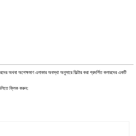
র
দ
র
অ
থ
ব
অ
প
ক
ম
ণ
এ
ল
ক
র
অ
ব
স
থ
অ
ন
স
র
ফ
ট
র
ক
র
প
র
দ
র
ত
ক
ল
র
দ
র
এ
ক
ট
গ
ল
ত
ক
ক
ক
র
ন
: