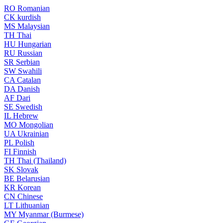
RO
Romanian
CK
kurdish
MS
Malaysian
TH
Thai
HU
Hungarian
RU
Russian
SR
Serbian
SW
Swahili
CA
Catalan
DA
Danish
AF
Dari
SE
Swedish
IL
Hebrew
MO
Mongolian
UA
Ukrainian
PL
Polish
FI
Finnish
TH
Thai (Thailand)
SK
Slovak
BE
Belarusian
KR
Korean
CN
Chinese
LT
Lithuanian
MY
Myanmar (Burmese)