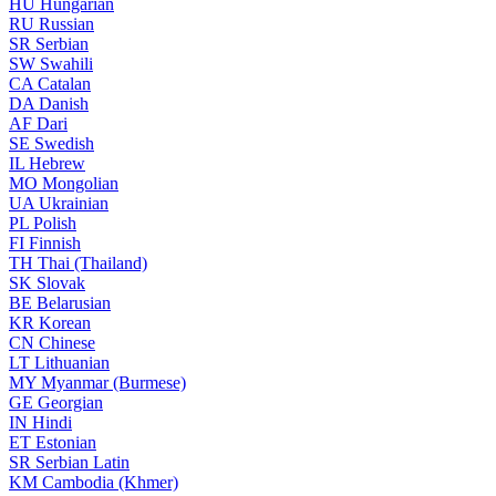
HU
Hungarian
RU
Russian
SR
Serbian
SW
Swahili
CA
Catalan
DA
Danish
AF
Dari
SE
Swedish
IL
Hebrew
MO
Mongolian
UA
Ukrainian
PL
Polish
FI
Finnish
TH
Thai (Thailand)
SK
Slovak
BE
Belarusian
KR
Korean
CN
Chinese
LT
Lithuanian
MY
Myanmar (Burmese)
GE
Georgian
IN
Hindi
ET
Estonian
SR
Serbian Latin
KM
Cambodia (Khmer)