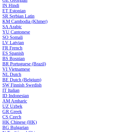
GE
Georgian
IN
Hindi
ET
Estonian
SR
Serbian Latin
KM
Cambodia (Khmer)
SA
Arabic
YU
Cantonese
SO
Somali
LV
Latvian
FR
French
ES
Spanish
BS
Bosnian
BR
Portuguese (Brazil)
VI
Vietnamese
NL
Dutch
BE
Dutch (Belgium)
SW
Finnish Swedish
IT
Italian
ID
Indonesian
AM
Amharic
UZ
Uzbek
GR
Greek
CS
Czech
HK
Chinese (HK)
BG
Bulgarian