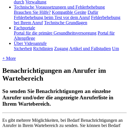
durch
Verwaltung
Technische Voraussetzungen und Fehlerbehebung
Brauchen Sie Hilfe?
Kompatible Geräte
Dafür
Fehlerbehebung beim Test vor dem Anruf
Fehlerbehebung
bei Ihrem Anruf
Technische Grundlagen
Fachportale
Portal für die primäre Gesundheitsversorgung
Portal für
Altenpflege
Über Videoanrufe
Sicherheit
Richtlinien
Zugang
Artikel und Fallstudien
Um
+ More
Benachrichtigungen an Anrufer im
Wartebereich
So senden Sie Benachrichtigungen an einzelne
Anrufer und/oder die angezeigte Anruferliste in
Ihrem Wartebereich.
Es
gibt
mehrere
M
ö
glichkeiten
,
bei
Bedarf
Benachrichtigungen
an
Anrufer
in
Ihrem
Wartebereich
zu
senden
.
Sie
k
ö
nnen
bei
Bedarf