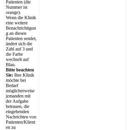
Patienten
(
die
Nummer
ist
orange
)
.
Wenn
die
Klinik
eine
weitere
Benachrichtigun
g
an
diesen
Patienten
sendet
,
ä
ndert
sich
die
Zahl
auf
3
und
die
Farbe
wechselt
auf
Blau
.
Bitte
beachten
Sie
:
Ihre
Klinik
m
ö
chte
bei
Bedarf
m
ö
glicherweise
jemanden
mit
der
Aufgabe
betrauen
,
die
eingehenden
Nachrichten
von
Patienten
/
Klient
en
zu