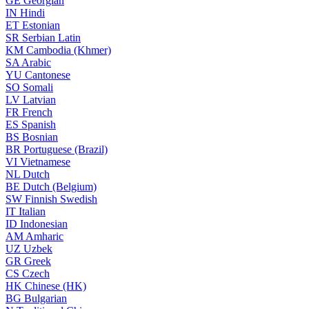
GE
Georgian
IN
Hindi
ET
Estonian
SR
Serbian Latin
KM
Cambodia (Khmer)
SA
Arabic
YU
Cantonese
SO
Somali
LV
Latvian
FR
French
ES
Spanish
BS
Bosnian
BR
Portuguese (Brazil)
VI
Vietnamese
NL
Dutch
BE
Dutch (Belgium)
SW
Finnish Swedish
IT
Italian
ID
Indonesian
AM
Amharic
UZ
Uzbek
GR
Greek
CS
Czech
HK
Chinese (HK)
BG
Bulgarian