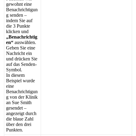
gewohnt
eine
Benachrichtigun
g
senden
–
indem
Sie
auf
die
3
Punkte
klicken
und
„
Benachrichtig
en
“
ausw
ä
hlen
.
Geben
Sie
eine
Nachricht
ein
und
dr
ü
cken
Sie
auf
das
Senden
-
Symbol
.
In
diesem
Beispiel
wurde
eine
Benachrichtigun
g
von
der
Klinik
an
Sue
Smith
gesendet
–
angezeigt
durch
die
blaue
Zahl
ü
ber
den
drei
Punkten
.