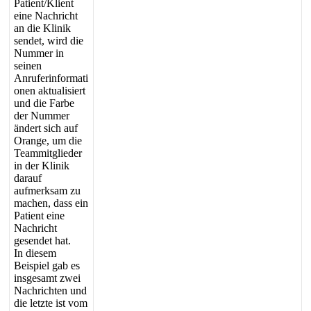
Patient
/
Klient
eine
Nachricht
an
die
Klinik
sendet
,
wird
die
Nummer
in
seinen
Anruferinformati
onen
aktualisiert
und
die
Farbe
der
Nummer
ä
ndert
sich
auf
Orange
,
um
die
Teammitglieder
in
der
Klinik
darauf
aufmerksam
zu
machen
,
dass
ein
Patient
eine
Nachricht
gesendet
hat
.
In
diesem
Beispiel
gab
es
insgesamt
zwei
Nachrichten
und
die
letzte
ist
vom