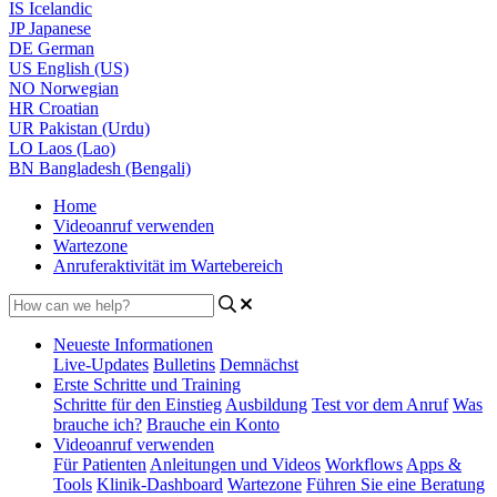
IS
Icelandic
JP
Japanese
DE
German
US
English (US)
NO
Norwegian
HR
Croatian
UR
Pakistan (Urdu)
LO
Laos (Lao)
BN
Bangladesh (Bengali)
Home
Videoanruf verwenden
Wartezone
Anruferaktivität im Wartebereich
Neueste Informationen
Live-Updates
Bulletins
Demnächst
Erste Schritte und Training
Schritte für den Einstieg
Ausbildung
Test vor dem Anruf
Was
brauche ich?
Brauche ein Konto
Videoanruf verwenden
Für Patienten
Anleitungen und Videos
Workflows
Apps &
Tools
Klinik-Dashboard
Wartezone
Führen Sie eine Beratung