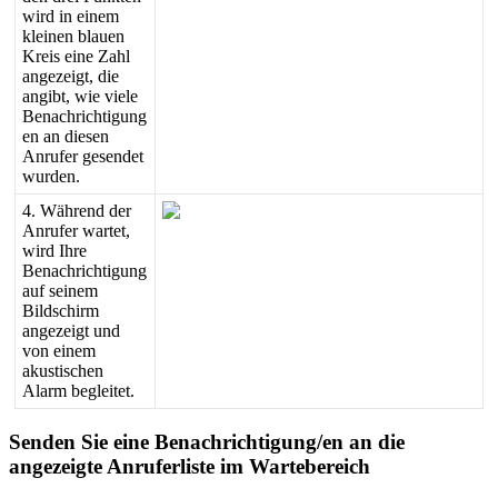
wird
in
einem
kleinen
blauen
Kreis
eine
Zahl
angezeigt
,
die
angibt
,
wie
viele
Benachrichtigung
en
an
diesen
Anrufer
gesendet
wurden
.
4
.
W
ä
hrend
der
Anrufer
wartet
,
wird
Ihre
Benachrichtigung
auf
seinem
Bildschirm
angezeigt
und
von
einem
akustischen
Alarm
begleitet
.
Senden
Sie
eine
Benachrichtigung
/
en
an
die
angezeigte
Anruferliste
im
Wartebereich