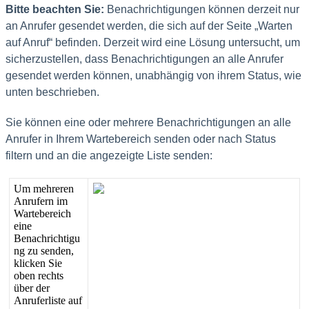
Bitte
beachten
Sie
:
Benachrichtigungen
k
ö
nnen
derzeit
nur
an
Anrufer
gesendet
werden
,
die
sich
auf
der
Seite
„
Warten
auf
Anruf
“
befinden
.
Derzeit
wird
eine
L
ö
sung
untersucht
,
um
sicherzustellen
,
dass
Benachrichtigungen
an
alle
Anrufer
gesendet
werden
k
ö
nnen
,
unabh
ä
ngig
von
ihrem
Status
,
wie
unten
beschrieben
.
Sie
k
ö
nnen
eine
oder
mehrere
Benachrichtigungen
an
alle
Anrufer
in
Ihrem
Wartebereich
senden
oder
nach
Status
filtern
und
an
die
angezeigte
Liste
senden
:
Um
mehreren
Anrufern
im
Wartebereich
eine
Benachrichtigu
ng
zu
senden
,
klicken
Sie
oben
rechts
ü
ber
der
Anruferliste
auf