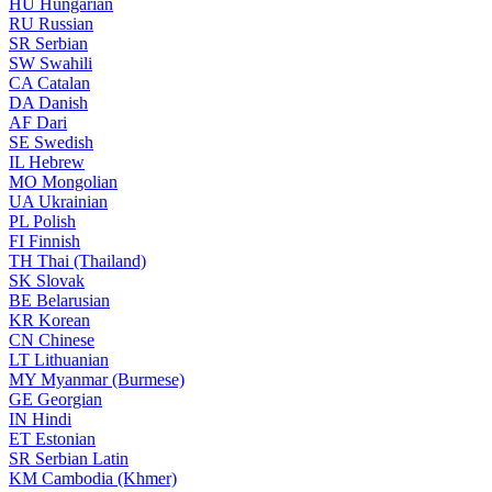
HU
Hungarian
RU
Russian
SR
Serbian
SW
Swahili
CA
Catalan
DA
Danish
AF
Dari
SE
Swedish
IL
Hebrew
MO
Mongolian
UA
Ukrainian
PL
Polish
FI
Finnish
TH
Thai (Thailand)
SK
Slovak
BE
Belarusian
KR
Korean
CN
Chinese
LT
Lithuanian
MY
Myanmar (Burmese)
GE
Georgian
IN
Hindi
ET
Estonian
SR
Serbian Latin
KM
Cambodia (Khmer)