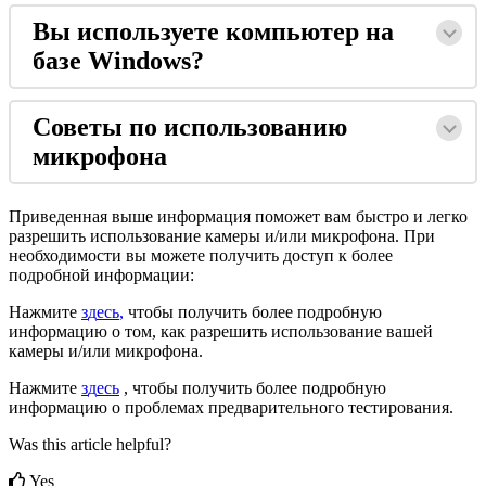
В
ы
и
с
п
о
л
ь
з
у
е
т
е
к
о
м
п
ь
ю
т
е
р
н
а
б
а
з
е
Windows
?
С
о
в
е
т
ы
п
о
и
с
п
о
л
ь
з
о
в
а
н
и
ю
м
и
к
р
о
ф
о
н
а
П
р
и
в
е
д
е
н
н
а
я
в
ы
ш
е
и
н
ф
о
р
м
а
ц
и
я
п
о
м
о
ж
е
т
в
а
м
б
ы
с
т
р
о
и
л
е
г
к
о
р
а
з
р
е
ш
и
т
ь
и
с
п
о
л
ь
з
о
в
а
н
и
е
к
а
м
е
р
ы
и
/
и
л
и
м
и
к
р
о
ф
о
н
а
.
П
р
и
н
е
о
б
х
о
д
и
м
о
с
т
и
в
ы
м
о
ж
е
т
е
п
о
л
у
ч
и
т
ь
д
о
с
т
у
п
к
б
о
л
е
е
п
о
д
р
о
б
н
о
й
и
н
ф
о
р
м
а
ц
и
и
:
Н
а
ж
м
и
т
е
з
д
е
с
ь
,
ч
т
о
б
ы
п
о
л
у
ч
и
т
ь
б
о
л
е
е
п
о
д
р
о
б
н
у
ю
и
н
ф
о
р
м
а
ц
и
ю
о
т
о
м
,
к
а
к
р
а
з
р
е
ш
и
т
ь
и
с
п
о
л
ь
з
о
в
а
н
и
е
в
а
ш
е
й
к
а
м
е
р
ы
и
/
и
л
и
м
и
к
р
о
ф
о
н
а
.
Н
а
ж
м
и
т
е
з
д
е
с
ь
,
ч
т
о
б
ы
п
о
л
у
ч
и
т
ь
б
о
л
е
е
п
о
д
р
о
б
н
у
ю
и
н
ф
о
р
м
а
ц
и
ю
о
п
р
о
б
л
е
м
а
х
п
р
е
д
в
а
р
и
т
е
л
ь
н
о
г
о
т
е
с
т
и
р
о
в
а
н
и
я
.
Was this article helpful?
Yes