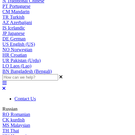
N
Traditional Chinese
PT
Portuguese
CM
Mandarin
TR
Turkish
AZ
Azerbaijani
IS
Icelandic
JP
Japanese
DE
German
US
English (US)
NO
Norwegian
HR
Croatian
UR
Pakistan (Urdu)
LO
Laos (Lao)
BN
Bangladesh (Bengali)
Contact Us
Russian
RO
Romanian
CK
kurdish
MS
Malaysian
TH
Thai