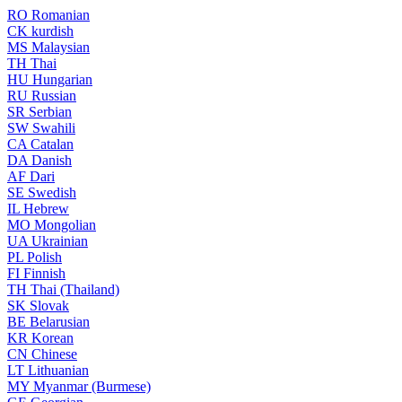
RO
Romanian
CK
kurdish
MS
Malaysian
TH
Thai
HU
Hungarian
RU
Russian
SR
Serbian
SW
Swahili
CA
Catalan
DA
Danish
AF
Dari
SE
Swedish
IL
Hebrew
MO
Mongolian
UA
Ukrainian
PL
Polish
FI
Finnish
TH
Thai (Thailand)
SK
Slovak
BE
Belarusian
KR
Korean
CN
Chinese
LT
Lithuanian
MY
Myanmar (Burmese)