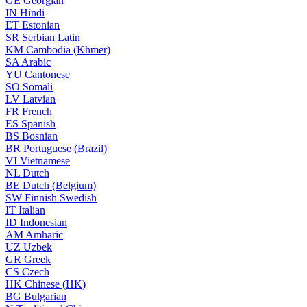
GE
Georgian
IN
Hindi
ET
Estonian
SR
Serbian Latin
KM
Cambodia (Khmer)
SA
Arabic
YU
Cantonese
SO
Somali
LV
Latvian
FR
French
ES
Spanish
BS
Bosnian
BR
Portuguese (Brazil)
VI
Vietnamese
NL
Dutch
BE
Dutch (Belgium)
SW
Finnish Swedish
IT
Italian
ID
Indonesian
AM
Amharic
UZ
Uzbek
GR
Greek
CS
Czech
HK
Chinese (HK)
BG
Bulgarian