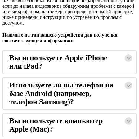
н
а
ч
а
л
е
в
и
д
е
о
з
в
о
н
к
а
.
Е
с
л
и
з
в
о
н
я
щ
и
е
н
е
р
а
з
р
е
ш
а
ю
т
д
о
с
т
у
п
и
л
и
е
с
л
и
д
о
н
а
ч
а
л
а
в
и
д
е
о
з
в
о
н
к
а
о
б
н
а
р
у
ж
е
н
ы
п
р
о
б
л
е
м
ы
с
к
а
м
е
р
о
й
и
л
и
м
и
к
р
о
ф
о
н
о
м
,
н
а
п
р
и
м
е
р
,
п
р
и
п
р
е
д
в
а
р
и
т
е
л
ь
н
о
й
п
р
о
в
е
р
к
е
,
н
и
ж
е
п
р
и
в
е
д
е
н
ы
и
н
с
т
р
у
к
ц
и
и
п
о
у
с
т
р
а
н
е
н
и
ю
п
р
о
б
л
е
м
с
д
о
с
т
у
п
о
м
.
Н
а
ж
м
и
т
е
н
а
т
и
п
в
а
ш
е
г
о
у
с
т
р
о
й
с
т
в
а
д
л
я
п
о
л
у
ч
е
н
и
я
с
о
о
т
в
е
т
с
т
в
у
ю
щ
е
й
и
н
ф
о
р
м
а
ц
и
и
:
В
ы
и
с
п
о
л
ь
з
у
е
т
е
Apple
iPhone
и
л
и
iPad
?
И
с
п
о
л
ь
з
у
е
т
е
л
и
в
ы
т
е
л
е
ф
о
н
н
а
б
а
з
е
Android
(
н
а
п
р
и
м
е
р
,
т
е
л
е
ф
о
н
Samsung
)
?
В
ы
и
с
п
о
л
ь
з
у
е
т
е
к
о
м
п
ь
ю
т
е
р
Apple
(
Mac
)
?