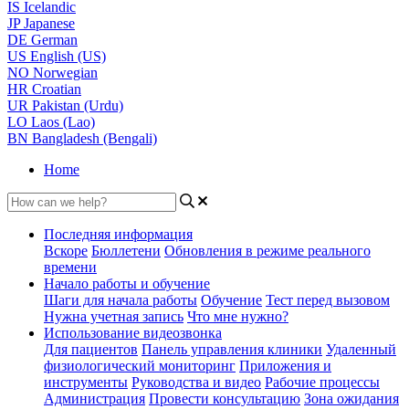
IS
Icelandic
JP
Japanese
DE
German
US
English (US)
NO
Norwegian
HR
Croatian
UR
Pakistan (Urdu)
LO
Laos (Lao)
BN
Bangladesh (Bengali)
Home
Последняя информация
Вскоре
Бюллетени
Обновления в режиме реального
времени
Начало работы и обучение
Шаги для начала работы
Обучение
Тест перед вызовом
Нужна учетная запись
Что мне нужно?
Использование видеозвонка
Для пациентов
Панель управления клиники
Удаленный
физиологический мониторинг
Приложения и
инструменты
Руководства и видео
Рабочие процессы
Администрация
Провести консультацию
Зона ожидания