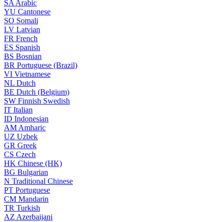
SA
Arabic
YU
Cantonese
SO
Somali
LV
Latvian
FR
French
ES
Spanish
BS
Bosnian
BR
Portuguese (Brazil)
VI
Vietnamese
NL
Dutch
BE
Dutch (Belgium)
SW
Finnish Swedish
IT
Italian
ID
Indonesian
AM
Amharic
UZ
Uzbek
GR
Greek
CS
Czech
HK
Chinese (HK)
BG
Bulgarian
N
Traditional Chinese
PT
Portuguese
CM
Mandarin
TR
Turkish
AZ
Azerbaijani