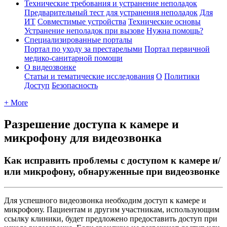
Технические требования и устранение неполадок
Предварительный тест для устранения неполадок
Для
ИТ
Совместимые устройства
Технические основы
Устранение неполадок при вызове
Нужна помощь?
Специализированные порталы
Портал по уходу за престарелыми
Портал первичной
медико-санитарной помощи
О видеозвонке
Статьи и тематические исследования
О
Политики
Доступ
Безопасность
+ More
Разрешение доступа к камере и
микрофону для видеозвонка
Как исправить проблемы с доступом к камере и/
или микрофону, обнаруженные при видеозвонке
Д
л
я
у
с
п
е
ш
н
о
г
о
в
и
д
е
о
з
в
о
н
к
а
н
е
о
б
х
о
д
и
м
д
о
с
т
у
п
к
к
а
м
е
р
е
и
м
и
к
р
о
ф
о
н
у
.
П
а
ц
и
е
н
т
а
м
и
д
р
у
г
и
м
у
ч
а
с
т
н
и
к
а
м
,
и
с
п
о
л
ь
з
у
ю
щ
и
м
с
с
ы
л
к
у
к
л
и
н
и
к
и
,
б
у
д
е
т
п
р
е
д
л
о
ж
е
н
о
п
р
е
д
о
с
т
а
в
и
т
ь
д
о
с
т
у
п
п
р
и