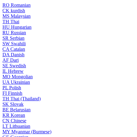
RO
Romanian
CK
kurdish
MS
Malaysian
TH
Thai
HU
Hungarian
RU
Russian
SR
Serbian
SW
Swahili
CA
Catalan
DA
Danish
AF
Dari
SE
Swedish
IL
Hebrew
MO
Mongolian
UA
Ukrainian
PL
Polish
FI
Finnish
TH
Thai (Thailand)
SK
Slovak
BE
Belarusian
KR
Korean
CN
Chinese
LT
Lithuanian
MY
Myanmar (Burmese)