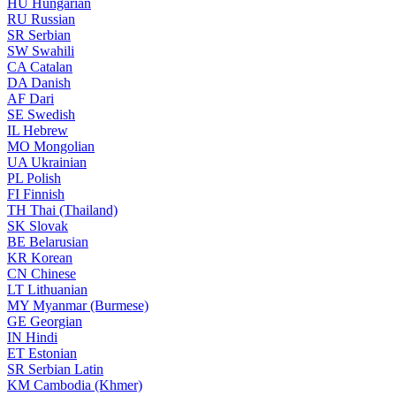
HU
Hungarian
RU
Russian
SR
Serbian
SW
Swahili
CA
Catalan
DA
Danish
AF
Dari
SE
Swedish
IL
Hebrew
MO
Mongolian
UA
Ukrainian
PL
Polish
FI
Finnish
TH
Thai (Thailand)
SK
Slovak
BE
Belarusian
KR
Korean
CN
Chinese
LT
Lithuanian
MY
Myanmar (Burmese)
GE
Georgian
IN
Hindi
ET
Estonian
SR
Serbian Latin
KM
Cambodia (Khmer)