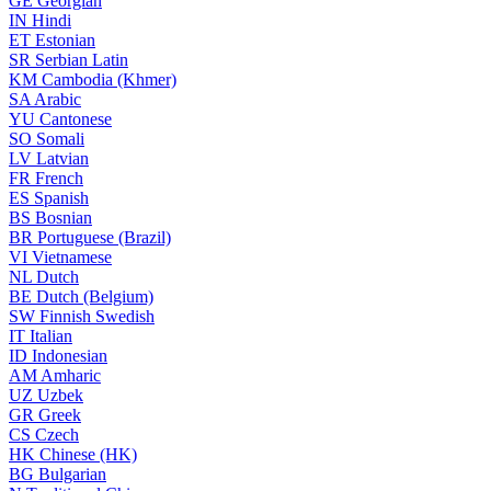
GE
Georgian
IN
Hindi
ET
Estonian
SR
Serbian Latin
KM
Cambodia (Khmer)
SA
Arabic
YU
Cantonese
SO
Somali
LV
Latvian
FR
French
ES
Spanish
BS
Bosnian
BR
Portuguese (Brazil)
VI
Vietnamese
NL
Dutch
BE
Dutch (Belgium)
SW
Finnish Swedish
IT
Italian
ID
Indonesian
AM
Amharic
UZ
Uzbek
GR
Greek
CS
Czech
HK
Chinese (HK)
BG
Bulgarian