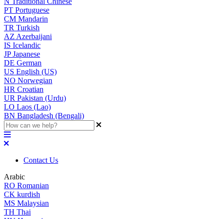
N
Traditional Chinese
PT
Portuguese
CM
Mandarin
TR
Turkish
AZ
Azerbaijani
IS
Icelandic
JP
Japanese
DE
German
US
English (US)
NO
Norwegian
HR
Croatian
UR
Pakistan (Urdu)
LO
Laos (Lao)
BN
Bangladesh (Bengali)
Contact Us
Arabic
RO
Romanian
CK
kurdish
MS
Malaysian
TH
Thai