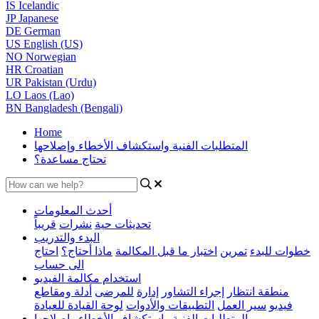
IS
Icelandic
JP
Japanese
DE
German
US
English (US)
NO
Norwegian
HR
Croatian
UR
Pakistan (Urdu)
LO
Laos (Lao)
BN
Bangladesh (Bengali)
Home
المتطلبات الفنية واستكشاف الأخطاء وإصلاحها
تحتاج مساعدة؟
أحدث المعلومات
تحديثات حية
نشرات
قريباً
البدء والتدريب
خطوات للبدء
تمرين
اختبار ما قبل المكالمة
ماذا أحتاج؟
احتاج
الى حساب
استخدام مكالمة الفيديو
منطقة انتظار
إجراء التشاور
إدارة
للمرضى
أدلة ومقاطع
فيديو
سير العمل
التطبيقات والأدوات
لوحة القيادة للعيادة
المتطلبات الفنية واستكشاف الأخطاء وإصلاحها