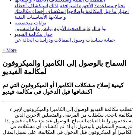
تحتاج مساعدة؟
الأجهزة المتوافقة
لذلك
استكشاف أخطاء
اختبار ما قبل المكالمة وإصلاحها
استكشاف أخطاء مكالمتك
وإصلاحها
الأساسيات الفنية
بوابات متخصصة
بوابة الرعاية الصحية الأولية
بوابة رعاية المسنين
حول مكالمة الفيديو
حماية
سياسات
وصول
المقالات ودراسات الحالة
عن
+ More
السماح بالوصول إلى الكاميرا والميكروفون
لمكالمة الفيديو
كيفية إصلاح مشكلات الكاميرا أو الميكروفون التي تم
اكتشافها قبل الدخول في مكالمة فيديو
ت
ت
ط
ل
ب
م
ك
ا
ل
م
ة
ا
ل
ف
ي
د
ي
و
ا
ل
و
ص
و
ل
إ
ل
ى
ا
ل
ك
ا
م
ي
ر
ا
و
ا
ل
م
ي
ك
ر
و
ف
و
ن
ل
ج
ر
ا
ء
م
ك
ا
ل
م
ة
ن
ا
ج
ح
ة
.
س
ي
ط
ل
ب
م
ن
ا
ل
م
ر
ض
ى
و
ا
ل
م
ت
ص
ل
ي
ن
ا
ل
خ
ر
ي
ن
ا
ل
ذ
ي
ن
ي
س
ت
خ
د
م
و
ن
ر
ا
ب
ط
ا
ل
ع
ي
ا
د
ة
ا
ل
س
م
ا
ح
ب
ا
ل
و
ص
و
ل
ع
ن
د
ب
د
ء
م
ك
ا
ل
م
ة
ف
ي
د
ي
و
.
إ
ذ
ا
ل
م
ي
س
م
ح
ا
ل
م
ت
ص
ل
و
ن
ب
ا
ل
و
ص
و
ل
،
أ
و
إ
ذ
ا
ت
م
ا
ك
ت
ش
ا
ف
أ
ي
م
ش
ك
ل
ت
ف
ي
ا
ل
ك
ا
م
ي
ر
ا
أ
و
ا
ل
م
ي
ك
ر
و
ف
و
ن
ق
ب
ل
ا
ل
د
خ
و
ل
ف
ي
ا
ل
م
ك
ا
ل
م
ة
،
ع
ل
ى
س
ب
ي
ل
ا
ل
م
ث
ا
ل