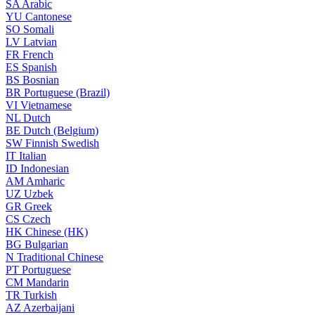
SA
Arabic
YU
Cantonese
SO
Somali
LV
Latvian
FR
French
ES
Spanish
BS
Bosnian
BR
Portuguese (Brazil)
VI
Vietnamese
NL
Dutch
BE
Dutch (Belgium)
SW
Finnish Swedish
IT
Italian
ID
Indonesian
AM
Amharic
UZ
Uzbek
GR
Greek
CS
Czech
HK
Chinese (HK)
BG
Bulgarian
N
Traditional Chinese
PT
Portuguese
CM
Mandarin
TR
Turkish
AZ
Azerbaijani