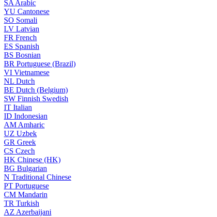
SA
Arabic
YU
Cantonese
SO
Somali
LV
Latvian
FR
French
ES
Spanish
BS
Bosnian
BR
Portuguese (Brazil)
VI
Vietnamese
NL
Dutch
BE
Dutch (Belgium)
SW
Finnish Swedish
IT
Italian
ID
Indonesian
AM
Amharic
UZ
Uzbek
GR
Greek
CS
Czech
HK
Chinese (HK)
BG
Bulgarian
N
Traditional Chinese
PT
Portuguese
CM
Mandarin
TR
Turkish
AZ
Azerbaijani