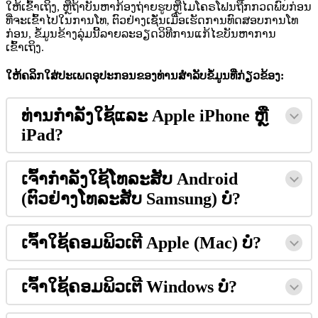
ໃ
ຫ
ເ
ຂ
າ
ເ
ຖ
ງ
,
ຫ
ຖ
າ
ບ
ນ
ຫ
າ
ກ
ອ
ງ
ຖ
າ
ຍ
ຮ
ບ
ຫ
ໄ
ມ
ໂ
ຄ
ຣ
ໂ
ຟ
ນ
ຖ
ກ
ກ
ວ
ດ
ພ
ບ
ກ
ອ
ນ
ທ
ຈ
ະ
ເ
ຂ
າ
ໄ
ປ
ໃ
ນ
ກ
າ
ນ
ໂ
ທ
,
ຕ
ວ
ຢ
າ
ງ
ເ
ຊ
ນ
ເ
ມ
ອ
ເ
ຮ
ດ
ກ
າ
ນ
ທ
ດ
ສ
ອ
ບ
ກ
າ
ນ
ໂ
ທ
ກ
ອ
ນ
,
ຂ
ມ
ນ
ຂ
າ
ງ
ລ
ມ
ນ
ລ
າ
ຍ
ລ
ະ
ອ
ຽ
ດ
ວ
ທ
ກ
າ
ນ
ແ
ກ
ໄ
ຂ
ບ
ນ
ຫ
າ
ກ
າ
ນ
ເ
ຂ
າ
ເ
ຖ
ງ
.
ໃ
ຫ
ຄ
ລ
ກ
ໃ
ສ
ປ
ະ
ເ
ພ
ດ
ອ
ປ
ະ
ກ
ອ
ນ
ຂ
ອ
ງ
ທ
າ
ນ
ສ
າ
ລ
ບ
ຂ
ມ
ນ
ທ
ກ
ຽ
ວ
ຂ
ອ
ງ
:
ທ
າ
ນ
ກ
າ
ລ
ງ
ໃ
ຊ
ແ
ລ
ະ
Apple
iPhone
ຫ
iPad
?
ເ
ຈ
າ
ກ
ລ
ງ
ໃ
ຊ
ໂ
ທ
ລ
ະ
ສ
ບ
Android
(
ຕ
ວ
ຢ
າ
ງ
ໂ
ທ
ລ
ະ
ສ
ບ
Samsung
)
ບ
?
ເ
ຈ
າ
ໃ
ຊ
ຄ
ອ
ມ
ພ
ວ
ເ
ຕ
Apple
(
Mac
)
ບ
?
ເ
ຈ
າ
ໃ
ຊ
ຄ
ອ
ມ
ພ
ວ
ເ
ຕ
Windows
ບ
?