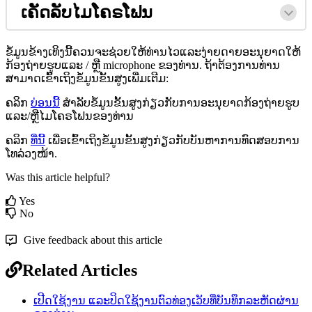
ເ
ຄ
ດ
ລ
ບ
ໄ
ມ
ໂ
ຄ
ຣ
ໂ
ຟ
ນ
ຂ
ມ
ນ
ຂ
າ
ງ
ເ
ທ
ງ
ນ
ຄ
ວ
ນ
ຈ
ະ
ຊ
ວ
ຍ
ໃ
ຫ
ທ
າ
ນ
ໄ
ວ
ແ
ລ
ະ
ງ
າ
ຍ
ດ
າ
ຍ
ອ
ະ
ນ
ຍ
າ
ດ
ໃ
ຫ
ກ
ອ
ງ
ຖ
າ
ຍ
ຮ
ບ
ແ
ລ
ະ
/
ຫ
microphone
ຂ
ອ
ງ
ທ
າ
ນ
.
ຖ
າ
ຕ
ອ
ງ
ກ
າ
ນ
ທ
າ
ນ
ສ
າ
ມ
າ
ດ
ເ
ຂ
າ
ເ
ຖ
ງ
ຂ
ມ
ນ
ຂ
ນ
ສ
ງ
ເ
ພ
ມ
ເ
ຕ
ມ
:
ຄ
ລ
ກ
ບ
ອ
ນ
ນ
ສ
ລ
ບ
ຂ
ມ
ນ
ຂ
ນ
ສ
ງ
ກ
ຽ
ວ
ກ
ບ
ກ
າ
ນ
ອ
ະ
ນ
ຍ
າ
ດ
ກ
ອ
ງ
ຖ
າ
ຍ
ຮ
ບ
ແ
ລ
ະ
/
ຫ
ໄ
ມ
ໂ
ຄ
ຣ
ໂ
ຟ
ນ
ຂ
ອ
ງ
ທ
າ
ນ
ຄ
ລ
ກ
ທ
ນ
ເ
ພ
ອ
ເ
ຂ
າ
ເ
ຖ
ງ
ຂ
ມ
ນ
ຂ
ນ
ສ
ງ
ກ
ຽ
ວ
ກ
ບ
ບ
ນ
ຫ
າ
ກ
າ
ນ
ທ
ດ
ສ
ອ
ບ
ກ
າ
ນ
ໂ
ທ
ລ
ວ
ງ
ໜ
າ
.
Was this article helpful?
Yes
No
Give feedback about this article
Related Articles
ເປີດ​ໃຊ້​ງານ ແລະ​ປິດ​ໃຊ້​ງານ​ຕົວ​ທ່ອງ​ເວັບ​ທີ່​ບັນ​ທຶກ​ລະ​ຫັດ​ຜ່ານ​