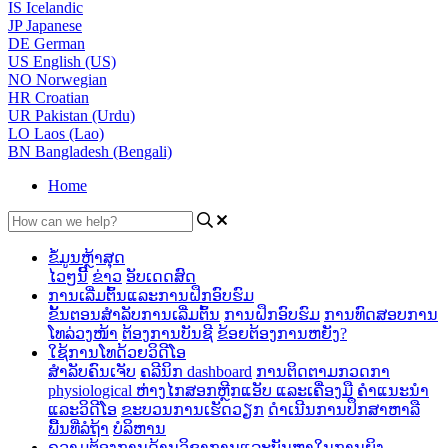
IS
Icelandic
JP
Japanese
DE
German
US
English (US)
NO
Norwegian
HR
Croatian
UR
Pakistan (Urdu)
LO
Laos (Lao)
BN
Bangladesh (Bengali)
Home
ຂໍ້ມູນຫຼ້າສຸດ
ໄວໆນີ້
ຂ່າວ
ອັບເດດສົດ
ການເລີ່ມຕົ້ນແລະການຝຶກອົບຮົມ
ຂັ້ນຕອນສໍາລັບການເລີ່ມຕົ້ນ
ການຝຶກອົບຮົມ
ການທົດສອບການ
ໂທລ່ວງໜ້າ
ຕ້ອງການບັນຊີ
ຂ້ອຍຕ້ອງການຫຍັງ?
ໃຊ້ການໂທດ້ວຍວິດີໂອ
ສໍາລັບຄົນເຈັບ
ຄລີນິກ dashboard
ການ​ຕິດ​ຕາມ​ກວດ​ກາ
physiological ຫ່າງ​ໄກ​ສອກ​ຫຼີກ​
ແອັບ ແລະເຄື່ອງມື
ຄຳແນະນຳ
ແລະວິດີໂອ
ຂະບວນການເຮັດວຽກ
ດໍາເນີນການປຶກສາຫາລື
ພື້ນທີ່ລໍຖ້າ
ບໍລິຫານ
ຄວາມຕ້ອງການດ້ານວິຊາການແລະບັນຫາໃນການຍິງ