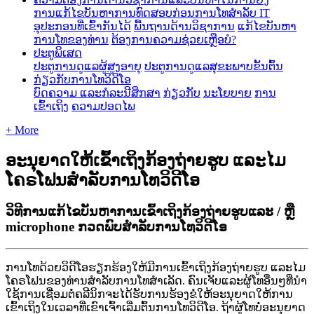
ການ​ແກ້​ໄຂ​ບັນ​ຫາ​ການ​ທົດ​ສອບ​ກ່ອນ​ການ​ໂທ​
ສໍາລັບ IT
ອຸປະກອນທີ່ເຂົ້າກັນໄດ້
ພື້ນຖານດ້ານວິຊາການ
ແກ້ໄຂບັນຫາ
ການໂທຂອງທ່ານ
ຕ້ອງການຄວາມຊ່ວຍເຫຼືອບໍ?
ປະຕູພິເສດ
ປະຕູການດູແລຜູ້ສູງອາຍຸ
ປະຕູການດູແລສຸຂະພາບຂັ້ນຕົ້ນ
ກ່ຽວກັບການໂທວິດີໂອ
ບົດຄວາມ ແລະກໍລະນີສຶກສາ
ກ່ຽວກັບ
ນະໂຍບາຍ
ການ
ເຂົ້າເຖິງ
ຄວາມປອດໄພ
+ More
ອະນຸຍາດໃຫ້ເຂົ້າເຖິງກ້ອງຖ່າຍຮູບ ແລະໄມ
ໂຄຣໂຟນສໍາລັບການໂທວິດີໂອ
ວິ​ທີ​ການ​ແກ້​ໄຂ​ບັນ​ຫາ​ການ​ເຂົ້າ​ເຖິງ​ກ້ອງ​ຖ່າຍ​ຮູບ​ແລະ / ຫຼື
microphone ກວດ​ພົບ​ສໍາ​ລັບ​ການ​ໂທ​ວິ​ດີ​ໂອ​
ກ
າ
ນ
ໂ
ທ
ດ
ວ
ຍ
ວ
ດ
ໂ
ອ
ຮ
ຽ
ກ
ຮ
ອ
ງ
ໃ
ຫ
ມ
ກ
າ
ນ
ເ
ຂ
າ
ເ
ຖ
ງ
ກ
ອ
ງ
ຖ
າ
ຍ
ຮ
ບ
ແ
ລ
ະ
ໄ
ມ
ໂ
ຄ
ຣ
ໂ
ຟ
ນ
ຂ
ອ
ງ
ທ
າ
ນ
ສ
າ
ລ
ບ
ກ
າ
ນ
ໂ
ທ
ສ
າ
ເ
ລ
ດ
.
ຄ
ນ
ເ
ຈ
ບ
ແ
ລ
ະ
ຜ
ໂ
ທ
ອ
ນ
ໆ
ທ
ນ
າ
ໃ
ຊ
ກ
າ
ນ
ເ
ຊ
ອ
ມ
ຕ
ຄ
ລ
ນ
ກ
ຈ
ະ
ໄ
ດ
ຮ
ບ
ກ
າ
ນ
ຮ
ອ
ງ
ຂ
ໃ
ຫ
ອ
ະ
ນ
ຍ
າ
ດ
ໃ
ຫ
ກ
າ
ນ
ເ
ຂ
າ
ເ
ຖ
ງ
ໃ
ນ
ເ
ວ
ລ
າ
ທ
ເ
ຂ
າ
ເ
ຈ
າ
ເ
ລ
ມ
ຕ
ນ
ກ
າ
ນ
ໂ
ທ
ວ
ດ
ໂ
ອ
.
ຖ
າ
ຜ
ໂ
ທ
ບ
ອ
ະ
ນ
ຍ
າ
ດ