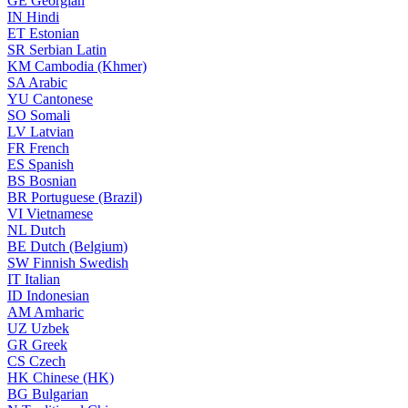
GE
Georgian
IN
Hindi
ET
Estonian
SR
Serbian Latin
KM
Cambodia (Khmer)
SA
Arabic
YU
Cantonese
SO
Somali
LV
Latvian
FR
French
ES
Spanish
BS
Bosnian
BR
Portuguese (Brazil)
VI
Vietnamese
NL
Dutch
BE
Dutch (Belgium)
SW
Finnish Swedish
IT
Italian
ID
Indonesian
AM
Amharic
UZ
Uzbek
GR
Greek
CS
Czech
HK
Chinese (HK)
BG
Bulgarian