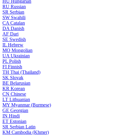
HU
Hungarian
RU
Russian
SR
Serbian
SW
Swahili
CA
Catalan
DA
Danish
AF
Dari
SE
Swedish
IL
Hebrew
MO
Mongolian
UA
Ukrainian
PL
Polish
FI
Finnish
TH
Thai (Thailand)
SK
Slovak
BE
Belarusian
KR
Korean
CN
Chinese
LT
Lithuanian
MY
Myanmar (Burmese)
GE
Georgian
IN
Hindi
ET
Estonian
SR
Serbian Latin
KM
Cambodia (Khmer)