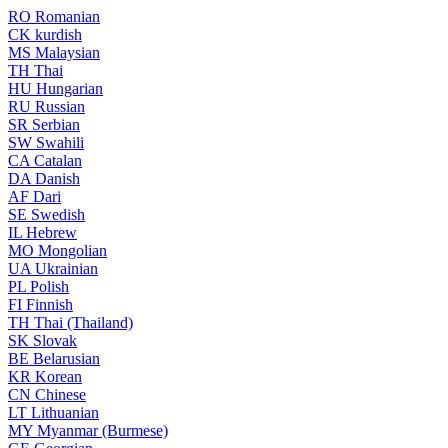
RO
Romanian
CK
kurdish
MS
Malaysian
TH
Thai
HU
Hungarian
RU
Russian
SR
Serbian
SW
Swahili
CA
Catalan
DA
Danish
AF
Dari
SE
Swedish
IL
Hebrew
MO
Mongolian
UA
Ukrainian
PL
Polish
FI
Finnish
TH
Thai (Thailand)
SK
Slovak
BE
Belarusian
KR
Korean
CN
Chinese
LT
Lithuanian
MY
Myanmar (Burmese)