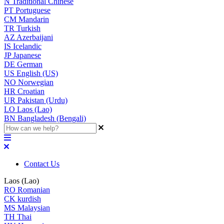
N
Traditional Chinese
PT
Portuguese
CM
Mandarin
TR
Turkish
AZ
Azerbaijani
IS
Icelandic
JP
Japanese
DE
German
US
English (US)
NO
Norwegian
HR
Croatian
UR
Pakistan (Urdu)
LO
Laos (Lao)
BN
Bangladesh (Bengali)
Contact Us
Laos (Lao)
RO
Romanian
CK
kurdish
MS
Malaysian
TH
Thai