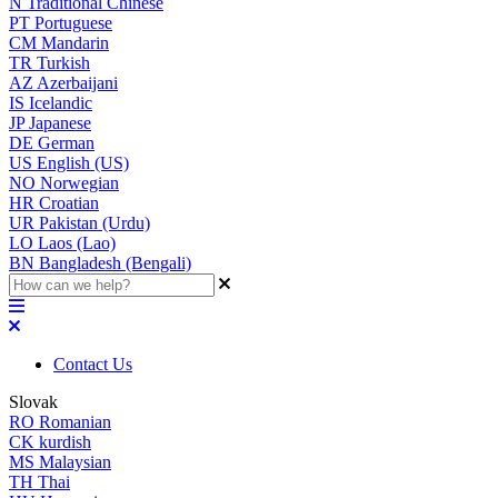
N
Traditional Chinese
PT
Portuguese
CM
Mandarin
TR
Turkish
AZ
Azerbaijani
IS
Icelandic
JP
Japanese
DE
German
US
English (US)
NO
Norwegian
HR
Croatian
UR
Pakistan (Urdu)
LO
Laos (Lao)
BN
Bangladesh (Bengali)
Contact Us
Slovak
RO
Romanian
CK
kurdish
MS
Malaysian
TH
Thai