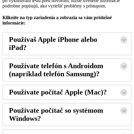
pri
vykon
á
van
í
testu
pred
hovorom
,
ni
ž
š
ie
uveden
é
inform
á
cie
podrobne
popisuj
ú
,
ako
vyrie
š
i
ť
probl
é
my
s
pr
í
stupom
.
Kliknite
na
typ
zariadenia
a
zobrazia
sa
v
á
m
pr
í
slu
š
n
é
inform
á
cie
:
Pou
ž
í
va
š
Apple
iPhone
alebo
iPad
?
Pou
ž
í
vate
telef
ó
n
s
Androidom
(
napr
í
klad
telef
ó
n
Samsung
)
?
Pou
ž
í
vate
po
č
í
ta
č
Apple
(
Mac
)
?
Pou
ž
í
vate
po
č
í
ta
č
so
syst
é
mom
Windows
?