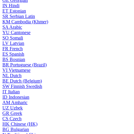
GE
Georgian
IN
Hindi
ET
Estonian
SR
Serbian Latin
KM
Cambodia (Khmer)
SA
Arabic
YU
Cantonese
SO
Somali
LV
Latvian
FR
French
ES
Spanish
BS
Bosnian
BR
Portuguese (Brazil)
VI
Vietnamese
NL
Dutch
BE
Dutch (Belgium)
SW
Finnish Swedish
IT
Italian
ID
Indonesian
AM
Amharic
UZ
Uzbek
GR
Greek
CS
Czech
HK
Chinese (HK)
BG
Bulgarian