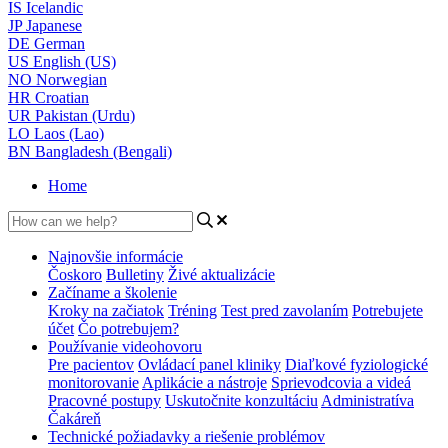
IS
Icelandic
JP
Japanese
DE
German
US
English (US)
NO
Norwegian
HR
Croatian
UR
Pakistan (Urdu)
LO
Laos (Lao)
BN
Bangladesh (Bengali)
Home
Najnovšie informácie
Čoskoro
Bulletiny
Živé aktualizácie
Začíname a školenie
Kroky na začiatok
Tréning
Test pred zavolaním
Potrebujete
účet
Čo potrebujem?
Používanie videohovoru
Pre pacientov
Ovládací panel kliniky
Diaľkové fyziologické
monitorovanie
Aplikácie a nástroje
Sprievodcovia a videá
Pracovné postupy
Uskutočnite konzultáciu
Administratíva
Čakáreň
Technické požiadavky a riešenie problémov