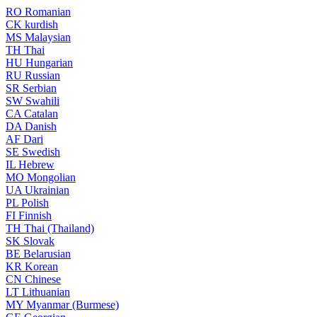
RO
Romanian
CK
kurdish
MS
Malaysian
TH
Thai
HU
Hungarian
RU
Russian
SR
Serbian
SW
Swahili
CA
Catalan
DA
Danish
AF
Dari
SE
Swedish
IL
Hebrew
MO
Mongolian
UA
Ukrainian
PL
Polish
FI
Finnish
TH
Thai (Thailand)
SK
Slovak
BE
Belarusian
KR
Korean
CN
Chinese
LT
Lithuanian
MY
Myanmar (Burmese)