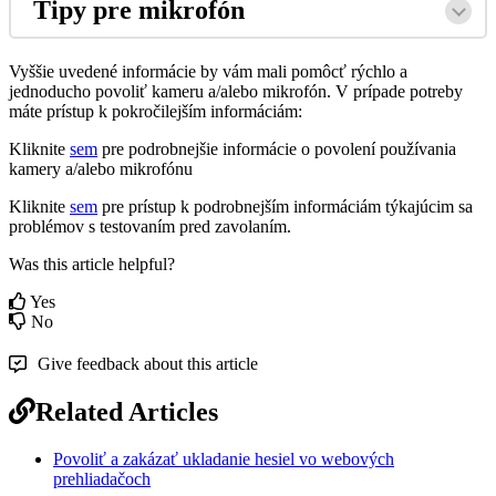
Tipy
pre
mikrof
ó
n
Vy
š
š
ie
uveden
é
inform
á
cie
by
v
á
m
mali
pom
ô
c
ť
r
ý
chlo
a
jednoducho
povoli
ť
kameru
a
/
alebo
mikrof
ó
n
.
V
pr
í
pade
potreby
m
á
te
pr
í
stup
k
pokro
č
ilej
š
í
m
inform
á
ci
á
m
:
Kliknite
sem
pre
podrobnej
š
ie
inform
á
cie
o
povolen
í
pou
ž
í
vania
kamery
a
/
alebo
mikrof
ó
nu
Kliknite
sem
pre
pr
í
stup
k
podrobnej
š
í
m
inform
á
ci
á
m
t
ý
kaj
ú
cim
sa
probl
é
mov
s
testovan
í
m
pred
zavolan
í
m
.
Was this article helpful?
Yes
No
Give feedback about this article
Related Articles
Povoliť a zakázať ukladanie hesiel vo webových
prehliadačoch