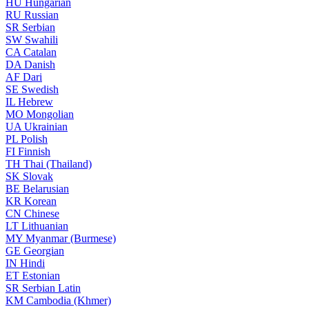
HU
Hungarian
RU
Russian
SR
Serbian
SW
Swahili
CA
Catalan
DA
Danish
AF
Dari
SE
Swedish
IL
Hebrew
MO
Mongolian
UA
Ukrainian
PL
Polish
FI
Finnish
TH
Thai (Thailand)
SK
Slovak
BE
Belarusian
KR
Korean
CN
Chinese
LT
Lithuanian
MY
Myanmar (Burmese)
GE
Georgian
IN
Hindi
ET
Estonian
SR
Serbian Latin
KM
Cambodia (Khmer)