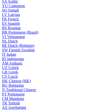
SA
Arabic
YU
Cantonese
SO
Somali
LV
Latvian
FR
French
ES
Spanish
BS
Bosnian
BR
Portuguese (Brazil)
VI
Vietnamese
NL
Dutch
BE
Dutch (Belgium)
SW
Finnish Swedish
IT
Italian
ID
Indonesian
AM
Amharic
UZ
Uzbek
GR
Greek
CS
Czech
HK
Chinese (HK)
BG
Bulgarian
N
Traditional Chinese
PT
Portuguese
CM
Mandarin
TR
Turkish
AZ
Azerbaijani