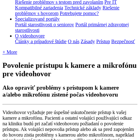
Riešenie problémov s testom pred zavolaním
Pre IT
Kompatibilné zariadenia
Technické základy
Riešenie
problémov s hovorom
Potrebujete pomoc?
Špecializované portály
Portál starostlivosti o seniorov
Portál primárnej zdravotnej
starostlivosti
O videohovore
Články a prípadové štúdie
O nás
Zásady
Prístup
Bezpečnosť
+ More
Povolenie prístupu k kamere a mikrofónu
pre videohovor
Ako opraviť problémy s prístupom k kamere
a/alebo mikrofónu zistené počas videohovoru
Videohovor
vy
ž
aduje
pre
ú
spe
š
n
é
uskuto
č
nenie
pr
í
stup
k
va
š
ej
kamere
a
mikrof
ó
nu
.
Pacienti
a
ostatn
í
volaj
ú
ci
pou
ž
í
vaj
ú
ci
odkaz
na
kliniku
bud
ú
pri
za
č
at
í
videohovoru
po
ž
iadan
í
o
povolenie
pr
í
stupu
.
Ak
volaj
ú
ci
nepovolia
pr
í
stup
alebo
ak
sa
pred
zapojen
í
m
do
hovoru
zistia
probl
é
my
s
kamerou
alebo
mikrof
ó
nom
,
napr
í
klad