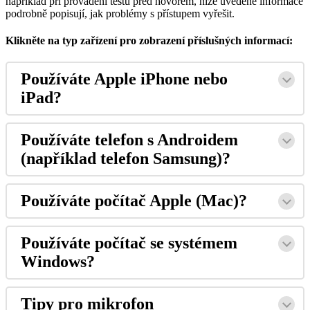
nap
ř
í
klad
p
ř
i
prov
á
d
ě
n
í
testu
p
ř
ed
hovorem
,
n
í
ž
e
uveden
é
informace
podrobn
ě
popisuj
í
,
jak
probl
é
my
s
p
ř
í
stupem
vy
ř
e
š
it
.
Klikn
ě
te
na
typ
za
ř
í
zen
í
pro
zobrazen
í
p
ř
í
slu
š
n
ý
ch
informac
í
:
Pou
ž
í
v
á
te
Apple
iPhone
nebo
iPad
?
Pou
ž
í
v
á
te
telefon
s
Androidem
(
nap
ř
í
klad
telefon
Samsung
)
?
Pou
ž
í
v
á
te
po
č
í
ta
č
Apple
(
Mac
)
?
Pou
ž
í
v
á
te
po
č
í
ta
č
se
syst
é
mem
Windows
?
Tipy
pro
mikrofon