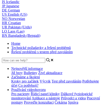
IS
Icelandic
JP
Japanese
DE
German
US
English (US)
NO
Norwegian
HR
Croatian
UR
Pakistan (Urdu)
LO
Laos (Lao)
BN
Bangladesh (Bengali)
Home
Technické požadavky a řešení problémů
Řešení problémů s testem před zavoláním
Nejnovější informace
Již brzy
Bulletiny
Živé aktualizace
Začínáme a školení
Kroky pro začátek
Výcvik
Test před zavoláním
Potřebujete
účet
Co potřebuji?
Používání videohovoru
Pro pacienty
Řídicí panel kliniky
Dálkové fyziologické
monitorování
Aplikace a nástroje
Průvodci a videa
Pracovní
postupy
Proveďte konzultaci
Čekárna
Správa