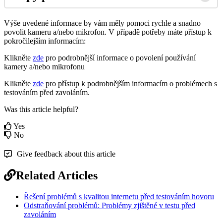
V
ý
š
e
uveden
é
informace
by
v
á
m
m
ě
ly
pomoci
rychle
a
snadno
povolit
kameru
a
/
nebo
mikrofon
.
V
p
ř
í
pad
ě
pot
ř
eby
m
á
te
p
ř
í
stup
k
pokro
č
ilej
š
í
m
informac
í
m
:
Klikn
ě
te
zde
pro
podrobn
ě
j
š
í
informace
o
povolen
í
pou
ž
í
v
á
n
í
kamery
a
/
nebo
mikrofonu
Klikn
ě
te
zde
pro
p
ř
í
stup
k
podrobn
ě
j
š
í
m
informac
í
m
o
probl
é
mech
s
testov
á
n
í
m
p
ř
ed
zavol
á
n
í
m
.
Was this article helpful?
Yes
No
Give feedback about this article
Related Articles
Řešení problémů s kvalitou internetu před testováním hovoru
Odstraňování problémů: Problémy zjištěné v testu před
zavoláním