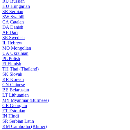
RU
Russian
HU
Hungarian
SR
Serbian
SW
Swahili
CA
Catalan
DA
Danish
AF
Dari
SE
Swedish
IL
Hebrew
MO
Mongolian
UA
Ukrainian
PL
Polish
FI
Finnish
TH
Thai (Thailand)
SK
Slovak
KR
Korean
CN
Chinese
BE
Belarusian
LT
Lithuanian
MY
Myanmar (Burmese)
GE
Georgian
ET
Estonian
IN
Hindi
SR
Serbian Latin
KM
Cambodia (Khmer)