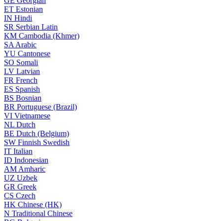
GE
Georgian
ET
Estonian
IN
Hindi
SR
Serbian Latin
KM
Cambodia (Khmer)
SA
Arabic
YU
Cantonese
SO
Somali
LV
Latvian
FR
French
ES
Spanish
BS
Bosnian
BR
Portuguese (Brazil)
VI
Vietnamese
NL
Dutch
BE
Dutch (Belgium)
SW
Finnish Swedish
IT
Italian
ID
Indonesian
AM
Amharic
UZ
Uzbek
GR
Greek
CS
Czech
HK
Chinese (HK)
N
Traditional Chinese