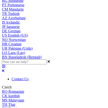
BG
Bulgarian
PT
Portuguese
CM
Mandarin
TR
Turkish
AZ
Azerbaijani
IS
Icelandic
JP
Japanese
DE
German
US
English (US)
NO
Norwegian
HR
Croatian
UR
Pakistan (Urdu)
LO
Laos (Lao)
BN
Bangladesh (Bengali)
Contact Us
Czech
RO
Romanian
CK
kurdish
MS
Malaysian
TH
Thai