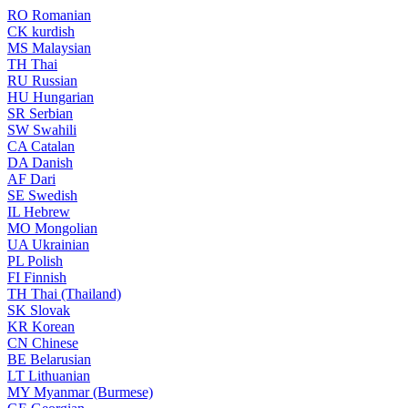
RO
Romanian
CK
kurdish
MS
Malaysian
TH
Thai
RU
Russian
HU
Hungarian
SR
Serbian
SW
Swahili
CA
Catalan
DA
Danish
AF
Dari
SE
Swedish
IL
Hebrew
MO
Mongolian
UA
Ukrainian
PL
Polish
FI
Finnish
TH
Thai (Thailand)
SK
Slovak
KR
Korean
CN
Chinese
BE
Belarusian
LT
Lithuanian
MY
Myanmar (Burmese)