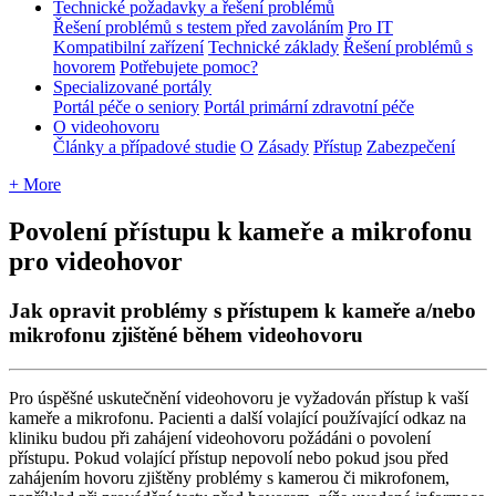
Technické požadavky a řešení problémů
Řešení problémů s testem před zavoláním
Pro IT
Kompatibilní zařízení
Technické základy
Řešení problémů s
hovorem
Potřebujete pomoc?
Specializované portály
Portál péče o seniory
Portál primární zdravotní péče
O videohovoru
Články a případové studie
O
Zásady
Přístup
Zabezpečení
+ More
Povolení přístupu k kameře a mikrofonu
pro videohovor
Jak opravit problémy s přístupem k kameře a/nebo
mikrofonu zjištěné během videohovoru
Pro
ú
sp
ě
š
n
é
uskute
č
n
ě
n
í
videohovoru
je
vy
ž
adov
á
n
p
ř
í
stup
k
va
š
í
kame
ř
e
a
mikrofonu
.
Pacienti
a
dal
š
í
volaj
í
c
í
pou
ž
í
vaj
í
c
í
odkaz
na
kliniku
budou
p
ř
i
zah
á
jen
í
videohovoru
po
ž
á
d
á
ni
o
povolen
í
p
ř
í
stupu
.
Pokud
volaj
í
c
í
p
ř
í
stup
nepovol
í
nebo
pokud
jsou
p
ř
ed
zah
á
jen
í
m
hovoru
zji
š
t
ě
ny
probl
é
my
s
kamerou
č
i
mikrofonem
,