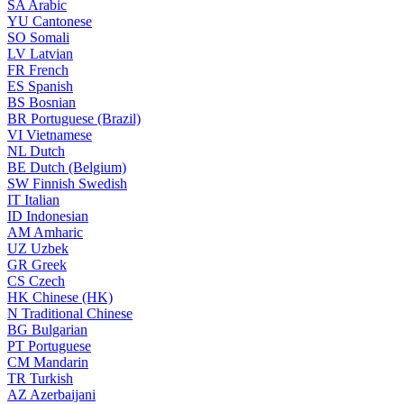
SA
Arabic
YU
Cantonese
SO
Somali
LV
Latvian
FR
French
ES
Spanish
BS
Bosnian
BR
Portuguese (Brazil)
VI
Vietnamese
NL
Dutch
BE
Dutch (Belgium)
SW
Finnish Swedish
IT
Italian
ID
Indonesian
AM
Amharic
UZ
Uzbek
GR
Greek
CS
Czech
HK
Chinese (HK)
N
Traditional Chinese
BG
Bulgarian
PT
Portuguese
CM
Mandarin
TR
Turkish
AZ
Azerbaijani