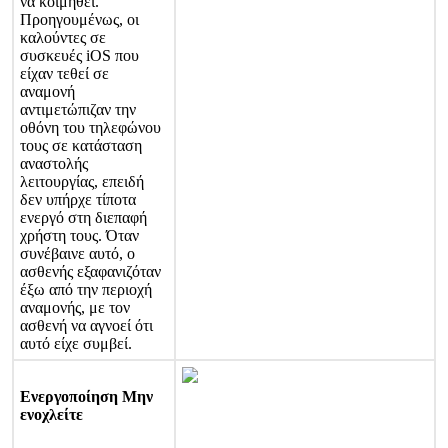
ν
α
κ
ο
ι
μ
η
θ
ε
ί
.
Π
ρ
ο
η
γ
ο
υ
μ
έ
ν
ω
ς
,
ο
ι
κ
α
λ
ο
ύ
ν
τ
ε
ς
σ
ε
σ
υ
σ
κ
ε
υ
έ
ς
iOS
π
ο
υ
ε
ί
χ
α
ν
τ
ε
θ
ε
ί
σ
ε
α
ν
α
μ
ο
ν
ή
α
ν
τ
ι
μ
ε
τ
ώ
π
ι
ζ
α
ν
τ
η
ν
ο
θ
ό
ν
η
τ
ο
υ
τ
η
λ
ε
φ
ώ
ν
ο
υ
τ
ο
υ
ς
σ
ε
κ
α
τ
ά
σ
τ
α
σ
η
α
ν
α
σ
τ
ο
λ
ή
ς
λ
ε
ι
τ
ο
υ
ρ
γ
ί
α
ς
,
ε
π
ε
ι
δ
ή
δ
ε
ν
υ
π
ή
ρ
χ
ε
τ
ί
π
ο
τ
α
ε
ν
ε
ρ
γ
ό
σ
τ
η
δ
ι
ε
π
α
φ
ή
χ
ρ
ή
σ
τ
η
τ
ο
υ
ς
.
Ό
τ
α
ν
σ
υ
ν
έ
β
α
ι
ν
ε
α
υ
τ
ό
,
ο
α
σ
θ
ε
ν
ή
ς
ε
ξ
α
φ
α
ν
ι
ζ
ό
τ
α
ν
έ
ξ
ω
α
π
ό
τ
η
ν
π
ε
ρ
ι
ο
χ
ή
α
ν
α
μ
ο
ν
ή
ς
,
μ
ε
τ
ο
ν
α
σ
θ
ε
ν
ή
ν
α
α
γ
ν
ο
ε
ί
ό
τ
ι
α
υ
τ
ό
ε
ί
χ
ε
σ
υ
μ
β
ε
ί
.
Ε
ν
ε
ρ
γ
ο
π
ο
ί
η
σ
η
Μ
η
ν
ε
ν
ο
χ
λ
ε
ί
τ
ε