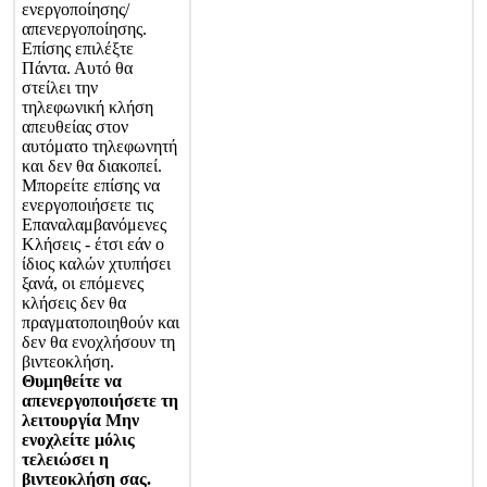
ε
ν
ε
ρ
γ
ο
π
ο
ί
η
σ
η
ς
/
α
π
ε
ν
ε
ρ
γ
ο
π
ο
ί
η
σ
η
ς
.
Ε
π
ί
σ
η
ς
ε
π
ι
λ
έ
ξ
τ
ε
Π
ά
ν
τ
α
.
Α
υ
τ
ό
θ
α
σ
τ
ε
ί
λ
ε
ι
τ
η
ν
τ
η
λ
ε
φ
ω
ν
ι
κ
ή
κ
λ
ή
σ
η
α
π
ε
υ
θ
ε
ί
α
ς
σ
τ
ο
ν
α
υ
τ
ό
μ
α
τ
ο
τ
η
λ
ε
φ
ω
ν
η
τ
ή
κ
α
ι
δ
ε
ν
θ
α
δ
ι
α
κ
ο
π
ε
ί
.
Μ
π
ο
ρ
ε
ί
τ
ε
ε
π
ί
σ
η
ς
ν
α
ε
ν
ε
ρ
γ
ο
π
ο
ι
ή
σ
ε
τ
ε
τ
ι
ς
Ε
π
α
ν
α
λ
α
μ
β
α
ν
ό
μ
ε
ν
ε
ς
Κ
λ
ή
σ
ε
ι
ς
-
έ
τ
σ
ι
ε
ά
ν
ο
ί
δ
ι
ο
ς
κ
α
λ
ώ
ν
χ
τ
υ
π
ή
σ
ε
ι
ξ
α
ν
ά
,
ο
ι
ε
π
ό
μ
ε
ν
ε
ς
κ
λ
ή
σ
ε
ι
ς
δ
ε
ν
θ
α
π
ρ
α
γ
μ
α
τ
ο
π
ο
ι
η
θ
ο
ύ
ν
κ
α
ι
δ
ε
ν
θ
α
ε
ν
ο
χ
λ
ή
σ
ο
υ
ν
τ
η
β
ι
ν
τ
ε
ο
κ
λ
ή
σ
η
.
Θ
υ
μ
η
θ
ε
ί
τ
ε
ν
α
α
π
ε
ν
ε
ρ
γ
ο
π
ο
ι
ή
σ
ε
τ
ε
τ
η
λ
ε
ι
τ
ο
υ
ρ
γ
ί
α
Μ
η
ν
ε
ν
ο
χ
λ
ε
ί
τ
ε
μ
ό
λ
ι
ς
τ
ε
λ
ε
ι
ώ
σ
ε
ι
η
β
ι
ν
τ
ε
ο
κ
λ
ή
σ
η
σ
α
ς
.