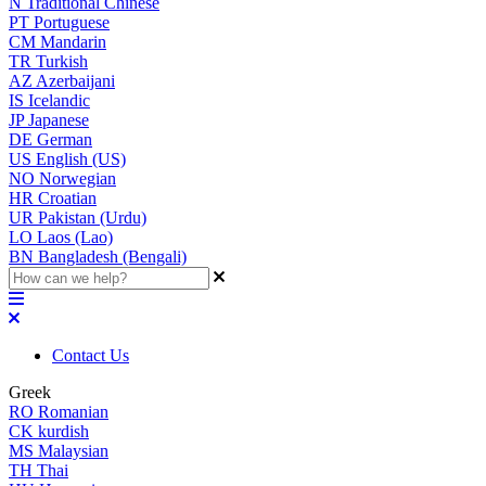
N
Traditional Chinese
PT
Portuguese
CM
Mandarin
TR
Turkish
AZ
Azerbaijani
IS
Icelandic
JP
Japanese
DE
German
US
English (US)
NO
Norwegian
HR
Croatian
UR
Pakistan (Urdu)
LO
Laos (Lao)
BN
Bangladesh (Bengali)
Contact Us
Greek
RO
Romanian
CK
kurdish
MS
Malaysian
TH
Thai