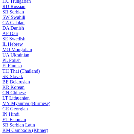
HU
Hungarian
RU
Russian
SR
Serbian
SW
Swahili
CA
Catalan
DA
Danish
AF
Dari
SE
Swedish
IL
Hebrew
MO
Mongolian
UA
Ukrainian
PL
Polish
FI
Finnish
TH
Thai (Thailand)
SK
Slovak
BE
Belarusian
KR
Korean
CN
Chinese
LT
Lithuanian
MY
Myanmar (Burmese)
GE
Georgian
IN
Hindi
ET
Estonian
SR
Serbian Latin
KM
Cambodia (Khmer)