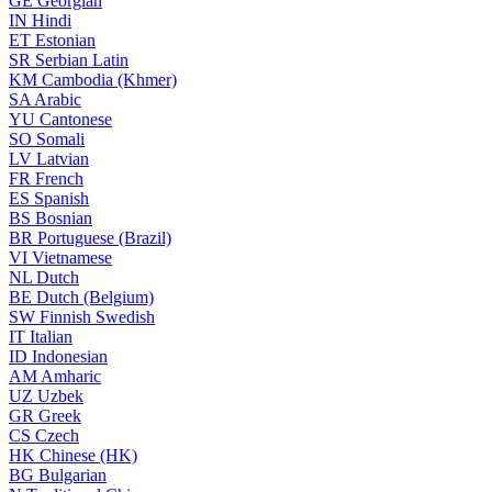
GE
Georgian
IN
Hindi
ET
Estonian
SR
Serbian Latin
KM
Cambodia (Khmer)
SA
Arabic
YU
Cantonese
SO
Somali
LV
Latvian
FR
French
ES
Spanish
BS
Bosnian
BR
Portuguese (Brazil)
VI
Vietnamese
NL
Dutch
BE
Dutch (Belgium)
SW
Finnish Swedish
IT
Italian
ID
Indonesian
AM
Amharic
UZ
Uzbek
GR
Greek
CS
Czech
HK
Chinese (HK)
BG
Bulgarian