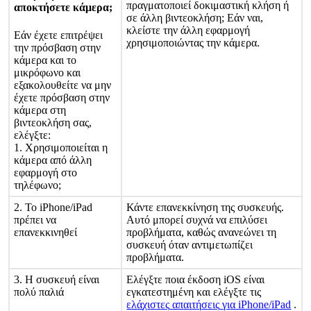
π
ρ
α
γ
μ
α
τ
ο
π
ο
ι
ε
ί
δ
ο
κ
ι
μ
α
σ
τ
ι
κ
ή
κ
λ
ή
σ
η
ή
α
π
ο
κ
τ
ή
σ
ε
τ
ε
κ
ά
μ
ε
ρ
α
;
σ
ε
ά
λ
λ
η
β
ι
ν
τ
ε
ο
κ
λ
ή
σ
η
;
Ε
ά
ν
ν
α
ι
,
κ
λ
ε
ί
σ
τ
ε
τ
η
ν
ά
λ
λ
η
ε
φ
α
ρ
μ
ο
γ
ή
Ε
ά
ν
έ
χ
ε
τ
ε
ε
π
ι
τ
ρ
έ
ψ
ε
ι
χ
ρ
η
σ
ι
μ
ο
π
ο
ι
ώ
ν
τ
α
ς
τ
η
ν
κ
ά
μ
ε
ρ
α
.
τ
η
ν
π
ρ
ό
σ
β
α
σ
η
σ
τ
η
ν
κ
ά
μ
ε
ρ
α
κ
α
ι
τ
ο
μ
ι
κ
ρ
ό
φ
ω
ν
ο
κ
α
ι
ε
ξ
α
κ
ο
λ
ο
υ
θ
ε
ί
τ
ε
ν
α
μ
η
ν
έ
χ
ε
τ
ε
π
ρ
ό
σ
β
α
σ
η
σ
τ
η
ν
κ
ά
μ
ε
ρ
α
σ
τ
η
β
ι
ν
τ
ε
ο
κ
λ
ή
σ
η
σ
α
ς
,
ε
λ
έ
γ
ξ
τ
ε
:
1
.
Χ
ρ
η
σ
ι
μ
ο
π
ο
ι
ε
ί
τ
α
ι
η
κ
ά
μ
ε
ρ
α
α
π
ό
ά
λ
λ
η
ε
φ
α
ρ
μ
ο
γ
ή
σ
τ
ο
τ
η
λ
έ
φ
ω
ν
ο
;
2
.
Τ
ο
iPhone
/
iPad
Κ
ά
ν
τ
ε
ε
π
α
ν
ε
κ
κ
ί
ν
η
σ
η
τ
η
ς
σ
υ
σ
κ
ε
υ
ή
ς
.
π
ρ
έ
π
ε
ι
ν
α
Α
υ
τ
ό
μ
π
ο
ρ
ε
ί
σ
υ
χ
ν
ά
ν
α
ε
π
ι
λ
ύ
σ
ε
ι
ε
π
α
ν
ε
κ
κ
ι
ν
η
θ
ε
ί
π
ρ
ο
β
λ
ή
μ
α
τ
α
,
κ
α
θ
ώ
ς
α
ν
α
ν
ε
ώ
ν
ε
ι
τ
η
σ
υ
σ
κ
ε
υ
ή
ό
τ
α
ν
α
ν
τ
ι
μ
ε
τ
ω
π
ί
ζ
ε
ι
π
ρ
ο
β
λ
ή
μ
α
τ
α
.
3
.
Η
σ
υ
σ
κ
ε
υ
ή
ε
ί
ν
α
ι
Ε
λ
έ
γ
ξ
τ
ε
π
ο
ι
α
έ
κ
δ
ο
σ
η
iOS
ε
ί
ν
α
ι
π
ο
λ
ύ
π
α
λ
ι
ά
ε
γ
κ
α
τ
ε
σ
τ
η
μ
έ
ν
η
κ
α
ι
ε
λ
έ
γ
ξ
τ
ε
τ
ι
ς
ε
λ
ά
χ
ι
σ
τ
ε
ς
α
π
α
ι
τ
ή
σ
ε
ι
ς
γ
ι
α
iPhone
/
iPad
.