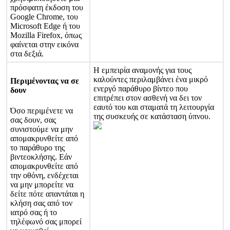
π
ρ
ό
σ
φ
α
τ
η
έ
κ
δ
ο
σ
η
τ
ο
υ
Google
Chrome
,
τ
ο
υ
Microsoft
Edge
ή
τ
ο
υ
Mozilla
Firefox
,
ό
π
ω
ς
φ
α
ί
ν
ε
τ
α
ι
σ
τ
η
ν
ε
ι
κ
ό
ν
α
σ
τ
α
δ
ε
ξ
ι
ά
.
Η
ε
μ
π
ε
ι
ρ
ί
α
α
ν
α
μ
ο
ν
ή
ς
γ
ι
α
τ
ο
υ
ς
κ
α
λ
ο
ύ
ν
τ
ε
ς
π
ε
ρ
ι
λ
α
μ
β
ά
ν
ε
ι
έ
ν
α
μ
ι
κ
ρ
ό
Π
ε
ρ
ι
μ
έ
ν
ο
ν
τ
α
ς
ν
α
σ
ε
ε
ν
ε
ρ
γ
ό
π
α
ρ
ά
θ
υ
ρ
ο
β
ί
ν
τ
ε
ο
π
ο
υ
δ
ο
υ
ν
ε
π
ι
τ
ρ
έ
π
ε
ι
σ
τ
ο
ν
α
σ
θ
ε
ν
ή
ν
α
δ
ε
ι
τ
ο
ν
ε
α
υ
τ
ό
τ
ο
υ
κ
α
ι
σ
τ
α
μ
α
τ
ά
τ
η
λ
ε
ι
τ
ο
υ
ρ
γ
ί
α
Ό
σ
ο
π
ε
ρ
ι
μ
έ
ν
ε
τ
ε
ν
α
τ
η
ς
σ
υ
σ
κ
ε
υ
ή
ς
σ
ε
κ
α
τ
ά
σ
τ
α
σ
η
ύ
π
ν
ο
υ
.
σ
α
ς
δ
ο
υ
ν
,
σ
α
ς
σ
υ
ν
ι
σ
τ
ο
ύ
μ
ε
ν
α
μ
η
ν
α
π
ο
μ
α
κ
ρ
υ
ν
θ
ε
ί
τ
ε
α
π
ό
τ
ο
π
α
ρ
ά
θ
υ
ρ
ο
τ
η
ς
β
ι
ν
τ
ε
ο
κ
λ
ή
σ
η
ς
.
Ε
ά
ν
α
π
ο
μ
α
κ
ρ
υ
ν
θ
ε
ί
τ
ε
α
π
ό
τ
η
ν
ο
θ
ό
ν
η
,
ε
ν
δ
έ
χ
ε
τ
α
ι
ν
α
μ
η
ν
μ
π
ο
ρ
ε
ί
τ
ε
ν
α
δ
ε
ί
τ
ε
π
ό
τ
ε
α
π
α
ν
τ
ά
τ
α
ι
η
κ
λ
ή
σ
η
σ
α
ς
α
π
ό
τ
ο
ν
ι
α
τ
ρ
ό
σ
α
ς
ή
τ
ο
τ
η
λ
έ
φ
ω
ν
ό
σ
α
ς
μ
π
ο
ρ
ε
ί