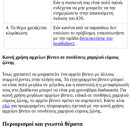
Ε
ά
ν
η
σ
υ
σ
κ
ε
υ
ή
σ
α
ς
ε
ί
ν
α
ι
π
ο
λ
ύ
π
α
λ
ι
ά
,
ε
ν
δ
έ
χ
ε
τ
α
ι
ν
α
μ
η
ν
μ
π
ο
ρ
ε
ί
τ
ε
ν
α
τ
η
ν
ε
ν
η
μ
ε
ρ
ώ
σ
ε
τ
ε
σ
τ
η
ν
α
π
α
ι
τ
ο
ύ
μ
ε
ν
η
έ
κ
δ
ο
σ
η
τ
ο
υ
iOS
.
4
.
Τ
ο
θ
έ
μ
α
χ
ρ
ε
ι
ά
ζ
ε
τ
α
ι
Ε
ά
ν
κ
α
ν
έ
ν
α
α
π
ό
τ
α
π
α
ρ
α
π
ά
ν
ω
δ
ε
ν
κ
λ
ι
μ
ά
κ
ω
σ
η
ε
π
ι
λ
ύ
σ
ε
ι
τ
ο
π
ρ
ό
β
λ
η
μ
α
,
ε
π
ι
κ
ο
ι
ν
ω
ν
ή
σ
τ
ε
μ
ε
τ
η
ν
ο
μ
ά
δ
α
β
ι
ν
τ
ε
ο
κ
λ
ή
σ
η
ς
τ
ο
υ
healthdirect
.
Κ
ο
ι
ν
ή
χ
ρ
ή
σ
η
α
ρ
χ
ε
ί
ω
ν
β
ί
ν
τ
ε
ο
σ
ε
σ
υ
ν
δ
έ
σ
ε
ι
ς
χ
α
μ
η
λ
ο
ύ
ε
ύ
ρ
ο
υ
ς
ζ
ώ
ν
η
ς
Ί
σ
ω
ς
χ
ρ
ε
ι
α
σ
τ
ε
ί
ν
α
μ
ο
ι
ρ
α
σ
τ
ε
ί
τ
ε
έ
ν
α
α
ρ
χ
ε
ί
ο
β
ί
ν
τ
ε
ο
μ
ε
ά
λ
λ
ο
υ
ς
σ
υ
μ
μ
ε
τ
έ
χ
ο
ν
τ
ε
ς
σ
τ
η
ν
κ
λ
ή
σ
η
σ
α
ς
.
Τ
α
ε
γ
γ
ε
γ
ρ
α
μ
μ
έ
ν
α
β
ί
ν
τ
ε
ο
μ
π
ο
ρ
ε
ί
ν
α
ε
ί
ν
α
ι
π
ο
λ
ύ
μ
ε
γ
ά
λ
α
σ
ε
μ
έ
γ
ε
θ
ο
ς
κ
α
ι
η
α
π
ο
σ
τ
ο
λ
ή
ή
η
μ
ε
τ
α
φ
ό
ρ
τ
ω
σ
ή
τ
ο
υ
ς
σ
τ
ο
Δ
ι
α
δ
ί
κ
τ
υ
ο
μ
π
ο
ρ
ε
ί
ν
α
ε
ί
ν
α
ι
μ
ι
α
χ
ρ
ο
ν
ο
β
ό
ρ
α
δ
ι
α
δ
ι
κ
α
σ
ί
α
.
Γ
ι
α
κ
ο
ι
ν
ή
χ
ρ
ή
σ
η
μ
ε
γ
ά
λ
ω
ν
α
ρ
χ
ε
ί
ω
ν
β
ί
ν
τ
ε
ο
,
ε
ι
δ
ι
κ
ά
σ
ε
σ
υ
ν
θ
ή
κ
ε
ς
χ
α
μ
η
λ
ο
ύ
ε
ύ
ρ
ο
υ
ς
ζ
ώ
ν
η
ς
,
τ
ο
α
ρ
χ
ε
ί
ο
β
ί
ν
τ
ε
ο
π
ρ
έ
π
ε
ι
ν
α
σ
υ
μ
π
ι
ε
σ
τ
ε
ί
.
Κ
ά
ν
τ
ε
κ
λ
ι
κ
ε
δ
ώ
γ
ι
α
π
ρ
ο
χ
ω
ρ
η
μ
έ
ν
ε
ς
π
λ
η
ρ
ο
φ
ο
ρ
ί
ε
ς
σ
χ
ε
τ
ι
κ
ά
μ
ε
τ
η
ν
κ
ο
ι
ν
ή
χ
ρ
ή
σ
η
α
ρ
χ
ε
ί
ω
ν
β
ί
ν
τ
ε
ο
σ
ε
σ
υ
ν
δ
έ
σ
ε
ι
ς
χ
α
μ
η
λ
ο
ύ
ε
ύ
ρ
ο
υ
ς
ζ
ώ
ν
η
ς
.
Π
ε
ρ
ι
ο
ρ
ι
σ
μ
ο
ί
κ
α
ι
γ
ν
ω
σ
τ
ά
θ
έ
μ
α
τ
α