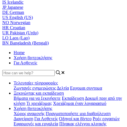
IS
Icelandic
JP
Japanese
DE
German
US
English (US)
NO
Norwegian
HR
Croatian
UR
Pakistan (Urdu)
LO
Laos (Lao)
BN
Bangladesh (Bengali)
Home
Χρήση βιντεοκλήσης
Για Ασθενείς
Τελευταίες πληροφορίες
Ζωντανές ενημερώσεις
Δελτία
Ερχομαι συντομα
Ξεκινώντας και εκπαίδευση
Βήματα για να ξεκινήσετε
Εκπαίδευση
Δοκιμή πριν από την
κλήση
Τι χρειάζομαι;
Χρειάζομαι έναν λογαριασμό
Χρήση βιντεοκλήσης
Χώρος αναμονής
Πραγματοποιήστε μια διαβούλευση
Διαχείριση
Για Ασθενείς
Οδηγοί και βίντεο
Ροές εργασιών
Εφαρμογές και εργαλεία
Πίνακας ελέγχου κλινικής