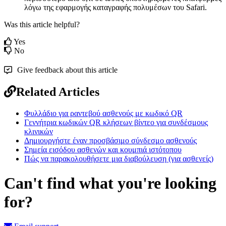
λ
ό
γ
ω
τ
η
ς
ε
φ
α
ρ
μ
ο
γ
ή
ς
κ
α
τ
α
γ
ρ
α
φ
ή
ς
π
ο
λ
υ
μ
έ
σ
ω
ν
τ
ο
υ
Safari
.
Was this article helpful?
Yes
No
Give feedback about this article
Related Articles
Φυλλάδιο για ραντεβού ασθενούς με κωδικό QR
Γεννήτρια κωδικών QR κλήσεων βίντεο για συνδέσμους
κλινικών
Δημιουργήστε έναν προσβάσιμο σύνδεσμο ασθενούς
Σημεία εισόδου ασθενών και κουμπιά ιστότοπου
Πώς να παρακολουθήσετε μια διαβούλευση (για ασθενείς)
Can't find what you're looking
for?