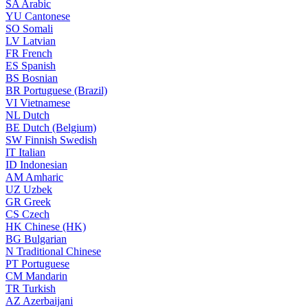
SA
Arabic
YU
Cantonese
SO
Somali
LV
Latvian
FR
French
ES
Spanish
BS
Bosnian
BR
Portuguese (Brazil)
VI
Vietnamese
NL
Dutch
BE
Dutch (Belgium)
SW
Finnish Swedish
IT
Italian
ID
Indonesian
AM
Amharic
UZ
Uzbek
GR
Greek
CS
Czech
HK
Chinese (HK)
BG
Bulgarian
N
Traditional Chinese
PT
Portuguese
CM
Mandarin
TR
Turkish
AZ
Azerbaijani