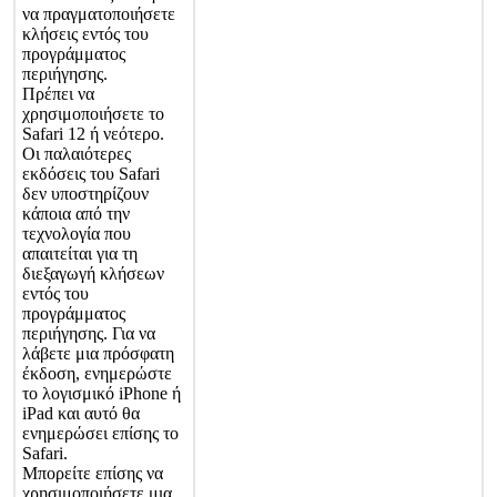
ν
α
π
ρ
α
γ
μ
α
τ
ο
π
ο
ι
ή
σ
ε
τ
ε
κ
λ
ή
σ
ε
ι
ς
ε
ν
τ
ό
ς
τ
ο
υ
π
ρ
ο
γ
ρ
ά
μ
μ
α
τ
ο
ς
π
ε
ρ
ι
ή
γ
η
σ
η
ς
.
Π
ρ
έ
π
ε
ι
ν
α
χ
ρ
η
σ
ι
μ
ο
π
ο
ι
ή
σ
ε
τ
ε
τ
ο
Safari
12
ή
ν
ε
ό
τ
ε
ρ
ο
.
Ο
ι
π
α
λ
α
ι
ό
τ
ε
ρ
ε
ς
ε
κ
δ
ό
σ
ε
ι
ς
τ
ο
υ
Safari
δ
ε
ν
υ
π
ο
σ
τ
η
ρ
ί
ζ
ο
υ
ν
κ
ά
π
ο
ι
α
α
π
ό
τ
η
ν
τ
ε
χ
ν
ο
λ
ο
γ
ί
α
π
ο
υ
α
π
α
ι
τ
ε
ί
τ
α
ι
γ
ι
α
τ
η
δ
ι
ε
ξ
α
γ
ω
γ
ή
κ
λ
ή
σ
ε
ω
ν
ε
ν
τ
ό
ς
τ
ο
υ
π
ρ
ο
γ
ρ
ά
μ
μ
α
τ
ο
ς
π
ε
ρ
ι
ή
γ
η
σ
η
ς
.
Γ
ι
α
ν
α
λ
ά
β
ε
τ
ε
μ
ι
α
π
ρ
ό
σ
φ
α
τ
η
έ
κ
δ
ο
σ
η
,
ε
ν
η
μ
ε
ρ
ώ
σ
τ
ε
τ
ο
λ
ο
γ
ι
σ
μ
ι
κ
ό
iPhone
ή
iPad
κ
α
ι
α
υ
τ
ό
θ
α
ε
ν
η
μ
ε
ρ
ώ
σ
ε
ι
ε
π
ί
σ
η
ς
τ
ο
Safari
.
Μ
π
ο
ρ
ε
ί
τ
ε
ε
π
ί
σ
η
ς
ν
α
χ
ρ
η
σ
ι
μ
ο
π
ο
ι
ή
σ
ε
τ
ε
μ
ι
α