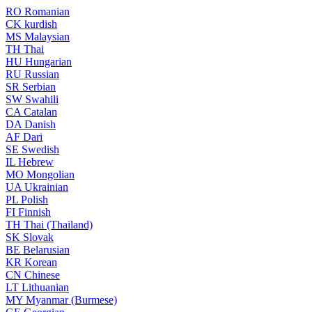
RO
Romanian
CK
kurdish
MS
Malaysian
TH
Thai
HU
Hungarian
RU
Russian
SR
Serbian
SW
Swahili
CA
Catalan
DA
Danish
AF
Dari
SE
Swedish
IL
Hebrew
MO
Mongolian
UA
Ukrainian
PL
Polish
FI
Finnish
TH
Thai (Thailand)
SK
Slovak
BE
Belarusian
KR
Korean
CN
Chinese
LT
Lithuanian
MY
Myanmar (Burmese)