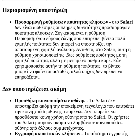
Π
ε
ρ
ι
ο
ρ
ι
σ
μ
έ
ν
η
υ
π
ο
σ
τ
ή
ρ
ι
ξ
η
Π
ρ
ο
σ
α
ρ
μ
ο
γ
ή
ρ
υ
θ
μ
ί
σ
ε
ω
ν
π
ο
ι
ό
τ
η
τ
α
ς
κ
λ
ή
σ
ε
ω
ν
-
σ
τ
ο
Safari
δ
ε
ν
ε
ί
ν
α
ι
δ
ι
α
θ
έ
σ
ι
μ
ε
ς
ο
ι
π
λ
ή
ρ
ε
ι
ς
δ
υ
ν
α
τ
ό
τ
η
τ
ε
ς
π
ρ
ο
σ
α
ρ
μ
ο
γ
ώ
ν
π
ο
ι
ό
τ
η
τ
α
ς
κ
λ
ή
σ
ε
ω
ν
.
Σ
υ
γ
κ
ε
κ
ρ
ι
μ
έ
ν
α
,
η
ρ
ύ
θ
μ
ι
σ
η
Π
ε
ρ
ι
ο
ρ
ι
σ
μ
έ
ν
ο
υ
ε
ύ
ρ
ο
υ
ς
ζ
ώ
ν
η
ς
π
ο
υ
ε
π
ι
τ
ρ
έ
π
ε
ι
β
ί
ν
τ
ε
ο
π
ο
λ
ύ
χ
α
μ
η
λ
ή
ς
π
ο
ι
ό
τ
η
τ
α
ς
δ
ε
ν
μ
π
ο
ρ
ε
ί
ν
α
υ
π
ο
σ
τ
η
ρ
ί
ξ
ε
ι
τ
η
ν
α
π
α
ι
τ
ο
ύ
μ
ε
ν
η
χ
α
μ
η
λ
ή
α
ν
ά
λ
υ
σ
η
.
Α
ν
τ
ί
θ
ε
τ
α
,
σ
τ
ο
Safari
,
α
υ
τ
ή
η
ρ
ύ
θ
μ
ι
σ
η
χ
ρ
η
σ
ι
μ
ο
π
ο
ι
ε
ί
τ
ι
ς
ί
δ
ι
ε
ς
ρ
υ
θ
μ
ί
σ
ε
ι
ς
π
ο
ι
ό
τ
η
τ
α
ς
μ
ε
τ
η
χ
α
μ
η
λ
ή
π
ο
ι
ό
τ
η
τ
α
,
α
λ
λ
ά
μ
ε
μ
ε
ι
ω
μ
έ
ν
ο
ρ
υ
θ
μ
ό
κ
α
ρ
έ
.
Ε
ά
ν
χ
ρ
η
σ
ι
μ
ο
π
ο
ι
ε
ί
τ
ε
α
υ
τ
ή
ν
τ
η
ρ
ύ
θ
μ
ι
σ
η
π
ο
ι
ό
τ
η
τ
α
ς
,
τ
ο
β
ί
ν
τ
ε
ο
μ
π
ο
ρ
ε
ί
ν
α
φ
α
ί
ν
ε
τ
α
ι
α
σ
τ
α
θ
έ
ς
,
α
λ
λ
ά
ο
ή
χ
ο
ς
δ
ε
ν
π
ρ
έ
π
ε
ι
ν
α
ε
π
η
ρ
ε
ά
ζ
ε
τ
α
ι
.
Δ
ε
ν
υ
π
ο
σ
τ
η
ρ
ί
ζ
ε
τ
α
ι
α
κ
ό
μ
η
Π
ρ
ο
σ
θ
ή
κ
η
κ
ο
ι
ν
ο
π
ο
ι
ή
σ
ε
ω
ν
ο
θ
ό
ν
η
ς
-
Τ
ο
Safari
δ
ε
ν
υ
π
ο
σ
τ
η
ρ
ί
ζ
ε
ι
α
κ
ό
μ
η
τ
η
ν
υ
π
ο
κ
ε
ί
μ
ε
ν
η
τ
ε
χ
ν
ο
λ
ο
γ
ί
α
π
ο
υ
ε
π
ι
τ
ρ
έ
π
ε
ι
τ
η
ν
κ
ο
ι
ν
ή
χ
ρ
ή
σ
η
ο
θ
ό
ν
η
ς
,
ε
π
ο
μ
έ
ν
ω
ς
δ
ε
ν
μ
π
ο
ρ
ε
ί
τ
ε
ν
α
π
ρ
ο
σ
θ
έ
σ
ε
τ
ε
κ
ο
ι
ν
ή
χ
ρ
ή
σ
η
ο
θ
ό
ν
η
ς
α
π
ό
τ
ο
Safari
.
Ο
ι
χ
ρ
ή
σ
τ
ε
ς
τ
ο
υ
Safari
μ
π
ο
ρ
ο
ύ
ν
α
κ
ό
μ
α
ν
α
λ
α
μ
β
ά
ν
ο
υ
ν
κ
ο
ι
ν
ο
π
ο
ι
ή
σ
ε
ι
ς
ο
θ
ό
ν
η
ς
α
π
ό
ά
λ
λ
ο
υ
ς
σ
υ
μ
μ
ε
τ
έ
χ
ο
ν
τ
ε
ς
.
Ε
γ
γ
ρ
α
φ
ή
α
κ
ο
υ
σ
τ
ι
κ
ώ
ν
κ
λ
ή
σ
ε
ω
ν
-
Τ
ο
σ
ύ
σ
τ
η
μ
α
ε
γ
γ
ρ
α
φ
ή
ς