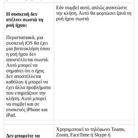
Ε
ά
ν
σ
υ
μ
β
ε
ί
α
υ
τ
ό
,
α
π
λ
ώ
ς
α
ν
α
ν
ε
ώ
σ
τ
ε
τ
η
ν
κ
λ
ή
σ
η
.
Α
υ
τ
ό
θ
α
φ
ο
ρ
τ
ώ
σ
ε
ι
ξ
α
ν
ά
τ
η
Η
σ
υ
σ
κ
ε
υ
ή
δ
ε
ν
ρ
ο
ή
ή
χ
ο
υ
σ
ω
σ
τ
ά
σ
τ
έ
λ
ν
ε
ι
σ
ω
σ
τ
ά
τ
η
ρ
ο
ή
ή
χ
ο
υ
;
Π
ε
ρ
ι
σ
τ
α
σ
ι
α
κ
ά
,
μ
ι
α
σ
υ
σ
κ
ε
υ
ή
iOS
θ
α
έ
χ
ε
ι
μ
ι
α
β
ι
ν
τ
ε
ο
κ
λ
ή
σ
η
ό
π
ο
υ
η
ρ
ο
ή
ή
χ
ο
υ
δ
ε
ν
α
π
ο
σ
τ
έ
λ
λ
ε
τ
α
ι
σ
ω
σ
τ
ά
.
Α
υ
τ
ό
μ
π
ο
ρ
ε
ί
ν
α
σ
η
μ
α
ί
ν
ε
ι
ό
τ
ι
ο
ή
χ
ο
ς
δ
ε
ν
α
π
ο
σ
τ
έ
λ
λ
ε
τ
α
ι
κ
α
θ
ό
λ
ο
υ
ή
μ
π
ο
ρ
ε
ί
ν
α
έ
χ
ε
ι
ά
λ
λ
α
π
ρ
ο
β
λ
ή
μ
α
τ
α
π
ο
υ
ε
π
η
ρ
ε
ά
ζ
ο
υ
ν
τ
η
ν
κ
λ
ή
σ
η
.
Α
υ
τ
ό
μ
π
ο
ρ
ε
ί
ν
α
σ
υ
μ
β
ε
ί
κ
α
ι
σ
ε
σ
υ
σ
κ
ε
υ
έ
ς
iPhone
κ
α
ι
iPad
.
Χ
ρ
η
σ
ι
μ
ο
π
ο
ι
ε
ί
τ
ο
τ
η
λ
έ
φ
ω
ν
ο
Teams
,
Zoom
,
FaceTime
ή
Skype
ή
Δ
ε
ν
μ
π
ο
ρ
ε
ί
τ
ε
ν
α