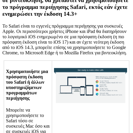
τ
ο
π
ρ
ό
γ
ρ
α
μ
μ
α
π
ε
ρ
ι
ή
γ
η
σ
η
ς
Safari
,
ε
κ
τ
ό
ς
ε
ά
ν
έ
χ
ε
τ
ε
ε
ν
η
μ
ε
ρ
ώ
σ
ε
ι
τ
η
ν
έ
κ
δ
ο
σ
η
14
.
3
+
Τ
ο
Safari
ε
ί
ν
α
ι
τ
ο
ε
γ
γ
ε
ν
έ
ς
π
ρ
ό
γ
ρ
α
μ
μ
α
π
ε
ρ
ι
ή
γ
η
σ
η
ς
γ
ι
α
σ
υ
σ
κ
ε
υ
έ
ς
Apple
.
Ο
ι
π
ε
ρ
ι
σ
σ
ό
τ
ε
ρ
ο
ι
χ
ρ
ή
σ
τ
ε
ς
iPhone
κ
α
ι
iPad
θ
α
δ
ι
α
τ
η
ρ
ή
σ
ο
υ
ν
τ
ο
λ
ο
γ
ι
σ
μ
ι
κ
ό
iOS
ε
ν
η
μ
ε
ρ
ω
μ
έ
ν
ο
σ
ε
μ
ι
α
π
ρ
ό
σ
φ
α
τ
η
έ
κ
δ
ο
σ
η
(
η
π
ι
ο
π
ρ
ό
σ
φ
α
τ
η
έ
κ
δ
ο
σ
η
ε
ί
ν
α
ι
τ
ο
iOS
17
)
κ
α
ι
α
ν
έ
χ
ε
τ
ε
ν
ε
ό
τ
ε
ρ
η
έ
κ
δ
ο
σ
η
α
π
ό
τ
ο
iOS
14
.
3
,
μ
π
ο
ρ
ε
ί
τ
ε
ε
π
ί
σ
η
ς
ν
α
χ
ρ
η
σ
ι
μ
ο
π
ο
ι
ή
σ
ε
τ
ε
τ
ο
Google
Chrome
,
τ
ο
Microsoft
Edge
ή
τ
ο
Mozilla
Firefox
γ
ι
α
β
ι
ν
τ
ε
ο
κ
λ
ή
σ
η
.
Χ
ρ
η
σ
ι
μ
ο
π
ο
ι
ή
σ
τ
ε
μ
ι
α
π
ρ
ό
σ
φ
α
τ
η
έ
κ
δ
ο
σ
η
τ
ο
υ
Safari
ή
ά
λ
λ
ω
ν
υ
π
ο
σ
τ
η
ρ
ι
ζ
ό
μ
ε
ν
ω
ν
π
ρ
ο
γ
ρ
α
μ
μ
ά
τ
ω
ν
π
ε
ρ
ι
ή
γ
η
σ
η
ς
Μ
π
ο
ρ
ε
ί
τ
ε
ν
α
χ
ρ
η
σ
ι
μ
ο
π
ο
ι
ή
σ
ε
τ
ε
τ
ο
Safari
τ
ό
σ
ο
σ
ε
σ
υ
σ
κ
ε
υ
έ
ς
Mac
ό
σ
ο
κ
α
ι
σ
ε
σ
υ
σ
κ
ε
υ
έ
ς
iOS
γ
ι
α