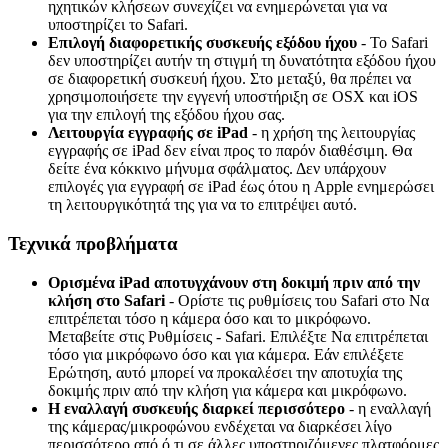
η
χ
η
τ
ι
κ
ώ
ν
κ
λ
ή
σ
ε
ω
ν
σ
υ
ν
ε
χ
ί
ζ
ε
ι
ν
α
ε
ν
η
μ
ε
ρ
ώ
ν
ε
τ
α
ι
γ
ι
α
ν
α
υ
π
ο
σ
τ
η
ρ
ί
ζ
ε
ι
τ
ο
Safari
.
Ε
π
ι
λ
ο
γ
ή
δ
ι
α
φ
ο
ρ
ε
τ
ι
κ
ή
ς
σ
υ
σ
κ
ε
υ
ή
ς
ε
ξ
ό
δ
ο
υ
ή
χ
ο
υ
-
Τ
ο
Safari
δ
ε
ν
υ
π
ο
σ
τ
η
ρ
ί
ζ
ε
ι
α
υ
τ
ή
ν
τ
η
σ
τ
ι
γ
μ
ή
τ
η
δ
υ
ν
α
τ
ό
τ
η
τ
α
ε
ξ
ό
δ
ο
υ
ή
χ
ο
υ
σ
ε
δ
ι
α
φ
ο
ρ
ε
τ
ι
κ
ή
σ
υ
σ
κ
ε
υ
ή
ή
χ
ο
υ
.
Σ
τ
ο
μ
ε
τ
α
ξ
ύ
,
θ
α
π
ρ
έ
π
ε
ι
ν
α
χ
ρ
η
σ
ι
μ
ο
π
ο
ι
ή
σ
ε
τ
ε
τ
η
ν
ε
γ
γ
ε
ν
ή
υ
π
ο
σ
τ
ή
ρ
ι
ξ
η
σ
ε
OSX
κ
α
ι
iOS
γ
ι
α
τ
η
ν
ε
π
ι
λ
ο
γ
ή
τ
η
ς
ε
ξ
ό
δ
ο
υ
ή
χ
ο
υ
σ
α
ς
.
Λ
ε
ι
τ
ο
υ
ρ
γ
ί
α
ε
γ
γ
ρ
α
φ
ή
ς
σ
ε
iPad
-
η
χ
ρ
ή
σ
η
τ
η
ς
λ
ε
ι
τ
ο
υ
ρ
γ
ί
α
ς
ε
γ
γ
ρ
α
φ
ή
ς
σ
ε
iPad
δ
ε
ν
ε
ί
ν
α
ι
π
ρ
ο
ς
τ
ο
π
α
ρ
ό
ν
δ
ι
α
θ
έ
σ
ι
μ
η
.
Θ
α
δ
ε
ί
τ
ε
έ
ν
α
κ
ό
κ
κ
ι
ν
ο
μ
ή
ν
υ
μ
α
σ
φ
ά
λ
μ
α
τ
ο
ς
.
Δ
ε
ν
υ
π
ά
ρ
χ
ο
υ
ν
ε
π
ι
λ
ο
γ
έ
ς
γ
ι
α
ε
γ
γ
ρ
α
φ
ή
σ
ε
iPad
έ
ω
ς
ό
τ
ο
υ
η
Apple
ε
ν
η
μ
ε
ρ
ώ
σ
ε
ι
τ
η
λ
ε
ι
τ
ο
υ
ρ
γ
ι
κ
ό
τ
η
τ
ά
τ
η
ς
γ
ι
α
ν
α
τ
ο
ε
π
ι
τ
ρ
έ
ψ
ε
ι
α
υ
τ
ό
.
Τ
ε
χ
ν
ι
κ
ά
π
ρ
ο
β
λ
ή
μ
α
τ
α
Ο
ρ
ι
σ
μ
έ
ν
α
iPad
α
π
ο
τ
υ
γ
χ
ά
ν
ο
υ
ν
σ
τ
η
δ
ο
κ
ι
μ
ή
π
ρ
ι
ν
α
π
ό
τ
η
ν
κ
λ
ή
σ
η
σ
τ
ο
Safari
-
Ο
ρ
ί
σ
τ
ε
τ
ι
ς
ρ
υ
θ
μ
ί
σ
ε
ι
ς
τ
ο
υ
Safari
σ
τ
ο
Ν
α
ε
π
ι
τ
ρ
έ
π
ε
τ
α
ι
τ
ό
σ
ο
η
κ
ά
μ
ε
ρ
α
ό
σ
ο
κ
α
ι
τ
ο
μ
ι
κ
ρ
ό
φ
ω
ν
ο
.
Μ
ε
τ
α
β
ε
ί
τ
ε
σ
τ
ι
ς
Ρ
υ
θ
μ
ί
σ
ε
ι
ς
-
Safari
.
Ε
π
ι
λ
έ
ξ
τ
ε
Ν
α
ε
π
ι
τ
ρ
έ
π
ε
τ
α
ι
τ
ό
σ
ο
γ
ι
α
μ
ι
κ
ρ
ό
φ
ω
ν
ο
ό
σ
ο
κ
α
ι
γ
ι
α
κ
ά
μ
ε
ρ
α
.
Ε
ά
ν
ε
π
ι
λ
έ
ξ
ε
τ
ε
Ε
ρ
ώ
τ
η
σ
η
,
α
υ
τ
ό
μ
π
ο
ρ
ε
ί
ν
α
π
ρ
ο
κ
α
λ
έ
σ
ε
ι
τ
η
ν
α
π
ο
τ
υ
χ
ί
α
τ
η
ς
δ
ο
κ
ι
μ
ή
ς
π
ρ
ι
ν
α
π
ό
τ
η
ν
κ
λ
ή
σ
η
γ
ι
α
κ
ά
μ
ε
ρ
α
κ
α
ι
μ
ι
κ
ρ
ό
φ
ω
ν
ο
.
Η
ε
ν
α
λ
λ
α
γ
ή
σ
υ
σ
κ
ε
υ
ή
ς
δ
ι
α
ρ
κ
ε
ί
π
ε
ρ
ι
σ
σ
ό
τ
ε
ρ
ο
-
η
ε
ν
α
λ
λ
α
γ
ή
τ
η
ς
κ
ά
μ
ε
ρ
α
ς
/
μ
ι
κ
ρ
ο
φ
ώ
ν
ο
υ
ε
ν
δ
έ
χ
ε
τ
α
ι
ν
α
δ
ι
α
ρ
κ
έ
σ
ε
ι
λ
ί
γ
ο
π
ε
ρ
ι
σ
σ
ό
τ
ε
ρ
ο
α
π
ό
ό
,
τ
ι
σ
ε
ά
λ
λ
ε
ς
υ
π
ο
σ
τ
η
ρ
ι
ζ
ό
μ
ε
ν
ε
ς
π
λ
α
τ
φ
ό
ρ
μ
ε
ς