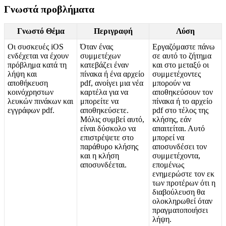
Γ
ν
ω
σ
τ
ά
π
ρ
ο
β
λ
ή
μ
α
τ
α
Γ
ν
ω
σ
τ
ό
Θ
έ
μ
α
Π
ε
ρ
ι
γ
ρ
α
φ
ή
Λ
ύ
σ
η
Ο
ι
σ
υ
σ
κ
ε
υ
έ
ς
iOS
Ό
τ
α
ν
έ
ν
α
ς
Ε
ρ
γ
α
ζ
ό
μ
α
σ
τ
ε
π
ά
ν
ω
ε
ν
δ
έ
χ
ε
τ
α
ι
ν
α
έ
χ
ο
υ
ν
σ
υ
μ
μ
ε
τ
έ
χ
ω
ν
σ
ε
α
υ
τ
ό
τ
ο
ζ
ή
τ
η
μ
α
π
ρ
ό
β
λ
η
μ
α
κ
α
τ
ά
τ
η
κ
α
τ
ε
β
ά
ζ
ε
ι
έ
ν
α
ν
κ
α
ι
σ
τ
ο
μ
ε
τ
α
ξ
ύ
ο
ι
λ
ή
ψ
η
κ
α
ι
π
ί
ν
α
κ
α
ή
έ
ν
α
α
ρ
χ
ε
ί
ο
σ
υ
μ
μ
ε
τ
έ
χ
ο
ν
τ
ε
ς
α
π
ο
θ
ή
κ
ε
υ
σ
η
pdf
,
α
ν
ο
ί
γ
ε
ι
μ
ι
α
ν
έ
α
μ
π
ο
ρ
ο
ύ
ν
ν
α
κ
ο
ι
ν
ό
χ
ρ
η
σ
τ
ω
ν
κ
α
ρ
τ
έ
λ
α
γ
ι
α
ν
α
α
π
ο
θ
η
κ
ε
ύ
σ
ο
υ
ν
τ
ο
ν
λ
ε
υ
κ
ώ
ν
π
ι
ν
ά
κ
ω
ν
κ
α
ι
μ
π
ο
ρ
ε
ί
τ
ε
ν
α
π
ί
ν
α
κ
α
ή
τ
ο
α
ρ
χ
ε
ί
ο
ε
γ
γ
ρ
ά
φ
ω
ν
pdf
.
α
π
ο
θ
η
κ
ε
ύ
σ
ε
τ
ε
.
pdf
σ
τ
ο
τ
έ
λ
ο
ς
τ
η
ς
Μ
ό
λ
ι
ς
σ
υ
μ
β
ε
ί
α
υ
τ
ό
,
κ
λ
ή
σ
η
ς
,
ε
ά
ν
ε
ί
ν
α
ι
δ
ύ
σ
κ
ο
λ
ο
ν
α
α
π
α
ι
τ
ε
ί
τ
α
ι
.
Α
υ
τ
ό
ε
π
ι
σ
τ
ρ
έ
ψ
ε
τ
ε
σ
τ
ο
μ
π
ο
ρ
ε
ί
ν
α
π
α
ρ
ά
θ
υ
ρ
ο
κ
λ
ή
σ
η
ς
α
π
ο
σ
υ
ν
δ
έ
σ
ε
ι
τ
ο
ν
κ
α
ι
η
κ
λ
ή
σ
η
σ
υ
μ
μ
ε
τ
έ
χ
ο
ν
τ
α
,
α
π
ο
σ
υ
ν
δ
έ
ε
τ
α
ι
.
ε
π
ο
μ
έ
ν
ω
ς
ε
ν
η
μ
ε
ρ
ώ
σ
τ
ε
τ
ο
ν
ε
κ
τ
ω
ν
π
ρ
ο
τ
έ
ρ
ω
ν
ό
τ
ι
η
δ
ι
α
β
ο
ύ
λ
ε
υ
σ
η
θ
α
ο
λ
ο
κ
λ
η
ρ
ω
θ
ε
ί
ό
τ
α
ν
π
ρ
α
γ
μ
α
τ
ο
π
ο
ι
ή
σ
ε
ι
λ
ή
ψ
η
.