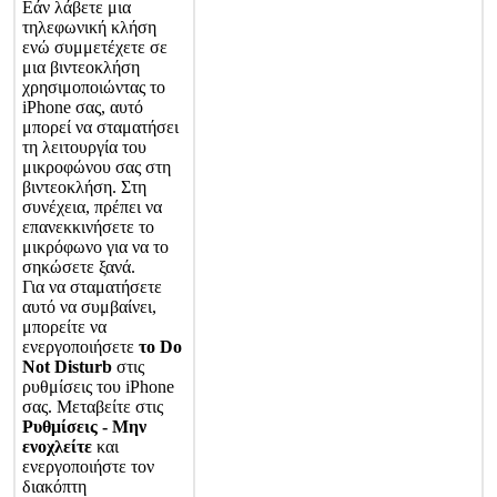
Ε
ά
ν
λ
ά
β
ε
τ
ε
μ
ι
α
τ
η
λ
ε
φ
ω
ν
ι
κ
ή
κ
λ
ή
σ
η
ε
ν
ώ
σ
υ
μ
μ
ε
τ
έ
χ
ε
τ
ε
σ
ε
μ
ι
α
β
ι
ν
τ
ε
ο
κ
λ
ή
σ
η
χ
ρ
η
σ
ι
μ
ο
π
ο
ι
ώ
ν
τ
α
ς
τ
ο
iPhone
σ
α
ς
,
α
υ
τ
ό
μ
π
ο
ρ
ε
ί
ν
α
σ
τ
α
μ
α
τ
ή
σ
ε
ι
τ
η
λ
ε
ι
τ
ο
υ
ρ
γ
ί
α
τ
ο
υ
μ
ι
κ
ρ
ο
φ
ώ
ν
ο
υ
σ
α
ς
σ
τ
η
β
ι
ν
τ
ε
ο
κ
λ
ή
σ
η
.
Σ
τ
η
σ
υ
ν
έ
χ
ε
ι
α
,
π
ρ
έ
π
ε
ι
ν
α
ε
π
α
ν
ε
κ
κ
ι
ν
ή
σ
ε
τ
ε
τ
ο
μ
ι
κ
ρ
ό
φ
ω
ν
ο
γ
ι
α
ν
α
τ
ο
σ
η
κ
ώ
σ
ε
τ
ε
ξ
α
ν
ά
.
Γ
ι
α
ν
α
σ
τ
α
μ
α
τ
ή
σ
ε
τ
ε
α
υ
τ
ό
ν
α
σ
υ
μ
β
α
ί
ν
ε
ι
,
μ
π
ο
ρ
ε
ί
τ
ε
ν
α
ε
ν
ε
ρ
γ
ο
π
ο
ι
ή
σ
ε
τ
ε
τ
ο
Do
Not
Disturb
σ
τ
ι
ς
ρ
υ
θ
μ
ί
σ
ε
ι
ς
τ
ο
υ
iPhone
σ
α
ς
.
Μ
ε
τ
α
β
ε
ί
τ
ε
σ
τ
ι
ς
Ρ
υ
θ
μ
ί
σ
ε
ι
ς
-
Μ
η
ν
ε
ν
ο
χ
λ
ε
ί
τ
ε
κ
α
ι
ε
ν
ε
ρ
γ
ο
π
ο
ι
ή
σ
τ
ε
τ
ο
ν
δ
ι
α
κ
ό
π
τ
η