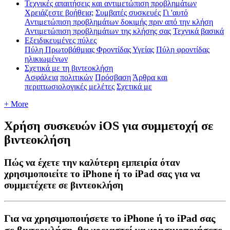
Τεχνικές απαιτήσεις και αντιμετώπιση προβλημάτων
Χρειάζεστε βοήθεια;
Συμβατές συσκευές
Γι 'αυτό
Αντιμετώπιση προβλημάτων δοκιμής πριν από την κλήση
Αντιμετώπιση προβλημάτων της κλήσης σας
Τεχνικά βασικά
Εξειδικευμένες πύλες
Πύλη Πρωτοβάθμιας Φροντίδας Υγείας
Πύλη φροντίδας
ηλικιωμένων
Σχετικά με τη βιντεοκλήση
Ασφάλεια
πολιτικών
Πρόσβαση
Άρθρα και
περιπτωσιολογικές μελέτες
Σχετικά με
+ More
Χρήση συσκευών iOS για συμμετοχή σε
βιντεοκλήση
Πώς να έχετε την καλύτερη εμπειρία όταν
χρησιμοποιείτε το iPhone ή το iPad σας για να
συμμετέχετε σε βιντεοκλήση
Γ
ι
α
ν
α
χ
ρ
η
σ
ι
μ
ο
π
ο
ι
ή
σ
ε
τ
ε
τ
ο
iPhone
ή
τ
ο
iPad
σ
α
ς
σ
ε
β
ι
ν
τ
ε
ο
κ
λ
ή
σ
η
,
θ
α
χ
ρ
ε
ι
α
σ
τ
ε
ί
ν
α
χ
ρ
η
σ
ι
μ
ο
π
ο
ι
ή
σ
ε
τ
ε