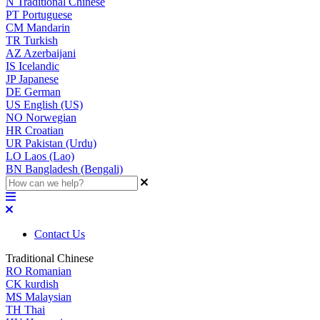
N
Traditional Chinese
PT
Portuguese
CM
Mandarin
TR
Turkish
AZ
Azerbaijani
IS
Icelandic
JP
Japanese
DE
German
US
English (US)
NO
Norwegian
HR
Croatian
UR
Pakistan (Urdu)
LO
Laos (Lao)
BN
Bangladesh (Bengali)
Contact Us
Traditional Chinese
RO
Romanian
CK
kurdish
MS
Malaysian
TH
Thai