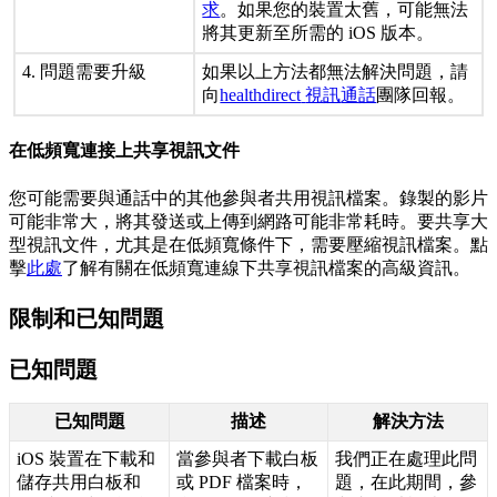
求
。
如
果
您
的
裝
置
太
舊
，
可
能
無
法
將
其
更
新
至
所
需
的
iOS
版
本
。
4
.
問
題
需
要
升
級
如
果
以
上
方
法
都
無
法
解
決
問
題
，
請
向
healthdirect
視
訊
通
話
團
隊
回
報
。
在
低
頻
寬
連
接
上
共
享
視
訊
文
件
您
可
能
需
要
與
通
話
中
的
其
他
參
與
者
共
用
視
訊
檔
案
。
錄
製
的
影
片
可
能
非
常
大
，
將
其
發
送
或
上
傳
到
網
路
可
能
非
常
耗
時
。
要
共
享
大
型
視
訊
文
件
，
尤
其
是
在
低
頻
寬
條
件
下
，
需
要
壓
縮
視
訊
檔
案
。
點
擊
此
處
了
解
有
關
在
低
頻
寬
連
線
下
共
享
視
訊
檔
案
的
高
級
資
訊
。
限
制
和
已
知
問
題
已
知
問
題
已
知
問
題
描
述
解
決
方
法
iOS
裝
置
在
下
載
和
當
參
與
者
下
載
白
板
我
們
正
在
處
理
此
問
儲
存
共
用
白
板
和
或
PDF
檔
案
時
，
題
，
在
此
期
間
，
參