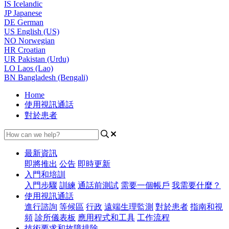
IS
Icelandic
JP
Japanese
DE
German
US
English (US)
NO
Norwegian
HR
Croatian
UR
Pakistan (Urdu)
LO
Laos (Lao)
BN
Bangladesh (Bengali)
Home
使用視訊通話
對於患者
最新資訊
即將推出
公告
即時更新
入門和培訓
入門步驟
訓練
通話前測試
需要一個帳戶
我需要什麼？
使用視訊通話
進行諮詢
等候區
行政
遠端生理監測
對於患者
指南和視
頻
診所儀表板
應用程式和工具
工作流程
技術要求和故障排除