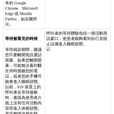
本
的
Google
Chrome
、
Microsoft
Edge
或
Mozilla
Firefox
，
如
右
圖
所
示
。
呼
叫
者
的
等
待
體
驗
包
括
一
個
活
動
視
訊
窗
口
，
使
患
者
能
夠
看
到
自
己
並
阻
等
待
被
看
見
的
時
候
止
設
備
進
入
睡
眠
狀
態
。
等
待
就
診
期
間
，
建
議
您
不
要
離
開
視
訊
通
話
視
窗
。
如
果
您
離
開
螢
幕
，
可
能
無
法
看
到
醫
生
何
時
接
聽
您
的
電
話
，
或
者
您
的
手
機
可
能
會
進
入
睡
眠
狀
態
。
以
前
，
iOS
裝
置
上
的
呼
叫
者
在
等
待
接
聽
時
，
會
因
為
使
用
者
介
面
上
沒
有
任
何
活
動
內
容
而
進
入
休
眠
狀
態
。
當
這
種
情
況
發
生
時
，