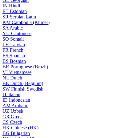
GE
Georgian
IN
Hindi
ET
Estonian
SR
Serbian Latin
KM
Cambodia (Khmer)
SA
Arabic
YU
Cantonese
SO
Somali
LV
Latvian
FR
French
ES
Spanish
BS
Bosnian
BR
Portuguese (Brazil)
VI
Vietnamese
NL
Dutch
BE
Dutch (Belgium)
SW
Finnish Swedish
IT
Italian
ID
Indonesian
AM
Amharic
UZ
Uzbek
GR
Greek
CS
Czech
HK
Chinese (HK)
BG
Bulgarian