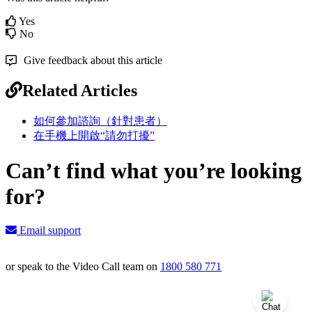
Yes
No
Give feedback about this article
Related Articles
如何參加諮詢（針對患者）
在手機上開啟“請勿打擾”
Can’t find what you’re looking
for?
Email support
or speak to the Video Call team on
1800 580 771
Knowledge Base Software powered by Helpjuice