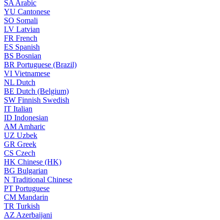
SA
Arabic
YU
Cantonese
SO
Somali
LV
Latvian
FR
French
ES
Spanish
BS
Bosnian
BR
Portuguese (Brazil)
VI
Vietnamese
NL
Dutch
BE
Dutch (Belgium)
SW
Finnish Swedish
IT
Italian
ID
Indonesian
AM
Amharic
UZ
Uzbek
GR
Greek
CS
Czech
HK
Chinese (HK)
BG
Bulgarian
N
Traditional Chinese
PT
Portuguese
CM
Mandarin
TR
Turkish
AZ
Azerbaijani