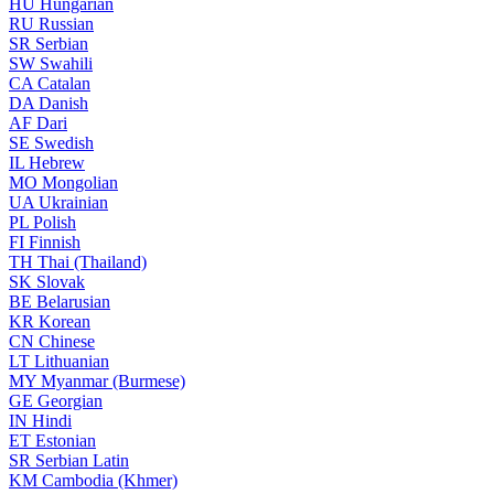
HU
Hungarian
RU
Russian
SR
Serbian
SW
Swahili
CA
Catalan
DA
Danish
AF
Dari
SE
Swedish
IL
Hebrew
MO
Mongolian
UA
Ukrainian
PL
Polish
FI
Finnish
TH
Thai (Thailand)
SK
Slovak
BE
Belarusian
KR
Korean
CN
Chinese
LT
Lithuanian
MY
Myanmar (Burmese)
GE
Georgian
IN
Hindi
ET
Estonian
SR
Serbian Latin
KM
Cambodia (Khmer)