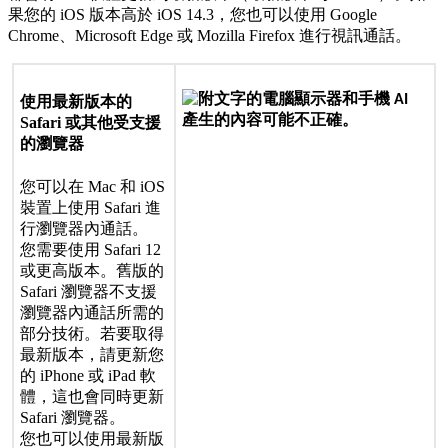
果
您
的
iOS
版
本
高
於
iOS
14
.
3
，
您
也
可
以
使
用
Google
Chrome
、
Microsoft
Edge
或
Mozilla
Firefox
進
行
視
訊
通
話
。
使
用
最
新
版
本
的
Safari
或
其
他
受
支
援
的
瀏
覽
器
您
可
以
在
Mac
和
iOS
裝
置
上
使
用
Safari
進
行
瀏
覽
器
內
通
話
。
您
需
要
使
用
Safari
12
或
更
高
版
本
。
舊
版
的
Safari
瀏
覽
器
不
支
援
瀏
覽
器
內
通
話
所
需
的
部
分
技
術
。
若
要
取
得
最
新
版
本
，
請
更
新
您
的
iPhone
或
iPad
軟
體
，
這
也
會
同
時
更
新
Safari
瀏
覽
器
。
您
也
可
以
使
用
最
新
版