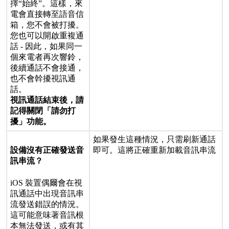
擇
“
始
終
”
。
這
樣
，
來
電
會
直
接
轉
至
語
音
信
箱
，
您
不
會
被
打
擾
。
您
也
可
以
開
啟
重
複
通
話
-
因
此
，
如
果
同
一
個
來
電
者
再
次
響
鈴
，
後
續
通
話
不
會
接
通
，
也
不
會
幹
擾
視
訊
通
話
。
視
訊
通
話
結
束
後
，
請
記
得
關
閉
「
請
勿
打
擾
」
功
能
。
如
果
發
生
這
種
情
況
，
只
需
刷
新
通
話
即
可
。
這
將
正
確
重
新
加
載
音
訊
串
流
設
備
沒
有
正
確
發
送
音
訊
串
流
？
iOS
裝
置
偶
爾
會
在
視
訊
通
話
中
出
現
音
訊
串
流
發
送
錯
誤
的
情
況
。
這
可
能
意
味
著
音
訊
根
本
無
法
發
送
，
或
有
其