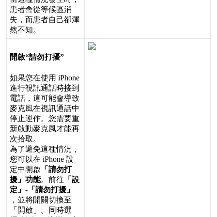
患
者
會
從
等
候
區
消
失
，
而
患
者
自
己
卻
渾
然
不
知
。
開
啟
“
請
勿
打
擾
”
如
果
您
在
使
用
iPhone
進
行
視
訊
通
話
時
接
到
電
話
，
這
可
能
會
導
致
麥
克
風
在
視
訊
通
話
中
停
止
運
作
。
您
需
要
重
新
啟
動
麥
克
風
才
能
再
次
拾
取
。
為
了
避
免
這
種
情
況
，
您
可
以
在
iPhone
設
定
中
開
啟
「
請
勿
打
擾
」
功
能
。
前
往
「
設
定
」
-
「
請
勿
打
擾
」
，
並
將
開
關
切
換
至
「
開
啟
」
。
同
時
選