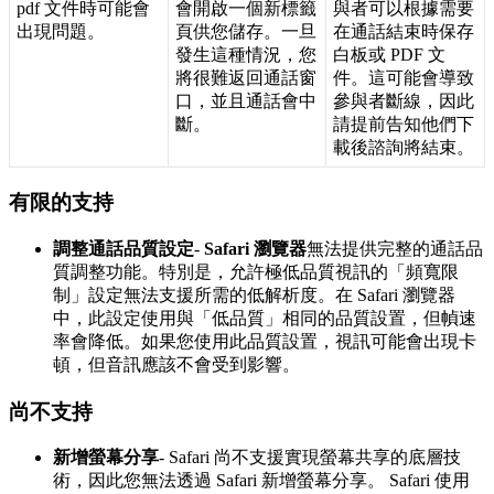
pdf
文
件
時
可
能
會
會
開
啟
一
個
新
標
籤
與
者
可
以
根
據
需
要
出
現
問
題
。
頁
供
您
儲
存
。
一
旦
在
通
話
結
束
時
保
存
發
生
這
種
情
況
，
您
白
板
或
PDF
文
將
很
難
返
回
通
話
窗
件
。
這
可
能
會
導
致
口
，
並
且
通
話
會
中
參
與
者
斷
線
，
因
此
斷
。
請
提
前
告
知
他
們
下
載
後
諮
詢
將
結
束
。
有
限
的
支
持
調
整
通
話
品
質
設
定
-
Safari
瀏
覽
器
無
法
提
供
完
整
的
通
話
品
質
調
整
功
能
。
特
別
是
，
允
許
極
低
品
質
視
訊
的
「
頻
寬
限
制
」
設
定
無
法
支
援
所
需
的
低
解
析
度
。
在
Safari
瀏
覽
器
中
，
此
設
定
使
用
與
「
低
品
質
」
相
同
的
品
質
設
置
，
但
幀
速
率
會
降
低
。
如
果
您
使
用
此
品
質
設
置
，
視
訊
可
能
會
出
現
卡
頓
，
但
音
訊
應
該
不
會
受
到
影
響
。
尚
不
支
持
新
增
螢
幕
分
享
-
Safari
尚
不
支
援
實
現
螢
幕
共
享
的
底
層
技
術
，
因
此
您
無
法
透
過
Safari
新
增
螢
幕
分
享
。
Safari
使
用