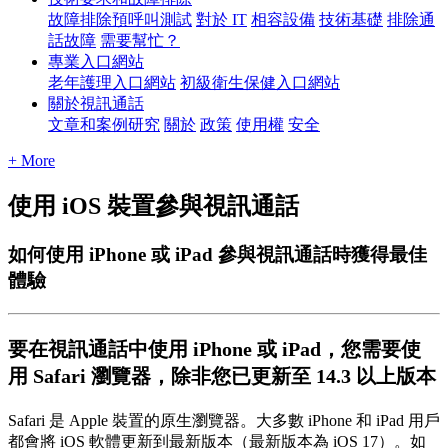
故障排除預呼叫測試
對於 IT
相容設備
技術基礎
排除通
話故障
需要幫忙？
專業入口網站
老年護理入口網站
初級衛生保健入口網站
關於視訊通話
文章和案例研究
關於
政策
使用權
安全
+ More
使用 iOS 裝置參與視訊通話
如何使用 iPhone 或 iPad 參與視訊通話時獲得最佳
體驗
要
在
視
訊
通
話
中
使
用
iPhone
或
iPad
，
您
需
要
使
用
Safari
瀏
覽
器
，
除
非
您
已
更
新
至
14
.
3
以
上
版
本
Safari
是
Apple
裝
置
的
原
生
瀏
覽
器
。
大
多
數
iPhone
和
iPad
用
戶
都
會
將
iOS
軟
體
更
新
到
最
新
版
本
（
最
新
版
本
為
iOS
17
）
。
如