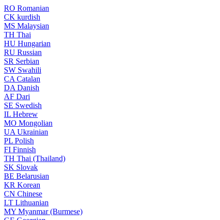
RO
Romanian
CK
kurdish
MS
Malaysian
TH
Thai
HU
Hungarian
RU
Russian
SR
Serbian
SW
Swahili
CA
Catalan
DA
Danish
AF
Dari
SE
Swedish
IL
Hebrew
MO
Mongolian
UA
Ukrainian
PL
Polish
FI
Finnish
TH
Thai (Thailand)
SK
Slovak
BE
Belarusian
KR
Korean
CN
Chinese
LT
Lithuanian
MY
Myanmar (Burmese)