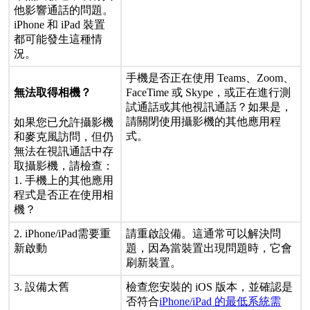
他
影
響
通
話
的
問
題
。
iPhone
和
iPad
裝
置
都
可
能
發
生
這
種
情
況
。
手
機
是
否
正
在
使
用
Teams
、
Zoom
、
FaceTime
或
Skype
，
或
正
在
進
行
測
無
法
取
得
相
機
？
試
通
話
或
其
他
視
訊
通
話
？
如
果
是
，
請
關
閉
使
用
攝
影
機
的
其
他
應
用
程
如
果
您
已
允
許
攝
影
機
式
。
和
麥
克
風
訪
問
，
但
仍
無
法
在
視
訊
通
話
中
存
取
攝
影
機
，
請
檢
查
：
1
.
手
機
上
的
其
他
應
用
程
式
是
否
正
在
使
用
相
機
？
2
.
iPhone
/
iPad
需
要
重
請
重
啟
設
備
。
這
通
常
可
以
解
決
問
新
啟
動
題
，
因
為
當
裝
置
出
現
問
題
時
，
它
會
刷
新
裝
置
。
3
.
設
備
太
舊
檢
查
您
安
裝
的
iOS
版
本
，
並
確
認
是
否
符
合
iPhone
/
iPad
的
最
低
系
統
需