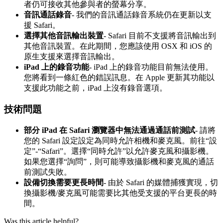
者
仍
可
接
收
其
他
參
與
者
的
螢
幕
分
享
。
音
訊
通
話
錄
音
-
我
們
的
音
訊
通
話
錄
音
系
統
仍
在
更
新
以
支
援
Safari
。
選
擇
其
他
音
訊
輸
出
裝
置
-
Safari
目
前
不
支
援
將
音
訊
輸
出
到
其
他
音
訊
裝
置
。
在
此
期
間
，
您
應
該
使
用
OSX
和
iOS
的
原
生
支
援
來
選
擇
音
訊
輸
出
。
iPad
上
的
錄
音
功
能
-
iPad
上
的
錄
音
功
能
目
前
無
法
使
用
。
您
將
看
到
一
條
紅
色
的
錯
誤
訊
息
。
在
Apple
更
新
其
功
能
以
支
援
此
功
能
之
前
，
iPad
上
沒
有
錄
音
選
項
。
技
術
問
題
部
分
iPad
在
Safari
瀏
覽
器
中
無
法
通
過
通
話
前
測
試
-
請
將
您
的
Safari
設
定
設
定
為
同
時
允
許
相
機
和
麥
克
風
。
前
往
“
設
定
”
-
“
Safari
”
。
選
擇
“
同
時
允
許
”
以
允
許
麥
克
風
和
攝
影
機
。
如
果
您
選
擇
“
詢
問
”
，
則
可
能
導
致
攝
影
機
和
麥
克
風
的
通
話
前
測
試
失
敗
。
設
備
切
換
需
要
更
長
時
間
-
由
於
Safari
的
媒
體
捕
獲
實
現
，
切
換
攝
影
機
/
麥
克
風
可
能
需
要
比
其
他
受
支
援
的
平
台
更
長
的
時
間
。
Was this article helpful?