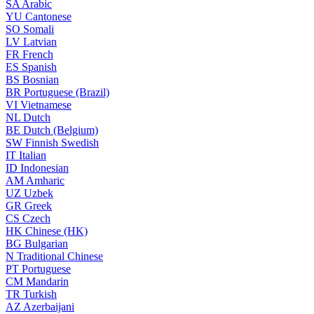
SA
Arabic
YU
Cantonese
SO
Somali
LV
Latvian
FR
French
ES
Spanish
BS
Bosnian
BR
Portuguese (Brazil)
VI
Vietnamese
NL
Dutch
BE
Dutch (Belgium)
SW
Finnish Swedish
IT
Italian
ID
Indonesian
AM
Amharic
UZ
Uzbek
GR
Greek
CS
Czech
HK
Chinese (HK)
BG
Bulgarian
N
Traditional Chinese
PT
Portuguese
CM
Mandarin
TR
Turkish
AZ
Azerbaijani