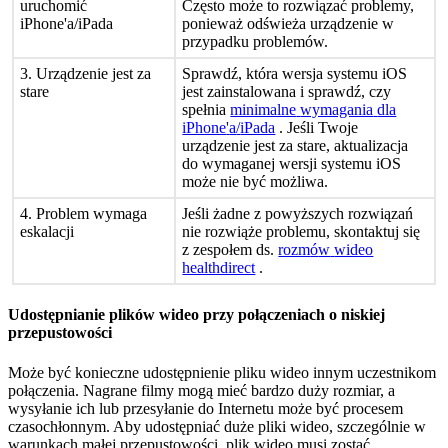
uruchomi
ć
Cz
ę
sto
mo
ż
e
to
rozwi
ą
za
ć
problemy
,
iPhone
'
a
/
iPada
poniewa
ż
od
ś
wie
ż
a
urz
ą
dzenie
w
przypadku
problem
ó
w
.
3
.
Urz
ą
dzenie
jest
za
Sprawd
ź
,
kt
ó
ra
wersja
systemu
iOS
stare
jest
zainstalowana
i
sprawd
ź
,
czy
spe
ł
nia
minimalne
wymagania
dla
iPhone
'
a
/
iPada
.
Je
ś
li
Twoje
urz
ą
dzenie
jest
za
stare
,
aktualizacja
do
wymaganej
wersji
systemu
iOS
mo
ż
e
nie
by
ć
mo
ż
liwa
.
4
.
Problem
wymaga
Je
ś
li
ż
adne
z
powy
ż
szych
rozwi
ą
za
ń
eskalacji
nie
rozwi
ą
ż
e
problemu
,
skontaktuj
si
ę
z
zespo
ł
em
ds
.
rozm
ó
w
wideo
healthdirect
.
Udost
ę
pnianie
plik
ó
w
wideo
przy
po
ł
ą
czeniach
o
niskiej
przepustowo
ś
ci
Mo
ż
e
by
ć
konieczne
udost
ę
pnienie
pliku
wideo
innym
uczestnikom
po
ł
ą
czenia
.
Nagrane
filmy
mog
ą
mie
ć
bardzo
du
ż
y
rozmiar
,
a
wysy
ł
anie
ich
lub
przesy
ł
anie
do
Internetu
mo
ż
e
by
ć
procesem
czasoch
ł
onnym
.
Aby
udost
ę
pnia
ć
du
ż
e
pliki
wideo
,
szczeg
ó
lnie
w
warunkach
ma
ł
ej
przepustowo
ś
ci
,
plik
wideo
musi
zosta
ć