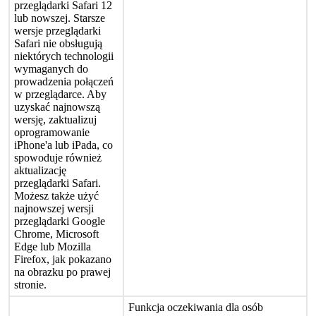
przegl
ą
darki
Safari
12
lub
nowszej
.
Starsze
wersje
przegl
ą
darki
Safari
nie
obs
ł
uguj
ą
niekt
ó
rych
technologii
wymaganych
do
prowadzenia
po
ł
ą
cze
ń
w
przegl
ą
darce
.
Aby
uzyska
ć
najnowsz
ą
wersj
ę
,
zaktualizuj
oprogramowanie
iPhone
'
a
lub
iPada
,
co
spowoduje
r
ó
wnie
ż
aktualizacj
ę
przegl
ą
darki
Safari
.
Mo
ż
esz
tak
ż
e
u
ż
y
ć
najnowszej
wersji
przegl
ą
darki
Google
Chrome
,
Microsoft
Edge
lub
Mozilla
Firefox
,
jak
pokazano
na
obrazku
po
prawej
stronie
.
Funkcja
oczekiwania
dla
os
ó
b