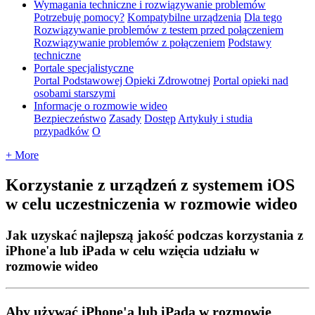
Wymagania techniczne i rozwiązywanie problemów
Potrzebuję pomocy?
Kompatybilne urządzenia
Dla tego
Rozwiązywanie problemów z testem przed połączeniem
Rozwiązywanie problemów z połączeniem
Podstawy
techniczne
Portale specjalistyczne
Portal Podstawowej Opieki Zdrowotnej
Portal opieki nad
osobami starszymi
Informacje o rozmowie wideo
Bezpieczeństwo
Zasady
Dostęp
Artykuły i studia
przypadków
O
+ More
Korzystanie z urządzeń z systemem iOS
w celu uczestniczenia w rozmowie wideo
Jak uzyskać najlepszą jakość podczas korzystania z
iPhone'a lub iPada w celu wzięcia udziału w
rozmowie wideo
Aby
u
ż
ywa
ć
iPhone
'
a
lub
iPada
w
rozmowie