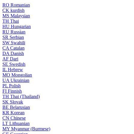
RO
Romanian
CK
kurdish
MS
Malaysian
TH
Thai
HU
Hungarian
RU
Russian
SR
Serbian
SW
Swahili
CA
Catalan
DA
Danish
AF
Dari
SE
Swedish
IL
Hebrew
MO
Mongolian
UA
Ukrainian
PL
Polish
FI
Finnish
TH
Thai (Thailand)
SK
Slovak
BE
Belarusian
KR
Korean
CN
Chinese
LT
Lithuanian
MY
Myanmar (Burmese)