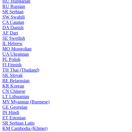
HU
Hungarian
RU
Russian
SR
Serbian
SW
Swahili
CA
Catalan
DA
Danish
AF
Dari
SE
Swedish
IL
Hebrew
MO
Mongolian
UA
Ukrainian
PL
Polish
FI
Finnish
TH
Thai (Thailand)
SK
Slovak
BE
Belarusian
KR
Korean
CN
Chinese
LT
Lithuanian
MY
Myanmar (Burmese)
GE
Georgian
IN
Hindi
ET
Estonian
SR
Serbian Latin
KM
Cambodia (Khmer)