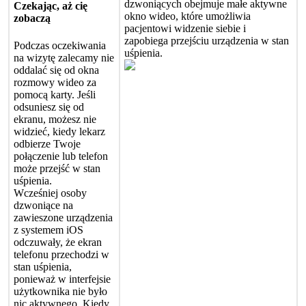
dzwoni
ą
cych
obejmuje
ma
ł
e
aktywne
Czekaj
ą
c
,
a
ż
ci
ę
okno
wideo
,
kt
ó
re
umo
ż
liwia
zobacz
ą
pacjentowi
widzenie
siebie
i
zapobiega
przej
ś
ciu
urz
ą
dzenia
w
stan
Podczas
oczekiwania
u
ś
pienia
.
na
wizyt
ę
zalecamy
nie
oddala
ć
si
ę
od
okna
rozmowy
wideo
za
pomoc
ą
karty
.
Je
ś
li
odsuniesz
si
ę
od
ekranu
,
mo
ż
esz
nie
widzie
ć
,
kiedy
lekarz
odbierze
Twoje
po
ł
ą
czenie
lub
telefon
mo
ż
e
przej
ś
ć
w
stan
u
ś
pienia
.
Wcze
ś
niej
osoby
dzwoni
ą
ce
na
zawieszone
urz
ą
dzenia
z
systemem
iOS
odczuwa
ł
y
,
ż
e
ekran
telefonu
przechodzi
w
stan
u
ś
pienia
,
poniewa
ż
w
interfejsie
u
ż
ytkownika
nie
by
ł
o
nic
aktywnego
.
Kiedy