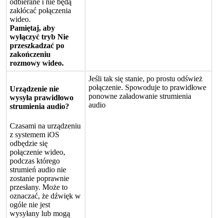
odbierane
i
nie
b
ę
d
ą
zak
ł
ó
ca
ć
po
ł
ą
czenia
wideo
.
Pami
ę
taj
,
aby
wy
ł
ą
czy
ć
tryb
Nie
przeszkadza
ć
po
zako
ń
czeniu
rozmowy
wideo
.
Je
ś
li
tak
si
ę
stanie
,
po
prostu
od
ś
wie
ż
po
ł
ą
czenie
.
Spowoduje
to
prawid
ł
owe
Urz
ą
dzenie
nie
ponowne
za
ł
adowanie
strumienia
wysy
ł
a
prawid
ł
owo
audio
strumienia
audio
?
Czasami
na
urz
ą
dzeniu
z
systemem
iOS
odb
ę
dzie
si
ę
po
ł
ą
czenie
wideo
,
podczas
kt
ó
rego
strumie
ń
audio
nie
zostanie
poprawnie
przes
ł
any
.
Mo
ż
e
to
oznacza
ć
,
ż
e
d
ź
wi
ę
k
w
og
ó
le
nie
jest
wysy
ł
any
lub
mog
ą