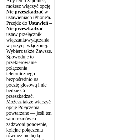
Aby
temu
zapobiec
,
mo
ż
esz
w
ł
ą
czy
ć
opcj
ę
Nie
przeszkadza
ć
w
ustawieniach
iPhone
'
a
.
Przejd
ź
do
Ustawie
ń
–
Nie
przeszkadza
ć
i
ustaw
prze
ł
ą
cznik
w
ł
ą
czania
/
wy
ł
ą
czania
w
pozycji
w
ł
ą
czonej
.
Wybierz
tak
ż
e
Zawsze
.
Spowoduje
to
przekierowanie
po
ł
ą
czenia
telefonicznego
bezpo
ś
rednio
na
poczt
ę
g
ł
osow
ą
i
nie
b
ę
dzie
Ci
przeszkadza
ć
.
Mo
ż
esz
tak
ż
e
w
ł
ą
czy
ć
opcj
ę
Po
ł
ą
czenia
powtarzane
—
je
ś
li
ten
sam
rozm
ó
wca
zadzwoni
ponownie
,
kolejne
po
ł
ą
czenia
r
ó
wnie
ż
nie
b
ę
d
ą