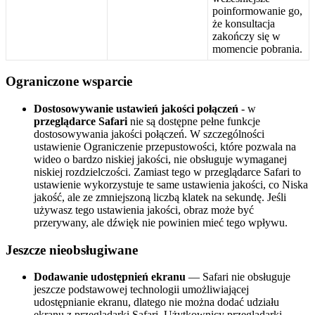
poinformowanie
go
,
ż
e
konsultacja
zako
ń
czy
si
ę
w
momencie
pobrania
.
Ograniczone
wsparcie
Dostosowywanie
ustawie
ń
jako
ś
ci
po
ł
ą
cze
ń
-
w
przegl
ą
darce
Safari
nie
s
ą
dost
ę
pne
pe
ł
ne
funkcje
dostosowywania
jako
ś
ci
po
ł
ą
cze
ń
.
W
szczeg
ó
lno
ś
ci
ustawienie
Ograniczenie
przepustowo
ś
ci
,
kt
ó
re
pozwala
na
wideo
o
bardzo
niskiej
jako
ś
ci
,
nie
obs
ł
uguje
wymaganej
niskiej
rozdzielczo
ś
ci
.
Zamiast
tego
w
przegl
ą
darce
Safari
to
ustawienie
wykorzystuje
te
same
ustawienia
jako
ś
ci
,
co
Niska
jako
ś
ć
,
ale
ze
zmniejszon
ą
liczb
ą
klatek
na
sekund
ę
.
Je
ś
li
u
ż
ywasz
tego
ustawienia
jako
ś
ci
,
obraz
mo
ż
e
by
ć
przerywany
,
ale
d
ź
wi
ę
k
nie
powinien
mie
ć
tego
wp
ł
ywu
.
Jeszcze
nieobs
ł
ugiwane
Dodawanie
udost
ę
pnie
ń
ekranu
—
Safari
nie
obs
ł
uguje
jeszcze
podstawowej
technologii
umo
ż
liwiaj
ą
cej
udost
ę
pnianie
ekranu
,
dlatego
nie
mo
ż
na
doda
ć
udzia
ł
u
ekranu
z
przegl
ą
darki
Safari
.
U
ż
ytkownicy
przegl
ą
darki