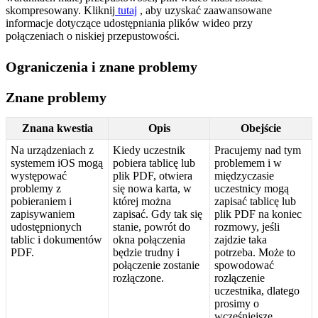
skompresowany
.
Kliknij
tutaj
,
aby
uzyska
ć
zaawansowane
informacje
dotycz
ą
ce
udost
ę
pniania
plik
ó
w
wideo
przy
po
ł
ą
czeniach
o
niskiej
przepustowo
ś
ci
.
Ograniczenia
i
znane
problemy
Znane
problemy
Znana
kwestia
Opis
Obej
ś
cie
Na
urz
ą
dzeniach
z
Kiedy
uczestnik
Pracujemy
nad
tym
systemem
iOS
mog
ą
pobiera
tablic
ę
lub
problemem
i
w
wyst
ę
powa
ć
plik
PDF
,
otwiera
mi
ę
dzyczasie
problemy
z
si
ę
nowa
karta
,
w
uczestnicy
mog
ą
pobieraniem
i
kt
ó
rej
mo
ż
na
zapisa
ć
tablic
ę
lub
zapisywaniem
zapisa
ć
.
Gdy
tak
si
ę
plik
PDF
na
koniec
udost
ę
pnionych
stanie
,
powr
ó
t
do
rozmowy
,
je
ś
li
tablic
i
dokument
ó
w
okna
po
ł
ą
czenia
zajdzie
taka
PDF
.
b
ę
dzie
trudny
i
potrzeba
.
Mo
ż
e
to
po
ł
ą
czenie
zostanie
spowodowa
ć
roz
ł
ą
czone
.
roz
ł
ą
czenie
uczestnika
,
dlatego
prosimy
o
wcze
ś
niejsze