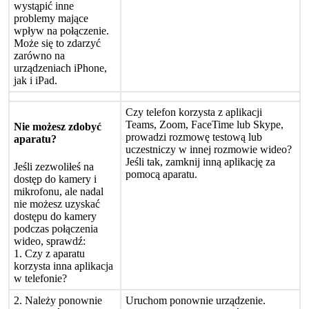
wyst
ą
pi
ć
inne
problemy
maj
ą
ce
wp
ł
yw
na
po
ł
ą
czenie
.
Mo
ż
e
si
ę
to
zdarzy
ć
zar
ó
wno
na
urz
ą
dzeniach
iPhone
,
jak
i
iPad
.
Czy
telefon
korzysta
z
aplikacji
Teams
,
Zoom
,
FaceTime
lub
Skype
,
Nie
mo
ż
esz
zdoby
ć
prowadzi
rozmow
ę
testow
ą
lub
aparatu
?
uczestniczy
w
innej
rozmowie
wideo
?
Je
ś
li
tak
,
zamknij
inn
ą
aplikacj
ę
za
Je
ś
li
zezwoli
ł
e
ś
na
pomoc
ą
aparatu
.
dost
ę
p
do
kamery
i
mikrofonu
,
ale
nadal
nie
mo
ż
esz
uzyska
ć
dost
ę
pu
do
kamery
podczas
po
ł
ą
czenia
wideo
,
sprawd
ź
:
1
.
Czy
z
aparatu
korzysta
inna
aplikacja
w
telefonie
?
2
.
Nale
ż
y
ponownie
Uruchom
ponownie
urz
ą
dzenie
.