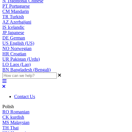
N
Traditional Chinese
PT
Portuguese
CM
Mandarin
TR
Turkish
AZ
Azerbaijani
IS
Icelandic
JP
Japanese
DE
German
US
English (US)
NO
Norwegian
HR
Croatian
UR
Pakistan (Urdu)
LO
Laos (Lao)
BN
Bangladesh (Bengali)
Contact Us
Polish
RO
Romanian
CK
kurdish
MS
Malaysian
TH
Thai