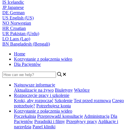
IS
Icelandic
JP
Japanese
DE
German
US
English (US)
NO
Norwegian
HR
Croatian
UR
Pakistan (Urdu)
LO
Laos (Lao)
BN
Bangladesh (Bengali)
Home
Korzystanie z połączenia wideo
Dla Pacjentów
Najnowsze informacje
Aktualizacje na żywo
Biuletyny
Wkrótce
Rozpoczęcie pracy i szkolenie
Kroki, aby rozpocząć
Szkolenie
Test przed rozmową
Czego
potrzebuję?
Potrzebujesz konta
Korzystanie z połączenia wideo
Poczekalnia
Przeprowadź konsultację
Administracja
Dla
Pacjentów
Poradniki i filmy
Przepływy pracy
Aplikacje i
narzędzia
Panel kliniki