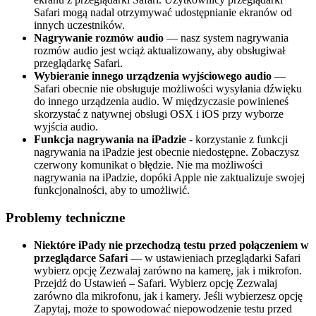
Safari
mog
ą
nadal
otrzymywa
ć
udost
ę
pnianie
ekran
ó
w
od
innych
uczestnik
ó
w
.
Nagrywanie
rozm
ó
w
audio
—
nasz
system
nagrywania
rozm
ó
w
audio
jest
wci
ą
ż
aktualizowany
,
aby
obs
ł
ugiwa
ł
przegl
ą
dark
ę
Safari
.
Wybieranie
innego
urz
ą
dzenia
wyj
ś
ciowego
audio
—
Safari
obecnie
nie
obs
ł
uguje
mo
ż
liwo
ś
ci
wysy
ł
ania
d
ź
wi
ę
ku
do
innego
urz
ą
dzenia
audio
.
W
mi
ę
dzyczasie
powiniene
ś
skorzysta
ć
z
natywnej
obs
ł
ugi
OSX
i
iOS
przy
wyborze
wyj
ś
cia
audio
.
Funkcja
nagrywania
na
iPadzie
-
korzystanie
z
funkcji
nagrywania
na
iPadzie
jest
obecnie
niedost
ę
pne
.
Zobaczysz
czerwony
komunikat
o
b
ł
ę
dzie
.
Nie
ma
mo
ż
liwo
ś
ci
nagrywania
na
iPadzie
,
dop
ó
ki
Apple
nie
zaktualizuje
swojej
funkcjonalno
ś
ci
,
aby
to
umo
ż
liwi
ć
.
Problemy
techniczne
Niekt
ó
re
iPady
nie
przechodz
ą
testu
przed
po
ł
ą
czeniem
w
przegl
ą
darce
Safari
—
w
ustawieniach
przegl
ą
darki
Safari
wybierz
opcj
ę
Zezwalaj
zar
ó
wno
na
kamer
ę
,
jak
i
mikrofon
.
Przejd
ź
do
Ustawie
ń
–
Safari
.
Wybierz
opcj
ę
Zezwalaj
zar
ó
wno
dla
mikrofonu
,
jak
i
kamery
.
Je
ś
li
wybierzesz
opcj
ę
Zapytaj
,
mo
ż
e
to
spowodowa
ć
niepowodzenie
testu
przed