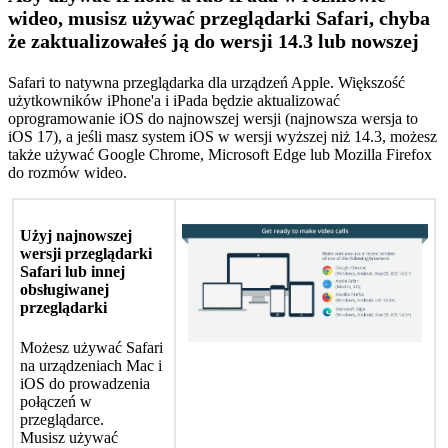
wideo
,
musisz
u
ż
ywa
ć
przegl
ą
darki
Safari
,
chyba
ż
e
zaktualizowa
ł
e
ś
j
ą
do
wersji
14
.
3
lub
nowszej
Safari
to
natywna
przegl
ą
darka
dla
urz
ą
dze
ń
Apple
.
Wi
ę
kszo
ś
ć
u
ż
ytkownik
ó
w
iPhone
'
a
i
iPada
b
ę
dzie
aktualizowa
ć
oprogramowanie
iOS
do
najnowszej
wersji
(
najnowsza
wersja
to
iOS
17
)
,
a
je
ś
li
masz
system
iOS
w
wersji
wy
ż
szej
ni
ż
14
.
3
,
mo
ż
esz
tak
ż
e
u
ż
ywa
ć
Google
Chrome
,
Microsoft
Edge
lub
Mozilla
Firefox
do
rozm
ó
w
wideo
.
U
ż
yj
najnowszej
wersji
przegl
ą
darki
Safari
lub
innej
obs
ł
ugiwanej
przegl
ą
darki
Mo
ż
esz
u
ż
ywa
ć
Safari
na
urz
ą
dzeniach
Mac
i
iOS
do
prowadzenia
po
ł
ą
cze
ń
w
przegl
ą
darce
.
Musisz
u
ż
ywa
ć