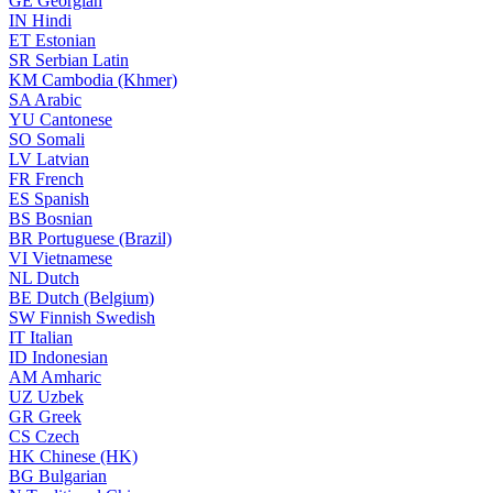
GE
Georgian
IN
Hindi
ET
Estonian
SR
Serbian Latin
KM
Cambodia (Khmer)
SA
Arabic
YU
Cantonese
SO
Somali
LV
Latvian
FR
French
ES
Spanish
BS
Bosnian
BR
Portuguese (Brazil)
VI
Vietnamese
NL
Dutch
BE
Dutch (Belgium)
SW
Finnish Swedish
IT
Italian
ID
Indonesian
AM
Amharic
UZ
Uzbek
GR
Greek
CS
Czech
HK
Chinese (HK)
BG
Bulgarian