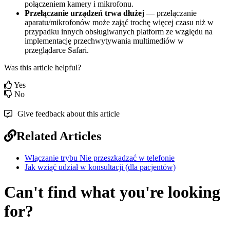
po
ł
ą
czeniem
kamery
i
mikrofonu
.
Prze
ł
ą
czanie
urz
ą
dze
ń
trwa
d
ł
u
ż
ej
—
prze
ł
ą
czanie
aparatu
/
mikrofon
ó
w
mo
ż
e
zaj
ą
ć
troch
ę
wi
ę
cej
czasu
ni
ż
w
przypadku
innych
obs
ł
ugiwanych
platform
ze
wzgl
ę
du
na
implementacj
ę
przechwytywania
multimedi
ó
w
w
przegl
ą
darce
Safari
.
Was this article helpful?
Yes
No
Give feedback about this article
Related Articles
Włączanie trybu Nie przeszkadzać w telefonie
Jak wziąć udział w konsultacji (dla pacjentów)
Can't find what you're looking
for?