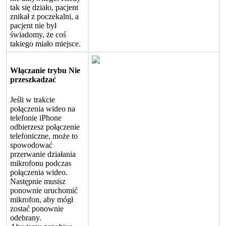
tak
si
ę
dzia
ł
o
,
pacjent
znika
ł
z
poczekalni
,
a
pacjent
nie
by
ł
ś
wiadomy
,
ż
e
co
ś
takiego
mia
ł
o
miejsce
.
W
ł
ą
czanie
trybu
Nie
przeszkadza
ć
Je
ś
li
w
trakcie
po
ł
ą
czenia
wideo
na
telefonie
iPhone
odbierzesz
po
ł
ą
czenie
telefoniczne
,
mo
ż
e
to
spowodowa
ć
przerwanie
dzia
ł
ania
mikrofonu
podczas
po
ł
ą
czenia
wideo
.
Nast
ę
pnie
musisz
ponownie
uruchomi
ć
mikrofon
,
aby
m
ó
g
ł
zosta
ć
ponownie
odebrany
.