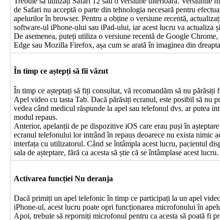
Trebuie
s
ă
utiliza
ț
i
Safari
12
sau
o
versiune
ulterioar
ă
.
Versiunile
m
de
Safari
nu
accept
ă
o
parte
din
tehnologia
necesar
ă
pentru
efectua
apelurilor
î
n
browser
.
Pentru
a
ob
ț
ine
o
versiune
recent
ă
,
actualiza
ț
software
-
ul
iPhone
-
ului
sau
iPad
-
ului
,
iar
acest
lucru
va
actualiza
ș
De
asemenea
,
pute
ț
i
utiliza
o
versiune
recent
ă
de
Google
Chrome
,
Edge
sau
Mozilla
Firefox
,
a
ș
a
cum
se
arat
ă
î
n
imaginea
din
dreapt
Î
n
timp
ce
a
ș
tep
ț
i
s
ă
fii
v
ă
zut
Î
n
timp
ce
a
ș
tepta
ț
i
s
ă
fi
ț
i
consultat
,
v
ă
recomand
ă
m
s
ă
nu
p
ă
r
ă
si
ț
i
Apel
video
cu
tasta
Tab
.
Dac
ă
p
ă
r
ă
si
ț
i
ecranul
,
este
posibil
s
ă
nu
p
vedea
c
â
nd
medicul
r
ă
spunde
la
apel
sau
telefonul
dvs
.
ar
putea
in
modul
repaus
.
Anterior
,
apelan
ț
ii
de
pe
dispozitive
iOS
care
erau
pu
ș
i
î
n
a
ș
teptare
ecranul
telefonului
lor
intr
â
nd
î
n
repaus
deoarece
nu
exista
nimic
a
interfa
ț
a
cu
utilizatorul
.
C
â
nd
se
î
nt
â
mpla
acest
lucru
,
pacientul
dis
sala
de
a
ș
teptare
,
f
ă
r
ă
ca
acesta
s
ă
ș
tie
c
ă
se
î
nt
â
mplase
acest
lucru
.
Activarea
func
ț
iei
Nu
deranja
Dac
ă
primi
ț
i
un
apel
telefonic
î
n
timp
ce
participa
ț
i
la
un
apel
vide
iPhone
-
ul
,
acest
lucru
poate
opri
func
ț
ionarea
microfonului
î
n
apel
Apoi
,
trebuie
s
ă
reporni
ț
i
microfonul
pentru
ca
acesta
s
ă
poat
ă
fi
pr