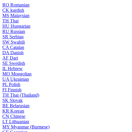
RO
Romanian
CK
kurdish
MS
Malaysian
TH
Thai
HU
Hungarian
RU
Russian
SR
Serbian
SW
Swahili
CA
Catalan
DA
Danish
AF
Dari
SE
Swedish
IL
Hebrew
MO
Mongolian
UA
Ukrainian
PL
Polish
FI
Finnish
TH
Thai (Thailand)
SK
Slovak
BE
Belarusian
KR
Korean
CN
Chinese
LT
Lithuanian
MY
Myanmar (Burmese)