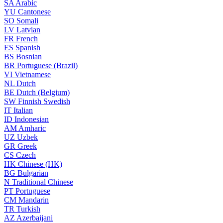
SA
Arabic
YU
Cantonese
SO
Somali
LV
Latvian
FR
French
ES
Spanish
BS
Bosnian
BR
Portuguese (Brazil)
VI
Vietnamese
NL
Dutch
BE
Dutch (Belgium)
SW
Finnish Swedish
IT
Italian
ID
Indonesian
AM
Amharic
UZ
Uzbek
GR
Greek
CS
Czech
HK
Chinese (HK)
BG
Bulgarian
N
Traditional Chinese
PT
Portuguese
CM
Mandarin
TR
Turkish
AZ
Azerbaijani