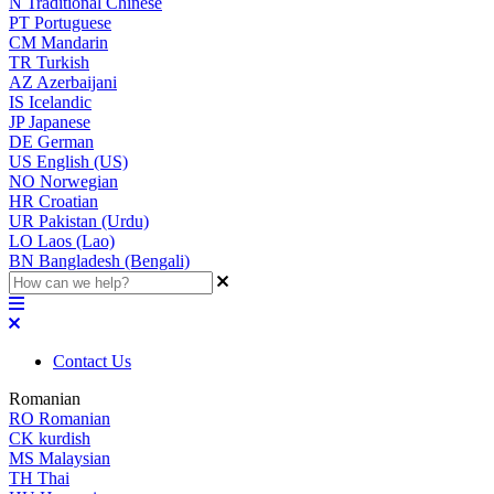
N
Traditional Chinese
PT
Portuguese
CM
Mandarin
TR
Turkish
AZ
Azerbaijani
IS
Icelandic
JP
Japanese
DE
German
US
English (US)
NO
Norwegian
HR
Croatian
UR
Pakistan (Urdu)
LO
Laos (Lao)
BN
Bangladesh (Bengali)
Contact Us
Romanian
RO
Romanian
CK
kurdish
MS
Malaysian
TH
Thai