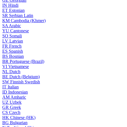
GE
Georgian
IN
Hindi
ET
Estonian
SR
Serbian Latin
KM
Cambodia (Khmer)
SA
Arabic
YU
Cantonese
SO
Somali
LV
Latvian
FR
French
ES
Spanish
BS
Bosnian
BR
Portuguese (Brazil)
VI
Vietnamese
NL
Dutch
BE
Dutch (Belgium)
SW
Finnish Swedish
IT
Italian
ID
Indonesian
AM
Amharic
UZ
Uzbek
GR
Greek
CS
Czech
HK
Chinese (HK)
BG
Bulgarian