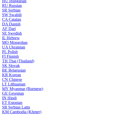
HU
Hungarian
RU
Russian
SR
Serbian
SW
Swahili
CA
Catalan
DA
Danish
AF
Dari
SE
Swedish
IL
Hebrew
MO
Mongolian
UA
Ukrainian
PL
Polish
FI
Finnish
TH
Thai (Thailand)
SK
Slovak
BE
Belarusian
KR
Korean
CN
Chinese
LT
Lithuanian
MY
Myanmar (Burmese)
GE
Georgian
IN
Hindi
ET
Estonian
SR
Serbian Latin
KM
Cambodia (Khmer)