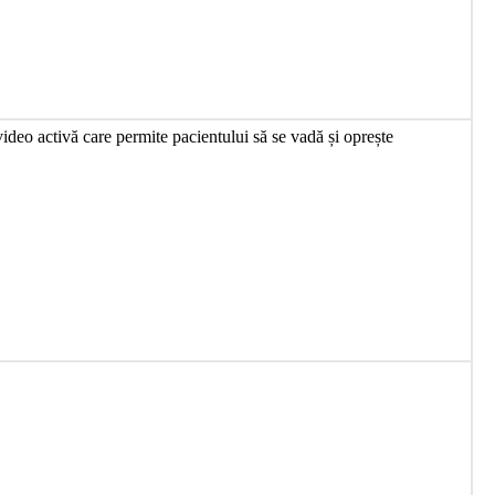
video
activ
ă
care
permite
pacientului
s
ă
se
vad
ă
ș
i
opre
ș
te