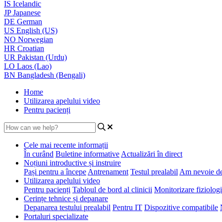
IS
Icelandic
JP
Japanese
DE
German
US
English (US)
NO
Norwegian
HR
Croatian
UR
Pakistan (Urdu)
LO
Laos (Lao)
BN
Bangladesh (Bengali)
Home
Utilizarea apelului video
Pentru pacienți
Cele mai recente informații
În curând
Buletine informative
Actualizări în direct
Noțiuni introductive și instruire
Pași pentru a începe
Antrenament
Testul prealabil
Am nevoie de
Utilizarea apelului video
Pentru pacienți
Tabloul de bord al clinicii
Monitorizare fiziologi
Cerințe tehnice și depanare
Depanarea testului prealabil
Pentru IT
Dispozitive compatibile
Portaluri specializate