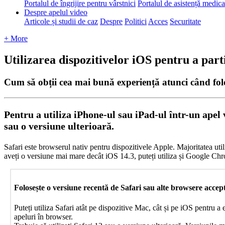
Portalul de îngrijire pentru vârstnici
Portalul de asistență medic
Despre apelul video
Articole și studii de caz
Despre
Politici
Acces
Securitate
+ More
Utilizarea dispozitivelor iOS pentru a part
Cum să obții cea mai bună experiență atunci când folo
Pentru
a
utiliza
iPhone
-
ul
sau
iPad
-
ul
î
ntr
-
un
apel
sau
o
versiune
ulterioar
ă
.
Safari
este
browserul
nativ
pentru
dispozitivele
Apple
.
Majoritatea
uti
ave
ț
i
o
versiune
mai
mare
dec
â
t
iOS
14
.
3
,
pute
ț
i
utiliza
ș
i
Google
Chr
Folose
ș
te
o
versiune
recent
ă
de
Safari
sau
alte
browsere
accep
Pute
ț
i
utiliza
Safari
at
â
t
pe
dispozitive
Mac
,
c
â
t
ș
i
pe
iOS
pentru
a
apeluri
î
n
browser
.