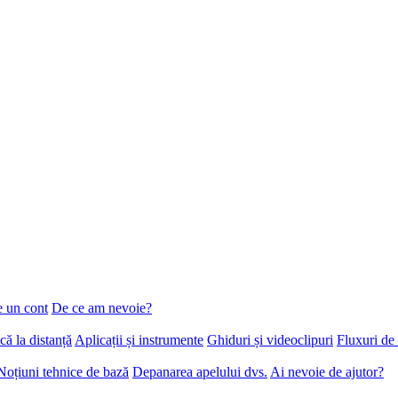
 un cont
De ce am nevoie?
că la distanță
Aplicații și instrumente
Ghiduri și videoclipuri
Fluxuri de
Noțiuni tehnice de bază
Depanarea apelului dvs.
Ai nevoie de ajutor?