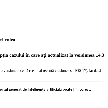
el video
ep
ț
ia
cazului
î
n
care
a
ț
i
actualizat
la
versiunea
14
.
3
o
versiune
recent
ă
(
cea
mai
recent
ă
versiune
este
iOS
17
)
,
iar
dac
ă