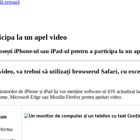
ală primară
icipa la un apel video
sești iPhone-ul sau iPad-ul pentru a participa la un ap
video
,
va
trebui
s
ă
utiliza
ț
i
browserul
Safari
,
cu
exc
lizatorilor
de
iPhone
ș
i
iPad
î
ș
i
vor
men
ț
ine
software
-
ul
iOS
actualizat
la
ome
,
Microsoft
Edge
sau
Mozilla
Firefox
pentru
apeluri
video
.
tate
efectua