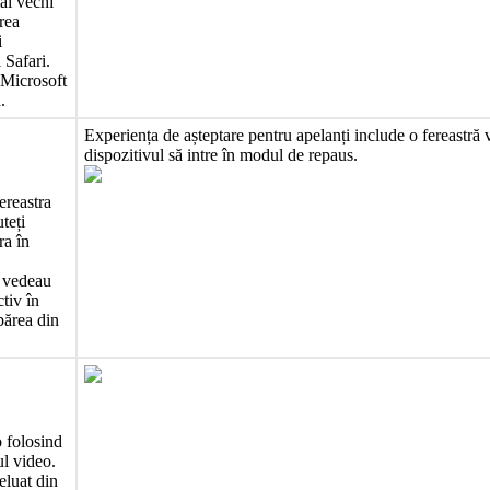
ai
vechi
rea
i
i
Safari
.
Microsoft
a
.
Experien
ț
a
de
a
ș
teptare
pentru
apelan
ț
i
include
o
fereastr
ă
dispozitivul
s
ă
intre
î
n
modul
de
repaus
.
fereastra
ute
ț
i
tra
î
n
vedeau
ctiv
î
n
p
ă
rea
din
o
folosind
ul
video
.
eluat
din