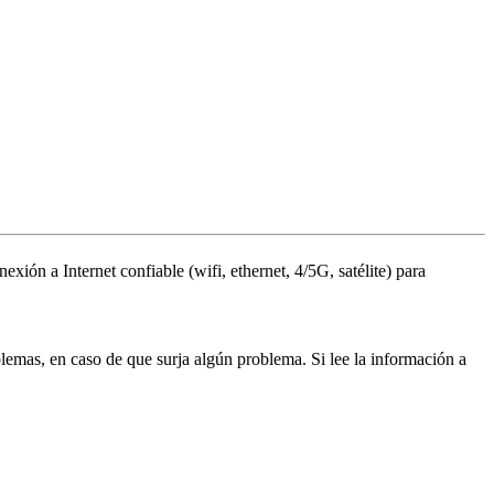
nexi
ó
n
a
Internet
confiable
(
wifi
,
ethernet
,
4
/
5G
,
sat
é
lite
)
para
blemas
,
en
caso
de
que
surja
alg
ú
n
problema
.
Si
lee
la
informaci
ó
n
a