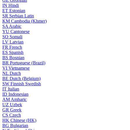
GE
Georgian
IN
Hindi
ET
Estonian
SR
Serbian Latin
KM
Cambodia (Khmer)
SA
Arabic
YU
Cantonese
SO
Somali
LV
Latvian
FR
French
ES
Spanish
BS
Bosnian
BR
Portuguese (Brazil)
VI
Vietnamese
NL
Dutch
BE
Dutch (Belgium)
SW
Finnish Swedish
IT
Italian
ID
Indonesian
AM
Amharic
UZ
Uzbek
GR
Greek
CS
Czech
HK
Chinese (HK)
BG
Bulgarian