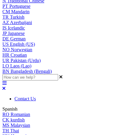
N
Traditional Chinese
PT
Portuguese
CM
Mandarin
TR
Turkish
AZ
Azerbaijani
IS
Icelandic
JP
Japanese
DE
German
US
English (US)
NO
Norwegian
HR
Croatian
UR
Pakistan (Urdu)
LO
Laos (Lao)
BN
Bangladesh (Bengali)
Contact Us
Spanish
RO
Romanian
CK
kurdish
MS
Malaysian
TH
Thai