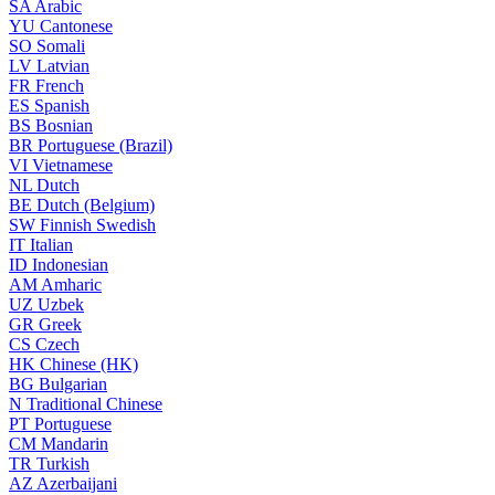
SA
Arabic
YU
Cantonese
SO
Somali
LV
Latvian
FR
French
ES
Spanish
BS
Bosnian
BR
Portuguese (Brazil)
VI
Vietnamese
NL
Dutch
BE
Dutch (Belgium)
SW
Finnish Swedish
IT
Italian
ID
Indonesian
AM
Amharic
UZ
Uzbek
GR
Greek
CS
Czech
HK
Chinese (HK)
BG
Bulgarian
N
Traditional Chinese
PT
Portuguese
CM
Mandarin
TR
Turkish
AZ
Azerbaijani