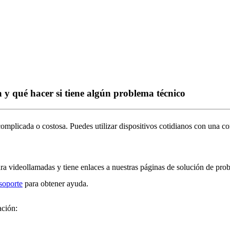
 y qué hacer si tiene algún problema técnico
complicada
o
costosa
.
Puedes
utilizar
dispositivos
cotidianos
con
una
co
ra
videollamadas
y
tiene
enlaces
a
nuestras
p
á
ginas
de
soluci
ó
n
de
pro
soporte
para
obtener
ayuda
.
aci
ó
n
: