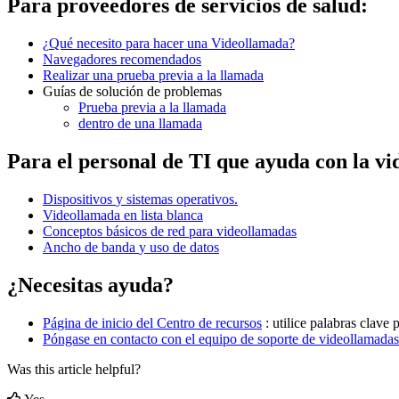
Para
proveedores
de
servicios
de
salud
:
¿
Qu
é
necesito
para
hacer
una
Videollamada
?
Navegadores
recomendados
Realizar
una
prueba
previa
a
la
llamada
Gu
í
as
de
soluci
ó
n
de
problemas
Prueba
previa
a
la
llamada
dentro
de
una
llamada
Para
el
personal
de
TI
que
ayuda
con
la
vi
Dispositivos
y
sistemas
operativos
.
Videollamada
en
lista
blanca
Conceptos
b
á
sicos
de
red
para
videollamadas
Ancho
de
banda
y
uso
de
datos
¿
Necesitas
ayuda
?
P
á
gina
de
inicio
del
Centro
de
recursos
:
utilice
palabras
clave
p
P
ó
ngase
en
contacto
con
el
equipo
de
soporte
de
videollamadas
Was this article helpful?