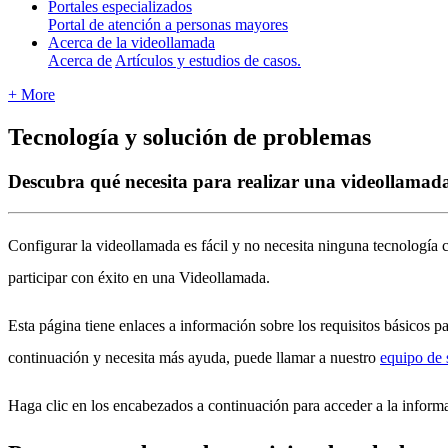
Portales especializados
Portal de atención a personas mayores
Acerca de la videollamada
Acerca de
Artículos y estudios de casos.
+ More
Tecnología y solución de problemas
Descubra qué necesita para realizar una videollamada
Configurar
la
videollamada
es
f
á
cil
y
no
necesita
ninguna
tecnolog
í
a
participar
con
é
xito
en
una
Videollamada
.
Esta
p
á
gina
tiene
enlaces
a
informaci
ó
n
sobre
los
requisitos
b
á
sicos
pa
continuaci
ó
n
y
necesita
m
á
s
ayuda
,
puede
llamar
a
nuestro
equipo
de
Haga
clic
en
los
encabezados
a
continuaci
ó
n
para
acceder
a
la
inform