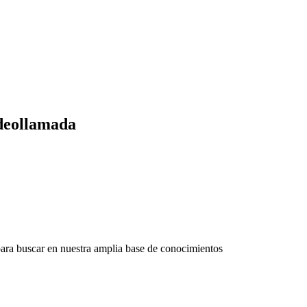
deollamada
ara
buscar
en
nuestra
amplia
base
de
conocimientos