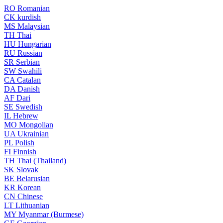
RO
Romanian
CK
kurdish
MS
Malaysian
TH
Thai
HU
Hungarian
RU
Russian
SR
Serbian
SW
Swahili
CA
Catalan
DA
Danish
AF
Dari
SE
Swedish
IL
Hebrew
MO
Mongolian
UA
Ukrainian
PL
Polish
FI
Finnish
TH
Thai (Thailand)
SK
Slovak
BE
Belarusian
KR
Korean
CN
Chinese
LT
Lithuanian
MY
Myanmar (Burmese)