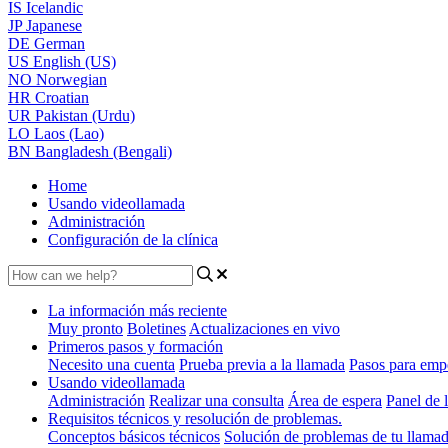
IS
Icelandic
JP
Japanese
DE
German
US
English (US)
NO
Norwegian
HR
Croatian
UR
Pakistan (Urdu)
LO
Laos (Lao)
BN
Bangladesh (Bengali)
Home
Usando videollamada
Administración
Configuración de la clínica
La información más reciente
Muy pronto
Boletines
Actualizaciones en vivo
Primeros pasos y formación
Necesito una cuenta
Prueba previa a la llamada
Pasos para emp
Usando videollamada
Administración
Realizar una consulta
Área de espera
Panel de l
Requisitos técnicos y resolución de problemas.
Conceptos básicos técnicos
Solución de problemas de tu llama