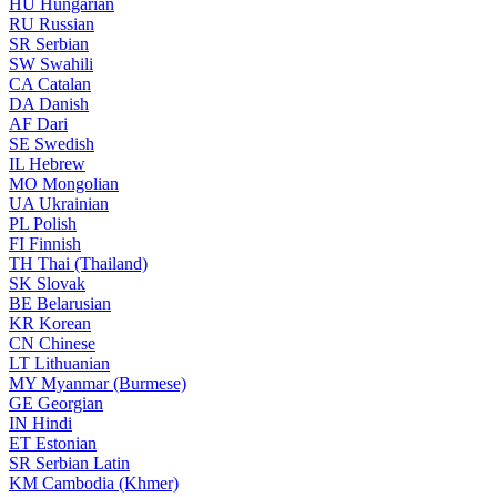
HU
Hungarian
RU
Russian
SR
Serbian
SW
Swahili
CA
Catalan
DA
Danish
AF
Dari
SE
Swedish
IL
Hebrew
MO
Mongolian
UA
Ukrainian
PL
Polish
FI
Finnish
TH
Thai (Thailand)
SK
Slovak
BE
Belarusian
KR
Korean
CN
Chinese
LT
Lithuanian
MY
Myanmar (Burmese)
GE
Georgian
IN
Hindi
ET
Estonian
SR
Serbian Latin
KM
Cambodia (Khmer)