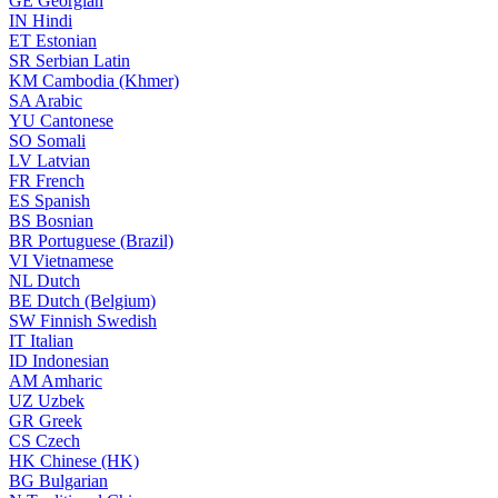
GE
Georgian
IN
Hindi
ET
Estonian
SR
Serbian Latin
KM
Cambodia (Khmer)
SA
Arabic
YU
Cantonese
SO
Somali
LV
Latvian
FR
French
ES
Spanish
BS
Bosnian
BR
Portuguese (Brazil)
VI
Vietnamese
NL
Dutch
BE
Dutch (Belgium)
SW
Finnish Swedish
IT
Italian
ID
Indonesian
AM
Amharic
UZ
Uzbek
GR
Greek
CS
Czech
HK
Chinese (HK)
BG
Bulgarian