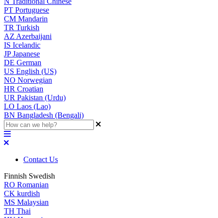
N
Traditional Chinese
PT
Portuguese
CM
Mandarin
TR
Turkish
AZ
Azerbaijani
IS
Icelandic
JP
Japanese
DE
German
US
English (US)
NO
Norwegian
HR
Croatian
UR
Pakistan (Urdu)
LO
Laos (Lao)
BN
Bangladesh (Bengali)
Contact Us
Finnish Swedish
RO
Romanian
CK
kurdish
MS
Malaysian
TH
Thai