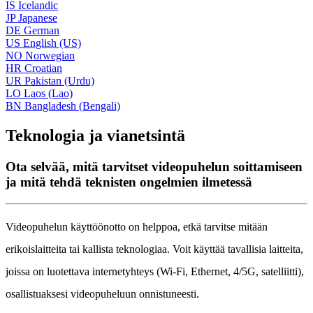
IS
Icelandic
JP
Japanese
DE
German
US
English (US)
NO
Norwegian
HR
Croatian
UR
Pakistan (Urdu)
LO
Laos (Lao)
BN
Bangladesh (Bengali)
Teknologia ja vianetsintä
Ota selvää, mitä tarvitset videopuhelun soittamiseen
ja mitä tehdä teknisten ongelmien ilmetessä
Videopuhelun
k
ä
ytt
ö
ö
notto
on
helppoa
,
etk
ä
tarvitse
mit
ä
ä
n
erikoislaitteita
tai
kallista
teknologiaa
.
Voit
k
ä
ytt
ä
ä
tavallisia
laitteita
,
joissa
on
luotettava
internetyhteys
(
Wi
-
Fi
,
Ethernet
,
4
/
5G
,
satelliitti
)
,
osallistuaksesi
videopuheluun
onnistuneesti
.