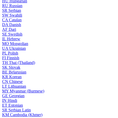
HU
Hungarian
RU
Russian
SR
Serbian
SW
Swahili
CA
Catalan
DA
Danish
AF
Dari
SE
Swedish
IL
Hebrew
MO
Mongolian
UA
Ukrainian
PL
Polish
FI
Finnish
TH
Thai (Thailand)
SK
Slovak
BE
Belarusian
KR
Korean
CN
Chinese
LT
Lithuanian
MY
Myanmar (Burmese)
GE
Georgian
IN
Hindi
ET
Estonian
SR
Serbian Latin
KM
Cambodia (Khmer)