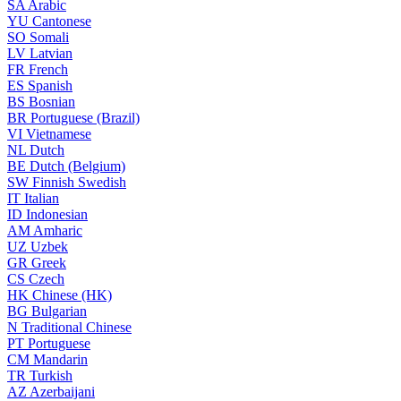
SA
Arabic
YU
Cantonese
SO
Somali
LV
Latvian
FR
French
ES
Spanish
BS
Bosnian
BR
Portuguese (Brazil)
VI
Vietnamese
NL
Dutch
BE
Dutch (Belgium)
SW
Finnish Swedish
IT
Italian
ID
Indonesian
AM
Amharic
UZ
Uzbek
GR
Greek
CS
Czech
HK
Chinese (HK)
BG
Bulgarian
N
Traditional Chinese
PT
Portuguese
CM
Mandarin
TR
Turkish
AZ
Azerbaijani