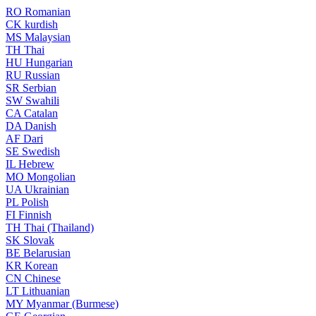
RO
Romanian
CK
kurdish
MS
Malaysian
TH
Thai
HU
Hungarian
RU
Russian
SR
Serbian
SW
Swahili
CA
Catalan
DA
Danish
AF
Dari
SE
Swedish
IL
Hebrew
MO
Mongolian
UA
Ukrainian
PL
Polish
FI
Finnish
TH
Thai (Thailand)
SK
Slovak
BE
Belarusian
KR
Korean
CN
Chinese
LT
Lithuanian
MY
Myanmar (Burmese)