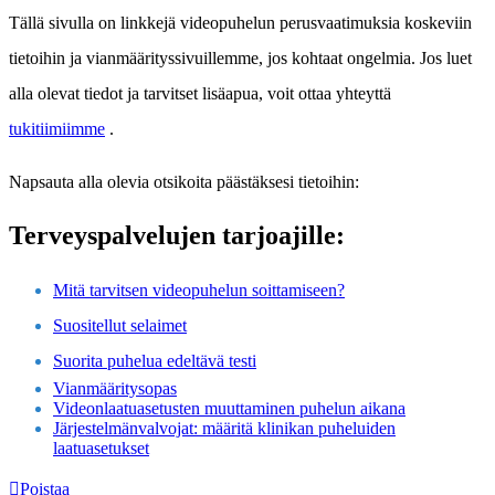
T
ä
ll
ä
sivulla
on
linkkej
ä
videopuhelun
perusvaatimuksia
koskeviin
tietoihin
ja
vianm
ä
ä
rityssivuillemme
,
jos
kohtaat
ongelmia
.
Jos
luet
alla
olevat
tiedot
ja
tarvitset
lis
ä
apua
,
voit
ottaa
yhteytt
ä
tukitiimiimme
.
Napsauta
alla
olevia
otsikoita
p
ä
ä
st
ä
ksesi
tietoihin
:
Terveyspalvelujen
tarjoajille
:
Mit
ä
tarvitsen
videopuhelun
soittamiseen
?
Suositellut
selaimet
Suorita
puhelua
edelt
ä
v
ä
testi
Vianm
ä
ä
ritysopas
Videonlaatuasetusten
muuttaminen
puhelun
aikana
J
ä
rjestelm
ä
nvalvojat
:
m
ä
ä
rit
ä
klinikan
puheluiden
laatuasetukset
Poistaa