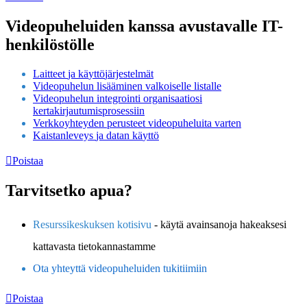
Videopuheluiden
kanssa
avustavalle
IT
-
henkil
ö
st
ö
lle
Laitteet
ja
k
ä
ytt
ö
j
ä
rjestelm
ä
t
Videopuhelun
lis
ä
ä
minen
valkoiselle
listalle
Videopuhelun
integrointi
organisaatiosi
kertakirjautumisprosessiin
Verkkoyhteyden
perusteet
videopuheluita
varten
Kaistanleveys
ja
datan
k
ä
ytt
ö
Poistaa
Tarvitsetko
apua
?
Resurssikeskuksen
kotisivu
-
k
ä
yt
ä
avainsanoja
hakeaksesi
kattavasta
tietokannastamme
Ota
yhteytt
ä
videopuheluiden
tukitiimiin
Poistaa