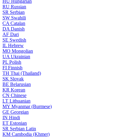
HU
Hungarian
RU
Russian
SR
Serbian
SW
Swahili
CA
Catalan
DA
Danish
AF
Dari
SE
Swedish
IL
Hebrew
MO
Mongolian
UA
Ukrainian
PL
Polish
FI
Finnish
TH
Thai (Thailand)
SK
Slovak
BE
Belarusian
KR
Korean
CN
Chinese
LT
Lithuanian
MY
Myanmar (Burmese)
GE
Georgian
IN
Hindi
ET
Estonian
SR
Serbian Latin
KM
Cambodia (Khmer)