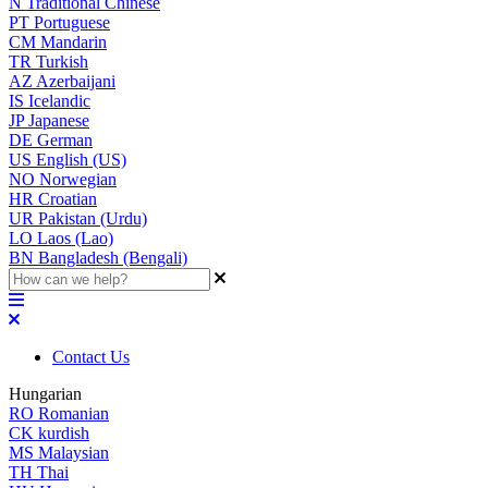
N
Traditional Chinese
PT
Portuguese
CM
Mandarin
TR
Turkish
AZ
Azerbaijani
IS
Icelandic
JP
Japanese
DE
German
US
English (US)
NO
Norwegian
HR
Croatian
UR
Pakistan (Urdu)
LO
Laos (Lao)
BN
Bangladesh (Bengali)
Contact Us
Hungarian
RO
Romanian
CK
kurdish
MS
Malaysian
TH
Thai