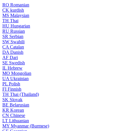
RO
Romanian
CK
kurdish
MS
Malaysian
TH
Thai
HU
Hungarian
RU
Russian
SR
Serbian
SW
Swahili
CA
Catalan
DA
Danish
AF
Dari
SE
Swedish
IL
Hebrew
MO
Mongolian
UA
Ukrainian
PL
Polish
FI
Finnish
TH
Thai (Thailand)
SK
Slovak
BE
Belarusian
KR
Korean
CN
Chinese
LT
Lithuanian
MY
Myanmar (Burmese)