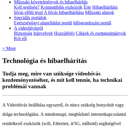
Műszaki követelmények és hibaelhárítás
Kell segítség?
Kompatibilis eszközök
Érte
Hibaelhárítási
hívás előtti teszt
A hívás hibaelhárítása
Műszaki alapok
Speciális portálok
Egészségügyi alapellátási portál
Idősgondozási portál
A videohívásról
Biztonság
Irányelvek
Hozzáférés
Cikkek és esettanulmányok
Ról ről
+ More
Technológia és hibaelhárítás
Tudja meg, mire van szüksége videohívás
kezdeményezéséhez, és mit kell tennie, ha technikai
problémái vannak
A
Videoh
í
v
á
s
be
á
ll
í
t
á
sa
egyszer
ű
,
é
s
nincs
sz
ü
ks
é
g
bonyolult
vagy
dr
á
ga
technol
ó
gi
á
ra
.
A
mindennapi
,
megb
í
zhat
ó
internetkapcsolattal
rendelkez
ő
eszk
ö
z
ö
k
(
wifi
,
Ethernet
,
4
/
5G
,
m
ű
hold
)
seg
í
ts
é
g
é
vel