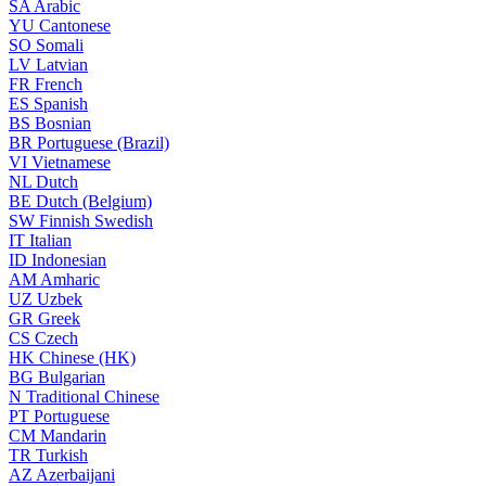
SA
Arabic
YU
Cantonese
SO
Somali
LV
Latvian
FR
French
ES
Spanish
BS
Bosnian
BR
Portuguese (Brazil)
VI
Vietnamese
NL
Dutch
BE
Dutch (Belgium)
SW
Finnish Swedish
IT
Italian
ID
Indonesian
AM
Amharic
UZ
Uzbek
GR
Greek
CS
Czech
HK
Chinese (HK)
BG
Bulgarian
N
Traditional Chinese
PT
Portuguese
CM
Mandarin
TR
Turkish
AZ
Azerbaijani