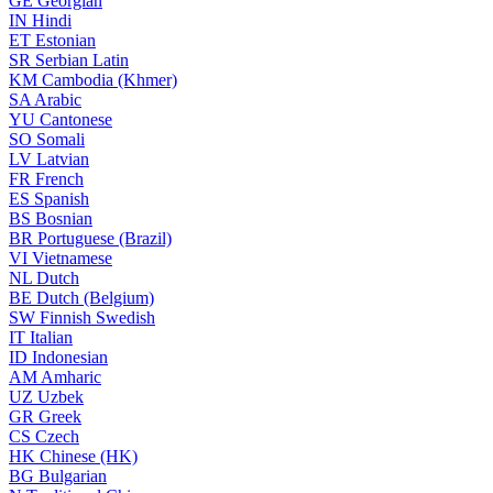
GE
Georgian
IN
Hindi
ET
Estonian
SR
Serbian Latin
KM
Cambodia (Khmer)
SA
Arabic
YU
Cantonese
SO
Somali
LV
Latvian
FR
French
ES
Spanish
BS
Bosnian
BR
Portuguese (Brazil)
VI
Vietnamese
NL
Dutch
BE
Dutch (Belgium)
SW
Finnish Swedish
IT
Italian
ID
Indonesian
AM
Amharic
UZ
Uzbek
GR
Greek
CS
Czech
HK
Chinese (HK)
BG
Bulgarian