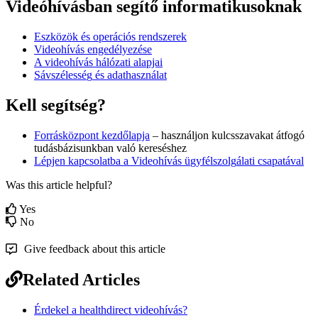
Vide
ó
h
í
v
á
sban
seg
í
t
ő
informatikusoknak
Eszk
ö
z
ö
k
é
s
oper
á
ci
ó
s
rendszerek
Videoh
í
v
á
s
enged
é
lyez
é
se
A
videoh
í
v
á
s
h
á
l
ó
zati
alapjai
S
á
vsz
é
less
é
g
é
s
adathaszn
á
lat
Kell
seg
í
ts
é
g
?
Forr
á
sk
ö
zpont
kezd
ő
lapja
–
haszn
á
ljon
kulcsszavakat
á
tfog
ó
tud
á
sb
á
zisunkban
val
ó
keres
é
shez
L
é
pjen
kapcsolatba
a
Videoh
í
v
á
s
ü
gyf
é
lszolg
á
lati
csapat
á
val
Was this article helpful?
Yes
No
Give feedback about this article
Related Articles
Érdekel a healthdirect videohívás?