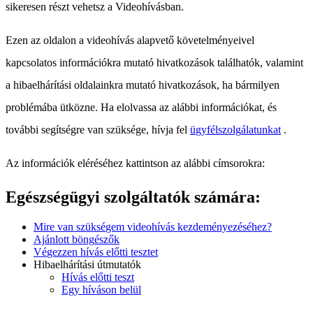
sikeresen
r
é
szt
vehetsz
a
Videoh
í
v
á
sban
.
Ezen
az
oldalon
a
videoh
í
v
á
s
alapvet
ő
k
ö
vetelm
é
nyeivel
kapcsolatos
inform
á
ci
ó
kra
mutat
ó
hivatkoz
á
sok
tal
á
lhat
ó
k
,
valamint
a
hibaelh
á
r
í
t
á
si
oldalainkra
mutat
ó
hivatkoz
á
sok
,
ha
b
á
rmilyen
probl
é
m
á
ba
ü
tk
ö
zne
.
Ha
elolvassa
az
al
á
bbi
inform
á
ci
ó
kat
,
é
s
tov
á
bbi
seg
í
ts
é
gre
van
sz
ü
ks
é
ge
,
h
í
vja
fel
ü
gyf
é
lszolg
á
latunkat
.
Az
inform
á
ci
ó
k
el
é
r
é
s
é
hez
kattintson
az
al
á
bbi
c
í
msorokra
:
Eg
é
szs
é
g
ü
gyi
szolg
á
ltat
ó
k
sz
á
m
á
ra
:
Mire
van
sz
ü
ks
é
gem
videoh
í
v
á
s
kezdem
é
nyez
é
s
é
hez
?
Aj
á
nlott
b
ö
ng
é
sz
ő
k
V
é
gezzen
h
í
v
á
s
el
ő
tti
tesztet
Hibaelh
á
r
í
t
á
si
ú
tmutat
ó
k
H
í
v
á
s
el
ő
tti
teszt
Egy
h
í
v
á
son
bel
ü
l