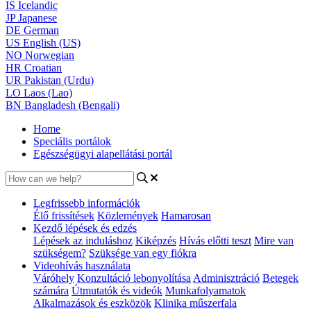
IS
Icelandic
JP
Japanese
DE
German
US
English (US)
NO
Norwegian
HR
Croatian
UR
Pakistan (Urdu)
LO
Laos (Lao)
BN
Bangladesh (Bengali)
Home
Speciális portálok
Egészségügyi alapellátási portál
Legfrissebb információk
Élő frissítések
Közlemények
Hamarosan
Kezdő lépések és edzés
Lépések az induláshoz
Kiképzés
Hívás előtti teszt
Mire van
szükségem?
Szüksége van egy fiókra
Videohívás használata
Váróhely
Konzultáció lebonyolítása
Adminisztráció
Betegek
számára
Útmutatók és videók
Munkafolyamatok
Alkalmazások és eszközök
Klinika műszerfala