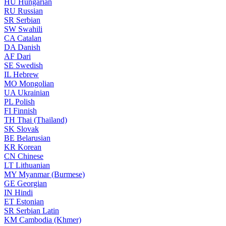
HU
Hungarian
RU
Russian
SR
Serbian
SW
Swahili
CA
Catalan
DA
Danish
AF
Dari
SE
Swedish
IL
Hebrew
MO
Mongolian
UA
Ukrainian
PL
Polish
FI
Finnish
TH
Thai (Thailand)
SK
Slovak
BE
Belarusian
KR
Korean
CN
Chinese
LT
Lithuanian
MY
Myanmar (Burmese)
GE
Georgian
IN
Hindi
ET
Estonian
SR
Serbian Latin
KM
Cambodia (Khmer)