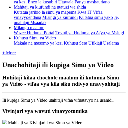
ya kazi
Eneo la kusubiri
Utawala
Fanya mashauriano
Mahitaji ya kiufundi na utatuzi wa shida
Kutatua jaribio la simu ya mapema
Kwa IT
Vifaa
vinavyoendana
Misingi ya kiufundi
Kutatua simu yako
Je,
unahitaji Msaada?
Milango maalum
Wazee Huduma Portal
Tovuti ya Huduma ya Afya ya Msingi
Kuhusu Simu ya Video
Makala na masomo ya kesi
Kuhusu
Sera
Ufikiaji
Usalama
+ More
Unachohitaji ili kupiga Simu ya Video
Huhitaji kifaa chochote maalum ili kutumia Simu
ya Video - vifaa vya kila siku ndivyo unavyohitaji
Ili
kupiga
Simu
ya
Video
utahitaji
vifaa
vifuatavyo
na
usanidi
.
Vivinjari
vya
wavuti
vinavyotumika
Mahitaji
ya
Kivinjari
kwa
Simu
ya
Video