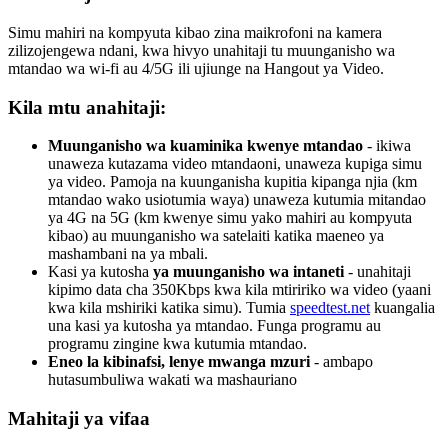
Simu
mahiri
na
kompyuta
kibao
zina
maikrofoni
na
kamera
zilizojengewa
ndani
,
kwa
hivyo
unahitaji
tu
muunganisho
wa
mtandao
wa
wi
-
fi
au
4
/
5G
ili
ujiunge
na
Hangout
ya
Video
.
Kila
mtu
anahitaji
:
Muunganisho
wa
kuaminika
kwenye
mtandao
-
ikiwa
unaweza
kutazama
video
mtandaoni
,
unaweza
kupiga
simu
ya
video
.
Pamoja
na
kuunganisha
kupitia
kipanga
njia
(
km
mtandao
wako
usiotumia
waya
)
unaweza
kutumia
mitandao
ya
4G
na
5G
(
km
kwenye
simu
yako
mahiri
au
kompyuta
kibao
)
au
muunganisho
wa
satelaiti
katika
maeneo
ya
mashambani
na
ya
mbali
.
Kasi
ya
kutosha
ya
muunganisho
wa
intaneti
-
unahitaji
kipimo
data
cha
350Kbps
kwa
kila
mtiririko
wa
video
(
yaani
kwa
kila
mshiriki
katika
simu
)
.
Tumia
speedtest
.
net
kuangalia
una
kasi
ya
kutosha
ya
mtandao
.
Funga
programu
au
programu
zingine
kwa
kutumia
mtandao
.
Eneo
la
kibinafsi
,
lenye
mwanga
mzuri
-
ambapo
hutasumbuliwa
wakati
wa
mashauriano
Mahitaji
ya
vifaa