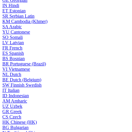
GE
Georgian
IN
Hindi
ET
Estonian
SR
Serbian Latin
KM
Cambodia (Khmer)
SA
Arabic
YU
Cantonese
SO
Somali
LV
Latvian
FR
French
ES
Spanish
BS
Bosnian
BR
Portuguese (Brazil)
VI
Vietnamese
NL
Dutch
BE
Dutch (Belgium)
SW
Finnish Swedish
IT
Italian
ID
Indonesian
AM
Amharic
UZ
Uzbek
GR
Greek
CS
Czech
HK
Chinese (HK)
BG
Bulgarian