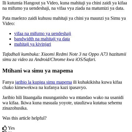
Ili
kutumia
Hangout
ya
Video
,
kuna
mahitaji
ya
chini
zaidi
ya
kifaa
na
mifumo
ya
uendeshaji
,
na
vifaa
vya
ziada
na
matumizi
ya
data
.
Pata
maelezo
zaidi
kuhusu
mahitaji
ya
chini
ya
maunzi
ya
Simu
ya
Video
:
vifaa
na
mifumo
ya
uendeshaji
bandwidth
na
mahitaji
ya
data
mahitaji
ya
kivinjari
Tafadhali
kumbuka
:
Xiaomi
Redmi
Note
3
na
Oppo
A73
hazitumii
simu
za
video
za
Android
/
Chrome
kwa
iOS
/
Safari
.
Mtihani
wa
simu
ya
mapema
Fanya
jaribio
la
kupiga
simu
mapema
ili
kuhakikisha
kuwa
kifaa
chako
kimewekwa
na
kufanya
kazi
ipasavyo
.
Jaribio
hili
litaangalia
muunganisho
wa
mtandao
wako
na
usanidi
wa
kifaa
.
Ikiwa
kuna
masuala
yoyote
,
utaulizwa
kutatua
sehemu
zinazohusika
.
Was this article helpful?
Yes