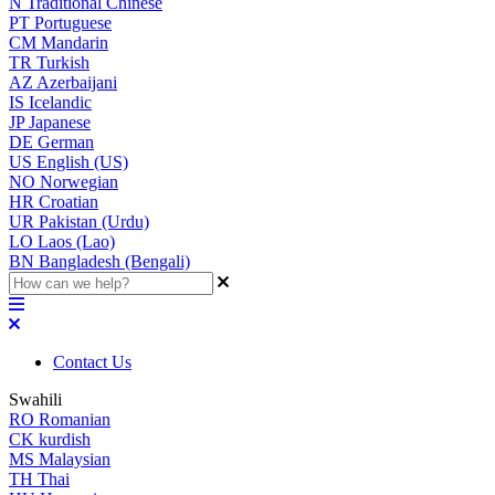
N
Traditional Chinese
PT
Portuguese
CM
Mandarin
TR
Turkish
AZ
Azerbaijani
IS
Icelandic
JP
Japanese
DE
German
US
English (US)
NO
Norwegian
HR
Croatian
UR
Pakistan (Urdu)
LO
Laos (Lao)
BN
Bangladesh (Bengali)
Contact Us
Swahili
RO
Romanian
CK
kurdish
MS
Malaysian
TH
Thai