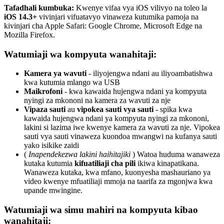
Tafadhali
kumbuka
:
Kwenye
vifaa
vya
iOS
vilivyo
na
toleo
la
iOS
14
.
3
+
vivinjari
vifuatavyo
vinaweza
kutumika
pamoja
na
kivinjari
cha
Apple
Safari
:
Google
Chrome
,
Microsoft
Edge
na
Mozilla
Firefox
.
Watumiaji
wa
kompyuta
wanahitaji
:
Kamera
ya
wavuti
-
iliyojengwa
ndani
au
iliyoambatishwa
kwa
kutumia
mlango
wa
USB
Maikrofoni
-
kwa
kawaida
hujengwa
ndani
ya
kompyuta
nyingi
za
mkononi
na
kamera
za
wavuti
za
nje
Vipaza
sauti
au
vipokea
sauti
vya
sauti
-
spika
kwa
kawaida
hujengwa
ndani
ya
kompyuta
nyingi
za
mkononi
,
lakini
si
lazima
iwe
kwenye
kamera
za
wavuti
za
nje
.
Vipokea
sauti
vya
sauti
vinaweza
kuondoa
mwangwi
na
kufanya
sauti
yako
isikike
zaidi
(
Inapendekezwa
lakini
haihitajiki
)
Watoa
huduma
wanaweza
kutaka
kutumia
kifuatiliaji
cha
pili
ikiwa
kinapatikana
.
Wanaweza
kutaka
,
kwa
mfano
,
kuonyesha
mashauriano
ya
video
kwenye
mfuatiliaji
mmoja
na
taarifa
za
mgonjwa
kwa
upande
mwingine
.
Watumiaji
wa
simu
mahiri
na
kompyuta
kibao
wanahitaji
: