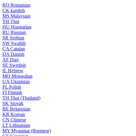
RO
Romanian
CK
kurdish
MS
Malaysian
TH
Thai
HU
Hungarian
RU
Russian
SR
Serbian
SW
Swahili
CA
Catalan
DA
Danish
AF
Dari
SE
Swedish
IL
Hebrew
MO
Mongolian
UA
Ukrainian
PL
Polish
FI
Finnish
TH
Thai (Thailand)
SK
Slovak
BE
Belarusian
KR
Korean
CN
Chinese
LT
Lithuanian
MY
Myanmar (Burmese)