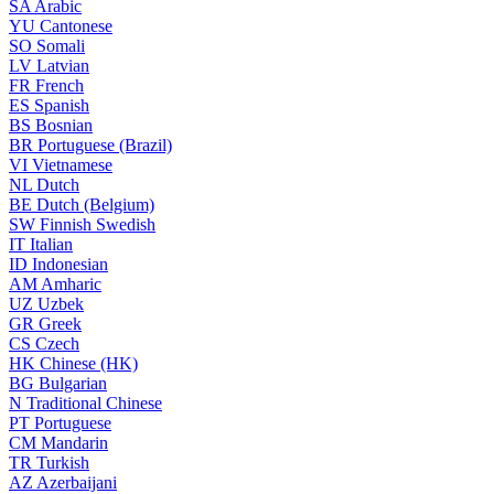
SA
Arabic
YU
Cantonese
SO
Somali
LV
Latvian
FR
French
ES
Spanish
BS
Bosnian
BR
Portuguese (Brazil)
VI
Vietnamese
NL
Dutch
BE
Dutch (Belgium)
SW
Finnish Swedish
IT
Italian
ID
Indonesian
AM
Amharic
UZ
Uzbek
GR
Greek
CS
Czech
HK
Chinese (HK)
BG
Bulgarian
N
Traditional Chinese
PT
Portuguese
CM
Mandarin
TR
Turkish
AZ
Azerbaijani