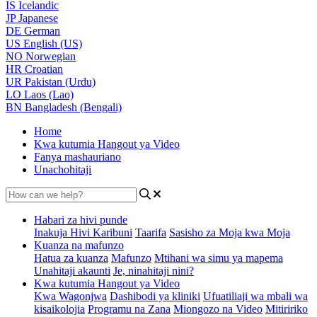
IS
Icelandic
JP
Japanese
DE
German
US
English (US)
NO
Norwegian
HR
Croatian
UR
Pakistan (Urdu)
LO
Laos (Lao)
BN
Bangladesh (Bengali)
Home
Kwa kutumia Hangout ya Video
Fanya mashauriano
Unachohitaji
Habari za hivi punde
Inakuja Hivi Karibuni
Taarifa
Sasisho za Moja kwa Moja
Kuanza na mafunzo
Hatua za kuanza
Mafunzo
Mtihani wa simu ya mapema
Unahitaji akaunti
Je, ninahitaji nini?
Kwa kutumia Hangout ya Video
Kwa Wagonjwa
Dashibodi ya kliniki
Ufuatiliaji wa mbali wa
kisaikolojia
Programu na Zana
Miongozo na Video
Mitiririko