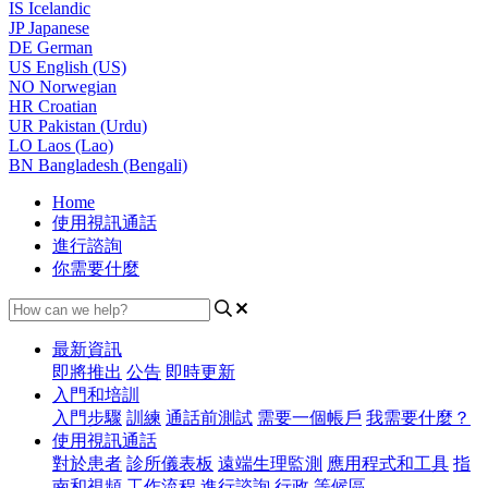
IS
Icelandic
JP
Japanese
DE
German
US
English (US)
NO
Norwegian
HR
Croatian
UR
Pakistan (Urdu)
LO
Laos (Lao)
BN
Bangladesh (Bengali)
Home
使用視訊通話
進行諮詢
你需要什麼
最新資訊
即將推出
公告
即時更新
入門和培訓
入門步驟
訓練
通話前測試
需要一個帳戶
我需要什麼？
使用視訊通話
對於患者
診所儀表板
遠端生理監測
應用程式和工具
指
南和視頻
工作流程
進行諮詢
行政
等候區