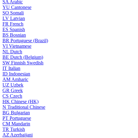
SA
Arabic
YU
Cantonese
SO
Somali
LV
Latvian
FR
French
ES
Spanish
BS
Bosnian
BR
Portuguese (Brazil)
VI
Vietnamese
NL
Dutch
BE
Dutch (Belgium)
SW
Finnish Swedish
IT
Italian
ID
Indonesian
AM
Amharic
UZ
Uzbek
GR
Greek
CS
Czech
HK
Chinese (HK)
N
Traditional Chinese
BG
Bulgarian
PT
Portuguese
CM
Mandarin
TR
Turkish
AZ
Azerbaijani