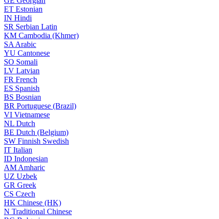
GE
Georgian
ET
Estonian
IN
Hindi
SR
Serbian Latin
KM
Cambodia (Khmer)
SA
Arabic
YU
Cantonese
SO
Somali
LV
Latvian
FR
French
ES
Spanish
BS
Bosnian
BR
Portuguese (Brazil)
VI
Vietnamese
NL
Dutch
BE
Dutch (Belgium)
SW
Finnish Swedish
IT
Italian
ID
Indonesian
AM
Amharic
UZ
Uzbek
GR
Greek
CS
Czech
HK
Chinese (HK)
N
Traditional Chinese