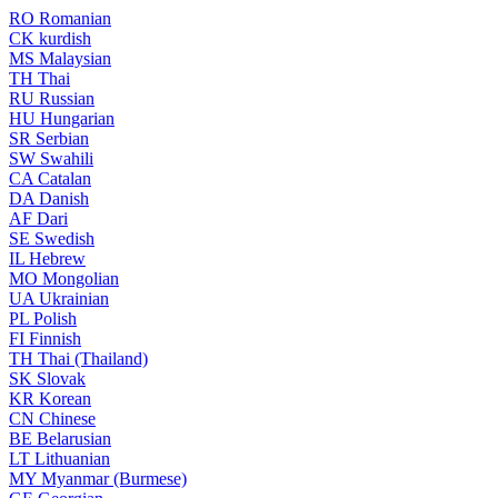
RO
Romanian
CK
kurdish
MS
Malaysian
TH
Thai
RU
Russian
HU
Hungarian
SR
Serbian
SW
Swahili
CA
Catalan
DA
Danish
AF
Dari
SE
Swedish
IL
Hebrew
MO
Mongolian
UA
Ukrainian
PL
Polish
FI
Finnish
TH
Thai (Thailand)
SK
Slovak
KR
Korean
CN
Chinese
BE
Belarusian
LT
Lithuanian
MY
Myanmar (Burmese)