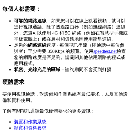
每
個
人
都
需
要
：
可
靠
的
網
路
連
線
－
如
果
您
可
以
在
線
上
觀
看
視
頻
，
就
可
以
進
行
視
訊
通
話
。
除
了
透
過
路
由
器
（
例
如
無
線
網
路
）
連
線
外
，
您
還
可
以
使
用
4G
和
5G
網
路
（
例
如
在
智
慧
型
手
機
或
平
板
電
腦
上
）
或
在
農
村
和
偏
遠
地
區
使
用
衛
星
連
線
。
足
夠
的
網
路
連
線
速
度
-
每
個
視
訊
串
流
（
即
通
話
中
每
位
參
與
者
）
至
少
需
要
350Kbps
的
頻
寬
。
使
用
speedtest
.
net
檢
查
您
的
網
路
速
度
是
否
足
夠
。
請
關
閉
其
他
佔
用
網
路
的
程
式
或
應
用
程
式
。
私
密
、
光
線
充
足
的
區
域
－
諮
詢
期
間
不
會
受
到
打
擾
硬
體
需
求
要
使
用
視
訊
通
話
，
對
設
備
和
作
業
系
統
有
最
低
要
求
，
以
及
其
他
設
備
和
資
料
使
用
。
了
解
有
關
視
訊
通
話
最
低
硬
體
要
求
的
更
多
資
訊
：
裝
置
和
作
業
系
統
頻
寬
和
資
料
要
求