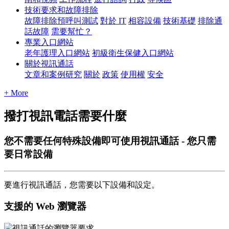
技術要求和故障排除
故障排除預呼叫測試
對於 IT
相容設備
技術基礎
排除通
話故障
需要幫忙？
專業入口網站
老年護理入口網站
初級衛生保健入口網站
關於視訊通話
文章和案例研究
關於
政策
使用權
安全
+ More
撥打視訊電話需要什麼
您不需要任何特殊設備即可使用視訊通話 - 您只需
要日常設備
要
進
行
視
訊
通
話
，
您
需
要
以
下
設
備
和
設
定
。
支
援
的
Web
瀏
覽
器
視
訊
通
話
的
瀏
覽
器
要
求