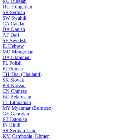
RU
Russian
HU
Hungarian
SR
Serbian
SW
Swahili
CA
Catalan
DA
Danish
AF
Dari
SE
Swedish
IL
Hebrew
MO
Mongolian
UA
Ukrainian
PL
Polish
FI
Finnish
TH
Thai (Thailand)
SK
Slovak
KR
Korean
CN
Chinese
BE
Belarusian
LT
Lithuanian
MY
Myanmar (Burmese)
GE
Georgian
ET
Estonian
IN
Hindi
SR
Serbian Latin
KM
Cambodia (Khmer)