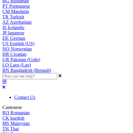
BG
Bulgarian
PT
Portuguese
CM
Mandarin
TR
Turkish
AZ
Azerbaijani
IS
Icelandic
JP
Japanese
DE
German
US
English (US)
NO
Norwegian
HR
Croatian
UR
Pakistan (Urdu)
LO
Laos (Lao)
BN
Bangladesh (Bengali)
Contact Us
Cantonese
RO
Romanian
CK
kurdish
MS
Malaysian
TH
Thai