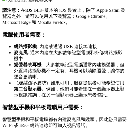
請
注
意
：
在
iOS
14
.
3
+
版
本
的
iOS
裝
置
上
，
除
了
Apple
Safari
瀏
覽
器
之
外
，
還
可
以
使
用
以
下
瀏
覽
器
：
Google
Chrome
、
Microsoft
Edge
和
Mozilla
Firefox
。
電
腦
使
用
者
需
要
：
網
路
攝
影
機
-
內
建
或
透
過
USB
連
接
埠
連
接
麥
克
風
-
通
常
內
建
在
大
多
數
筆
記
型
電
腦
和
外
部
網
路
攝
影
機
中
揚
聲
器
或
耳
機
－
大
多
數
筆
記
型
電
腦
通
常
內
建
揚
聲
器
，
但
外
置
網
路
攝
影
機
不
一
定
有
。
耳
機
可
以
消
除
迴
聲
，
讓
你
的
聲
音
更
清
晰
。
（
建
議
但
不
要
求
）
如
果
可
用
，
服
務
提
供
者
可
能
希
望
使
用
第
二
台
顯
示
器
。
例
如
，
他
們
可
能
希
望
在
一
個
顯
示
器
上
顯
示
視
訊
諮
詢
，
在
另
一
個
顯
示
器
上
顯
示
患
者
資
訊
。
智
慧
型
手
機
和
平
板
電
腦
用
戶
需
要
：
智
慧
型
手
機
和
平
板
電
腦
都
有
內
建
麥
克
風
和
鏡
頭
，
因
此
您
只
需
要
Wi
-
Fi
或
4
/
5G
網
路
連
線
即
可
加
入
視
訊
通
話
。