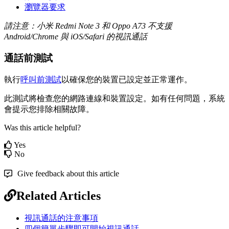
瀏
覽
器
要
求
請
注
意
：
小
米
Redmi
Note
3
和
Oppo
A73
不
支
援
Android
/
Chrome
與
iOS
/
Safari
的
視
訊
通
話
通
話
前
測
試
執
行
呼
叫
前
測
試
以
確
保
您
的
裝
置
已
設
定
並
正
常
運
作
。
此
測
試
將
檢
查
您
的
網
路
連
線
和
裝
置
設
定
。
如
有
任
何
問
題
，
系
統
會
提
示
您
排
除
相
關
故
障
。
Was this article helpful?
Yes
No
Give feedback about this article
Related Articles
視訊通話的注意事項
四個簡單步驟即可開始視訊通話