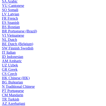
SA
Arabic
YU
Cantonese
SO
Somali
LV
Latvian
FR
French
ES
Spanish
BS
Bosnian
BR
Portuguese (Brazil)
VI
Vietnamese
NL
Dutch
BE
Dutch (Belgium)
SW
Finnish Swedish
IT
Italian
ID
Indonesian
AM
Amharic
UZ
Uzbek
GR
Greek
CS
Czech
HK
Chinese (HK)
BG
Bulgarian
N
Traditional Chinese
PT
Portuguese
CM
Mandarin
TR
Turkish
AZ
Azerbaijani