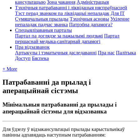
кансультацыю
Зона чакання
Адміністрацыя
Тэхнічныя патрабаванні і ліквідацыя няспраўнасцей
Тэст перад званком па ліквідацыі непаладак
Для ІТ
Сумяшчальныя прылады
Тэхнічныя асновы
Ухіленне
непаладак падчас званка
Патрэбна дапамога?
Спецыялізаваныя парталы
Партал па доглядзе за пажылымі людзьмі
Партал
першаснай медыка-санітарнай дапамогі
Пра відэазванок
Артыкулы і тэматычныя даследаванні
Пра нас
Палітыка
Доступ
Бяспека
+ More
Патрабаванні да прылад і
аперацыйнай сістэмы
Мінімальныя патрабаванні да прылады і
аперацыйнай сістэмы для відэазванка
Д
л
я
ў
д
з
е
л
у
ў
в
і
д
э
а
к
а
н
с
у
л
ь
т
а
ц
ы
і
п
р
ы
л
а
д
ы
к
а
р
ы
с
т
а
л
ь
н
і
к
а
ў
п
а
в
і
н
н
ы
а
д
п
а
в
я
д
а
ц
ь
н
а
с
т
у
п
н
ы
м
п
а
т
р
а
б
а
в
а
н
н
я
м
: