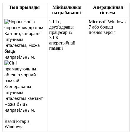
Т
ы
п
п
р
ы
л
а
д
ы
М
і
н
і
м
а
л
ь
н
ы
я
А
п
е
р
а
ц
ы
й
н
а
я
п
а
т
р
а
б
а
в
а
н
н
і
с
і
с
т
э
м
а
2
Г
Г
ц
Microsoft
Windows
д
в
у
х
'
я
д
р
а
в
ы
7
а
б
о
б
о
л
ь
ш
п
р
а
ц
э
с
а
р
i5
п
о
з
н
я
я
в
е
р
с
і
я
3
Г
Б
а
п
е
р
а
т
ы
ў
н
а
й
п
а
м
я
ц
і
К
а
м
п
'
ю
т
а
р
з
Windows