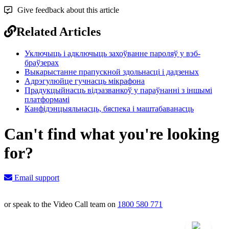
Give feedback about this article
Related Articles
Уключыць і адключыць захоўванне пароляў у вэб-
браўзерах
Выкарыстанне прапускной здольнасці і дадзеных
Адрэгулюйце гучнасць мікрафона
Прадукцыйнасць відэазванкоў у параўнанні з іншымі
платформамі
Канфідэнцыяльнасць, бяспека і маштабаванасць
Can't find what you're looking
for?
Email support
or speak to the Video Call team on
1800 580 771