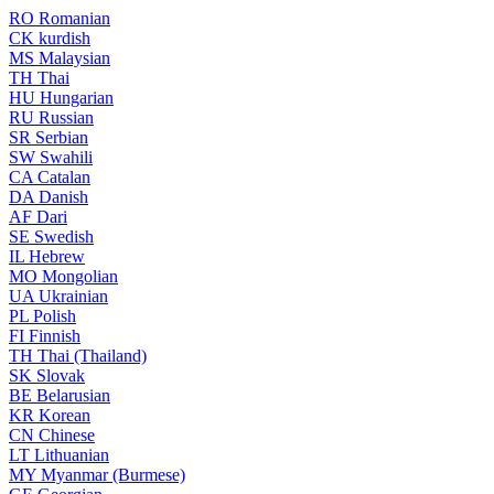
RO
Romanian
CK
kurdish
MS
Malaysian
TH
Thai
HU
Hungarian
RU
Russian
SR
Serbian
SW
Swahili
CA
Catalan
DA
Danish
AF
Dari
SE
Swedish
IL
Hebrew
MO
Mongolian
UA
Ukrainian
PL
Polish
FI
Finnish
TH
Thai (Thailand)
SK
Slovak
BE
Belarusian
KR
Korean
CN
Chinese
LT
Lithuanian
MY
Myanmar (Burmese)