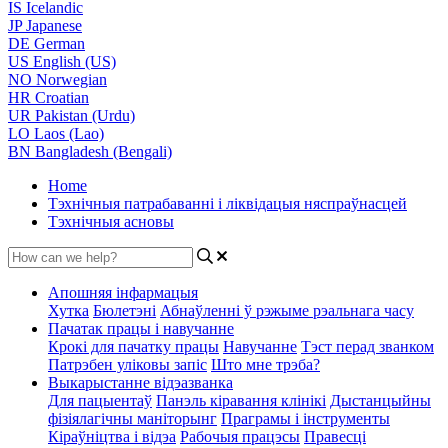
IS
Icelandic
JP
Japanese
DE
German
US
English (US)
NO
Norwegian
HR
Croatian
UR
Pakistan (Urdu)
LO
Laos (Lao)
BN
Bangladesh (Bengali)
Home
Тэхнічныя патрабаванні і ліквідацыя няспраўнасцей
Тэхнічныя асновы
Апошняя інфармацыя
Хутка
Бюлетэні
Абнаўленні ў рэжыме рэальнага часу
Пачатак працы і навучанне
Крокі для пачатку працы
Навучанне
Тэст перад званком
Патрэбен уліковы запіс
Што мне трэба?
Выкарыстанне відэазванка
Для пацыентаў
Панэль кіравання клінікі
Дыстанцыйны
фізіялагічны маніторынг
Праграмы і інструменты
Кіраўніцтва і відэа
Рабочыя працэсы
Правесці