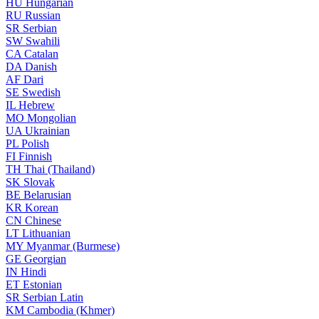
HU
Hungarian
RU
Russian
SR
Serbian
SW
Swahili
CA
Catalan
DA
Danish
AF
Dari
SE
Swedish
IL
Hebrew
MO
Mongolian
UA
Ukrainian
PL
Polish
FI
Finnish
TH
Thai (Thailand)
SK
Slovak
BE
Belarusian
KR
Korean
CN
Chinese
LT
Lithuanian
MY
Myanmar (Burmese)
GE
Georgian
IN
Hindi
ET
Estonian
SR
Serbian Latin
KM
Cambodia (Khmer)