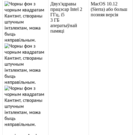
Д
в
у
х
'
я
д
р
а
в
ы
MacOS
10
.
12
п
р
а
ц
э
с
а
р
Intel
2
(
Sierra
)
а
б
о
б
о
л
ь
ш
Г
Г
ц
,
i5
п
о
з
н
я
я
в
е
р
с
і
я
3
Г
Б
а
п
е
р
а
т
ы
ў
н
а
й
п
а
м
я
ц
і