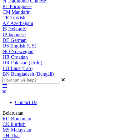
N
Traditional Chinese
PT
Portuguese
CM
Mandarin
TR
Turkish
AZ
Azerbaijani
IS
Icelandic
JP
Japanese
DE
German
US
English (US)
NO
Norwegian
HR
Croatian
UR
Pakistan (Urdu)
LO
Laos (Lao)
BN
Bangladesh (Bengali)
Contact Us
Belarusian
RO
Romanian
CK
kurdish
MS
Malaysian
TH
Thai