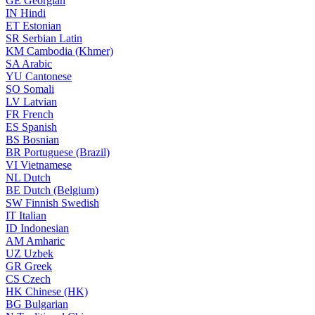
GE
Georgian
IN
Hindi
ET
Estonian
SR
Serbian Latin
KM
Cambodia (Khmer)
SA
Arabic
YU
Cantonese
SO
Somali
LV
Latvian
FR
French
ES
Spanish
BS
Bosnian
BR
Portuguese (Brazil)
VI
Vietnamese
NL
Dutch
BE
Dutch (Belgium)
SW
Finnish Swedish
IT
Italian
ID
Indonesian
AM
Amharic
UZ
Uzbek
GR
Greek
CS
Czech
HK
Chinese (HK)
BG
Bulgarian