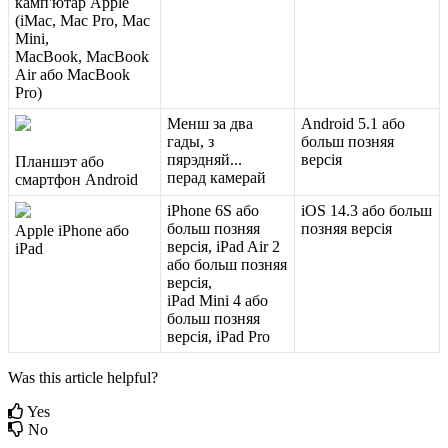
к
а
м
п
'
ю
т
а
р
Apple
(
iMac
,
Mac
Pro
,
Mac
Mini
,
MacBook
,
MacBook
Air
а
б
о
MacBook
Pro
)
М
е
н
ш
з
а
д
в
а
Android
5
.
1
а
б
о
г
а
д
ы
,
з
б
о
л
ь
ш
п
о
з
н
я
я
п
я
р
э
д
н
я
й
.
.
.
в
е
р
с
і
я
П
л
а
н
ш
э
т
а
б
о
п
е
р
а
д
к
а
м
е
р
а
й
с
м
а
р
т
ф
о
н
Android
iPhone
6S
а
б
о
iOS
14
.
3
а
б
о
б
о
л
ь
ш
б
о
л
ь
ш
п
о
з
н
я
я
п
о
з
н
я
я
в
е
р
с
і
я
Apple
iPhone
а
б
о
в
е
р
с
і
я
,
iPad
Air
2
iPad
а
б
о
б
о
л
ь
ш
п
о
з
н
я
я
в
е
р
с
і
я
,
iPad
Mini
4
а
б
о
б
о
л
ь
ш
п
о
з
н
я
я
в
е
р
с
і
я
,
iPad
Pro
Was this article helpful?
Yes
No