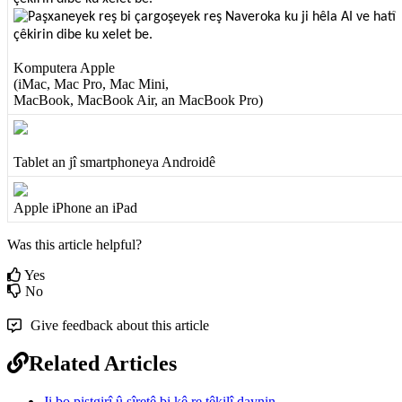
Komputera
Apple
(
iMac
,
Mac
Pro
,
Mac
Mini
,
MacBook
,
MacBook
Air
,
an
MacBook
Pro
)
Tablet
an
j
î
smartphoneya
Android
ê
Apple
iPhone
an
iPad
Was this article helpful?
Yes
No
Give feedback about this article
Related Articles
Ji bo piştgirî û şîretê bi kê re têkilî daynin