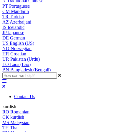
N
Traditional Chinese
PT
Portuguese
CM
Mandarin
TR
Turkish
AZ
Azerbaijani
IS
Icelandic
JP
Japanese
DE
German
US
English (US)
NO
Norwegian
HR
Croatian
UR
Pakistan (Urdu)
LO
Laos (Lao)
BN
Bangladesh (Bengali)
Contact Us
kurdish
RO
Romanian
CK
kurdish
MS
Malaysian
TH
Thai