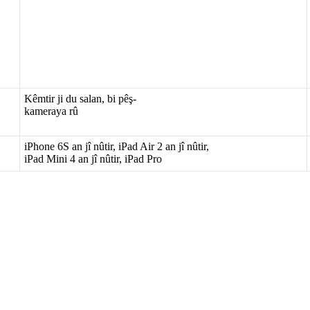
K
ê
mtir
ji
du
salan
,
bi
p
ê
ş
-
kameraya
r
û
iPhone
6S
an
j
î
n
û
tir
,
iPad
Air
2
an
j
î
n
û
tir
,
iPad
Mini
4
an
j
î
n
û
tir
,
iPad
Pro