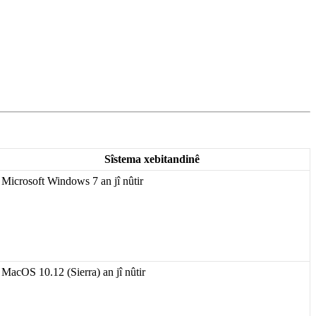
S
î
stema
xebitandin
ê
Microsoft
Windows
7
an
j
î
n
û
tir
MacOS
10
.
12
(
Sierra
)
an
j
î
n
û
tir