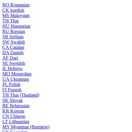
RO
Romanian
CK
kurdish
MS
Malaysian
TH
Thai
HU
Hungarian
RU
Russian
SR
Serbian
SW
Swahili
CA
Catalan
DA
Danish
AF
Dari
SE
Swedish
IL
Hebrew
MO
Mongolian
UA
Ukrainian
PL
Polish
FI
Finnish
TH
Thai (Thailand)
SK
Slovak
BE
Belarusian
KR
Korean
CN
Chinese
LT
Lithuanian
MY
Myanmar (Burmese)