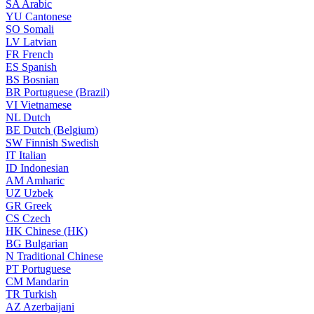
SA
Arabic
YU
Cantonese
SO
Somali
LV
Latvian
FR
French
ES
Spanish
BS
Bosnian
BR
Portuguese (Brazil)
VI
Vietnamese
NL
Dutch
BE
Dutch (Belgium)
SW
Finnish Swedish
IT
Italian
ID
Indonesian
AM
Amharic
UZ
Uzbek
GR
Greek
CS
Czech
HK
Chinese (HK)
BG
Bulgarian
N
Traditional Chinese
PT
Portuguese
CM
Mandarin
TR
Turkish
AZ
Azerbaijani