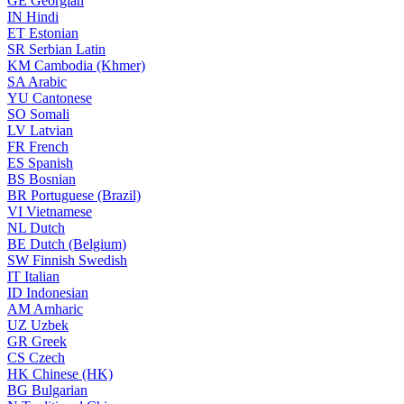
GE
Georgian
IN
Hindi
ET
Estonian
SR
Serbian Latin
KM
Cambodia (Khmer)
SA
Arabic
YU
Cantonese
SO
Somali
LV
Latvian
FR
French
ES
Spanish
BS
Bosnian
BR
Portuguese (Brazil)
VI
Vietnamese
NL
Dutch
BE
Dutch (Belgium)
SW
Finnish Swedish
IT
Italian
ID
Indonesian
AM
Amharic
UZ
Uzbek
GR
Greek
CS
Czech
HK
Chinese (HK)
BG
Bulgarian