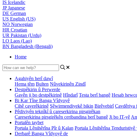
IS
Icelandic
JP
Japanese
DE
German
US
English (US)
NO
Norwegian
HR
Croatian
UR
Pakistan (Urdu)
LO
Laos (Lao)
BN
Bangladesh (Bengali)
Home
Agahiyên herî dawî
Hema têm
Bulten
Nûvekirinên Zindî
Destpêkirin û Perwerde
Gavên ji bo destpêkirinê
Hîndarî
Testa berî bangê
Hesab hewce
Bi Kar Tîne Banga Vîdyoyê
Cihê çaverêkirinê
Şêwirmendiyekê bikin
Birêvebirî
Çavdêriya f
Pêdiviyên teknîkî û çareserkirina pirsgirêkan
Çareserkirina pirsgirêkên ceribandina berî bangê
Ji bo IT-yê
Am
Portalên taybet
Portala Lênihêrîna Pîr û Kalan
Portala Lênihêrîna Tenduristiyê 
Derbarê Banga Vîdyoyê de