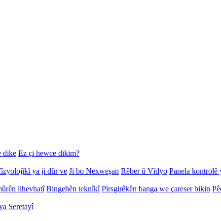
 dike
Ez çi hewce dikim?
îzyolojîkî ya ji dûr ve
Ji bo Nexweşan
Rêber û Vîdyo
Panela kontrolê 
ûrên lihevhatî
Bingehên teknîkî
Pirsgirêkên banga we çareser bikin
Pê
ya Seretayî