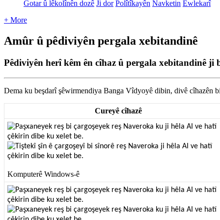
Gotar û lêkolînên dozê
Ji dor
Polîtîkayên
Navketin
Ewlekarî
+ More
Amûr û pêdiviyên pergala xebitandinê
Pêdiviyên herî kêm ên cîhaz û pergala xebitandinê j
Dema
ku
be
ş
dar
î
ş
ê
wirmendiya
Banga
V
î
dyoy
ê
dibin
,
div
ê
c
î
haz
ê
n
b
Curey
ê
c
î
haz
ê
Komputer
ê
Windows
-
ê