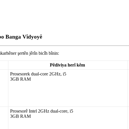
i bo Banga Vîdyoyê
ikarh
ê
ner
ş
ert
ê
n
j
ê
r
î
n
bic
î
h
b
î
nin
:
P
ê
diviya
her
î
k
ê
m
Prosesorek
dual
-
core
2GHz
,
i5
3GB
RAM
Prosesor
ê
Intel
2GHz
dual
-
core
,
i5
3GB
RAM