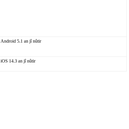
Android
5
.
1
an
j
î
n
û
tir
iOS
14
.
3
an
j
î
n
û
tir