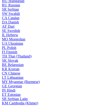
HU
Hungarian
RU
Russian
SR
Serbian
SW
Swahili
CA
Catalan
DA
Danish
AF
Dari
SE
Swedish
IL
Hebrew
MO
Mongolian
UA
Ukrainian
PL
Polish
FI
Finnish
TH
Thai (Thailand)
SK
Slovak
BE
Belarusian
KR
Korean
CN
Chinese
LT
Lithuanian
MY
Myanmar (Burmese)
GE
Georgian
IN
Hindi
ET
Estonian
SR
Serbian Latin
KM
Cambodia (Khmer)