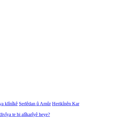
ya klînîkê
Serlêdan û Amûr
Herikînên Kar
divîya te bi alîkarîyê heye?