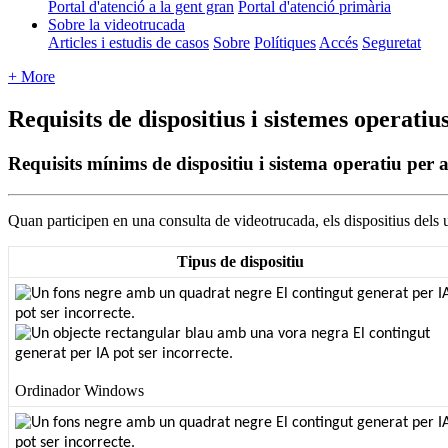
Portal d'atenció a la gent gran
Portal d'atenció primària
Sobre la videotrucada
Articles i estudis de casos
Sobre
Polítiques
Accés
Seguretat
+ More
Requisits de dispositius i sistemes operatiu
Requisits mínims de dispositiu i sistema operatiu per 
Quan
participen
en
una
consulta
de
videotrucada
,
els
dispositius
dels
Tipus
de
dispositiu
Ordinador
Windows