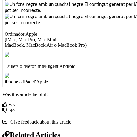
Ordinador
Apple
(
iMac
,
Mac
Pro
,
Mac
Mini
,
MacBook
,
MacBook
Air
o
MacBook
Pro
)
Tauleta
o
tel
è
fon
intel
·
ligent
Android
iPhone
o
iPad
d
'
Apple
Was this article helpful?
Yes
No
Give feedback about this article
Related Articles