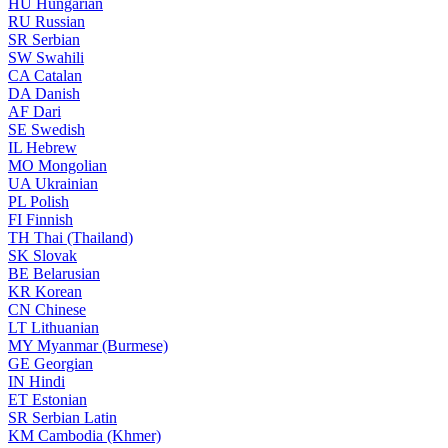
HU
Hungarian
RU
Russian
SR
Serbian
SW
Swahili
CA
Catalan
DA
Danish
AF
Dari
SE
Swedish
IL
Hebrew
MO
Mongolian
UA
Ukrainian
PL
Polish
FI
Finnish
TH
Thai (Thailand)
SK
Slovak
BE
Belarusian
KR
Korean
CN
Chinese
LT
Lithuanian
MY
Myanmar (Burmese)
GE
Georgian
IN
Hindi
ET
Estonian
SR
Serbian Latin
KM
Cambodia (Khmer)