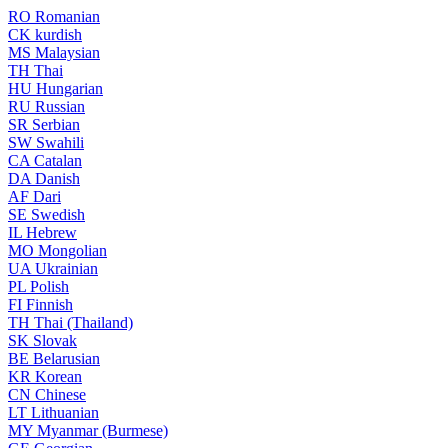
RO
Romanian
CK
kurdish
MS
Malaysian
TH
Thai
HU
Hungarian
RU
Russian
SR
Serbian
SW
Swahili
CA
Catalan
DA
Danish
AF
Dari
SE
Swedish
IL
Hebrew
MO
Mongolian
UA
Ukrainian
PL
Polish
FI
Finnish
TH
Thai (Thailand)
SK
Slovak
BE
Belarusian
KR
Korean
CN
Chinese
LT
Lithuanian
MY
Myanmar (Burmese)