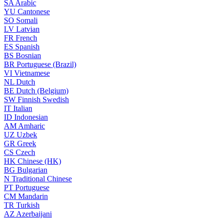
SA
Arabic
YU
Cantonese
SO
Somali
LV
Latvian
FR
French
ES
Spanish
BS
Bosnian
BR
Portuguese (Brazil)
VI
Vietnamese
NL
Dutch
BE
Dutch (Belgium)
SW
Finnish Swedish
IT
Italian
ID
Indonesian
AM
Amharic
UZ
Uzbek
GR
Greek
CS
Czech
HK
Chinese (HK)
BG
Bulgarian
N
Traditional Chinese
PT
Portuguese
CM
Mandarin
TR
Turkish
AZ
Azerbaijani