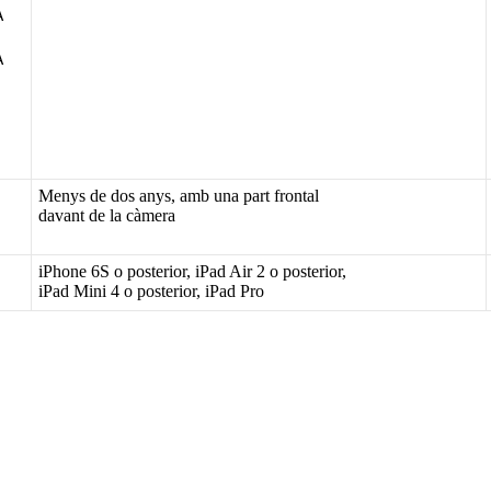
Menys
de
dos
anys
,
amb
una
part
frontal
davant
de
la
c
à
mera
iPhone
6S
o
posterior
,
iPad
Air
2
o
posterior
,
iPad
Mini
4
o
posterior
,
iPad
Pro