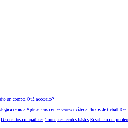
sito un compte
Què necessito?
iològica remota
Aplicacions i eines
Guies i vídeos
Fluxos de treball
Real
Dispositius compatibles
Conceptes tècnics bàsics
Resolució de problem