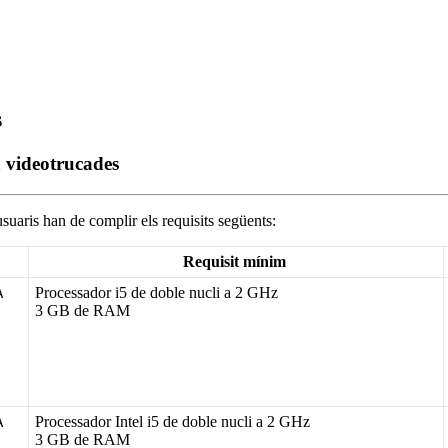
s
a videotrucades
usuaris
han
de
complir
els
requisits
seg
ü
ents
:
Requisit
m
í
nim
Processador
i5
de
doble
nucli
a
2
GHz
3
GB
de
RAM
Processador
Intel
i5
de
doble
nucli
a
2
GHz
3
GB
de
RAM