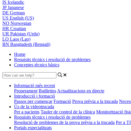
IS
Icelandic
JP
Japanese
DE
German
US
English (US)
NO
Norwegian
HR
Croatian
UR
Pakistan (Urdu)
LO
Laos (Lao)
BN
Bangladesh (Bengali)
Home
Requisits tècnics i resolució de problemes
Conceptes tècnics bàsics
Informació més recent
Properament
Butlletins
Actualitzacions en directe
Introducció i formació
Passos per començar
Formació
Prova prèvia a la trucada
Neces
Ús de la videotrucada
Per a pacients
Tauler de control de la clínica
Monitorització fis
Requisits tècnics i resolució de problemes
Resolució de problemes de la prova prèvia a la trucada
Per a TI
Portals especialitzats