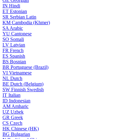
GE
Georgian
IN
Hindi
ET
Estonian
SR
Serbian Latin
KM
Cambodia (Khmer)
SA
Arabic
YU
Cantonese
SO
Somali
LV
Latvian
FR
French
ES
Spanish
BS
Bosnian
BR
Portuguese (Brazil)
VI
Vietnamese
NL
Dutch
BE
Dutch (Belgium)
SW
Finnish Swedish
IT
Italian
ID
Indonesian
AM
Amharic
UZ
Uzbek
GR
Greek
CS
Czech
HK
Chinese (HK)
BG
Bulgarian