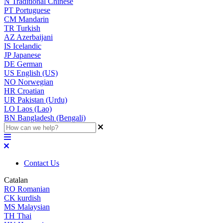
N
Traditional Chinese
PT
Portuguese
CM
Mandarin
TR
Turkish
AZ
Azerbaijani
IS
Icelandic
JP
Japanese
DE
German
US
English (US)
NO
Norwegian
HR
Croatian
UR
Pakistan (Urdu)
LO
Laos (Lao)
BN
Bangladesh (Bengali)
Contact Us
Catalan
RO
Romanian
CK
kurdish
MS
Malaysian
TH
Thai