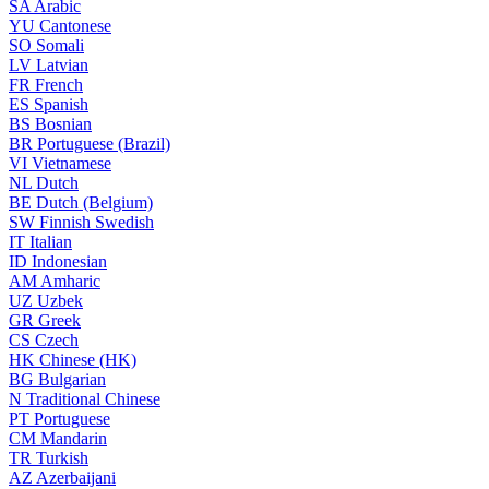
SA
Arabic
YU
Cantonese
SO
Somali
LV
Latvian
FR
French
ES
Spanish
BS
Bosnian
BR
Portuguese (Brazil)
VI
Vietnamese
NL
Dutch
BE
Dutch (Belgium)
SW
Finnish Swedish
IT
Italian
ID
Indonesian
AM
Amharic
UZ
Uzbek
GR
Greek
CS
Czech
HK
Chinese (HK)
BG
Bulgarian
N
Traditional Chinese
PT
Portuguese
CM
Mandarin
TR
Turkish
AZ
Azerbaijani