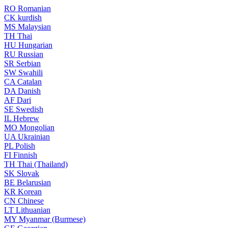
RO
Romanian
CK
kurdish
MS
Malaysian
TH
Thai
HU
Hungarian
RU
Russian
SR
Serbian
SW
Swahili
CA
Catalan
DA
Danish
AF
Dari
SE
Swedish
IL
Hebrew
MO
Mongolian
UA
Ukrainian
PL
Polish
FI
Finnish
TH
Thai (Thailand)
SK
Slovak
BE
Belarusian
KR
Korean
CN
Chinese
LT
Lithuanian
MY
Myanmar (Burmese)