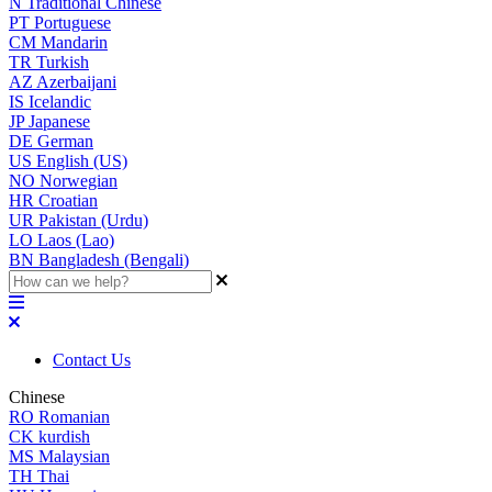
N
Traditional Chinese
PT
Portuguese
CM
Mandarin
TR
Turkish
AZ
Azerbaijani
IS
Icelandic
JP
Japanese
DE
German
US
English (US)
NO
Norwegian
HR
Croatian
UR
Pakistan (Urdu)
LO
Laos (Lao)
BN
Bangladesh (Bengali)
Contact Us
Chinese
RO
Romanian
CK
kurdish
MS
Malaysian
TH
Thai