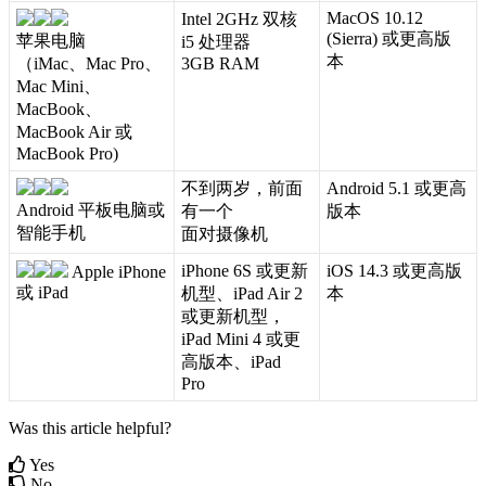
MacOS
10
.
12
Intel
2GHz
双
核
(
Sierra
)
或
更
高
版
苹
果
电
脑
i5
处
理
器
本
（
iMac
、
Mac
Pro
、
3GB
RAM
Mac
Mini
、
MacBook
、
MacBook
Air
或
MacBook
Pro
)
不
到
两
岁
，
前
面
Android
5
.
1
或
更
高
Android
平
板
电
脑
或
有
一
个
版
本
智
能
手
机
面
对
摄
像
机
iPhone
6S
或
更
新
iOS
14
.
3
或
更
高
版
Apple
iPhone
或
iPad
机
型
、
iPad
Air
2
本
或
更
新
机
型
，
iPad
Mini
4
或
更
高
版
本
、
iPad
Pro
Was this article helpful?
Yes
No