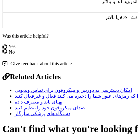
ا
ن
د
ر
و
ی
د
1
.
5
ی
ا
ب
ا
ل
ت
ر
3
.
14
iOS
ی
ا
ب
ا
ل
ت
ر
Was this article helpful?
Yes
No
Give feedback about this article
Related Articles
امکان دسترسی به دوربین و میکروفون برای تماس ویدیویی
که رمزهای عبور شما را ذخیره می کنند فعال و غیرفعال کنید
پهنای باند و مصرف داده
صدای میکروفون خود را تنظیم کنید
دستگاه های پزشکی سازگار
Can't find what you're looking 