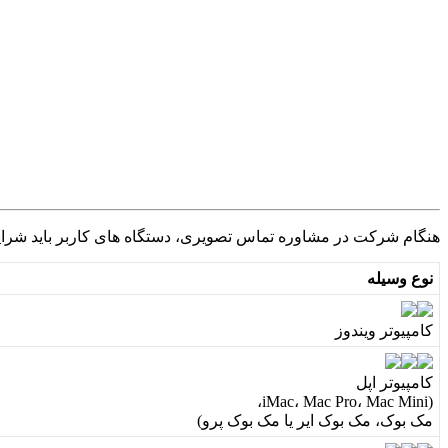
ه
ن
گ
ا
م
ش
ر
ک
ت
د
ر
م
ش
ا
و
ر
ه
ت
م
ا
س
ت
ص
و
ی
ر
ی
،
د
س
ت
گ
ا
ه
ه
ا
ی
ک
ا
ر
ب
ر
ب
ا
ی
د
ش
ر
ا
ی
ن
و
ع
و
س
ی
ل
ه
ک
ا
م
پ
ی
و
ت
ر
و
ی
ن
د
و
ز
ک
ا
م
پ
ی
و
ت
ر
ا
پ
ل
،
iMac
،
Mac
Pro
،
Mac
Mini
(
م
ک
ب
و
ک
،
م
ک
ب
و
ک
ا
ی
ر
ی
ا
م
ک
ب
و
ک
پ
ر
و
)