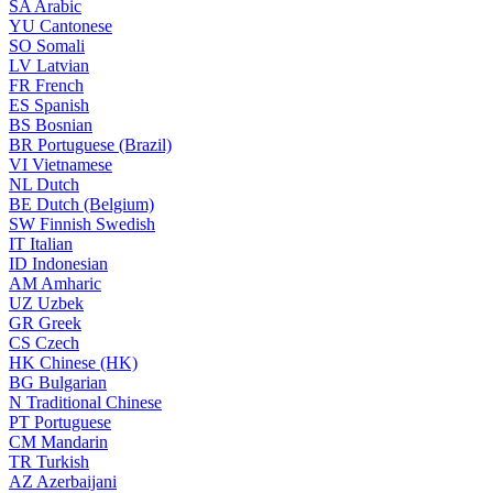
SA
Arabic
YU
Cantonese
SO
Somali
LV
Latvian
FR
French
ES
Spanish
BS
Bosnian
BR
Portuguese (Brazil)
VI
Vietnamese
NL
Dutch
BE
Dutch (Belgium)
SW
Finnish Swedish
IT
Italian
ID
Indonesian
AM
Amharic
UZ
Uzbek
GR
Greek
CS
Czech
HK
Chinese (HK)
BG
Bulgarian
N
Traditional Chinese
PT
Portuguese
CM
Mandarin
TR
Turkish
AZ
Azerbaijani