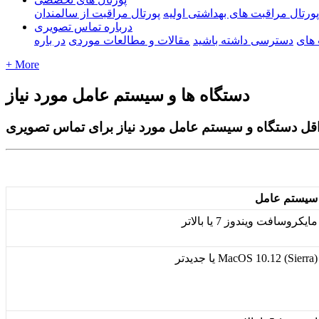
پورتال مراقبت های بهداشتی اولیه
پورتال مراقبت از سالمندان
درباره تماس تصویری
های
دسترسی داشته باشید
مقالات و مطالعات موردی
در باره
+ More
دستگاه ها و سیستم عامل مورد نیاز
قل دستگاه و سیستم عامل مورد نیاز برای تماس تصویری
س
ی
س
ت
م
ع
ا
م
ل
م
ا
ی
ک
ر
و
س
ا
ف
ت
و
ی
ن
د
و
ز
7
ی
ا
ب
ا
ل
ت
ر
)
Sierra
(
12
.
10
MacOS
ی
ا
ج
د
ی
د
ت
ر