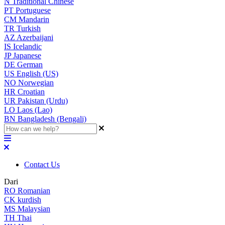
N
Traditional Chinese
PT
Portuguese
CM
Mandarin
TR
Turkish
AZ
Azerbaijani
IS
Icelandic
JP
Japanese
DE
German
US
English (US)
NO
Norwegian
HR
Croatian
UR
Pakistan (Urdu)
LO
Laos (Lao)
BN
Bangladesh (Bengali)
Contact Us
Dari
RO
Romanian
CK
kurdish
MS
Malaysian
TH
Thai