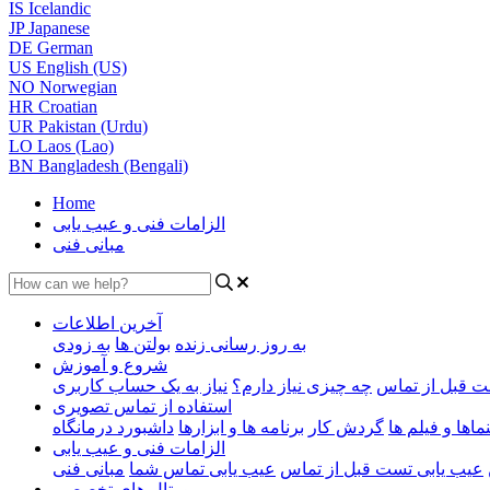
IS
Icelandic
JP
Japanese
DE
German
US
English (US)
NO
Norwegian
HR
Croatian
UR
Pakistan (Urdu)
LO
Laos (Lao)
BN
Bangladesh (Bengali)
Home
الزامات فنی و عیب یابی
مبانی فنی
آخرین اطلاعات
به روز رسانی زنده
بولتن ها
به زودی
شروع و آموزش
 قبل از تماس
چه چیزی نیاز دارم؟
نیاز به یک حساب کاربری
استفاده از تماس تصویری
ماها و فیلم ها
گردش کار
برنامه ها و ابزارها
داشبورد درمانگاه
الزامات فنی و عیب یابی
عیب یابی تست قبل از تماس
عیب یابی تماس شما
مبانی فنی
پورتال های تخصصی