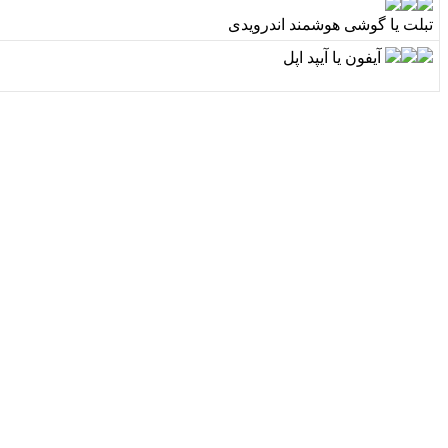
ت
ب
ل
ت
ی
ا
گ
و
ش
ی
ه
و
ش
م
ن
د
ا
ن
د
ر
و
ی
د
ی
آ
ی
ف
و
ن
ی
ا
آ
ی
پ
د
ا
پ
ل