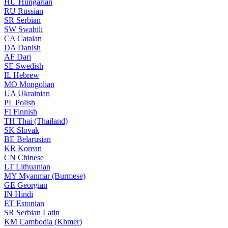
HU
Hungarian
RU
Russian
SR
Serbian
SW
Swahili
CA
Catalan
DA
Danish
AF
Dari
SE
Swedish
IL
Hebrew
MO
Mongolian
UA
Ukrainian
PL
Polish
FI
Finnish
TH
Thai (Thailand)
SK
Slovak
BE
Belarusian
KR
Korean
CN
Chinese
LT
Lithuanian
MY
Myanmar (Burmese)
GE
Georgian
IN
Hindi
ET
Estonian
SR
Serbian Latin
KM
Cambodia (Khmer)