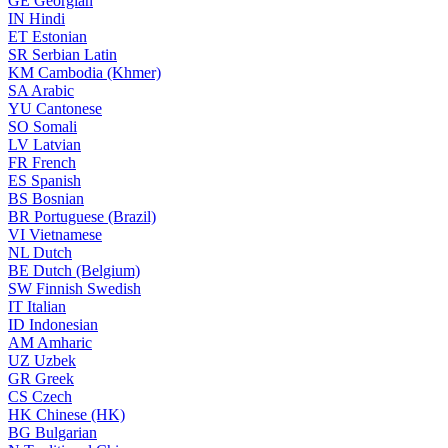
GE
Georgian
IN
Hindi
ET
Estonian
SR
Serbian Latin
KM
Cambodia (Khmer)
SA
Arabic
YU
Cantonese
SO
Somali
LV
Latvian
FR
French
ES
Spanish
BS
Bosnian
BR
Portuguese (Brazil)
VI
Vietnamese
NL
Dutch
BE
Dutch (Belgium)
SW
Finnish Swedish
IT
Italian
ID
Indonesian
AM
Amharic
UZ
Uzbek
GR
Greek
CS
Czech
HK
Chinese (HK)
BG
Bulgarian