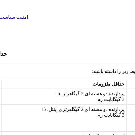
امنیت
سیاست 
حدا
ط
ز
ی
ر
ر
ا
د
ا
ش
ت
ه
ب
ا
ش
ن
د
:
ح
د
ا
ق
ل
م
ل
ز
و
م
ا
ت
پ
ر
د
ا
ز
ن
د
ه
د
و
ه
س
ت
ه
ا
ی
2
گ
ی
گ
ا
ه
ر
ت
ز
،
i5
3
گ
ی
گ
ا
ب
ا
ی
ت
ر
م
پ
ر
د
ا
ز
ن
د
ه
د
و
ه
س
ت
ه
ا
ی
2
گ
ی
گ
ا
ه
ر
ت
ز
ی
ا
ی
ن
ت
ل
،
i5
3
گ
ی
گ
ا
ب
ا
ی
ت
ر
م