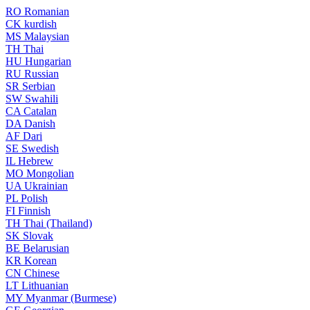
RO
Romanian
CK
kurdish
MS
Malaysian
TH
Thai
HU
Hungarian
RU
Russian
SR
Serbian
SW
Swahili
CA
Catalan
DA
Danish
AF
Dari
SE
Swedish
IL
Hebrew
MO
Mongolian
UA
Ukrainian
PL
Polish
FI
Finnish
TH
Thai (Thailand)
SK
Slovak
BE
Belarusian
KR
Korean
CN
Chinese
LT
Lithuanian
MY
Myanmar (Burmese)