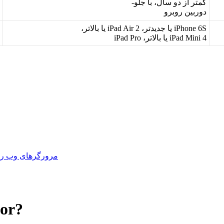
ک
م
ت
ر
ا
ز
د
و
س
ا
ل
،
ب
ا
ج
ل
و
-
د
و
ر
ب
ی
ن
ر
و
ب
ر
و
6S
iPhone
ی
ا
ج
د
ی
د
ت
ر
،
2
Air
iPad
ی
ا
ب
ا
ل
ت
ر
،
4
Mini
iPad
ی
ا
ب
ا
ل
ت
ر
،
Pro
iPad
مرورگرهای وب را 
for?