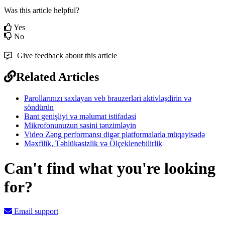
Was this article helpful?
Yes
No
Give feedback about this article
Related Articles
Parollarınızı saxlayan veb brauzerləri aktivləşdirin və
söndürün
Bant genişliyi və məlumat istifadəsi
Mikrofonunuzun səsini tənzimləyin
Video Zəng performansı digər platformalarla müqayisədə
Məxfilik, Təhlükəsizlik və Ölçeklenebilirlik
Can't find what you're looking
for?
Email support