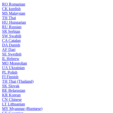
RO
Romanian
CK
kurdish
MS
Malaysian
TH
Thai
HU
Hungarian
RU
Russian
SR
Serbian
SW
Swahili
CA
Catalan
DA
Danish
AF
Dari
SE
Swedish
IL
Hebrew
MO
Mongolian
UA
Ukrainian
PL
Polish
FI
Finnish
TH
Thai (Thailand)
SK
Slovak
BE
Belarusian
KR
Korean
CN
Chinese
LT
Lithuanian
MY
Myanmar (Burmese)