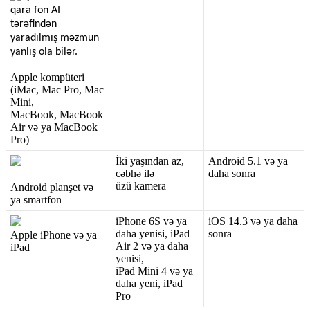
Apple
komp
ü
teri
(
iMac
,
Mac
Pro
,
Mac
Mini
,
MacBook
,
MacBook
Air
v
ə
ya
MacBook
Pro
)
İ
ki
ya
ş
ı
ndan
az
,
Android
5
.
1
v
ə
ya
c
ə
bh
ə
il
ə
daha
sonra
ü
z
ü
kamera
Android
plan
ş
et
v
ə
ya
smartfon
iPhone
6S
v
ə
ya
iOS
14
.
3
v
ə
ya
daha
daha
yenisi
,
iPad
sonra
Apple
iPhone
v
ə
ya
Air
2
v
ə
ya
daha
iPad
yenisi
,
iPad
Mini
4
v
ə
ya
daha
yeni
,
iPad
Pro