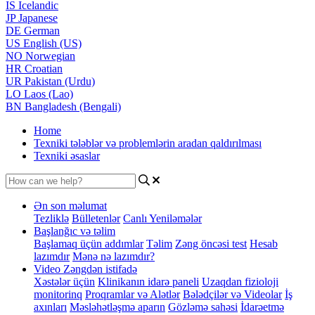
IS
Icelandic
JP
Japanese
DE
German
US
English (US)
NO
Norwegian
HR
Croatian
UR
Pakistan (Urdu)
LO
Laos (Lao)
BN
Bangladesh (Bengali)
Home
Texniki tələblər və problemlərin aradan qaldırılması
Texniki əsaslar
Ən son məlumat
Tezliklə
Bülletenlər
Canlı Yeniləmələr
Başlanğıc və təlim
Başlamaq üçün addımlar
Təlim
Zəng öncəsi test
Hesab
lazımdır
Mənə nə lazımdır?
Video Zəngdən istifadə
Xəstələr üçün
Klinikanın idarə paneli
Uzaqdan fizioloji
monitorinq
Proqramlar və Alətlər
Bələdçilər və Videolar
İş
axınları
Məsləhətləşmə aparın
Gözləmə sahəsi
İdarəetmə