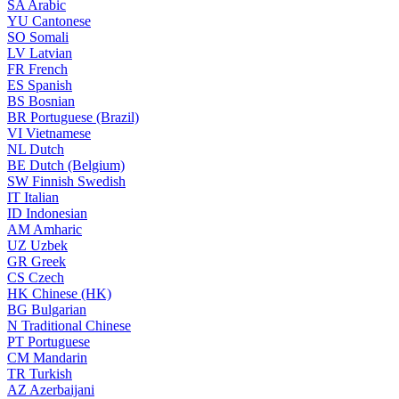
SA
Arabic
YU
Cantonese
SO
Somali
LV
Latvian
FR
French
ES
Spanish
BS
Bosnian
BR
Portuguese (Brazil)
VI
Vietnamese
NL
Dutch
BE
Dutch (Belgium)
SW
Finnish Swedish
IT
Italian
ID
Indonesian
AM
Amharic
UZ
Uzbek
GR
Greek
CS
Czech
HK
Chinese (HK)
BG
Bulgarian
N
Traditional Chinese
PT
Portuguese
CM
Mandarin
TR
Turkish
AZ
Azerbaijani