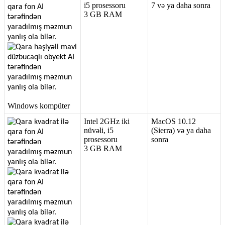
i5
prosessoru
7
v
ə
ya
daha
sonra
3
GB
RAM
Windows
komp
ü
ter
Intel
2GHz
iki
MacOS
10
.
12
n
ü
v
ə
li
,
i5
(
Sierra
)
v
ə
ya
daha
prosessoru
sonra
3
GB
RAM