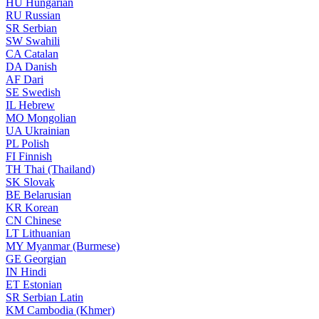
HU
Hungarian
RU
Russian
SR
Serbian
SW
Swahili
CA
Catalan
DA
Danish
AF
Dari
SE
Swedish
IL
Hebrew
MO
Mongolian
UA
Ukrainian
PL
Polish
FI
Finnish
TH
Thai (Thailand)
SK
Slovak
BE
Belarusian
KR
Korean
CN
Chinese
LT
Lithuanian
MY
Myanmar (Burmese)
GE
Georgian
IN
Hindi
ET
Estonian
SR
Serbian Latin
KM
Cambodia (Khmer)