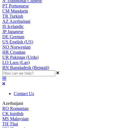
N
Traditional Chinese
PT
Portuguese
CM
Mandarin
TR
Turkish
AZ
Azerbaijani
IS
Icelandic
JP
Japanese
DE
German
US
English (US)
NO
Norwegian
HR
Croatian
UR
Pakistan (Urdu)
LO
Laos (Lao)
BN
Bangladesh (Bengali)
Contact Us
Azerbaijani
RO
Romanian
CK
kurdish
MS
Malaysian
TH
Thai