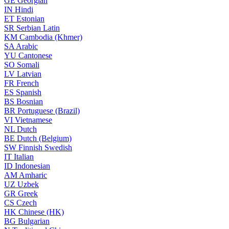
GE
Georgian
IN
Hindi
ET
Estonian
SR
Serbian Latin
KM
Cambodia (Khmer)
SA
Arabic
YU
Cantonese
SO
Somali
LV
Latvian
FR
French
ES
Spanish
BS
Bosnian
BR
Portuguese (Brazil)
VI
Vietnamese
NL
Dutch
BE
Dutch (Belgium)
SW
Finnish Swedish
IT
Italian
ID
Indonesian
AM
Amharic
UZ
Uzbek
GR
Greek
CS
Czech
HK
Chinese (HK)
BG
Bulgarian