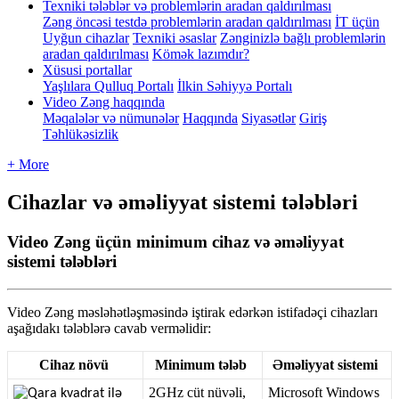
Texniki tələblər və problemlərin aradan qaldırılması
Zəng öncəsi testdə problemlərin aradan qaldırılması
İT üçün
Uyğun cihazlar
Texniki əsaslar
Zənginizlə bağlı problemlərin
aradan qaldırılması
Kömək lazımdır?
Xüsusi portallar
Yaşlılara Qulluq Portalı
İlkin Səhiyyə Portalı
Video Zəng haqqında
Məqalələr və nümunələr
Haqqında
Siyasətlər
Giriş
Təhlükəsizlik
+ More
Cihazlar və əməliyyat sistemi tələbləri
Video Zəng üçün minimum cihaz və əməliyyat
sistemi tələbləri
Video
Z
ə
ng
m
ə
sl
ə
h
ə
tl
ə
ş
m
ə
sind
ə
i
ş
tirak
ed
ə
rk
ə
n
istifad
ə
ç
i
cihazlar
ı
a
ş
a
ğ
ı
dak
ı
t
ə
l
ə
bl
ə
r
ə
cavab
verm
ə
lidir
:
Cihaz
n
ö
v
ü
Minimum
t
ə
l
ə
b
Ə
m
ə
liyyat
sistemi
2GHz
c
ü
t
n
ü
v
ə
li
,
Microsoft
Windows