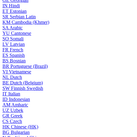
GE
Georgian
IN
Hindi
ET
Estonian
SR
Serbian Latin
KM
Cambodia (Khmer)
SA
Arabic
YU
Cantonese
SO
Somali
LV
Latvian
FR
French
ES
Spanish
BS
Bosnian
BR
Portuguese (Brazil)
VI
Vietnamese
NL
Dutch
BE
Dutch (Belgium)
SW
Finnish Swedish
IT
Italian
ID
Indonesian
AM
Amharic
UZ
Uzbek
GR
Greek
CS
Czech
HK
Chinese (HK)
BG
Bulgarian