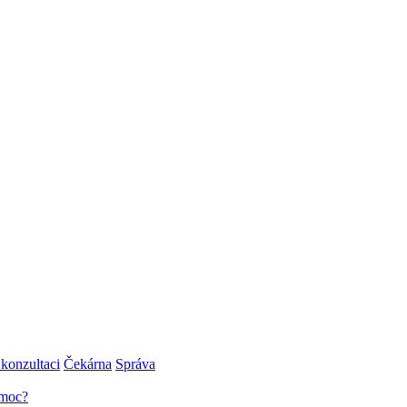
konzultaci
Čekárna
Správa
omoc?