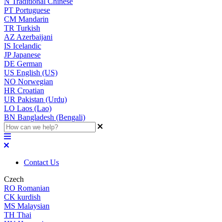
N
Traditional Chinese
PT
Portuguese
CM
Mandarin
TR
Turkish
AZ
Azerbaijani
IS
Icelandic
JP
Japanese
DE
German
US
English (US)
NO
Norwegian
HR
Croatian
UR
Pakistan (Urdu)
LO
Laos (Lao)
BN
Bangladesh (Bengali)
Contact Us
Czech
RO
Romanian
CK
kurdish
MS
Malaysian
TH
Thai