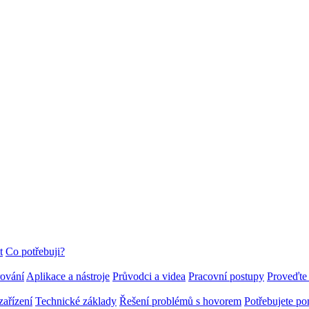
t
Co potřebuji?
rování
Aplikace a nástroje
Průvodci a videa
Pracovní postupy
Proveďte 
zařízení
Technické základy
Řešení problémů s hovorem
Potřebujete p