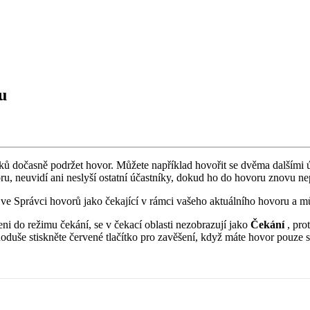
u
k
ů
do
č
asn
ě
podr
ž
et
hovor
.
M
ů
ž
ete
nap
ř
í
klad
hovo
ř
it
se
dv
ě
ma
dal
š
í
mi
ru
,
neuvid
í
ani
nesly
š
í
ostatn
í
ú
č
astn
í
ky
,
dokud
ho
do
hovoru
znovu
ne
ve
Spr
á
vci
hovor
ů
jako
č
ekaj
í
c
í
v
r
á
mci
va
š
eho
aktu
á
ln
í
ho
hovoru
a
m
eni
do
re
ž
imu
č
ek
á
n
í
,
se
v
č
ekac
í
oblasti
nezobrazuj
í
jako
Č
ek
á
n
í
,
pro
nodu
š
e
stiskn
ě
te
č
erven
é
tla
č
í
tko
pro
zav
ě
š
en
í
,
kdy
ž
m
á
te
hovor
pouze
s