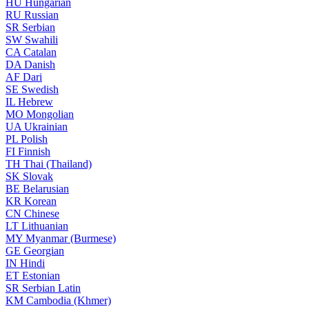
HU
Hungarian
RU
Russian
SR
Serbian
SW
Swahili
CA
Catalan
DA
Danish
AF
Dari
SE
Swedish
IL
Hebrew
MO
Mongolian
UA
Ukrainian
PL
Polish
FI
Finnish
TH
Thai (Thailand)
SK
Slovak
BE
Belarusian
KR
Korean
CN
Chinese
LT
Lithuanian
MY
Myanmar (Burmese)
GE
Georgian
IN
Hindi
ET
Estonian
SR
Serbian Latin
KM
Cambodia (Khmer)