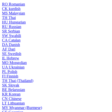
RO
Romanian
CK
kurdish
MS
Malaysian
TH
Thai
HU
Hungarian
RU
Russian
SR
Serbian
SW
Swahili
CA
Catalan
DA
Danish
AF
Dari
SE
Swedish
IL
Hebrew
MO
Mongolian
UA
Ukrainian
PL
Polish
FI
Finnish
TH
Thai (Thailand)
SK
Slovak
BE
Belarusian
KR
Korean
CN
Chinese
LT
Lithuanian
MY
Myanmar (Burmese)