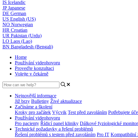
IS
Icelandic
JP
Japanese
DE
German
US
English (US)
NO
Norwegian
HR
Croatian
UR
Pakistan (Urdu)
LO
Laos (Lao)
BN
Bangladesh (Bengali)
Home
Používání videohovoru
Proveďte konzultaci
Volejte v čekárně
Nejnovější informace
Již brzy
Bulletiny
Živé aktualizace
Začínáme a školení
Kroky pro začátek
Výcvik
Test před zavoláním
Potřebujete úče
Používání videohovoru
Pro pacienty
Řídicí panel kliniky
Dálkové fyziologické monito
Technické požadavky a řešení problémů
Řešení problémů s testem před zavoláním
Pro IT
Kompatibilní 