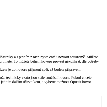
ú
č
astn
í
ky
a
s
jedn
í
m
z
nich
byste
cht
ě
li
hovo
ř
it
soukrom
ě
.
M
ů
ž
ete
p
ř
ijmete
.
To
m
ů
ž
ete
b
ě
hem
hovoru
prov
é
st
n
ě
kolikr
á
t
,
dle
pot
ř
eby
.
ů
ž
ete
je
do
hovoru
p
ř
ijmout
zp
ě
t
,
a
ž
budete
p
ř
ipraveni
.
to
ž
e
technicky
vzato
jsou
st
á
le
sou
č
á
st
í
hovoru
.
Pokud
chcete
jedn
í
m
dal
š
í
m
ú
č
astn
í
kem
,
a
vyberte
mo
ž
nost
Opustit
hovor
.