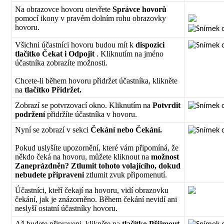
Na
obrazovce
hovoru
otev
ř
ete
Spr
á
vce
hovor
ů
pomoc
í
ikony
v
prav
é
m
doln
í
m
rohu
obrazovky
hovoru
.
V
š
ichni
ú
č
astn
í
ci
hovoru
budou
m
í
t
k
dispozici
tla
č
í
tko
Č
ekat
i
Odpojit
.
Kliknut
í
m
na
jm
é
no
ú
č
astn
í
ka
zobraz
í
te
mo
ž
nosti
.
Chcete
-
li
b
ě
hem
hovoru
p
ř
idr
ž
et
ú
č
astn
í
ka
,
klikn
ě
te
na
tla
č
í
tko
P
ř
idr
ž
et
.
Zobraz
í
se
potvrzovac
í
okno
.
Kliknut
í
m
na
Potvrdit
podr
ž
en
í
p
ř
idr
ž
í
te
ú
č
astn
í
ka
v
hovoru
.
Nyn
í
se
zobraz
í
v
sekci
Č
ek
á
n
í
nebo
Č
ek
á
n
í
.
Pokud
usly
š
í
te
upozorn
ě
n
í
,
kter
é
v
á
m
p
ř
ipom
í
n
á
,
ž
e
n
ě
kdo
č
ek
á
na
hovoru
,
m
ů
ž
ete
kliknout
na
mo
ž
nost
Zanepr
á
zdn
ě
n
?
Ztlumit
tohoto
volaj
í
c
í
ho
,
dokud
nebudete
p
ř
ipraveni
ztlumit
zvuk
p
ř
ipomenut
í
.
Ú
č
astn
í
ci
,
kte
ř
í
č
ekaj
í
na
hovoru
,
vid
í
obrazovku
č
ek
á
n
í
,
jak
je
zn
á
zorn
ě
no
.
B
ě
hem
č
ek
á
n
í
nevid
í
ani
nesly
š
í
ostatn
í
ú
č
astn
í
ky
hovoru
.
A
ž
budete
p
ř
ipraveni
,
klikn
ě
te
na
tla
č
í
tko
P
ř
ijmout