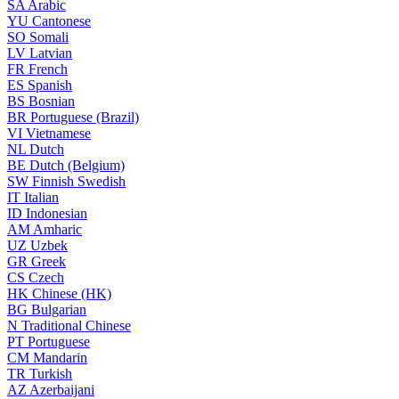
SA
Arabic
YU
Cantonese
SO
Somali
LV
Latvian
FR
French
ES
Spanish
BS
Bosnian
BR
Portuguese (Brazil)
VI
Vietnamese
NL
Dutch
BE
Dutch (Belgium)
SW
Finnish Swedish
IT
Italian
ID
Indonesian
AM
Amharic
UZ
Uzbek
GR
Greek
CS
Czech
HK
Chinese (HK)
BG
Bulgarian
N
Traditional Chinese
PT
Portuguese
CM
Mandarin
TR
Turkish
AZ
Azerbaijani