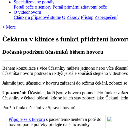
Specializované portály
Portál péče o seniory
Portál primární zdravotní péče
O videohovoru
Články a případové studie
O
Zásady
Přístup
Zabezpečení
+ More
Čekárna v klinice s funkcí přidržení hovor
Dočasné podržení účastníků během hovoru
B
ě
hem
konzultace
s
v
í
ce
ú
č
astn
í
ky
m
ů
ž
ete
jednoho
nebo
v
í
ce
ú
č
astn
í
ú
č
astn
í
ka
hovoru
podr
ž
et
a
i
kdy
ž
je
st
á
le
sou
č
á
st
í
stejn
é
ho
videohovo
Jakmile
jsou
ú
č
astn
í
ci
v
hovoru
za
ř
azeni
do
re
ž
imu
č
ek
á
n
í
,
zobraz
í
se
Upozorn
ě
n
í
:
Ú
č
astn
í
ci
,
kte
ř
í
jsou
v
hovoru
pomoc
í
t
é
to
funkce
za
ř
az
ú
č
astn
í
ky
v
č
ekac
í
oblasti
,
kde
se
jejich
stav
zobraz
í
jako
Č
ek
á
n
í
,
jed
Pou
ž
it
í
funkce
č
ek
á
n
í
ve
Spr
á
vci
hovor
ů
:
P
ř
ipojte
se
k
hovoru
s
pacientem
/
klientem
a
pot
é
do
hovoru
podle
pot
ř
eby
p
ř
idejte
dal
š
í
ú
č
astn
í
ky
.