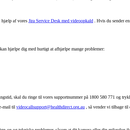
d
hj
æ
lp
af
vores
Jira
Service
Desk
med
videoopkald
.
Hvis
du
sender
en
kan
hj
æ
lpe
dig
med
hurtigt
at
afhj
æ
lpe
mange
problemer
:
ingstid
,
skal
du
ringe
til
vores
supportnummer
p
å
1800
580
771
og
tryk
e
-
mail
til
videocallsupport
@
healthdirect
.
org
.
au
,
s
å
vender
vi
tilbage
til
ign
-
on
og
tekniske
problemer
,
s
å
som
at
dit
kamera
eller
din
mikrofon
i