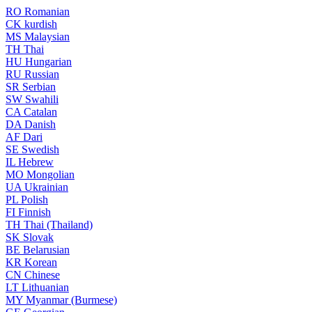
RO
Romanian
CK
kurdish
MS
Malaysian
TH
Thai
HU
Hungarian
RU
Russian
SR
Serbian
SW
Swahili
CA
Catalan
DA
Danish
AF
Dari
SE
Swedish
IL
Hebrew
MO
Mongolian
UA
Ukrainian
PL
Polish
FI
Finnish
TH
Thai (Thailand)
SK
Slovak
BE
Belarusian
KR
Korean
CN
Chinese
LT
Lithuanian
MY
Myanmar (Burmese)