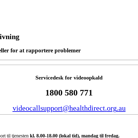
ivning
ler for at rapportere problemer
Servicedesk
for
videoopkald
1800
580
771
videocallsupport
@
healthdirect
.
org
.
au
ort
til
tjenesten
kl
.
8
.
00
-
18
.
00
(
lokal
tid
)
,
mandag
til
fredag
.