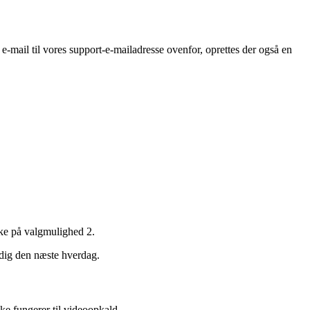
e
-
mail
til
vores
support
-
e
-
mailadresse
ovenfor
,
oprettes
der
ogs
å
en
ke
p
å
valgmulighed
2
.
dig
den
n
æ
ste
hverdag
.
kke
fungerer
til
videoopkald
.