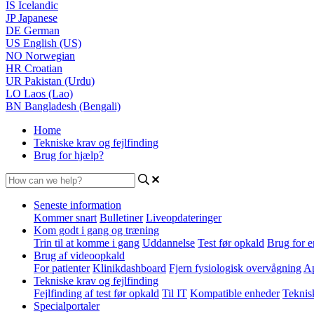
IS
Icelandic
JP
Japanese
DE
German
US
English (US)
NO
Norwegian
HR
Croatian
UR
Pakistan (Urdu)
LO
Laos (Lao)
BN
Bangladesh (Bengali)
Home
Tekniske krav og fejlfinding
Brug for hjælp?
Seneste information
Kommer snart
Bulletiner
Liveopdateringer
Kom godt i gang og træning
Trin til at komme i gang
Uddannelse
Test før opkald
Brug for e
Brug af videoopkald
For patienter
Klinikdashboard
Fjern fysiologisk overvågning
Ap
Tekniske krav og fejlfinding
Fejlfinding af test før opkald
Til IT
Kompatible enheder
Teknis
Specialportaler