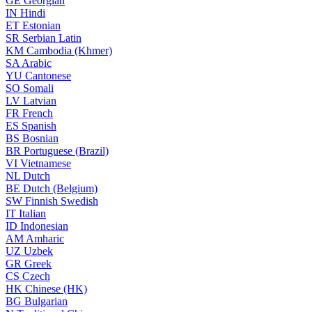
GE
Georgian
IN
Hindi
ET
Estonian
SR
Serbian Latin
KM
Cambodia (Khmer)
SA
Arabic
YU
Cantonese
SO
Somali
LV
Latvian
FR
French
ES
Spanish
BS
Bosnian
BR
Portuguese (Brazil)
VI
Vietnamese
NL
Dutch
BE
Dutch (Belgium)
SW
Finnish Swedish
IT
Italian
ID
Indonesian
AM
Amharic
UZ
Uzbek
GR
Greek
CS
Czech
HK
Chinese (HK)
BG
Bulgarian