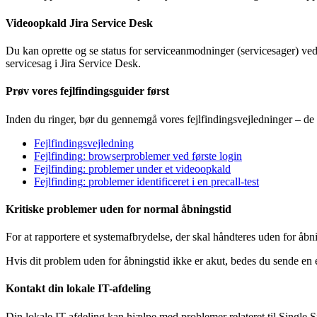
Videoopkald
Jira
Service
Desk
Du
kan
oprette
og
se
status
for
serviceanmodninger
(
servicesager
)
ve
servicesag
i
Jira
Service
Desk
.
Pr
ø
v
vores
fejlfindingsguider
f
ø
rst
Inden
du
ringer
,
b
ø
r
du
gennemg
å
vores
fejlfindingsvejledninger
–
de
Fejlfindingsvejledning
Fejlfinding
:
browserproblemer
ved
f
ø
rste
login
Fejlfinding
:
problemer
under
et
videoopkald
Fejlfinding
:
problemer
identificeret
i
en
precall
-
test
Kritiske
problemer
uden
for
normal
å
bningstid
For
at
rapportere
et
systemafbrydelse
,
der
skal
h
å
ndteres
uden
for
å
bn
Hvis
dit
problem
uden
for
å
bningstid
ikke
er
akut
,
bedes
du
sende
en
Kontakt
din
lokale
IT
-
afdeling
Din
lokale
IT
-
afdeling
kan
hj
æ
lpe
med
problemer
relateret
til
Single
S