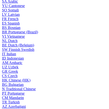
SA
Arabic
YU
Cantonese
SO
Somali
LV
Latvian
FR
French
ES
Spanish
BS
Bosnian
BR
Portuguese (Brazil)
VI
Vietnamese
NL
Dutch
BE
Dutch (Belgium)
SW
Finnish Swedish
IT
Italian
ID
Indonesian
AM
Amharic
UZ
Uzbek
GR
Greek
CS
Czech
HK
Chinese (HK)
BG
Bulgarian
N
Traditional Chinese
PT
Portuguese
CM
Mandarin
TR
Turkish
AZ
Azerbaijani