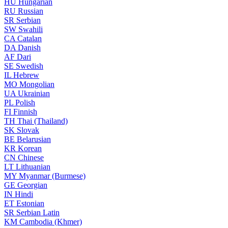
HU
Hungarian
RU
Russian
SR
Serbian
SW
Swahili
CA
Catalan
DA
Danish
AF
Dari
SE
Swedish
IL
Hebrew
MO
Mongolian
UA
Ukrainian
PL
Polish
FI
Finnish
TH
Thai (Thailand)
SK
Slovak
BE
Belarusian
KR
Korean
CN
Chinese
LT
Lithuanian
MY
Myanmar (Burmese)
GE
Georgian
IN
Hindi
ET
Estonian
SR
Serbian Latin
KM
Cambodia (Khmer)