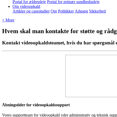
Portal for ældrepleje
Portal for primær sundhedspleje
Om videoopkald
Artikler og casestudier
Om
Politikker
Adgang
Sikkerhed
+ More
Hvem skal man kontakte for støtte og rådg
Kontakt videoopkaldsteamet, hvis du har spørgsmål el
Å
bningstider
for
videoopkaldssupport
Vores
supportteam
for
videoopkald
yder
administrativ
og
teknisk
supp