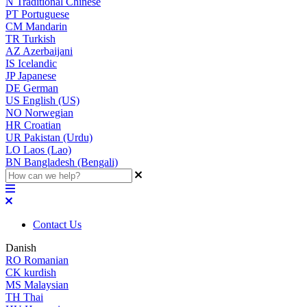
N
Traditional Chinese
PT
Portuguese
CM
Mandarin
TR
Turkish
AZ
Azerbaijani
IS
Icelandic
JP
Japanese
DE
German
US
English (US)
NO
Norwegian
HR
Croatian
UR
Pakistan (Urdu)
LO
Laos (Lao)
BN
Bangladesh (Bengali)
Contact Us
Danish
RO
Romanian
CK
kurdish
MS
Malaysian
TH
Thai