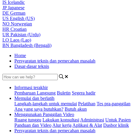
IS
Icelandic
JP
Japanese
DE
German
US
English (US)
NO
Norwegian
HR
Croatian
UR
Pakistan (Urdu)
LO
Laos (Lao)
BN
Bangladesh (Bengali)
Home
Persyaratan teknis dan pemecahan masalah
Dasar-dasar teknis
Informasi terakhir
Pembaruan Langsung
Buletin
Segera hadir
Memulai dan berlatih
Langkah-langkah untuk memulai
Pelatihan
Tes pra-panggilan
Apa yang saya butuhkan?
Butuh akun
Menggunakan Panggilan Video
Ruang tunggu
Lakukan konsultasi
Administrasi
Untuk Pasien
Panduan dan Video
Alur kerja
Aplikasi & Alat
Dasbor klinik
Persyaratan teknis dan pemecahan masalah