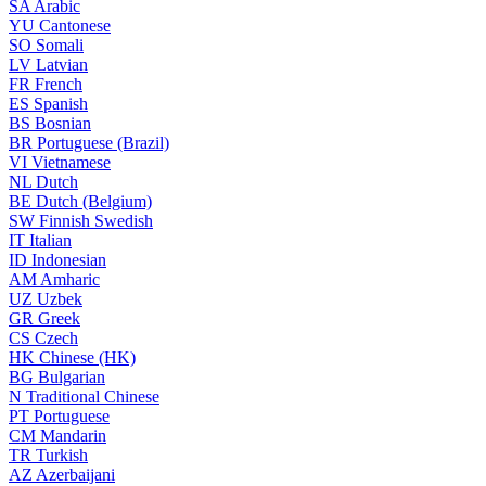
SA
Arabic
YU
Cantonese
SO
Somali
LV
Latvian
FR
French
ES
Spanish
BS
Bosnian
BR
Portuguese (Brazil)
VI
Vietnamese
NL
Dutch
BE
Dutch (Belgium)
SW
Finnish Swedish
IT
Italian
ID
Indonesian
AM
Amharic
UZ
Uzbek
GR
Greek
CS
Czech
HK
Chinese (HK)
BG
Bulgarian
N
Traditional Chinese
PT
Portuguese
CM
Mandarin
TR
Turkish
AZ
Azerbaijani