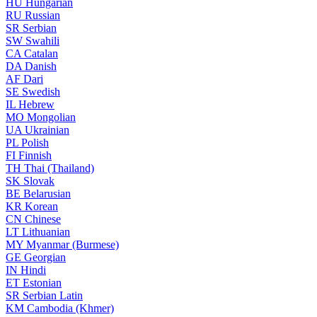
HU
Hungarian
RU
Russian
SR
Serbian
SW
Swahili
CA
Catalan
DA
Danish
AF
Dari
SE
Swedish
IL
Hebrew
MO
Mongolian
UA
Ukrainian
PL
Polish
FI
Finnish
TH
Thai (Thailand)
SK
Slovak
BE
Belarusian
KR
Korean
CN
Chinese
LT
Lithuanian
MY
Myanmar (Burmese)
GE
Georgian
IN
Hindi
ET
Estonian
SR
Serbian Latin
KM
Cambodia (Khmer)