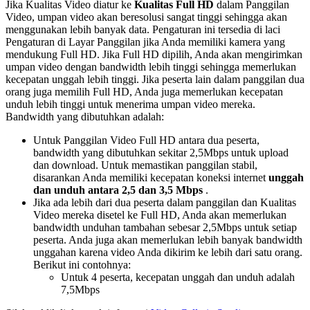
Jika
Kualitas
Video
diatur
ke
Kualitas
Full
HD
dalam
Panggilan
Video
,
umpan
video
akan
beresolusi
sangat
tinggi
sehingga
akan
menggunakan
lebih
banyak
data
.
Pengaturan
ini
tersedia
di
laci
Pengaturan
di
Layar
Panggilan
jika
Anda
memiliki
kamera
yang
mendukung
Full
HD
.
Jika
Full
HD
dipilih
,
Anda
akan
mengirimkan
umpan
video
dengan
bandwidth
lebih
tinggi
sehingga
memerlukan
kecepatan
unggah
lebih
tinggi
.
Jika
peserta
lain
dalam
panggilan
dua
orang
juga
memilih
Full
HD
,
Anda
juga
memerlukan
kecepatan
unduh
lebih
tinggi
untuk
menerima
umpan
video
mereka
.
Bandwidth
yang
dibutuhkan
adalah
:
Untuk
Panggilan
Video
Full
HD
antara
dua
peserta
,
bandwidth
yang
dibutuhkan
sekitar
2
,
5Mbps
untuk
upload
dan
download
.
Untuk
memastikan
panggilan
stabil
,
disarankan
Anda
memiliki
kecepatan
koneksi
internet
unggah
dan
unduh
antara
2
,
5
dan
3
,
5
Mbps
.
Jika
ada
lebih
dari
dua
peserta
dalam
panggilan
dan
Kualitas
Video
mereka
disetel
ke
Full
HD
,
Anda
akan
memerlukan
bandwidth
unduhan
tambahan
sebesar
2
,
5Mbps
untuk
setiap
peserta
.
Anda
juga
akan
memerlukan
lebih
banyak
bandwidth
unggahan
karena
video
Anda
dikirim
ke
lebih
dari
satu
orang
.
Berikut
ini
contohnya
:
Untuk
4
peserta
,
kecepatan
unggah
dan
unduh
adalah
7
,
5Mbps