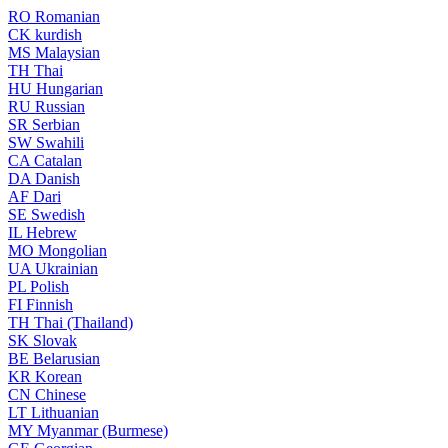
RO
Romanian
CK
kurdish
MS
Malaysian
TH
Thai
HU
Hungarian
RU
Russian
SR
Serbian
SW
Swahili
CA
Catalan
DA
Danish
AF
Dari
SE
Swedish
IL
Hebrew
MO
Mongolian
UA
Ukrainian
PL
Polish
FI
Finnish
TH
Thai (Thailand)
SK
Slovak
BE
Belarusian
KR
Korean
CN
Chinese
LT
Lithuanian
MY
Myanmar (Burmese)