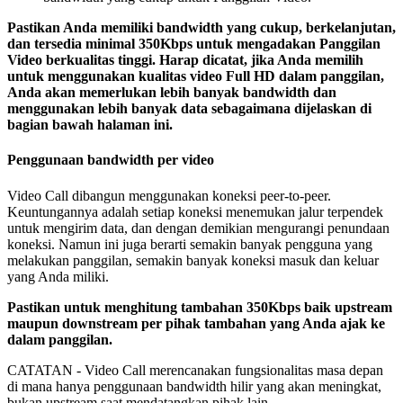
Pastikan
Anda
memiliki
bandwidth
yang
cukup
,
berkelanjutan
,
dan
tersedia
minimal
350Kbps
untuk
mengadakan
Panggilan
Video
berkualitas
tinggi
.
Harap
dicatat
,
jika
Anda
memilih
untuk
menggunakan
kualitas
video
Full
HD
dalam
panggilan
,
Anda
akan
memerlukan
lebih
banyak
bandwidth
dan
menggunakan
lebih
banyak
data
sebagaimana
dijelaskan
di
bagian
bawah
halaman
ini
.
Penggunaan
bandwidth
per
video
Video
Call
dibangun
menggunakan
koneksi
peer
-
to
-
peer
.
Keuntungannya
adalah
setiap
koneksi
menemukan
jalur
terpendek
untuk
mengirim
data
,
dan
dengan
demikian
mengurangi
penundaan
koneksi
.
Namun
ini
juga
berarti
semakin
banyak
pengguna
yang
melakukan
panggilan
,
semakin
banyak
koneksi
masuk
dan
keluar
yang
Anda
miliki
.
Pastikan
untuk
menghitung
tambahan
350Kbps
baik
upstream
maupun
downstream
per
pihak
tambahan
yang
Anda
ajak
ke
dalam
panggilan
.
CATATAN
-
Video
Call
merencanakan
fungsionalitas
masa
depan
di
mana
hanya
penggunaan
bandwidth
hilir
yang
akan
meningkat
,
bukan
upstream
saat
mendatangkan
pihak
lain
.