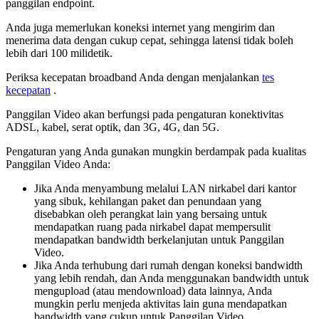
panggilan
endpoint
.
Anda
juga
memerlukan
koneksi
internet
yang
mengirim
dan
menerima
data
dengan
cukup
cepat
,
sehingga
latensi
tidak
boleh
lebih
dari
100
milidetik
.
Periksa
kecepatan
broadband
Anda
dengan
menjalankan
tes
kecepatan
.
Panggilan
Video
akan
berfungsi
pada
pengaturan
konektivitas
ADSL
,
kabel
,
serat
optik
,
dan
3G
,
4G
,
dan
5G
.
Pengaturan
yang
Anda
gunakan
mungkin
berdampak
pada
kualitas
Panggilan
Video
Anda
:
Jika
Anda
menyambung
melalui
LAN
nirkabel
dari
kantor
yang
sibuk
,
kehilangan
paket
dan
penundaan
yang
disebabkan
oleh
perangkat
lain
yang
bersaing
untuk
mendapatkan
ruang
pada
nirkabel
dapat
mempersulit
mendapatkan
bandwidth
berkelanjutan
untuk
Panggilan
Video
.
Jika
Anda
terhubung
dari
rumah
dengan
koneksi
bandwidth
yang
lebih
rendah
,
dan
Anda
menggunakan
bandwidth
untuk
mengupload
(
atau
mendownload
)
data
lainnya
,
Anda
mungkin
perlu
menjeda
aktivitas
lain
guna
mendapatkan
bandwidth
yang
cukup
untuk
Panggilan
Video
.