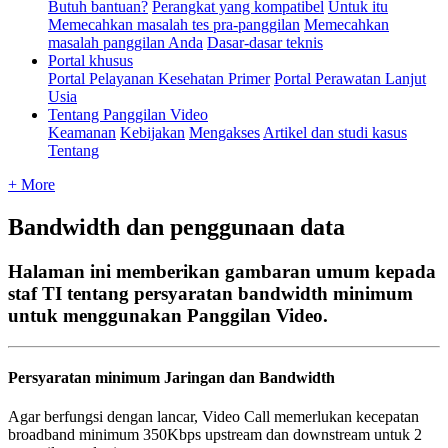
Butuh bantuan?
Perangkat yang kompatibel
Untuk itu
Memecahkan masalah tes pra-panggilan
Memecahkan
masalah panggilan Anda
Dasar-dasar teknis
Portal khusus
Portal Pelayanan Kesehatan Primer
Portal Perawatan Lanjut
Usia
Tentang Panggilan Video
Keamanan
Kebijakan
Mengakses
Artikel dan studi kasus
Tentang
+ More
Bandwidth dan penggunaan data
Halaman ini memberikan gambaran umum kepada
staf TI tentang persyaratan bandwidth minimum
untuk menggunakan Panggilan Video.
Persyaratan
minimum
Jaringan
dan
Bandwidth
Agar
berfungsi
dengan
lancar
,
Video
Call
memerlukan
kecepatan
broadband
minimum
350Kbps
upstream
dan
downstream
untuk
2