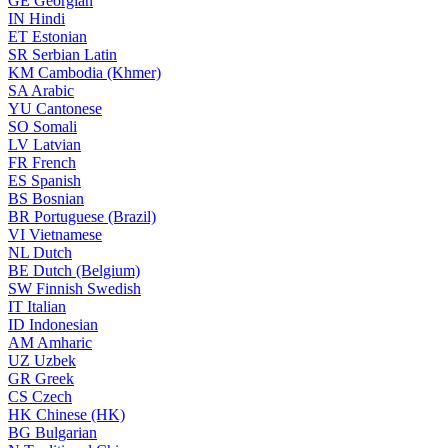
GE
Georgian
IN
Hindi
ET
Estonian
SR
Serbian Latin
KM
Cambodia (Khmer)
SA
Arabic
YU
Cantonese
SO
Somali
LV
Latvian
FR
French
ES
Spanish
BS
Bosnian
BR
Portuguese (Brazil)
VI
Vietnamese
NL
Dutch
BE
Dutch (Belgium)
SW
Finnish Swedish
IT
Italian
ID
Indonesian
AM
Amharic
UZ
Uzbek
GR
Greek
CS
Czech
HK
Chinese (HK)
BG
Bulgarian