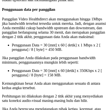
Penggunaan
data
per
panggilan
Panggilan
Video
Healthdirect
akan
menggunakan
hingga
1Mbps
jika
bandwidth
tersebut
tersedia
untuk
mereka
.
Jadi
,
dengan
asumsi
Anda
memiliki
cukup
bandwidth
upstream
dan
downstream
,
dan
panggilan
berlangsung
selama
30
menit
,
dan
merupakan
panggilan
dengan
2
titik
akhir
,
penggunaan
data
Anda
akan
maksimal
:
Penggunaan
Data
=
30
[
mnt
]
x
60
[
detik
]
x
1
Mbps
x
2
[
pengguna
]
/
8
[
byte
]
=
450
MB
.
Jika
panggilan
Anda
dilakukan
pada
penggunaan
bandwidth
minimum
,
penggunaannya
mungkin
lebih
seperti
:
Penggunaan
Data
=
30
[
mnt
]
x
60
[
detik
]
x
350Kbps
x
2
[
pengguna
]
/
8
[
byte
]
=
158
MB
.
Kemungkinan
besar
Anda
akan
menggunakan
sesuatu
di
antara
kedua
angka
tersebut
.
Perhitungan
ini
dilakukan
dengan
2
titik
akhir
yang
menyediakan
satu
koneksi
audio
-
visual
masing
-
masing
hulu
dan
hilir
.
Jika
Anda
berencana
mendatangkan
pihak
ketiga
,
keempat
,
atau