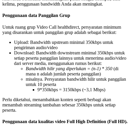
kelima
,
penggunaan
bandwidth
Anda
akan
meningkat
.
Penggunaan
data
Panggilan
Grup
Untuk
ruang
grup
Video
Call
healthdirect
,
persyaratan
minimum
yang
disarankan
untuk
panggilan
grup
adalah
sebagai
berikut
:
Upload
:
Bandwidth
upstream
minimal
350kbps
untuk
pengiriman
audio
/
video
Download
:
Bandwidth
downstream
minimal
350kbps
untuk
setiap
peserta
panggilan
lainnya
untuk
menerima
audio
/
video
dari
server
media
,
menggunakan
rumus
berikut
:
Bandwidth
hilir
yang
diperlukan
=
(
n
-
1
)
*
350
(
di
mana
n
adalah
jumlah
peserta
panggilan
)
misalnya
.
Persyaratan
bandwidth
hilir
untuk
panggilan
untuk
10
peserta
9
*
350kbps
=
3150kbps
(
~
3
,
1
Mbps
)
Perlu
diketahui
,
menambahkan
konten
seperti
berbagi
akan
menambah
streaming
tambahan
sebesar
350kbps
untuk
setiap
peserta
.
Penggunaan
data
kualitas
video
Full
High
Definition
(
Full
HD
)
.