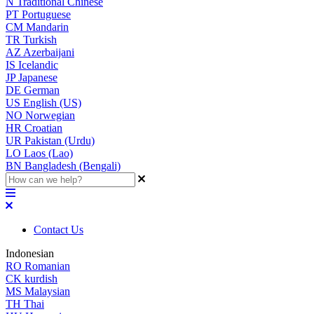
N
Traditional Chinese
PT
Portuguese
CM
Mandarin
TR
Turkish
AZ
Azerbaijani
IS
Icelandic
JP
Japanese
DE
German
US
English (US)
NO
Norwegian
HR
Croatian
UR
Pakistan (Urdu)
LO
Laos (Lao)
BN
Bangladesh (Bengali)
Contact Us
Indonesian
RO
Romanian
CK
kurdish
MS
Malaysian
TH
Thai