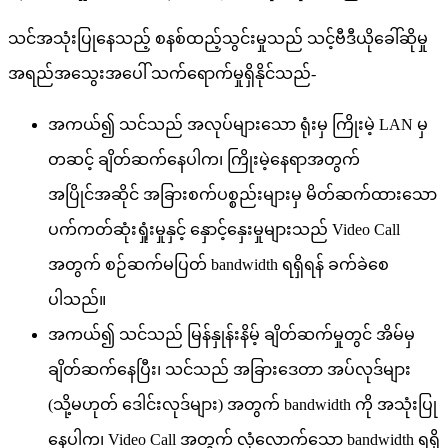
သ
င
အ
သ
ပ
န
သ
ည
စ
န
စ
ထ
ည
သ
င
မ
သ
ည
သ
င
ဗ
ဒ
ယ
ခ
ဆ
မ
အ
ရ
ည
အ
သ
အ
ပ
သ
က
ရ
က
မ
ရ
န
င
သ
ည
-
အ
က
ယ
၍
သ
င
သ
ည
အ
လ
ပ
မ
သ
ရ
မ
က
မ
LAN
မ
တ
ဆ
င
ခ
တ
ဆ
က
န
ပ
က
၊
က
မ
န
ရ
အ
တ
က
အ
ပ
င
အ
ဆ
င
အ
ခ
စ
က
ပ
စ
ည
မ
မ
မ
တ
ဆ
က
ထ
သ
ပ
က
က
တ
ဆ
ရ
မ
န
င
န
င
န
မ
မ
သ
ည
Video
Call
အ
တ
က
စ
ဉ
ဆ
က
မ
ပ
တ
bandwidth
ရ
ရ
ရ
န
ခ
က
ခ
စ
ပ
သ
ည
။
အ
က
ယ
၍
သ
င
သ
ည
မ
န
န
န
န
မ
ခ
တ
ဆ
က
မ
တ
င
အ
မ
မ
ခ
တ
ဆ
က
န
ပ
၊
သ
င
သ
ည
အ
ခ
ဒ
တ
အ
ပ
လ
ဒ
မ
(
သ
မ
ဟ
တ
ဒ
င
လ
ဒ
မ
)
အ
တ
က
bandwidth
က
အ
သ
ပ
န
ပ
က
၊
Video
Call
အ
တ
က
လ
လ
က
သ
bandwidth
ရ
ရ