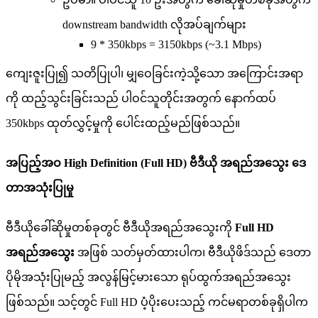
downstream
bandwidth
လ
အ
ပ
ခ
က
မ
9
*
350kbps
=
3150kbps
(
~
3
.
1
Mbps
)
က
ဇ
ပ
၍
သ
တ
ပ
ပ
၊
မ
ဝ
ခ
င
က
သ
သ
အ
က
င
အ
ရ
က
ထ
ည
သ
င
ခ
င
သ
ည
ပ
ဝ
င
သ
တ
င
အ
တ
က
န
က
ထ
ပ
350kbps
ထ
တ
လ
င
မ
က
ပ
င
ထ
ည
မ
ည
ဖ
စ
သ
ည
။
အ
ပ
ည
အ
ဝ
High
Definition
(
Full
HD
)
ဗ
ဒ
ယ
အ
ရ
ည
အ
သ
ဒ
တ
အ
သ
ပ
မ
ဗ
ဒ
ယ
ခ
ဆ
မ
တ
စ
ခ
တ
င
ဗ
ဒ
ယ
အ
ရ
ည
အ
သ
က
Full
HD
အ
ရ
ည
အ
သ
အ
ဖ
စ
သ
တ
မ
တ
ထ
ပ
က
၊
ဗ
ဒ
ယ
ဖ
ဒ
သ
ည
ဒ
တ
ပ
မ
အ
သ
ပ
မ
ည
အ
လ
န
မ
င
မ
သ
ရ
ပ
ထ
က
အ
ရ
ည
အ
သ
ဖ
စ
သ
ည
။
သ
င
တ
င
Full
HD
ပ
ပ
ပ
သ
ည
က
င
မ
ရ
တ
စ
ခ
ရ
ပ
က