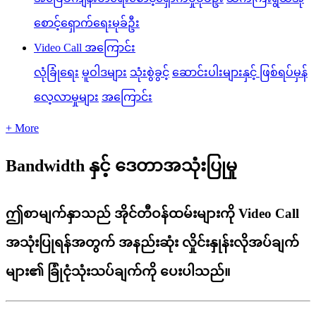
စောင့်ရှောက်ရေးမုခ်ဦး
Video Call အကြောင်း
လုံခြုံရေး
မူဝါဒများ
သုံးစွဲခွင့်
ဆောင်းပါးများနှင့် ဖြစ်ရပ်မှန်
လေ့လာမှုများ
အကြောင်း
+ More
Bandwidth နှင့် ဒေတာအသုံးပြုမှု
ဤစာမျက်နှာသည် အိုင်တီဝန်ထမ်းများကို Video Call
အသုံးပြုရန်အတွက် အနည်းဆုံး လှိုင်းနှုန်းလိုအပ်ချက်
များ၏ ခြုံငုံသုံးသပ်ချက်ကို ပေးပါသည်။