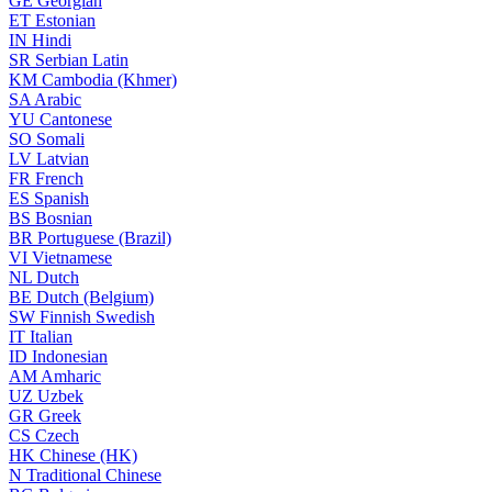
GE
Georgian
ET
Estonian
IN
Hindi
SR
Serbian Latin
KM
Cambodia (Khmer)
SA
Arabic
YU
Cantonese
SO
Somali
LV
Latvian
FR
French
ES
Spanish
BS
Bosnian
BR
Portuguese (Brazil)
VI
Vietnamese
NL
Dutch
BE
Dutch (Belgium)
SW
Finnish Swedish
IT
Italian
ID
Indonesian
AM
Amharic
UZ
Uzbek
GR
Greek
CS
Czech
HK
Chinese (HK)
N
Traditional Chinese