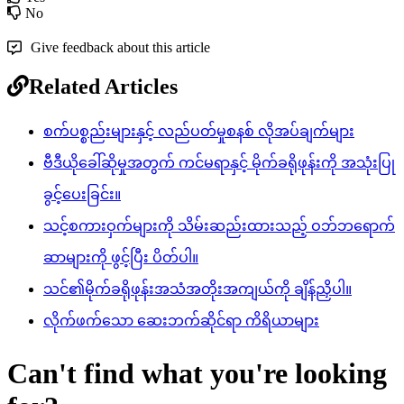
No
Give feedback about this article
Related Articles
စက်ပစ္စည်းများနှင့် လည်ပတ်မှုစနစ် လိုအပ်ချက်များ
ဗီဒီယိုခေါ်ဆိုမှုအတွက် ကင်မရာနှင့် မိုက်ခရိုဖုန်းကို အသုံးပြု
ခွင့်ပေးခြင်း။
သင့်စကားဝှက်များကို သိမ်းဆည်းထားသည့် ဝဘ်ဘရောက်
ဆာများကို ဖွင့်ပြီး ပိတ်ပါ။
သင်၏မိုက်ခရိုဖုန်းအသံအတိုးအကျယ်ကို ချိန်ညှိပါ။
လိုက်ဖက်သော ဆေးဘက်ဆိုင်ရာ ကိရိယာများ
Can't find what you're looking