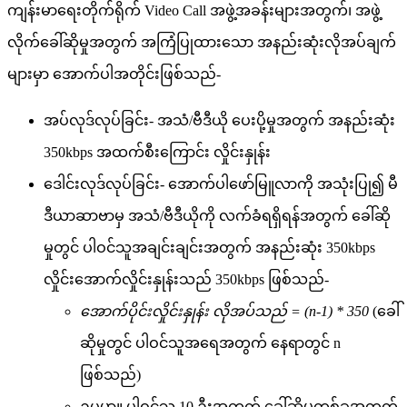
က
န
မ
ရ
တ
က
ရ
က
Video
Call
အ
ဖ
အ
ခ
န
မ
အ
တ
က
၊
အ
ဖ
လ
က
ခ
ဆ
မ
အ
တ
က
အ
က
ပ
ထ
သ
အ
န
ည
ဆ
လ
အ
ပ
ခ
က
မ
မ
အ
က
ပ
အ
တ
င
ဖ
စ
သ
ည
-
အ
ပ
လ
ဒ
လ
ပ
ခ
င
-
အ
သ
/
ဗ
ဒ
ယ
ပ
ပ
မ
အ
တ
က
အ
န
ည
ဆ
350kbps
အ
ထ
က
စ
က
င
လ
င
န
န
ဒ
င
လ
ဒ
လ
ပ
ခ
င
-
အ
က
ပ
ဖ
မ
လ
က
အ
သ
ပ
၍
မ
ဒ
ယ
ဆ
ဗ
မ
အ
သ
/
ဗ
ဒ
ယ
က
လ
က
ခ
ရ
ရ
ရ
န
အ
တ
က
ခ
ဆ
မ
တ
င
ပ
ဝ
င
သ
အ
ခ
င
ခ
င
အ
တ
က
အ
န
ည
ဆ
350kbps
လ
င
အ
က
လ
င
န
န
သ
ည
350kbps
ဖ
စ
သ
ည
-
အ
က
ပ
င
လ
င
န
န
လ
အ
ပ
သ
ည
=
(
n
-
1
)
*
350
(
ခ
ဆ
မ
တ
င
ပ
ဝ
င
သ
အ
ရ
အ
တ
က
န
ရ
တ
င
n
ဖ
စ
သ
ည
)
ဥ
ပ
မ
။
ပ
ဝ
င
သ
10
ဦ
အ
တ
က
ခ
ဆ
မ
တ
စ
ခ
အ
တ
က