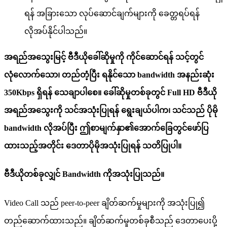
ရ
န
အ
ခ
သ
လ
ပ
ဆ
င
ခ
က
မ
က
ခ
တ
ရ
ပ
ရ
န
လ
အ
ပ
န
င
ပ
သ
ည
။
အ
ရ
ည
အ
သ
မ
င
ဗ
ဒ
ယ
ခ
ဆ
မ
က
က
င
ဆ
င
ရ
န
သ
င
တ
င
လ
လ
က
သ
၊
တ
ည
တ
ပ
ရ
န
င
သ
bandwidth
အ
န
ည
ဆ
350Kbps
ရ
ရ
န
သ
ခ
ပ
စ
။
ခ
ဆ
မ
တ
စ
ခ
တ
င
Full
HD
ဗ
ဒ
ယ
အ
ရ
ည
အ
သ
က
သ
င
အ
သ
ပ
ရ
န
ရ
ခ
ယ
ပ
က
၊
သ
င
သ
ည
ပ
မ
bandwidth
လ
အ
ပ
ပ
ဤ
စ
မ
က
န
၏
အ
က
ခ
တ
င
ဖ
ပ
ထ
သ
ည
အ
တ
င
ဒ
တ
ပ
မ
အ
သ
ပ
ရ
န
သ
တ
ပ
ပ
။
ဗ
ဒ
ယ
တ
စ
ခ
လ
င
Bandwidth
က
အ
သ
ပ
သ
ည
။
Video
Call
သ
ည
peer
-
to
-
peer
ခ
တ
ဆ
က
မ
မ
က
အ
သ
ပ
၍
တ
ည
ဆ
က
ထ
သ
ည
။
ခ
တ
ဆ
က
မ
တ
စ
ခ
စ
သ
ည
ဒ
တ
ပ
ပ