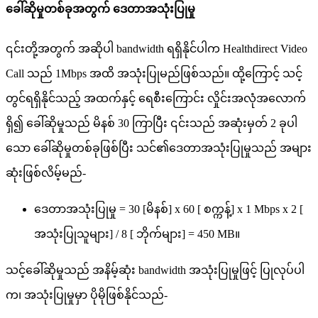
ခ
ဆ
မ
တ
စ
ခ
အ
တ
က
ဒ
တ
အ
သ
ပ
မ
၎
င
တ
အ
တ
က
အ
ဆ
ပ
bandwidth
ရ
ရ
န
င
ပ
က
Healthdirect
Video
Call
သ
ည
1Mbps
အ
ထ
အ
သ
ပ
မ
ည
ဖ
စ
သ
ည
။
ထ
က
င
သ
င
တ
င
ရ
ရ
န
င
သ
ည
အ
ထ
က
န
င
ရ
စ
က
င
လ
င
အ
လ
အ
လ
က
ရ
၍
ခ
ဆ
မ
သ
ည
မ
န
စ
30
က
ပ
၎
င
သ
ည
အ
ဆ
မ
တ
2
ခ
ပ
သ
ခ
ဆ
မ
တ
စ
ခ
ဖ
စ
ပ
သ
င
၏
ဒ
တ
အ
သ
ပ
မ
သ
ည
အ
မ
ဆ
ဖ
စ
လ
မ
မ
ည
-
ဒ
တ
အ
သ
ပ
မ
=
30
[
မ
န
စ
]
x
60
[
စ
က
န
]
x
1
Mbps
x
2
[
အ
သ
ပ
သ
မ
]
/
8
[
ဘ
က
မ
]
=
450
MB
။
သ
င
ခ
ဆ
မ
သ
ည
အ
န
မ
ဆ
bandwidth
အ
သ
ပ
မ
ဖ
င
ပ
လ
ပ
ပ
က
၊
အ
သ
ပ
မ
မ
ပ
မ
ဖ
စ
န
င
သ
ည
-