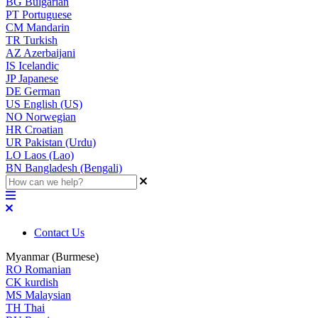
BG
Bulgarian
PT
Portuguese
CM
Mandarin
TR
Turkish
AZ
Azerbaijani
IS
Icelandic
JP
Japanese
DE
German
US
English (US)
NO
Norwegian
HR
Croatian
UR
Pakistan (Urdu)
LO
Laos (Lao)
BN
Bangladesh (Bengali)
Contact Us
Myanmar (Burmese)
RO
Romanian
CK
kurdish
MS
Malaysian
TH
Thai