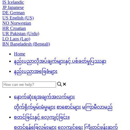
IS
Icelandic
JP
Japanese
DE
German
US
English (US)
NO
Norwegian
HR
Croatian
UR
Pakistan (Urdu)
LO
Laos (Lao)
BN
Bangladesh (Bengali)
Home
နည်းပညာလိုအပ်ချက်များနှင့် ပစ်ခတ်မှုပြဿနာ
နည်းပညာအခြေခံများ
နောက်ဆုံးရအချက်အလက်များ
တိုက်ရိုက်မွမ်းမံမှုများ
စာစောင်များ
မကြာမီလာမည်
စတင်ခြင်းနှင့် လေ့ကျင့်ခြင်း။
စတင်ရန်ခြေလှမ်းများ
လေ့ကျင့်ရေး
ကြိုတင်ဖုန်းဆက်