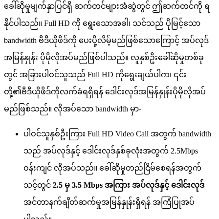
ခ
ဆ
မ
မ
က
န
ပ
င
ရ
ဆ
က
တ
င
မ
အ
ဆ
တ
င
ဤ
ဆ
က
တ
င
က
ရ
န
င
ပ
သ
ည
။
Full
HD
က
ရ
သ
အ
ခ
၊
သ
င
သ
ည
ပ
မ
င
သ
bandwidth
ဗ
ဒ
ယ
ဖ
ဒ
က
ပ
ပ
လ
မ
မ
ည
ဖ
စ
သ
က
င
အ
ပ
လ
ဒ
အ
မ
န
န
န
ပ
မ
လ
အ
ပ
မ
ည
ဖ
စ
ပ
သ
ည
။
လ
န
စ
ဦ
ခ
ဆ
မ
တ
စ
ခ
တ
င
အ
ခ
ပ
ဝ
င
သ
သ
ည
Full
HD
က
ရ
ခ
ယ
ပ
က
၊
၎
င
တ
၏
ဗ
ဒ
ယ
ဖ
ဒ
က
လ
က
ခ
ရ
ရ
ရ
န
ဒ
င
လ
ဒ
အ
မ
န
န
န
ပ
မ
လ
အ
ပ
မ
ည
ဖ
စ
သ
ည
။
လ
အ
ပ
သ
bandwidth
မ
-
ပ
ဝ
င
သ
န
စ
ဦ
က
Full
HD
Video
Call
အ
တ
က
bandwidth
သ
ည
အ
ပ
လ
ဒ
န
င
ဒ
င
လ
ဒ
န
စ
ခ
လ
အ
တ
က
2
.
5Mbps
ဝ
န
က
င
လ
အ
ပ
သ
ည
။
ခ
ဆ
မ
တ
ည
င
မ
စ
ရ
န
အ
တ
က
သ
င
တ
င
2
.
5
မ
3
.
5
Mbps
အ
က
အ
ပ
လ
ဒ
န
င
ဒ
င
လ
ဒ
အ
င
တ
န
က
ခ
တ
ဆ
က
မ
အ
မ
န
န
န
ရ
ရ
န
အ
က
ပ
အ
ပ