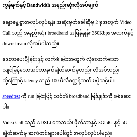
က
န
ရ
က
န
င
Bandwidth
အ
န
ည
ဆ
လ
အ
ပ
ခ
က
ခ
မ
စ
အ
လ
ပ
လ
ပ
ရ
န
၊
အ
ဆ
မ
တ
ခ
ဆ
မ
2
ခ
အ
တ
က
Video
Call
သ
ည
အ
န
ည
ဆ
broadband
အ
မ
န
န
န
350Kbps
အ
ထ
က
န
င
downstream
လ
အ
ပ
ပ
သ
ည
။
ဒ
တ
ပ
ပ
ခ
င
န
င
လ
က
ခ
ခ
င
အ
တ
က
လ
လ
က
သ
လ
င
မ
န
သ
အ
င
တ
န
က
ခ
တ
ဆ
က
မ
လ
ည
လ
အ
ပ
သ
ည
၊
ထ
က
င
latency
သ
ည
100
မ
လ
စ
က
န
ထ
က
မ
ပ
သ
င
ပ
။
speedtest
က
run
ခ
င
ဖ
င
သ
င
၏
broadband
မ
န
န
န
က
စ
စ
ဆ
ပ
။
Video
Call
သ
ည
ADSL
၊
က
ဘ
ယ
၊
ဖ
က
ဘ
န
င
3G
၊
4G
န
င
5G
ခ
တ
ဆ
က
မ
ဆ
က
တ
င
မ
ပ
တ
င
အ
လ
ပ
လ
ပ
ပ
မ
ည
။