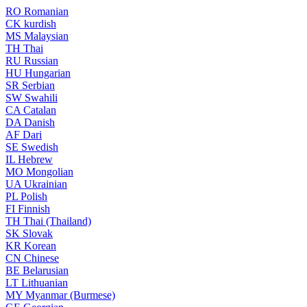
RO
Romanian
CK
kurdish
MS
Malaysian
TH
Thai
RU
Russian
HU
Hungarian
SR
Serbian
SW
Swahili
CA
Catalan
DA
Danish
AF
Dari
SE
Swedish
IL
Hebrew
MO
Mongolian
UA
Ukrainian
PL
Polish
FI
Finnish
TH
Thai (Thailand)
SK
Slovak
KR
Korean
CN
Chinese
BE
Belarusian
LT
Lithuanian
MY
Myanmar (Burmese)