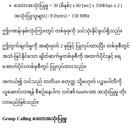
ဒ
တ
အ
သ
ပ
မ
=
30
[
မ
န
စ
]
x
60
[
sec
]
x
350Kbps
x
2
[
အ
သ
ပ
သ
မ
]
/
8
[
bytes
]
=
158
MB
။
ဤ
ဂ
ဏ
န
န
စ
လ
က
တ
င
တ
စ
ခ
ခ
က
သ
င
သ
န
င
ဖ
ယ
ရ
သ
ည
။
ဤ
တ
က
ခ
က
မ
က
အ
ဆ
မ
တ
2
ခ
ဖ
င
ပ
လ
ပ
ထ
ပ
တ
စ
ခ
စ
တ
င
အ
သ
-
မ
င
န
င
သ
ခ
တ
ဆ
က
မ
တ
စ
ခ
စ
က
အ
ထ
က
ပ
င
န
င
ရ
အ
က
ပ
င
တ
စ
ခ
စ
တ
င
ပ
လ
ပ
ထ
သ
ည
။
အ
က
ယ
၍
သ
င
သ
ည
တ
တ
ယ
၊
စ
တ
တ
သ
မ
ဟ
တ
ပ
ဉ
မ
ပ
တ
က
ယ
ဆ
င
လ
ရ
န
စ
စ
ဉ
န
ပ
က
သ
င
၏
bandwidth
အ
သ
ပ
မ
တ
လ
မ
ည
ဖ
စ
သ
ည
။
Group
Calling
ဒ
တ
အ
သ
ပ
မ