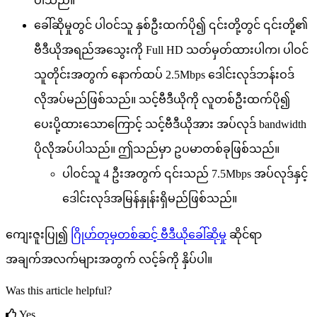
ပ
သ
ည
။
ခ
ဆ
မ
တ
င
ပ
ဝ
င
သ
န
စ
ဦ
ထ
က
ပ
၍
၎
င
တ
တ
င
၎
င
တ
၏
ဗ
ဒ
ယ
အ
ရ
ည
အ
သ
က
Full
HD
သ
တ
မ
တ
ထ
ပ
က
၊
ပ
ဝ
င
သ
တ
င
အ
တ
က
န
က
ထ
ပ
2
.
5Mbps
ဒ
င
လ
ဒ
ဘ
န
ဝ
ဒ
လ
အ
ပ
မ
ည
ဖ
စ
သ
ည
။
သ
င
ဗ
ဒ
ယ
က
လ
တ
စ
ဦ
ထ
က
ပ
၍
ပ
ပ
ထ
သ
က
င
သ
င
ဗ
ဒ
ယ
အ
အ
ပ
လ
ဒ
bandwidth
ပ
လ
အ
ပ
ပ
သ
ည
။
ဤ
သ
ည
မ
ဥ
ပ
မ
တ
စ
ခ
ဖ
စ
သ
ည
။
ပ
ဝ
င
သ
4
ဦ
အ
တ
က
၎
င
သ
ည
7
.
5Mbps
အ
ပ
လ
ဒ
န
င
ဒ
င
လ
ဒ
အ
မ
န
န
န
ရ
မ
ည
ဖ
စ
သ
ည
။
က
ဇ
ပ
၍
ဂ
ဟ
တ
မ
တ
စ
ဆ
င
ဗ
ဒ
ယ
ခ
ဆ
မ
ဆ
င
ရ
အ
ခ
က
အ
လ
က
မ
အ
တ
က
လ
င
ခ
က
န
ပ
ပ
။
Was this article helpful?
Yes