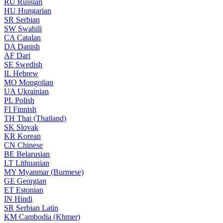
RU
Russian
HU
Hungarian
SR
Serbian
SW
Swahili
CA
Catalan
DA
Danish
AF
Dari
SE
Swedish
IL
Hebrew
MO
Mongolian
UA
Ukrainian
PL
Polish
FI
Finnish
TH
Thai (Thailand)
SK
Slovak
KR
Korean
CN
Chinese
BE
Belarusian
LT
Lithuanian
MY
Myanmar (Burmese)
GE
Georgian
ET
Estonian
IN
Hindi
SR
Serbian Latin
KM
Cambodia (Khmer)