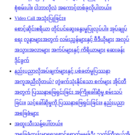
စုံစမ်းပါ။
ငါဘာလိုလဲ
အကောင့်တစ်ခုလိုပါတယ်။
Video Call အသုံးပြုခြင်း။
စောင့်ဆိုင်းဧရိယာ
တိုင်ပင်ဆွေးနွေးမှုပြုလုပ်ပါ။
အုပ်ချုပ်
ရေး
လူနာများအတွက်
လမ်းညွှန်များနှင့် ဗီဒီယိုများ
အလုပ်
အသွားအလာများ
အက်ပ်များနှင့် ကိရိယာများ
ဆေးခန်း
ဒိုင်ခွက်
နည်းပညာလိုအပ်ချက်များနှင့် ပစ်ခတ်မှုပြဿနာ
အကူအညီလိုတယ်?
တွဲဖက်သုံးနိုင်သော စက်များ
အိုင်တီ
အတွက်
ပြဿနာဖြေရှင်းခြင်း အကြိုခေါ်ဆိုမှု စမ်းသပ်
ခြင်း။
သင့်ခေါ်ဆိုမှုကို ပြဿနာဖြေရှင်းခြင်း။
နည်းပညာ
အခြေခံများ
အထူးသီးသန့်ပေါ်တယ်။
အခြေခံကျန်းမာရေးစောင့်ရှောက်မှုမုခ်ဦး
သက်ကြီးရွယ်အို