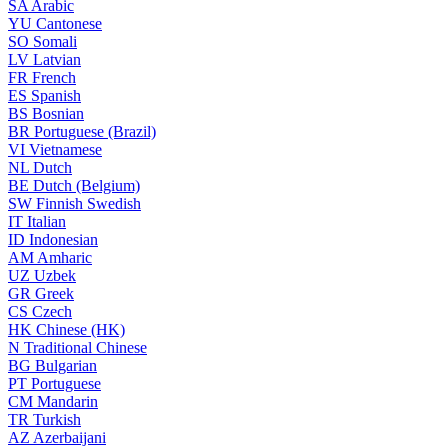
SA
Arabic
YU
Cantonese
SO
Somali
LV
Latvian
FR
French
ES
Spanish
BS
Bosnian
BR
Portuguese (Brazil)
VI
Vietnamese
NL
Dutch
BE
Dutch (Belgium)
SW
Finnish Swedish
IT
Italian
ID
Indonesian
AM
Amharic
UZ
Uzbek
GR
Greek
CS
Czech
HK
Chinese (HK)
N
Traditional Chinese
BG
Bulgarian
PT
Portuguese
CM
Mandarin
TR
Turkish
AZ
Azerbaijani