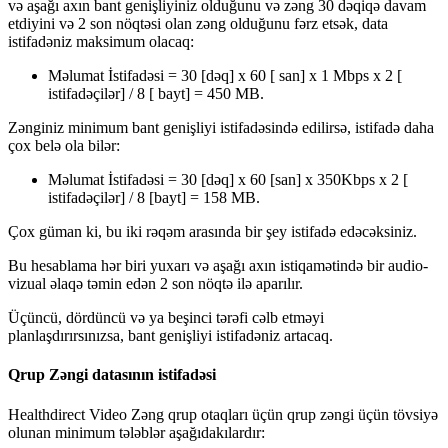
v
ə
a
ş
a
ğ
ı
ax
ı
n
bant
geni
ş
liyiniz
oldu
ğ
unu
v
ə
z
ə
ng
30
d
ə
qiq
ə
davam
etdiyini
v
ə
2
son
n
ö
qt
ə
si
olan
z
ə
ng
oldu
ğ
unu
f
ə
rz
ets
ə
k
,
data
istifad
ə
niz
maksimum
olacaq
:
M
ə
lumat
İ
stifad
ə
si
=
30
[
d
ə
q
]
x
60
[
san
]
x
1
Mbps
x
2
[
istifad
ə
ç
il
ə
r
]
/
8
[
bayt
]
=
450
MB
.
Z
ə
nginiz
minimum
bant
geni
ş
liyi
istifad
ə
sind
ə
edilirs
ə
,
istifad
ə
daha
ç
ox
bel
ə
ola
bil
ə
r
:
M
ə
lumat
İ
stifad
ə
si
=
30
[
d
ə
q
]
x
60
[
san
]
x
350Kbps
x
2
[
istifad
ə
ç
il
ə
r
]
/
8
[
bayt
]
=
158
MB
.
Ç
ox
g
ü
man
ki
,
bu
iki
r
ə
q
ə
m
aras
ı
nda
bir
ş
ey
istifad
ə
ed
ə
c
ə
ksiniz
.
Bu
hesablama
h
ə
r
biri
yuxar
ı
v
ə
a
ş
a
ğ
ı
ax
ı
n
istiqam
ə
tind
ə
bir
audio
-
vizual
ə
laq
ə
t
ə
min
ed
ə
n
2
son
n
ö
qt
ə
il
ə
apar
ı
l
ı
r
.
Ü
ç
ü
nc
ü
,
d
ö
rd
ü
nc
ü
v
ə
ya
be
ş
inci
t
ə
r
ə
fi
c
ə
lb
etm
ə
yi
planla
ş
d
ı
r
ı
rs
ı
n
ı
zsa
,
bant
geni
ş
liyi
istifad
ə
niz
artacaq
.
Qrup
Z
ə
ngi
datas
ı
n
ı
n
istifad
ə
si
Healthdirect
Video
Z
ə
ng
qrup
otaqlar
ı
ü
ç
ü
n
qrup
z
ə
ngi
ü
ç
ü
n
t
ö
vsiy
ə
olunan
minimum
t
ə
l
ə
bl
ə
r
a
ş
a
ğ
ı
dak
ı
lard
ı
r
: