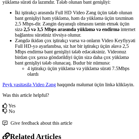
y
ü
kl
ə
m
ə
s
ü
r
ə
ti
d
ə
laz
ı
md
ı
r
.
T
ə
l
ə
b
olunan
bant
geni
ş
liyi
:
İ
ki
i
ş
tirak
ç
ı
aras
ı
nda
Full
HD
Video
Z
ə
ng
ü
ç
ü
n
t
ə
l
ə
b
olunan
bant
geni
ş
liyi
h
ə
m
y
ü
kl
ə
m
ə
,
h
ə
m
d
ə
y
ü
kl
ə
m
ə
ü
ç
ü
n
t
ə
xmin
ə
n
2
,
5
Mbps
-
dir
.
Z
ə
ngin
dayan
ı
ql
ı
olmas
ı
n
ı
t
ə
min
etm
ə
k
ü
ç
ü
n
siz
ə
2
,
5
v
ə
3
,
5
Mbps
aras
ı
nda
y
ü
kl
ə
m
ə
v
ə
endirm
ə
internet
ba
ğ
lant
ı
s
ı
s
ü
r
ə
tiniz
t
ö
vsiy
ə
olunur
.
Z
ə
ngd
ə
ikid
ə
n
ç
ox
i
ş
tirak
ç
ı
varsa
v
ə
onlar
ı
n
Video
Keyfiyy
ə
ti
Full
HD
-
y
ə
ayarlan
ı
bsa
,
siz
h
ə
r
bir
i
ş
tirak
ç
ı
ü
ç
ü
n
ə
lav
ə
2
,
5
Mbps
endirm
ə
bant
geni
ş
liyi
t
ə
l
ə
b
ed
ə
c
ə
ksiniz
.
Videonuz
bird
ə
n
ç
ox
ş
ə
xs
ə
g
ö
nd
ə
rildiyi
ü
ç
ü
n
siz
ə
daha
ç
ox
y
ü
kl
ə
m
ə
bant
geni
ş
liyi
t
ə
l
ə
b
olunacaq
.
Budur
bir
n
ü
mun
ə
:
4
i
ş
tirak
ç
ı
ü
ç
ü
n
y
ü
kl
ə
m
ə
v
ə
y
ü
kl
ə
m
ə
s
ü
r
ə
ti
7
.
5Mbps
olard
ı
Peyk
vasit
ə
sil
ə
Video
Z
ə
ng
haqq
ı
nda
m
ə
lumat
ü
ç
ü
n
link
ə
klikl
ə
yin
.
Was this article helpful?
Yes
No
Give feedback about this article
Related Articles