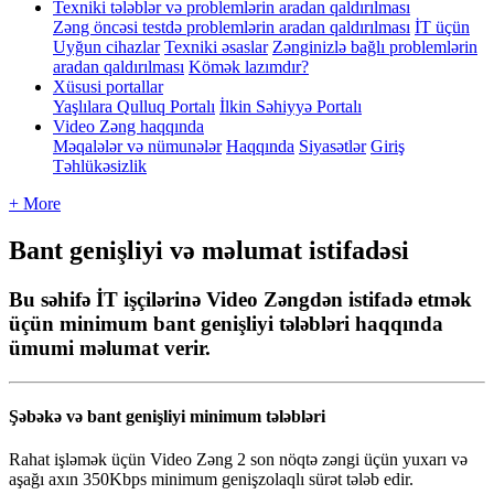
Texniki tələblər və problemlərin aradan qaldırılması
Zəng öncəsi testdə problemlərin aradan qaldırılması
İT üçün
Uyğun cihazlar
Texniki əsaslar
Zənginizlə bağlı problemlərin
aradan qaldırılması
Kömək lazımdır?
Xüsusi portallar
Yaşlılara Qulluq Portalı
İlkin Səhiyyə Portalı
Video Zəng haqqında
Məqalələr və nümunələr
Haqqında
Siyasətlər
Giriş
Təhlükəsizlik
+ More
Bant genişliyi və məlumat istifadəsi
Bu səhifə İT işçilərinə Video Zəngdən istifadə etmək
üçün minimum bant genişliyi tələbləri haqqında
ümumi məlumat verir.
Ş
ə
b
ə
k
ə
v
ə
bant
geni
ş
liyi
minimum
t
ə
l
ə
bl
ə
ri
Rahat
i
ş
l
ə
m
ə
k
ü
ç
ü
n
Video
Z
ə
ng
2
son
n
ö
qt
ə
z
ə
ngi
ü
ç
ü
n
yuxar
ı
v
ə
a
ş
a
ğ
ı
ax
ı
n
350Kbps
minimum
geni
ş
zolaql
ı
s
ü
r
ə
t
t
ə
l
ə
b
edir
.