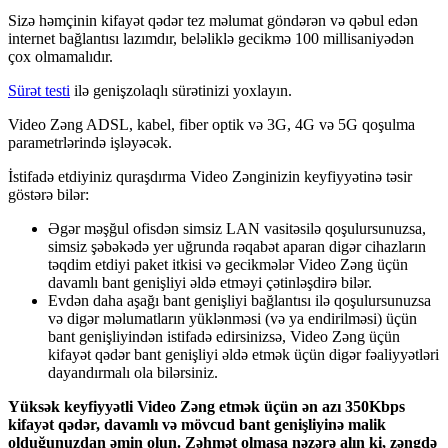
Siz
ə
h
ə
m
ç
inin
kifay
ə
t
q
ə
d
ə
r
tez
m
ə
lumat
g
ö
nd
ə
r
ə
n
v
ə
q
ə
bul
ed
ə
n
internet
ba
ğ
lant
ı
s
ı
laz
ı
md
ı
r
,
bel
ə
likl
ə
gecikm
ə
100
millisaniy
ə
d
ə
n
ç
ox
olmamal
ı
d
ı
r
.
S
ü
r
ə
t
testi
il
ə
geni
ş
zolaql
ı
s
ü
r
ə
tinizi
yoxlay
ı
n
.
Video
Z
ə
ng
ADSL
,
kabel
,
fiber
optik
v
ə
3G
,
4G
v
ə
5G
qo
ş
ulma
parametrl
ə
rind
ə
i
ş
l
ə
y
ə
c
ə
k
.
İ
stifad
ə
etdiyiniz
qura
ş
d
ı
rma
Video
Z
ə
nginizin
keyfiyy
ə
tin
ə
t
ə
sir
g
ö
st
ə
r
ə
bil
ə
r
:
Ə
g
ə
r
m
ə
ş
ğ
ul
ofisd
ə
n
simsiz
LAN
vasit
ə
sil
ə
qo
ş
ulursunuzsa
,
simsiz
ş
ə
b
ə
k
ə
d
ə
yer
u
ğ
runda
r
ə
qab
ə
t
aparan
dig
ə
r
cihazlar
ı
n
t
ə
qdim
etdiyi
paket
itkisi
v
ə
gecikm
ə
l
ə
r
Video
Z
ə
ng
ü
ç
ü
n
davaml
ı
bant
geni
ş
liyi
ə
ld
ə
etm
ə
yi
ç
ə
tinl
ə
ş
dir
ə
bil
ə
r
.
Evd
ə
n
daha
a
ş
a
ğ
ı
bant
geni
ş
liyi
ba
ğ
lant
ı
s
ı
il
ə
qo
ş
ulursunuzsa
v
ə
dig
ə
r
m
ə
lumatlar
ı
n
y
ü
kl
ə
nm
ə
si
(
v
ə
ya
endirilm
ə
si
)
ü
ç
ü
n
bant
geni
ş
liyind
ə
n
istifad
ə
edirsinizs
ə
,
Video
Z
ə
ng
ü
ç
ü
n
kifay
ə
t
q
ə
d
ə
r
bant
geni
ş
liyi
ə
ld
ə
etm
ə
k
ü
ç
ü
n
dig
ə
r
f
ə
aliyy
ə
tl
ə
ri
dayand
ı
rmal
ı
ola
bil
ə
rsiniz
.
Y
ü
ks
ə
k
keyfiyy
ə
tli
Video
Z
ə
ng
etm
ə
k
ü
ç
ü
n
ə
n
az
ı
350Kbps
kifay
ə
t
q
ə
d
ə
r
,
davaml
ı
v
ə
m
ö
vcud
bant
geni
ş
liyin
ə
malik
oldu
ğ
unuzdan
ə
min
olun
.
Z
ə
hm
ə
t
olmasa
n
ə
z
ə
r
ə
al
ı
n
ki
,
z
ə
ngd
ə