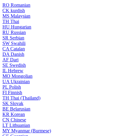
RO
Romanian
CK
kurdish
MS
Malaysian
TH
Thai
HU
Hungarian
RU
Russian
SR
Serbian
SW
Swahili
CA
Catalan
DA
Danish
AF
Dari
SE
Swedish
IL
Hebrew
MO
Mongolian
UA
Ukrainian
PL
Polish
FI
Finnish
TH
Thai (Thailand)
SK
Slovak
BE
Belarusian
KR
Korean
CN
Chinese
LT
Lithuanian
MY
Myanmar (Burmese)