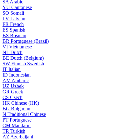
SA
Arabic
YU
Cantonese
SO
Somali
LV
Latvian
FR
French
ES
Spanish
BS
Bosnian
BR
Portuguese (Brazil)
VI
Vietnamese
NL
Dutch
BE
Dutch (Belgium)
SW
Finnish Swedish
IT
Italian
ID
Indonesian
AM
Amharic
UZ
Uzbek
GR
Greek
CS
Czech
HK
Chinese (HK)
BG
Bulgarian
N
Traditional Chinese
PT
Portuguese
CM
Mandarin
TR
Turkish
AZ
Azerbaijani