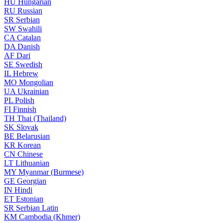
HU
Hungarian
RU
Russian
SR
Serbian
SW
Swahili
CA
Catalan
DA
Danish
AF
Dari
SE
Swedish
IL
Hebrew
MO
Mongolian
UA
Ukrainian
PL
Polish
FI
Finnish
TH
Thai (Thailand)
SK
Slovak
BE
Belarusian
KR
Korean
CN
Chinese
LT
Lithuanian
MY
Myanmar (Burmese)
GE
Georgian
IN
Hindi
ET
Estonian
SR
Serbian Latin
KM
Cambodia (Khmer)