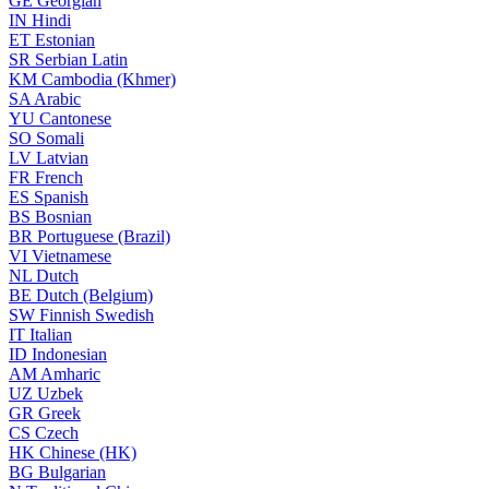
GE
Georgian
IN
Hindi
ET
Estonian
SR
Serbian Latin
KM
Cambodia (Khmer)
SA
Arabic
YU
Cantonese
SO
Somali
LV
Latvian
FR
French
ES
Spanish
BS
Bosnian
BR
Portuguese (Brazil)
VI
Vietnamese
NL
Dutch
BE
Dutch (Belgium)
SW
Finnish Swedish
IT
Italian
ID
Indonesian
AM
Amharic
UZ
Uzbek
GR
Greek
CS
Czech
HK
Chinese (HK)
BG
Bulgarian