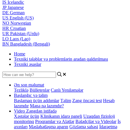
IS
Icelandic
JP
Japanese
DE
German
US
English (US)
NO
Norwegian
HR
Croatian
UR
Pakistan (Urdu)
LO
Laos (Lao)
BN
Bangladesh (Bengali)
Home
Texniki tələblər və problemlərin aradan qaldırılması
Texniki əsaslar
Ən son məlumat
Tezliklə
Bülletenlər
Canlı Yeniləmələr
Başlanğıc və təlim
Başlamaq üçün addımlar
Təlim
Zəng öncəsi test
Hesab
lazımdır
Mənə nə lazımdır?
Video Zəngdən istifadə
Xəstələr üçün
Klinikanın idarə paneli
Uzaqdan fizioloji
monitorinq
Proqramlar və Alətlər
Bələdçilər və Videolar
İş
axınları
Məsləhətləşmə aparın
Gözləmə sahəsi
İdarəetmə