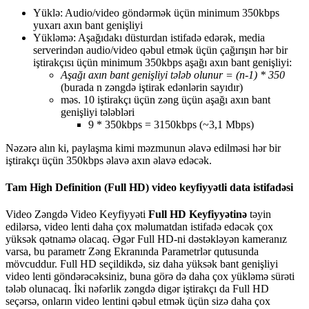
Y
ü
kl
ə
:
Audio
/
video
g
ö
nd
ə
rm
ə
k
ü
ç
ü
n
minimum
350kbps
yuxar
ı
ax
ı
n
bant
geni
ş
liyi
Y
ü
kl
ə
m
ə
:
A
ş
a
ğ
ı
dak
ı
d
ü
sturdan
istifad
ə
ed
ə
r
ə
k
,
media
serverind
ə
n
audio
/
video
q
ə
bul
etm
ə
k
ü
ç
ü
n
ç
a
ğ
ı
r
ı
ş
ı
n
h
ə
r
bir
i
ş
tirak
ç
ı
s
ı
ü
ç
ü
n
minimum
350kbps
a
ş
a
ğ
ı
ax
ı
n
bant
geni
ş
liyi
:
A
ş
a
ğ
ı
ax
ı
n
bant
geni
ş
liyi
t
ə
l
ə
b
olunur
=
(
n
-
1
)
*
350
(
burada
n
z
ə
ngd
ə
i
ş
tirak
ed
ə
nl
ə
rin
say
ı
d
ı
r
)
m
ə
s
.
10
i
ş
tirak
ç
ı
ü
ç
ü
n
z
ə
ng
ü
ç
ü
n
a
ş
a
ğ
ı
ax
ı
n
bant
geni
ş
liyi
t
ə
l
ə
bl
ə
ri
9
*
350kbps
=
3150kbps
(
~
3
,
1
Mbps
)
N
ə
z
ə
r
ə
al
ı
n
ki
,
payla
ş
ma
kimi
m
ə
zmunun
ə
lav
ə
edilm
ə
si
h
ə
r
bir
i
ş
tirak
ç
ı
ü
ç
ü
n
350kbps
ə
lav
ə
ax
ı
n
ə
lav
ə
ed
ə
c
ə
k
.
Tam
High
Definition
(
Full
HD
)
video
keyfiyy
ə
tli
data
istifad
ə
si
Video
Z
ə
ngd
ə
Video
Keyfiyy
ə
ti
Full
HD
Keyfiyy
ə
tin
ə
t
ə
yin
edil
ə
rs
ə
,
video
lenti
daha
ç
ox
m
ə
lumatdan
istifad
ə
ed
ə
c
ə
k
ç
ox
y
ü
ks
ə
k
q
ə
tnam
ə
olacaq
.
Ə
g
ə
r
Full
HD
-
ni
d
ə
st
ə
kl
ə
y
ə
n
kameran
ı
z
varsa
,
bu
parametr
Z
ə
ng
Ekran
ı
nda
Parametrl
ə
r
qutusunda
m
ö
vcuddur
.
Full
HD
se
ç
ildikd
ə
,
siz
daha
y
ü
ks
ə
k
bant
geni
ş
liyi
video
lenti
g
ö
nd
ə
r
ə
c
ə
ksiniz
,
buna
g
ö
r
ə
d
ə
daha
ç
ox
y
ü
kl
ə
m
ə
s
ü
r
ə
ti
t
ə
l
ə
b
olunacaq
.
İ
ki
n
ə
f
ə
rlik
z
ə
ngd
ə
dig
ə
r
i
ş
tirak
ç
ı
da
Full
HD
se
ç
ə
rs
ə
,
onlar
ı
n
video
lentini
q
ə
bul
etm
ə
k
ü
ç
ü
n
siz
ə
daha
ç
ox