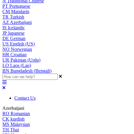
N
Traditional Chinese
PT
Portuguese
CM
Mandarin
TR
Turkish
AZ
Azerbaijani
IS
Icelandic
JP
Japanese
DE
German
US
English (US)
NO
Norwegian
HR
Croatian
UR
Pakistan (Urdu)
LO
Laos (Lao)
BN
Bangladesh (Bengali)
Contact Us
Azerbaijani
RO
Romanian
CK
kurdish
MS
Malaysian
TH
Thai