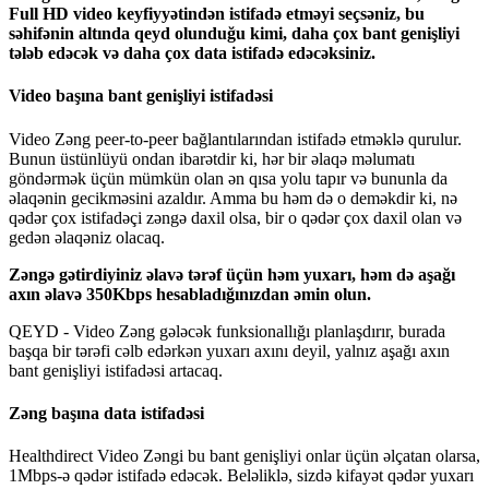
Full
HD
video
keyfiyy
ə
tind
ə
n
istifad
ə
etm
ə
yi
se
ç
s
ə
niz
,
bu
s
ə
hif
ə
nin
alt
ı
nda
qeyd
olundu
ğ
u
kimi
,
daha
ç
ox
bant
geni
ş
liyi
t
ə
l
ə
b
ed
ə
c
ə
k
v
ə
daha
ç
ox
data
istifad
ə
ed
ə
c
ə
ksiniz
.
Video
ba
ş
ı
na
bant
geni
ş
liyi
istifad
ə
si
Video
Z
ə
ng
peer
-
to
-
peer
ba
ğ
lant
ı
lar
ı
ndan
istifad
ə
etm
ə
kl
ə
qurulur
.
Bunun
ü
st
ü
nl
ü
y
ü
ondan
ibar
ə
tdir
ki
,
h
ə
r
bir
ə
laq
ə
m
ə
lumat
ı
g
ö
nd
ə
rm
ə
k
ü
ç
ü
n
m
ü
mk
ü
n
olan
ə
n
q
ı
sa
yolu
tap
ı
r
v
ə
bununla
da
ə
laq
ə
nin
gecikm
ə
sini
azald
ı
r
.
Amma
bu
h
ə
m
d
ə
o
dem
ə
kdir
ki
,
n
ə
q
ə
d
ə
r
ç
ox
istifad
ə
ç
i
z
ə
ng
ə
daxil
olsa
,
bir
o
q
ə
d
ə
r
ç
ox
daxil
olan
v
ə
ged
ə
n
ə
laq
ə
niz
olacaq
.
Z
ə
ng
ə
g
ə
tirdiyiniz
ə
lav
ə
t
ə
r
ə
f
ü
ç
ü
n
h
ə
m
yuxar
ı
,
h
ə
m
d
ə
a
ş
a
ğ
ı
ax
ı
n
ə
lav
ə
350Kbps
hesablad
ı
ğ
ı
n
ı
zdan
ə
min
olun
.
QEYD
-
Video
Z
ə
ng
g
ə
l
ə
c
ə
k
funksionall
ı
ğ
ı
planla
ş
d
ı
r
ı
r
,
burada
ba
ş
qa
bir
t
ə
r
ə
fi
c
ə
lb
ed
ə
rk
ə
n
yuxar
ı
ax
ı
n
ı
deyil
,
yaln
ı
z
a
ş
a
ğ
ı
ax
ı
n
bant
geni
ş
liyi
istifad
ə
si
artacaq
.
Z
ə
ng
ba
ş
ı
na
data
istifad
ə
si
Healthdirect
Video
Z
ə
ngi
bu
bant
geni
ş
liyi
onlar
ü
ç
ü
n
ə
l
ç
atan
olarsa
,
1Mbps
-
ə
q
ə
d
ə
r
istifad
ə
ed
ə
c
ə
k
.
Bel
ə
likl
ə
,
sizd
ə
kifay
ə
t
q
ə
d
ə
r
yuxar
ı