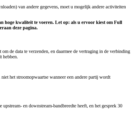
nloaden
)
van
andere
gegevens
,
moet
u
mogelijk
andere
activiteiten
an
hoge
kwaliteit
te
voeren
.
Let
op
:
als
u
ervoor
kiest
om
Full
eraan
deze
pagina
.
t
om
de
data
te
verzenden
,
en
daarmee
de
vertraging
in
de
verbinding
lt
hebben
.
n
niet
het
stroomopwaartse
wanneer
een
andere
partij
wordt
re
upstream
-
en
downstream
-
bandbreedte
heeft
,
en
het
gesprek
30