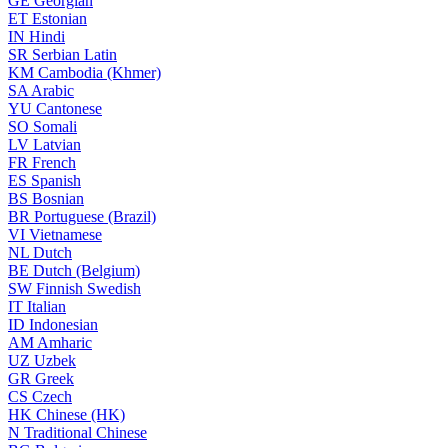
GE
Georgian
ET
Estonian
IN
Hindi
SR
Serbian Latin
KM
Cambodia (Khmer)
SA
Arabic
YU
Cantonese
SO
Somali
LV
Latvian
FR
French
ES
Spanish
BS
Bosnian
BR
Portuguese (Brazil)
VI
Vietnamese
NL
Dutch
BE
Dutch (Belgium)
SW
Finnish Swedish
IT
Italian
ID
Indonesian
AM
Amharic
UZ
Uzbek
GR
Greek
CS
Czech
HK
Chinese (HK)
N
Traditional Chinese