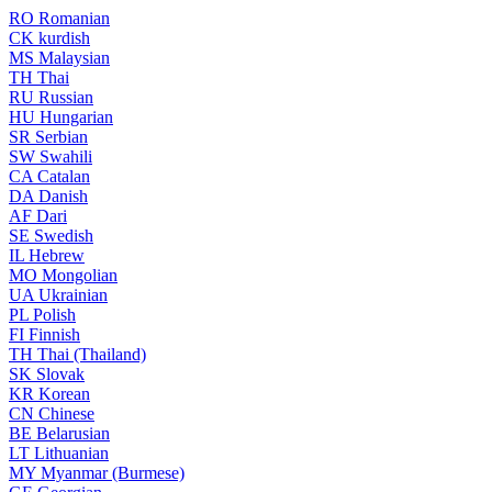
RO
Romanian
CK
kurdish
MS
Malaysian
TH
Thai
RU
Russian
HU
Hungarian
SR
Serbian
SW
Swahili
CA
Catalan
DA
Danish
AF
Dari
SE
Swedish
IL
Hebrew
MO
Mongolian
UA
Ukrainian
PL
Polish
FI
Finnish
TH
Thai (Thailand)
SK
Slovak
KR
Korean
CN
Chinese
BE
Belarusian
LT
Lithuanian
MY
Myanmar (Burmese)