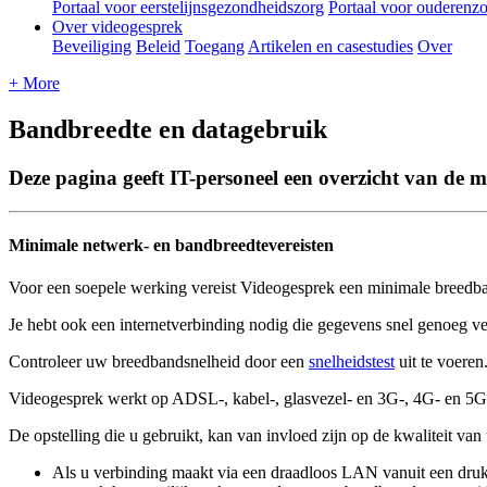
Portaal voor eerstelijnsgezondheidszorg
Portaal voor ouderenz
Over videogesprek
Beveiliging
Beleid
Toegang
Artikelen en casestudies
Over
+ More
Bandbreedte en datagebruik
Deze pagina geeft IT-personeel een overzicht van de 
Minimale
netwerk
-
en
bandbreedtevereisten
Voor
een
soepele
werking
vereist
Videogesprek
een
minimale
breedb
Je
hebt
ook
een
internetverbinding
nodig
die
gegevens
snel
genoeg
ve
Controleer
uw
breedbandsnelheid
door
een
snelheidstest
uit
te
voeren
Videogesprek
werkt
op
ADSL
-
,
kabel
-
,
glasvezel
-
en
3G
-
,
4G
-
en
5G
De
opstelling
die
u
gebruikt
,
kan
van
invloed
zijn
op
de
kwaliteit
van
Als
u
verbinding
maakt
via
een
draadloos
LAN
vanuit
een
dru