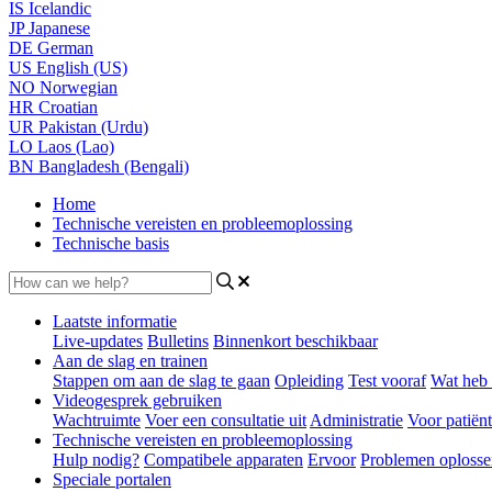
IS
Icelandic
JP
Japanese
DE
German
US
English (US)
NO
Norwegian
HR
Croatian
UR
Pakistan (Urdu)
LO
Laos (Lao)
BN
Bangladesh (Bengali)
Home
Technische vereisten en probleemoplossing
Technische basis
Laatste informatie
Live-updates
Bulletins
Binnenkort beschikbaar
Aan de slag en trainen
Stappen om aan de slag te gaan
Opleiding
Test vooraf
Wat heb 
Videogesprek gebruiken
Wachtruimte
Voer een consultatie uit
Administratie
Voor patiën
Technische vereisten en probleemoplossing
Hulp nodig?
Compatibele apparaten
Ervoor
Problemen oplosse
Speciale portalen