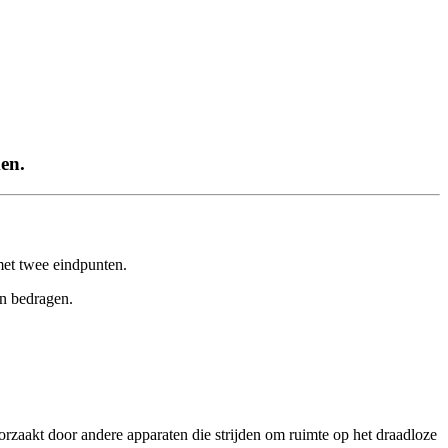
en.
et
twee
eindpunten
.
en
bedragen
.
orzaakt
door
andere
apparaten
die
strijden
om
ruimte
op
het
draadloze