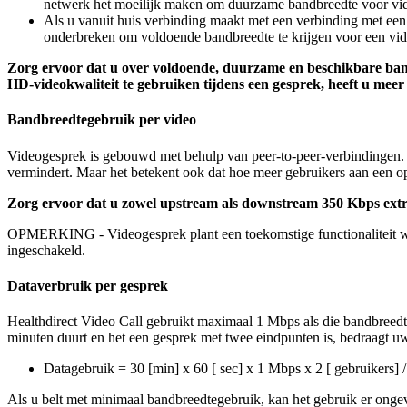
netwerk
het
moeilijk
maken
om
duurzame
bandbreedte
voor
vi
Als
u
vanuit
huis
verbinding
maakt
met
een
verbinding
met
een
onderbreken
om
voldoende
bandbreedte
te
krijgen
voor
een
vi
Zorg
ervoor
dat
u
over
voldoende
,
duurzame
en
beschikbare
ban
HD
-
videokwaliteit
te
gebruiken
tijdens
een
gesprek
,
heeft
u
meer
Bandbreedtegebruik
per
video
Videogesprek
is
gebouwd
met
behulp
van
peer
-
to
-
peer
-
verbindingen
.
vermindert
.
Maar
het
betekent
ook
dat
hoe
meer
gebruikers
aan
een
o
Zorg
ervoor
dat
u
zowel
upstream
als
downstream
350
Kbps
ext
OPMERKING
-
Videogesprek
plant
een
toekomstige
functionaliteit
w
ingeschakeld
.
Dataverbruik
per
gesprek
Healthdirect
Video
Call
gebruikt
maximaal
1
Mbps
als
die
bandbreedt
minuten
duurt
en
het
een
gesprek
met
twee
eindpunten
is
,
bedraagt
u
Datagebruik
=
30
[
min
]
x
60
[
sec
]
x
1
Mbps
x
2
[
gebruikers
]
/
Als
u
belt
met
minimaal
bandbreedtegebruik
,
kan
het
gebruik
er
onge