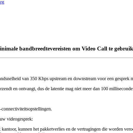
org
minimale bandbreedtevereisten om Video Call te gebruik
andsnelheid
van
350
Kbps
upstream
en
downstream
voor
een
gesprek
m
rzendt
en
ontvangt
,
dus
de
latentie
mag
niet
meer
dan
100
millisecond
.
-
connectiviteitsopstellingen
.
uw
videogesprek
:
k
kantoor
,
kunnen
het
pakketverlies
en
de
vertragingen
die
worden
vero