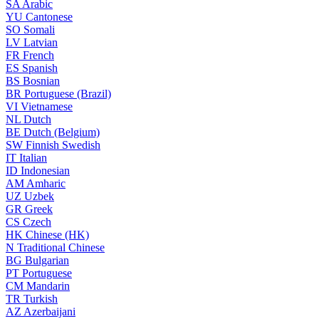
SA
Arabic
YU
Cantonese
SO
Somali
LV
Latvian
FR
French
ES
Spanish
BS
Bosnian
BR
Portuguese (Brazil)
VI
Vietnamese
NL
Dutch
BE
Dutch (Belgium)
SW
Finnish Swedish
IT
Italian
ID
Indonesian
AM
Amharic
UZ
Uzbek
GR
Greek
CS
Czech
HK
Chinese (HK)
N
Traditional Chinese
BG
Bulgarian
PT
Portuguese
CM
Mandarin
TR
Turkish
AZ
Azerbaijani