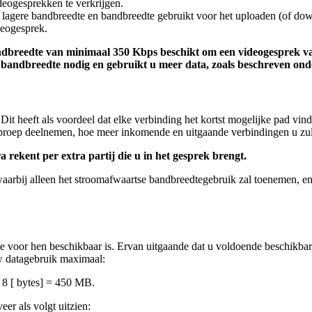
deogesprekken
te
verkrijgen
.
lagere
bandbreedte
en
bandbreedte
gebruikt
voor
het
uploaden
(
of
dow
deogesprek
.
dbreedte
van
minimaal
350
Kbps
beschikt
om
een
videogesprek
v
bandbreedte
nodig
en
gebruikt
u
meer
data
,
zoals
beschreven
ond
Dit
heeft
als
voordeel
dat
elke
verbinding
het
kortst
mogelijke
pad
vind
proep
deelnemen
,
hoe
meer
inkomende
en
uitgaande
verbindingen
u
zu
ra
rekent
per
extra
partij
die
u
in
het
gesprek
brengt
.
aarbij
alleen
het
stroomafwaartse
bandbreedtegebruik
zal
toenemen
,
e
e
voor
hen
beschikbaar
is
.
Ervan
uitgaande
dat
u
voldoende
beschikba
w
datagebruik
maximaal
:
8
[
bytes
]
=
450
MB
.
veer
als
volgt
uitzien
: