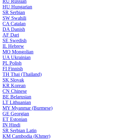
RU
Russian
HU
Hungarian
SR
Serbian
SW
Swahili
CA
Catalan
DA
Danish
AF
Dari
SE
Swedish
IL
Hebrew
MO
Mongolian
UA
Ukrainian
PL
Polish
FI
Finnish
TH
Thai (Thailand)
SK
Slovak
KR
Korean
CN
Chinese
BE
Belarusian
LT
Lithuanian
MY
Myanmar (Burmese)
GE
Georgian
ET
Estonian
IN
Hindi
SR
Serbian Latin
KM
Cambodia (Khmer)