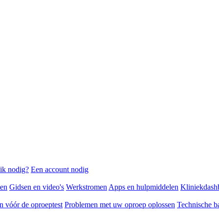
ik nodig?
Een account nodig
ten
Gidsen en video's
Werkstromen
Apps en hulpmiddelen
Kliniekdash
n vóór de oproeptest
Problemen met uw oproep oplossen
Technische b