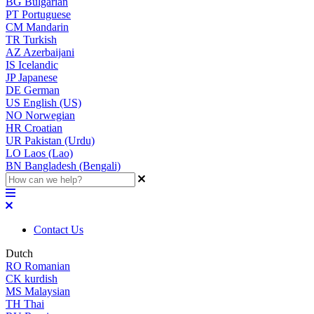
BG
Bulgarian
PT
Portuguese
CM
Mandarin
TR
Turkish
AZ
Azerbaijani
IS
Icelandic
JP
Japanese
DE
German
US
English (US)
NO
Norwegian
HR
Croatian
UR
Pakistan (Urdu)
LO
Laos (Lao)
BN
Bangladesh (Bengali)
Contact Us
Dutch
RO
Romanian
CK
kurdish
MS
Malaysian
TH
Thai