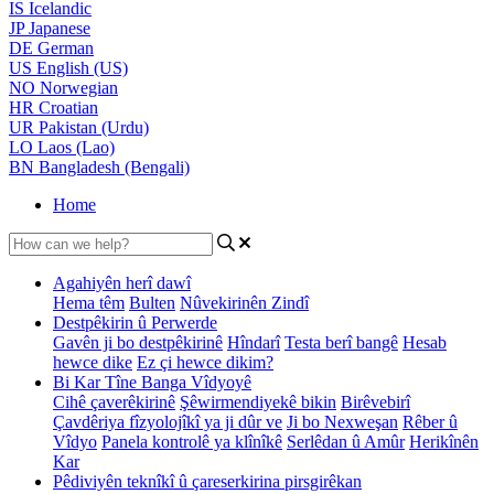
IS
Icelandic
JP
Japanese
DE
German
US
English (US)
NO
Norwegian
HR
Croatian
UR
Pakistan (Urdu)
LO
Laos (Lao)
BN
Bangladesh (Bengali)
Home
Agahiyên herî dawî
Hema têm
Bulten
Nûvekirinên Zindî
Destpêkirin û Perwerde
Gavên ji bo destpêkirinê
Hîndarî
Testa berî bangê
Hesab
hewce dike
Ez çi hewce dikim?
Bi Kar Tîne Banga Vîdyoyê
Cihê çaverêkirinê
Şêwirmendiyekê bikin
Birêvebirî
Çavdêriya fîzyolojîkî ya ji dûr ve
Ji bo Nexweşan
Rêber û
Vîdyo
Panela kontrolê ya klînîkê
Serlêdan û Amûr
Herikînên
Kar
Pêdiviyên teknîkî û çareserkirina pirsgirêkan