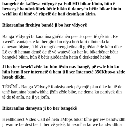
bangek
ê
de
kal
î
teya
v
î
dyoy
ê
ya
Full
HD
bikar
b
î
nin
,
h
û
n
ê
hewcey
ê
bandwidthek
b
ê
tir
bikin
û
daney
ê
n
b
ê
tir
bikar
b
î
nin
wek
î
ku
di
bin
ê
v
ê
r
û
pel
ê
de
hat
î
destn
î
ş
an
kirin
.
Bikaran
î
na
firehiya
band
ê
ji
bo
her
v
î
dyoy
ê
Banga
V
î
dyoy
î
bi
karan
î
na
gir
ê
dan
ê
n
peer
-
to
-
peer
t
ê
ç
ê
kirin
.
Ev
xwed
î
avantajek
e
ku
her
gir
ê
dan
r
ê
ya
her
î
kurt
dib
î
ne
da
ku
daneyan
bi
ş
î
ne
,
û
bi
v
î
reng
î
derengketina
di
gir
ê
dan
ê
de
k
ê
m
dike
.
L
ê
ev
di
heman
dem
ê
de
t
ê
v
ê
watey
ê
ku
her
ku
bikarh
ê
ner
b
ê
tir
bangek
ê
bikin
,
h
û
n
ê
b
ê
tir
gir
ê
dan
ê
n
hatin
û
derketin
ê
hebin
.
Ji
bo
her
kesek
î
z
ê
de
ku
h
û
n
t
ê
xin
nav
bang
ê
,
p
ê
ewle
bin
ku
h
û
n
hem
li
ser
î
nternet
ê
û
hem
j
î
li
ser
î
nternet
ê
350Kbps
-
a
z
ê
de
hesab
dikin
.
T
Ê
B
Î
N
Î
-
Banga
V
î
dyoy
ê
fonksiyonek
p
ê
ş
eroj
ê
plan
dike
ku
t
ê
de
ten
ê
karan
î
na
bandwidtha
j
ê
r
î
n
z
ê
de
bibe
,
ne
dema
ku
partiyek
din
t
ê
de
t
ê
an
î
n
,
ne
j
î
ya
jor
î
n
.
Bikaran
î
na
daneyan
ji
bo
her
bangek
ê
Healthdirect
Video
Call
d
ê
heta
1Mbps
bikar
b
î
ne
ger
ew
bandwidth
ji
wan
re
berdest
be
.
Ji
ber
v
ê
yek
ê
,
bi
texm
î
na
ku
we
bandwidth
-
a