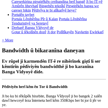
Çareserkirina pirsgirêkên ceribandina berî bangê
Ji bo IT-yê
Amûrên lihevhatî
Bingehên teknîkî
Pirsgirêkên banga we
çareser bikin
Pêdivîya te bi alîkarîyê heye?
Portalên taybet
Portala Lênihêrîna Pîr û Kalan
Portala Lênihêrîna
Tenduristiyê ya Seretayî
Derbarê Banga Vîdyoyê de
Gotar û lêkolînên dozê
Ji dor
Polîtîkayên
Navketin
Ewlekarî
+ More
Bandwidth û bikaranîna daneyan
Ev rûpel ji karmendên IT-ê re nihêrînek giştî li ser
kêmtirîn pêdiviyên bandwidthê ji bo karanîna
Banga Vîdyoyê dide.
P
ê
diviy
ê
n
her
î
k
ê
m
ê
n
Tor
û
Bandwidth
Ji
bo
ku
bi
r
ê
k
û
p
ê
k
bixebite
,
Banga
V
î
dyoy
ê
ji
bo
bangek
2
xal
ê
n
daw
î
hewcey
ê
leza
î
nterneta
her
î
k
ê
m
350Kbps
ber
bi
jor
û
j
ê
r
ve
ye
.