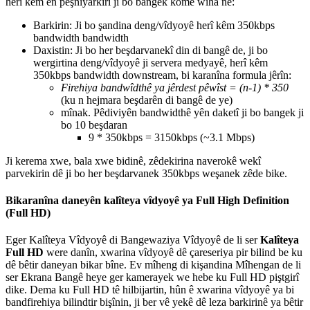
her
î
k
ê
m
ê
n
p
ê
ş
niyarkir
î
ji
bo
bangek
kom
ê
wiha
ne
:
Barkirin
:
Ji
bo
ş
andina
deng
/
v
î
dyoy
ê
her
î
k
ê
m
350kbps
bandwidth
bandwidth
Daxistin
:
Ji
bo
her
be
ş
darvanek
î
din
di
bang
ê
de
,
ji
bo
wergirtina
deng
/
v
î
dyoy
ê
ji
servera
medyay
ê
,
her
î
k
ê
m
350kbps
bandwidth
downstream
,
bi
karan
î
na
formula
j
ê
r
î
n
:
Firehiya
bandw
î
dth
ê
ya
j
ê
rdest
p
ê
w
î
st
=
(
n
-
1
)
*
350
(
ku
n
hejmara
be
ş
dar
ê
n
di
bang
ê
de
ye
)
m
î
nak
.
P
ê
diviy
ê
n
bandwidth
ê
y
ê
n
daket
î
ji
bo
bangek
ji
bo
10
be
ş
daran
9
*
350kbps
=
3150kbps
(
~
3
.
1
Mbps
)
Ji
kerema
xwe
,
bala
xwe
bidin
ê
,
z
ê
dekirina
naverok
ê
wek
î
parvekirin
d
ê
ji
bo
her
be
ş
darvanek
350kbps
we
ş
anek
z
ê
de
bike
.
Bikaran
î
na
daney
ê
n
kal
î
teya
v
î
dyoy
ê
ya
Full
High
Definition
(
Full
HD
)
Eger
Kal
î
teya
V
î
dyoy
ê
di
Bangewaziya
V
î
dyoy
ê
de
li
ser
Kal
î
teya
Full
HD
were
dan
î
n
,
xwarina
v
î
dyoy
ê
d
ê
ç
areseriya
pir
bilind
be
ku
d
ê
b
ê
tir
daneyan
bikar
b
î
ne
.
Ev
m
î
heng
di
ki
ş
andina
M
î
hengan
de
li
ser
Ekrana
Bang
ê
heye
ger
kamerayek
we
hebe
ku
Full
HD
pi
ş
tgir
î
dike
.
Dema
ku
Full
HD
t
ê
hilbijartin
,
h
û
n
ê
xwarina
v
î
dyoy
ê
ya
bi
bandfirehiya
bilindtir
bi
ş
î
nin
,
ji
ber
v
ê
yek
ê
d
ê
leza
barkirin
ê
ya
b
ê
tir