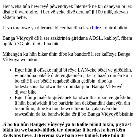
Her
weha
h
û
n
hewcey
ê
p
ê
wendiyek
î
nternet
ê
ne
ku
daneyan
bi
lez
di
ş
î
ne
û
werdigire
,
ji
ber
v
ê
yek
ê
div
ê
dereng
î
ji
100
mil
î
ç
irkeyan
z
ê
detir
nebe
.
Leza
tora
xwe
ya
î
nternet
ê
bi
ceribandina
leza
bilez
kontrol
bikin
.
Banga
V
î
dyoy
ê
d
ê
li
ser
sazkirin
ê
n
gir
ê
dana
ADSL
,
kabloy
î
,
f
î
bera
opt
î
k
û
3G
,
4G
û
5G
bixebite
.
M
î
heng
ê
n
ku
h
û
n
bikar
t
î
nin
dibe
ku
bandor
ê
li
ser
kal
î
teya
Banga
V
î
dyoya
we
bikin
:
Eger
h
û
n
ji
of
î
seke
mij
û
l
bi
r
ê
ya
LAN
-
eke
b
ê
t
ê
l
ve
gir
ê
didin
,
windab
û
na
pak
ê
t
ê
û
derengketin
ê
n
ji
ber
c
î
haz
ê
n
din
ê
n
ku
ji
bo
c
î
h
ê
li
ser
b
ê
t
ê
l
ê
reqabet
ê
dikin
ç
ê
dibin
,
dibe
ku
bidestxistina
bandwidthek
domdar
ji
bo
Banga
V
î
dyoy
ê
dijwar
bike
.
Eger
h
û
n
ji
mal
ê
bi
gir
ê
danek
bandwidth
a
nizm
ve
gir
ê
didin
,
û
h
û
n
bandwidth
ji
bo
barkirin
(
an
dak
ê
ş
andin
)
daney
ê
n
din
bikar
t
î
nin
,
dibe
ku
h
û
n
hewce
bikin
ku
ç
alakiy
ê
n
din
rawest
î
nin
da
ku
bandwidtha
t
ê
r
ji
bo
Banga
V
î
dyoy
ê
bist
î
nin
.
Ji
bo
ku
h
û
n
Bangek
V
î
dyoy
ê
ya
bi
kal
î
te
bilind
bikin
,
pi
ş
trast
bikin
ku
we
bandwidthek
t
ê
r
,
domdar
û
berdest
a
her
î
k
ê
m
350Kbps
heye
.
Ji
kerema
xwe
bala
xwe
bidin
ê
,
heke
h
û
n
di