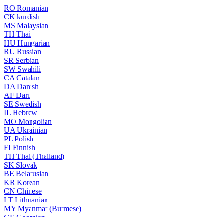
RO
Romanian
CK
kurdish
MS
Malaysian
TH
Thai
HU
Hungarian
RU
Russian
SR
Serbian
SW
Swahili
CA
Catalan
DA
Danish
AF
Dari
SE
Swedish
IL
Hebrew
MO
Mongolian
UA
Ukrainian
PL
Polish
FI
Finnish
TH
Thai (Thailand)
SK
Slovak
BE
Belarusian
KR
Korean
CN
Chinese
LT
Lithuanian
MY
Myanmar (Burmese)