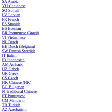
SA
Arabic
YU
Cantonese
SO
Somali
LV
Latvian
FR
French
ES
Spanish
BS
Bosnian
BR
Portuguese (Brazil)
VI
Vietnamese
NL
Dutch
BE
Dutch (Belgium)
SW
Finnish Swedish
IT
Italian
ID
Indonesian
AM
Amharic
UZ
Uzbek
GR
Greek
CS
Czech
HK
Chinese (HK)
BG
Bulgarian
N
Traditional Chinese
PT
Portuguese
CM
Mandarin
TR
Turkish
AZ
Azerbaijani