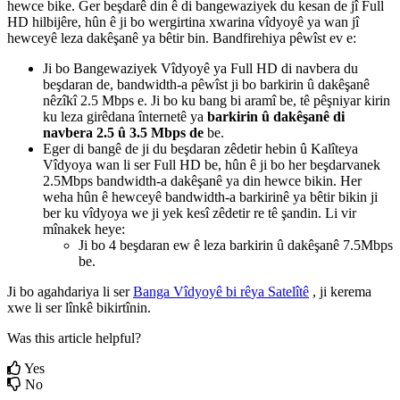
hewce
bike
.
Ger
be
ş
dar
ê
din
ê
di
bangewaziyek
du
kesan
de
j
î
Full
HD
hilbij
ê
re
,
h
û
n
ê
ji
bo
wergirtina
xwarina
v
î
dyoy
ê
ya
wan
j
î
hewcey
ê
leza
dak
ê
ş
an
ê
ya
b
ê
tir
bin
.
Bandfirehiya
p
ê
w
î
st
ev
e
:
Ji
bo
Bangewaziyek
V
î
dyoy
ê
ya
Full
HD
di
navbera
du
be
ş
daran
de
,
bandwidth
-
a
p
ê
w
î
st
ji
bo
barkirin
û
dak
ê
ş
an
ê
n
ê
z
î
k
î
2
.
5
Mbps
e
.
Ji
bo
ku
bang
bi
aram
î
be
,
t
ê
p
ê
ş
niyar
kirin
ku
leza
gir
ê
dana
î
nternet
ê
ya
barkirin
û
dak
ê
ş
an
ê
di
navbera
2
.
5
û
3
.
5
Mbps
de
be
.
Eger
di
bang
ê
de
ji
du
be
ş
daran
z
ê
detir
hebin
û
Kal
î
teya
V
î
dyoya
wan
li
ser
Full
HD
be
,
h
û
n
ê
ji
bo
her
be
ş
darvanek
2
.
5Mbps
bandwidth
-
a
dak
ê
ş
an
ê
ya
din
hewce
bikin
.
Her
weha
h
û
n
ê
hewcey
ê
bandwidth
-
a
barkirin
ê
ya
b
ê
tir
bikin
ji
ber
ku
v
î
dyoya
we
ji
yek
kes
î
z
ê
detir
re
t
ê
ş
andin
.
Li
vir
m
î
nakek
heye
:
Ji
bo
4
be
ş
daran
ew
ê
leza
barkirin
û
dak
ê
ş
an
ê
7
.
5Mbps
be
.
Ji
bo
agahdariya
li
ser
Banga
V
î
dyoy
ê
bi
r
ê
ya
Satel
î
t
ê
,
ji
kerema
xwe
li
ser
l
î
nk
ê
bikirt
î
nin
.
Was this article helpful?
Yes
No