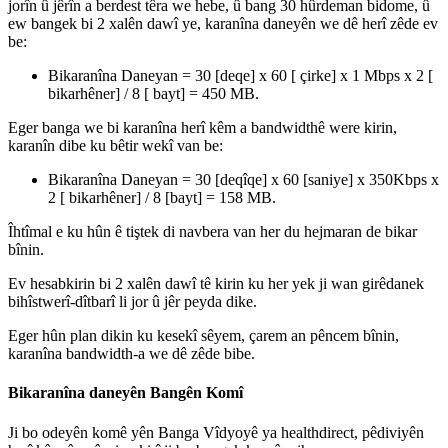
jor
î
n
û
j
ê
r
î
n
a
berdest
t
ê
ra
we
hebe
,
û
bang
30
h
û
rdeman
bidome
,
û
ew
bangek
bi
2
xal
ê
n
daw
î
ye
,
karan
î
na
daney
ê
n
we
d
ê
her
î
z
ê
de
ev
be
:
Bikaran
î
na
Daneyan
=
30
[
deqe
]
x
60
[
ç
irke
]
x
1
Mbps
x
2
[
bikarh
ê
ner
]
/
8
[
bayt
]
=
450
MB
.
Eger
banga
we
bi
karan
î
na
her
î
k
ê
m
a
bandwidth
ê
were
kirin
,
karan
î
n
dibe
ku
b
ê
tir
wek
î
van
be
:
Bikaran
î
na
Daneyan
=
30
[
deq
î
qe
]
x
60
[
saniye
]
x
350Kbps
x
2
[
bikarh
ê
ner
]
/
8
[
bayt
]
=
158
MB
.
Î
ht
î
mal
e
ku
h
û
n
ê
ti
ş
tek
di
navbera
van
her
du
hejmaran
de
bikar
b
î
nin
.
Ev
hesabkirin
bi
2
xal
ê
n
daw
î
t
ê
kirin
ku
her
yek
ji
wan
gir
ê
danek
bih
î
stwer
î
-
d
î
tbar
î
li
jor
û
j
ê
r
peyda
dike
.
Eger
h
û
n
plan
dikin
ku
kesek
î
s
ê
yem
,
ç
arem
an
p
ê
ncem
b
î
nin
,
karan
î
na
bandwidth
-
a
we
d
ê
z
ê
de
bibe
.
Bikaran
î
na
daney
ê
n
Bang
ê
n
Kom
î
Ji
bo
odey
ê
n
kom
ê
y
ê
n
Banga
V
î
dyoy
ê
ya
healthdirect
,
p
ê
diviy
ê
n