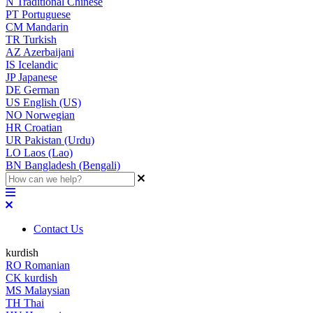
N
Traditional Chinese
PT
Portuguese
CM
Mandarin
TR
Turkish
AZ
Azerbaijani
IS
Icelandic
JP
Japanese
DE
German
US
English (US)
NO
Norwegian
HR
Croatian
UR
Pakistan (Urdu)
LO
Laos (Lao)
BN
Bangladesh (Bengali)
Contact Us
kurdish
RO
Romanian
CK
kurdish
MS
Malaysian
TH
Thai