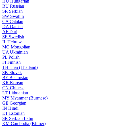
HU
Hungarian
RU
Russian
SR
Serbian
SW
Swahili
CA
Catalan
DA
Danish
AF
Dari
SE
Swedish
IL
Hebrew
MO
Mongolian
UA
Ukrainian
PL
Polish
FI
Finnish
TH
Thai (Thailand)
SK
Slovak
BE
Belarusian
KR
Korean
CN
Chinese
LT
Lithuanian
MY
Myanmar (Burmese)
GE
Georgian
IN
Hindi
ET
Estonian
SR
Serbian Latin
KM
Cambodia (Khmer)