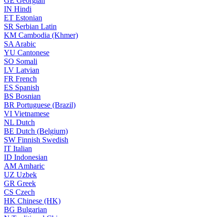
GE
Georgian
IN
Hindi
ET
Estonian
SR
Serbian Latin
KM
Cambodia (Khmer)
SA
Arabic
YU
Cantonese
SO
Somali
LV
Latvian
FR
French
ES
Spanish
BS
Bosnian
BR
Portuguese (Brazil)
VI
Vietnamese
NL
Dutch
BE
Dutch (Belgium)
SW
Finnish Swedish
IT
Italian
ID
Indonesian
AM
Amharic
UZ
Uzbek
GR
Greek
CS
Czech
HK
Chinese (HK)
BG
Bulgarian