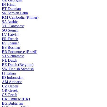
GE
Georgian
IN
Hindi
ET
Estonian
SR
Serbian Latin
KM
Cambodia (Khmer)
SA
Arabic
YU
Cantonese
SO
Somali
LV
Latvian
FR
French
ES
Spanish
BS
Bosnian
BR
Portuguese (Brazil)
VI
Vietnamese
NL
Dutch
BE
Dutch (Belgium)
SW
Finnish Swedish
IT
Italian
ID
Indonesian
AM
Amharic
UZ
Uzbek
GR
Greek
CS
Czech
HK
Chinese (HK)
BG
Bulgarian