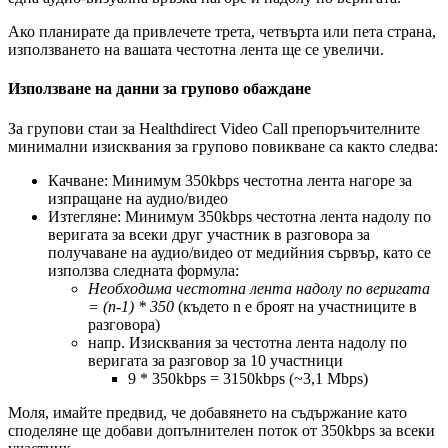
А
к
о
п
л
а
н
и
р
а
т
е
д
а
п
р
и
в
л
е
ч
е
т
е
т
р
е
т
а
,
ч
е
т
в
ъ
р
т
а
и
л
и
п
е
т
а
с
т
р
а
н
а
,
и
з
п
о
л
з
в
а
н
е
т
о
н
а
в
а
ш
а
т
а
ч
е
с
т
о
т
н
а
л
е
н
т
а
щ
е
с
е
у
в
е
л
и
ч
и
.
И
з
п
о
л
з
в
а
н
е
н
а
д
а
н
н
и
з
а
г
р
у
п
о
в
о
о
б
а
ж
д
а
н
е
З
а
г
р
у
п
о
в
и
с
т
а
и
з
а
Healthdirect
Video
Call
п
р
е
п
о
р
ъ
ч
и
т
е
л
н
и
т
е
м
и
н
и
м
а
л
н
и
и
з
и
с
к
в
а
н
и
я
з
а
г
р
у
п
о
в
о
п
о
в
и
к
в
а
н
е
с
а
к
а
к
т
о
с
л
е
д
в
а
:
К
а
ч
в
а
н
е
:
М
и
н
и
м
у
м
350kbps
ч
е
с
т
о
т
н
а
л
е
н
т
а
н
а
г
о
р
е
з
а
и
з
п
р
а
щ
а
н
е
н
а
а
у
д
и
о
/
в
и
д
е
о
И
з
т
е
г
л
я
н
е
:
М
и
н
и
м
у
м
350kbps
ч
е
с
т
о
т
н
а
л
е
н
т
а
н
а
д
о
л
у
п
о
в
е
р
и
г
а
т
а
з
а
в
с
е
к
и
д
р
у
г
у
ч
а
с
т
н
и
к
в
р
а
з
г
о
в
о
р
а
з
а
п
о
л
у
ч
а
в
а
н
е
н
а
а
у
д
и
о
/
в
и
д
е
о
о
т
м
е
д
и
й
н
и
я
с
ъ
р
в
ъ
р
,
к
а
т
о
с
е
и
з
п
о
л
з
в
а
с
л
е
д
н
а
т
а
ф
о
р
м
у
л
а
:
Н
е
о
б
х
о
д
и
м
а
ч
е
с
т
о
т
н
а
л
е
н
т
а
н
а
д
о
л
у
п
о
в
е
р
и
г
а
т
а
=
(
n
-
1
)
*
350
(
к
ъ
д
е
т
о
n
е
б
р
о
я
т
н
а
у
ч
а
с
т
н
и
ц
и
т
е
в
р
а
з
г
о
в
о
р
а
)
н
а
п
р
.
И
з
и
с
к
в
а
н
и
я
з
а
ч
е
с
т
о
т
н
а
л
е
н
т
а
н
а
д
о
л
у
п
о
в
е
р
и
г
а
т
а
з
а
р
а
з
г
о
в
о
р
з
а
10
у
ч
а
с
т
н
и
ц
и
9
*
350kbps
=
3150kbps
(
~
3
,
1
Mbps
)
М
о
л
я
,
и
м
а
й
т
е
п
р
е
д
в
и
д
,
ч
е
д
о
б
а
в
я
н
е
т
о
н
а
с
ъ
д
ъ
р
ж
а
н
и
е
к
а
т
о
с
п
о
д
е
л
я
н
е
щ
е
д
о
б
а
в
и
д
о
п
ъ
л
н
и
т
е
л
е
н
п
о
т
о
к
о
т
350kbps
з
а
в
с
е
к
и