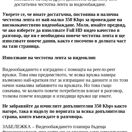
д
о
с
т
а
т
ъ
ч
н
а
ч
е
с
т
о
т
н
а
л
е
н
т
а
з
а
в
и
д
е
о
о
б
а
ж
д
а
н
е
.
У
в
е
р
е
т
е
с
е
,
ч
е
и
м
а
т
е
д
о
с
т
а
т
ъ
ч
н
а
,
п
о
с
т
о
я
н
н
а
и
н
а
л
и
ч
н
а
ч
е
с
т
о
т
н
а
л
е
н
т
а
о
т
н
а
й
-
м
а
л
к
о
350
Kbps
з
а
п
р
о
в
е
ж
д
а
н
е
н
а
в
и
с
о
к
о
к
а
ч
е
с
т
в
е
н
о
в
и
д
е
о
о
б
а
ж
д
а
н
е
.
М
о
л
я
,
и
м
а
й
т
е
п
р
е
д
в
и
д
,
ч
е
а
к
о
и
з
б
е
р
е
т
е
д
а
и
з
п
о
л
з
в
а
т
е
Full
HD
в
и
д
е
о
к
а
ч
е
с
т
в
о
в
р
а
з
г
о
в
о
р
,
щ
е
в
и
е
н
е
о
б
х
о
д
и
м
а
п
о
в
е
ч
е
ч
е
с
т
о
т
н
а
л
е
н
т
а
и
щ
е
и
з
п
о
л
з
в
а
т
е
п
о
в
е
ч
е
д
а
н
н
и
,
к
а
к
т
о
е
п
о
с
о
ч
е
н
о
в
д
о
л
н
а
т
а
ч
а
с
т
н
а
т
а
з
и
с
т
р
а
н
и
ц
а
.
И
з
п
о
л
з
в
а
н
е
н
а
ч
е
с
т
о
т
н
а
л
е
н
т
а
з
а
в
и
д
е
о
к
л
и
п
В
и
д
е
о
о
б
а
ж
д
а
н
е
т
о
е
и
з
г
р
а
д
е
н
о
с
п
о
м
о
щ
т
а
н
а
peer
-
to
-
peer
в
р
ъ
з
к
и
.
Т
о
в
а
и
м
а
п
р
е
д
и
м
с
т
в
о
т
о
,
ч
е
в
с
я
к
а
в
р
ъ
з
к
а
н
а
м
и
р
а
в
ъ
з
м
о
ж
н
о
н
а
й
-
к
р
а
т
к
и
я
п
ъ
т
з
а
и
з
п
р
а
щ
а
н
е
н
а
д
а
н
н
и
т
е
и
п
о
т
о
з
и
н
а
ч
и
н
н
а
м
а
л
я
в
а
з
а
б
а
в
я
н
е
т
о
н
а
в
р
ъ
з
к
а
т
а
.
Н
о
т
о
в
а
с
ъ
щ
о
о
з
н
а
ч
а
в
а
,
ч
е
к
о
л
к
о
т
о
п
о
в
е
ч
е
п
о
т
р
е
б
и
т
е
л
и
в
л
и
з
а
т
в
р
а
з
г
о
в
о
р
,
т
о
л
к
о
в
а
п
о
в
е
ч
е
в
х
о
д
я
щ
и
и
и
з
х
о
д
я
щ
и
в
р
ъ
з
к
и
щ
е
и
м
а
т
е
.
Н
е
з
а
б
р
а
в
я
й
т
е
д
а
и
з
ч
и
с
л
и
т
е
д
о
п
ъ
л
н
и
т
е
л
н
и
350
Kbps
к
а
к
т
о
н
а
г
о
р
е
,
т
а
к
а
и
н
а
д
о
л
у
п
о
в
е
р
и
г
а
т
а
з
а
в
с
я
к
а
д
о
п
ъ
л
н
и
т
е
л
н
а
с
т
р
а
н
а
,
к
о
я
т
о
в
ъ
в
е
ж
д
а
т
е
в
р
а
з
г
о
в
о
р
а
.
З
А
Б
Е
Л
Е
Ж
К
А
–
В
и
д
е
о
о
б
а
ж
д
а
н
е
т
о
п
л
а
н
и
р
а
б
ъ
д
е
щ
а
ф
у
н
к
ц
и
о
н
а
л
н
о
с
т
,
п
р
и
к
о
я
т
о
щ
е
с
е
у
в
е
л
и
ч
и
с
а
м
о
и
з
п
о
л
з
в
а
н
е
т
о