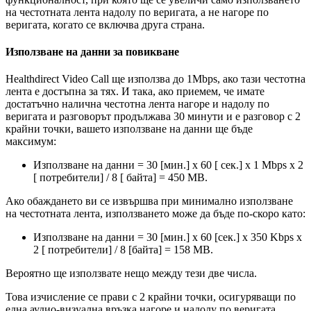
н
а
ч
е
с
т
о
т
н
а
т
а
л
е
н
т
а
н
а
д
о
л
у
п
о
в
е
р
и
г
а
т
а
,
а
н
е
н
а
г
о
р
е
п
о
в
е
р
и
г
а
т
а
,
к
о
г
а
т
о
с
е
в
к
л
ю
ч
в
а
д
р
у
г
а
с
т
р
а
н
а
.
И
з
п
о
л
з
в
а
н
е
н
а
д
а
н
н
и
з
а
п
о
в
и
к
в
а
н
е
Healthdirect
Video
Call
щ
е
и
з
п
о
л
з
в
а
д
о
1Mbps
,
а
к
о
т
а
з
и
ч
е
с
т
о
т
н
а
л
е
н
т
а
е
д
о
с
т
ъ
п
н
а
з
а
т
я
х
.
И
т
а
к
а
,
а
к
о
п
р
и
е
м
е
м
,
ч
е
и
м
а
т
е
д
о
с
т
а
т
ъ
ч
н
о
н
а
л
и
ч
н
а
ч
е
с
т
о
т
н
а
л
е
н
т
а
н
а
г
о
р
е
и
н
а
д
о
л
у
п
о
в
е
р
и
г
а
т
а
и
р
а
з
г
о
в
о
р
ъ
т
п
р
о
д
ъ
л
ж
а
в
а
30
м
и
н
у
т
и
и
е
р
а
з
г
о
в
о
р
с
2
к
р
а
й
н
и
т
о
ч
к
и
,
в
а
ш
е
т
о
и
з
п
о
л
з
в
а
н
е
н
а
д
а
н
н
и
щ
е
б
ъ
д
е
м
а
к
с
и
м
у
м
:
И
з
п
о
л
з
в
а
н
е
н
а
д
а
н
н
и
=
30
[
м
и
н
.
]
x
60
[
с
е
к
.
]
x
1
Mbps
x
2
[
п
о
т
р
е
б
и
т
е
л
и
]
/
8
[
б
а
й
т
а
]
=
450
MB
.
А
к
о
о
б
а
ж
д
а
н
е
т
о
в
и
с
е
и
з
в
ъ
р
ш
в
а
п
р
и
м
и
н
и
м
а
л
н
о
и
з
п
о
л
з
в
а
н
е
н
а
ч
е
с
т
о
т
н
а
т
а
л
е
н
т
а
,
и
з
п
о
л
з
в
а
н
е
т
о
м
о
ж
е
д
а
б
ъ
д
е
п
о
-
с
к
о
р
о
к
а
т
о
:
И
з
п
о
л
з
в
а
н
е
н
а
д
а
н
н
и
=
30
[
м
и
н
.
]
x
60
[
с
е
к
.
]
x
350
Kbps
x
2
[
п
о
т
р
е
б
и
т
е
л
и
]
/
8
[
б
а
й
т
а
]
=
158
MB
.
В
е
р
о
я
т
н
о
щ
е
и
з
п
о
л
з
в
а
т
е
н
е
щ
о
м
е
ж
д
у
т
е
з
и
д
в
е
ч
и
с
л
а
.
Т
о
в
а
и
з
ч
и
с
л
е
н
и
е
с
е
п
р
а
в
и
с
2
к
р
а
й
н
и
т
о
ч
к
и
,
о
с
и
г
у
р
я
в
а
щ
и
п
о
е
д
н
а
а
у
д
и
о
-
в
и
з
у
а
л
н
а
в
р
ъ
з
к
а
н
а
г
о
р
е
и
н
а
д
о
л
у
п
о
в
е
р
и
г
а
т
а
.