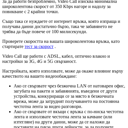
З
а
д
а
р
а
б
о
т
и
б
е
з
п
р
о
б
л
е
м
н
о
,
Video
Call
и
з
и
с
к
в
а
м
и
н
и
м
а
л
н
а
ш
и
р
о
к
о
л
е
н
т
о
в
а
с
к
о
р
о
с
т
о
т
350
Kbps
н
а
г
о
р
е
и
н
а
д
о
л
у
з
а
п
о
в
и
к
в
а
н
е
с
2
к
р
а
й
н
и
т
о
ч
к
и
.
С
ъ
щ
о
т
а
к
а
с
е
н
у
ж
д
а
е
т
е
о
т
и
н
т
е
р
н
е
т
в
р
ъ
з
к
а
,
к
о
я
т
о
и
з
п
р
а
щ
а
и
п
о
л
у
ч
а
в
а
д
а
н
н
и
д
о
с
т
а
т
ъ
ч
н
о
б
ъ
р
з
о
,
т
а
к
а
ч
е
з
а
б
а
в
я
н
е
т
о
н
е
т
р
я
б
в
а
д
а
б
ъ
д
е
п
о
в
е
ч
е
о
т
100
м
и
л
и
с
е
к
у
н
д
и
.
П
р
о
в
е
р
е
т
е
с
к
о
р
о
с
т
т
а
н
а
в
а
ш
а
т
а
ш
и
р
о
к
о
л
е
н
т
о
в
а
в
р
ъ
з
к
а
,
к
а
т
о
с
т
а
р
т
и
р
а
т
е
т
е
с
т
з
а
с
к
о
р
о
с
т
.
Video
Call
щ
е
р
а
б
о
т
и
с
ADSL
,
к
а
б
е
л
,
о
п
т
и
ч
н
о
в
л
а
к
н
о
и
н
а
с
т
р
о
й
к
и
з
а
3G
,
4G
и
5G
с
в
ъ
р
з
а
н
о
с
т
.
Н
а
с
т
р
о
й
к
а
т
а
,
к
о
я
т
о
и
з
п
о
л
з
в
а
т
е
,
м
о
ж
е
д
а
о
к
а
ж
е
в
л
и
я
н
и
е
в
ъ
р
х
у
к
а
ч
е
с
т
в
о
т
о
н
а
в
а
ш
е
т
о
в
и
д
е
о
о
б
а
ж
д
а
н
е
:
А
к
о
с
е
с
в
ъ
р
з
в
а
т
е
ч
р
е
з
б
е
з
ж
и
ч
н
а
LAN
о
т
н
а
т
о
в
а
р
е
н
о
ф
и
с
,
з
а
г
у
б
а
т
а
н
а
п
а
к
е
т
и
и
з
а
б
а
в
я
н
и
я
т
а
,
в
ъ
в
е
д
е
н
и
о
т
д
р
у
г
и
у
с
т
р
о
й
с
т
в
а
,
к
о
н
к
у
р
и
р
а
щ
и
с
е
з
а
м
я
с
т
о
в
б
е
з
ж
и
ч
н
а
т
а
м
р
е
ж
а
,
м
о
ж
е
д
а
з
а
т
р
у
д
н
я
т
п
о
л
у
ч
а
в
а
н
е
т
о
н
а
п
о
с
т
о
я
н
н
а
ч
е
с
т
о
т
н
а
л
е
н
т
а
з
а
в
и
д
е
о
р
а
з
г
о
в
о
р
и
.
А
к
о
с
е
с
в
ъ
р
з
в
а
т
е
о
т
в
к
ъ
щ
и
с
в
р
ъ
з
к
а
с
п
о
-
н
и
с
к
а
ч
е
с
т
о
т
н
а
л
е
н
т
а
и
и
з
п
о
л
з
в
а
т
е
ч
е
с
т
о
т
н
а
л
е
н
т
а
з
а
к
а
ч
в
а
н
е
(
и
л
и
и
з
т
е
г
л
я
н
е
)
н
а
д
р
у
г
и
д
а
н
н
и
,
м
о
ж
е
д
а
с
е
н
а
л
о
ж
и
д
а
п
о
с
т
а
в
и
т
е
н
а
п
а
у
з
а
д
р
у
г
и
д
е
й
н
о
с
т
и
,
з
а
д
а
п
о
л
у
ч
и
т
е