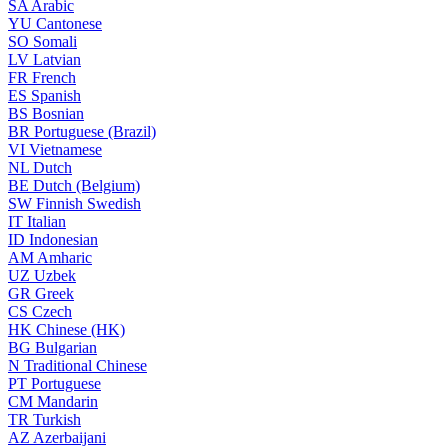
SA
Arabic
YU
Cantonese
SO
Somali
LV
Latvian
FR
French
ES
Spanish
BS
Bosnian
BR
Portuguese (Brazil)
VI
Vietnamese
NL
Dutch
BE
Dutch (Belgium)
SW
Finnish Swedish
IT
Italian
ID
Indonesian
AM
Amharic
UZ
Uzbek
GR
Greek
CS
Czech
HK
Chinese (HK)
BG
Bulgarian
N
Traditional Chinese
PT
Portuguese
CM
Mandarin
TR
Turkish
AZ
Azerbaijani