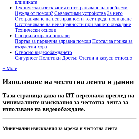
клиниката
Технически изисквания и отстраняване на проблеми
Нужда от помощ?
Съвместими устройства
За него
Отстраняване на неизправности тест преди повикване
Отстраняване на неизправности при вашето обаждане
Технически основи
Специализирани портали
Портал за първична здравна помощ
Портал за грижа за
възрастни хора
Относно видеообаждането
Сигурност
Политики
Достъп
Статии и казуси
относно
+ More
Използване на честотна лента и данни
Тази страница дава на ИТ персонала преглед на
минималните изисквания за честотна лента за
използване на видеообаждане.
М
и
н
и
м
а
л
н
и
и
з
и
с
к
в
а
н
и
я
з
а
м
р
е
ж
а
и
ч
е
с
т
о
т
н
а
л
е
н
т
а