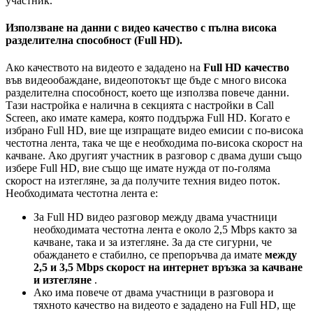
у
ч
а
с
т
н
и
к
.
И
з
п
о
л
з
в
а
н
е
н
а
д
а
н
н
и
с
в
и
д
е
о
к
а
ч
е
с
т
в
о
с
п
ъ
л
н
а
в
и
с
о
к
а
р
а
з
д
е
л
и
т
е
л
н
а
с
п
о
с
о
б
н
о
с
т
(
Full
HD
)
.
А
к
о
к
а
ч
е
с
т
в
о
т
о
н
а
в
и
д
е
о
т
о
е
з
а
д
а
д
е
н
о
н
а
Full
HD
к
а
ч
е
с
т
в
о
в
ъ
в
в
и
д
е
о
о
б
а
ж
д
а
н
е
,
в
и
д
е
о
п
о
т
о
к
ъ
т
щ
е
б
ъ
д
е
с
м
н
о
г
о
в
и
с
о
к
а
р
а
з
д
е
л
и
т
е
л
н
а
с
п
о
с
о
б
н
о
с
т
,
к
о
е
т
о
щ
е
и
з
п
о
л
з
в
а
п
о
в
е
ч
е
д
а
н
н
и
.
Т
а
з
и
н
а
с
т
р
о
й
к
а
е
н
а
л
и
ч
н
а
в
с
е
к
ц
и
я
т
а
с
н
а
с
т
р
о
й
к
и
в
Call
Screen
,
а
к
о
и
м
а
т
е
к
а
м
е
р
а
,
к
о
я
т
о
п
о
д
д
ъ
р
ж
а
Full
HD
.
К
о
г
а
т
о
е
и
з
б
р
а
н
о
Full
HD
,
в
и
е
щ
е
и
з
п
р
а
щ
а
т
е
в
и
д
е
о
е
м
и
с
и
и
с
п
о
-
в
и
с
о
к
а
ч
е
с
т
о
т
н
а
л
е
н
т
а
,
т
а
к
а
ч
е
щ
е
е
н
е
о
б
х
о
д
и
м
а
п
о
-
в
и
с
о
к
а
с
к
о
р
о
с
т
н
а
к
а
ч
в
а
н
е
.
А
к
о
д
р
у
г
и
я
т
у
ч
а
с
т
н
и
к
в
р
а
з
г
о
в
о
р
с
д
в
а
м
а
д
у
ш
и
с
ъ
щ
о
и
з
б
е
р
е
Full
HD
,
в
и
е
с
ъ
щ
о
щ
е
и
м
а
т
е
н
у
ж
д
а
о
т
п
о
-
г
о
л
я
м
а
с
к
о
р
о
с
т
н
а
и
з
т
е
г
л
я
н
е
,
з
а
д
а
п
о
л
у
ч
и
т
е
т
е
х
н
и
я
в
и
д
е
о
п
о
т
о
к
.
Н
е
о
б
х
о
д
и
м
а
т
а
ч
е
с
т
о
т
н
а
л
е
н
т
а
е
:
З
а
Full
HD
в
и
д
е
о
р
а
з
г
о
в
о
р
м
е
ж
д
у
д
в
а
м
а
у
ч
а
с
т
н
и
ц
и
н
е
о
б
х
о
д
и
м
а
т
а
ч
е
с
т
о
т
н
а
л
е
н
т
а
е
о
к
о
л
о
2
,
5
Mbps
к
а
к
т
о
з
а
к
а
ч
в
а
н
е
,
т
а
к
а
и
з
а
и
з
т
е
г
л
я
н
е
.
З
а
д
а
с
т
е
с
и
г
у
р
н
и
,
ч
е
о
б
а
ж
д
а
н
е
т
о
е
с
т
а
б
и
л
н
о
,
с
е
п
р
е
п
о
р
ъ
ч
в
а
д
а
и
м
а
т
е
м
е
ж
д
у
2
,
5
и
3
,
5
Mbps
с
к
о
р
о
с
т
н
а
и
н
т
е
р
н
е
т
в
р
ъ
з
к
а
з
а
к
а
ч
в
а
н
е
и
и
з
т
е
г
л
я
н
е
.
А
к
о
и
м
а
п
о
в
е
ч
е
о
т
д
в
а
м
а
у
ч
а
с
т
н
и
ц
и
в
р
а
з
г
о
в
о
р
а
и
т
я
х
н
о
т
о
к
а
ч
е
с
т
в
о
н
а
в
и
д
е
о
т
о
е
з
а
д
а
д
е
н
о
н
а
Full
HD
,
щ
е