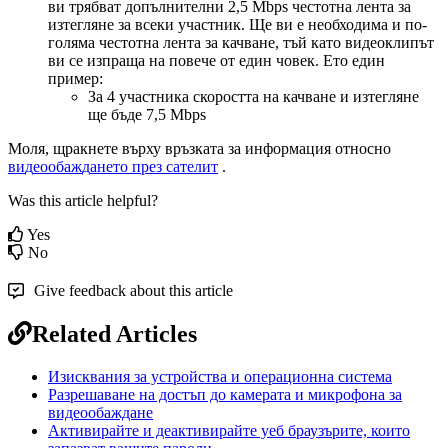
в
и
т
р
я
б
в
а
т
д
о
п
ъ
л
н
и
т
е
л
н
и
2
,
5
Mbps
ч
е
с
т
о
т
н
а
л
е
н
т
а
з
а
и
з
т
е
г
л
я
н
е
з
а
в
с
е
к
и
у
ч
а
с
т
н
и
к
.
Щ
е
в
и
е
н
е
о
б
х
о
д
и
м
а
и
п
о
-
г
о
л
я
м
а
ч
е
с
т
о
т
н
а
л
е
н
т
а
з
а
к
а
ч
в
а
н
е
,
т
ъ
й
к
а
т
о
в
и
д
е
о
к
л
и
п
ъ
т
в
и
с
е
и
з
п
р
а
щ
а
н
а
п
о
в
е
ч
е
о
т
е
д
и
н
ч
о
в
е
к
.
Е
т
о
е
д
и
н
п
р
и
м
е
р
:
З
а
4
у
ч
а
с
т
н
и
к
а
с
к
о
р
о
с
т
т
а
н
а
к
а
ч
в
а
н
е
и
и
з
т
е
г
л
я
н
е
щ
е
б
ъ
д
е
7
,
5
Mbps
М
о
л
я
,
щ
р
а
к
н
е
т
е
в
ъ
р
х
у
в
р
ъ
з
к
а
т
а
з
а
и
н
ф
о
р
м
а
ц
и
я
о
т
н
о
с
н
о
в
и
д
е
о
о
б
а
ж
д
а
н
е
т
о
п
р
е
з
с
а
т
е
л
и
т
.
Was this article helpful?
Yes
No
Give feedback about this article
Related Articles
Изисквания за устройства и операционна система
Разрешаване на достъп до камерата и микрофона за
видеообаждане
Активирайте и деактивирайте уеб браузърите, които