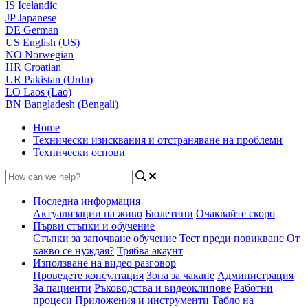
IS
Icelandic
JP
Japanese
DE
German
US
English (US)
NO
Norwegian
HR
Croatian
UR
Pakistan (Urdu)
LO
Laos (Lao)
BN
Bangladesh (Bengali)
Home
Технически изисквания и отстраняване на проблеми
Технически основи
Последна информация
Актуализации на живо
Бюлетини
Очаквайте скоро
Първи стъпки и обучение
Стъпки за започване
обучение
Тест преди повикване
От
какво се нуждая?
Трябва акаунт
Използване на видео разговор
Проведете консултация
Зона за чакане
Администрация
За пациенти
Ръководства и видеоклипове
Работни
процеси
Приложения и инструменти
Табло на