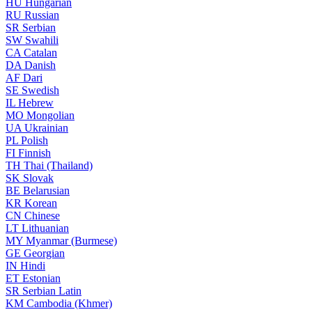
HU
Hungarian
RU
Russian
SR
Serbian
SW
Swahili
CA
Catalan
DA
Danish
AF
Dari
SE
Swedish
IL
Hebrew
MO
Mongolian
UA
Ukrainian
PL
Polish
FI
Finnish
TH
Thai (Thailand)
SK
Slovak
BE
Belarusian
KR
Korean
CN
Chinese
LT
Lithuanian
MY
Myanmar (Burmese)
GE
Georgian
IN
Hindi
ET
Estonian
SR
Serbian Latin
KM
Cambodia (Khmer)