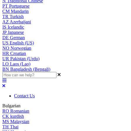
N
Traditional Chinese
PT
Portuguese
CM
Mandarin
TR
Turkish
AZ
Azerbaijani
IS
Icelandic
JP
Japanese
DE
German
US
English (US)
NO
Norwegian
HR
Croatian
UR
Pakistan (Urdu)
LO
Laos (Lao)
BN
Bangladesh (Bengali)
Contact Us
Bulgarian
RO
Romanian
CK
kurdish
MS
Malaysian
TH
Thai