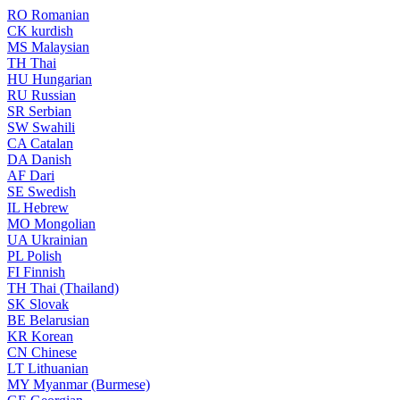
RO
Romanian
CK
kurdish
MS
Malaysian
TH
Thai
HU
Hungarian
RU
Russian
SR
Serbian
SW
Swahili
CA
Catalan
DA
Danish
AF
Dari
SE
Swedish
IL
Hebrew
MO
Mongolian
UA
Ukrainian
PL
Polish
FI
Finnish
TH
Thai (Thailand)
SK
Slovak
BE
Belarusian
KR
Korean
CN
Chinese
LT
Lithuanian
MY
Myanmar (Burmese)