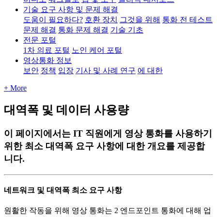
기술 요구 사항 및 문제 해결
도움이 필요하다?
호환 장치
그것을 위해
통화 전 테스트
문제 해결
통화 문제 해결
기술 기초
전문 포털
1차 의료 포털
노인 케어 포털
영상통화 정보
보안
정책
입장
기사 및 사례 연구
에 대한
+ More
대역폭 및 데이터 사용량
이 페이지에서는 IT 직원에게 영상 통화를 사용하기
위한 최소 대역폭 요구 사항에 대한 개요를 제공합
니다.
네
트
워
크
및
대
역
폭
최
소
요
구
사
항
원
활
한
작
동
을
위
해
영
상
통
화
는
2
엔
드
포
인
트
통
화
에
대
해
업