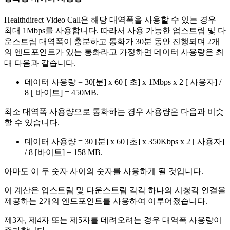
Healthdirect
Video
Call
은
해
당
대
역
폭
을
사
용
할
수
있
는
경
우
최
대
1Mbps
를
사
용
합
니
다
.
따
라
서
사
용
가
능
한
업
스
트
림
및
다
운
스
트
림
대
역
폭
이
충
분
하
고
통
화
가
30
분
동
안
진
행
되
며
2
개
의
엔
드
포
인
트
가
있
는
통
화
라
고
가
정
하
면
데
이
터
사
용
량
은
최
대
다
음
과
같
습
니
다
.
데
이
터
사
용
량
=
30
[
분
]
x
60
[
초
]
x
1Mbps
x
2
[
사
용
자
]
/
8
[
바
이
트
]
=
450MB
.
최
소
대
역
폭
사
용
량
으
로
통
화
하
는
경
우
사
용
량
은
다
음
과
비
슷
할
수
있
습
니
다
.
데
이
터
사
용
량
=
30
[
분
]
x
60
[
초
]
x
350Kbps
x
2
[
사
용
자
]
/
8
[
바
이
트
]
=
158
MB
.
아
마
도
이
두
숫
자
사
이
의
숫
자
를
사
용
하
게
될
것
입
니
다
.
이
계
산
은
업
스
트
림
및
다
운
스
트
림
각
각
하
나
의
시
청
각
연
결
을
제
공
하
는
2
개
의
엔
드
포
인
트
를
사
용
하
여
이
루
어
졌
습
니
다
.
제
3
자
,
제
4
자
또
는
제
5
자
를
데
려
오
려
는
경
우
대
역
폭
사
용
량
이