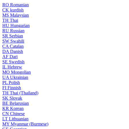
RO
Romanian
CK
kurdish
MS
Malaysian
TH
Thai
HU
Hungarian
RU
Russian
SR
Serbian
SW
Swahili
CA
Catalan
DA
Danish
AF
Dari
SE
Swedish
IL
Hebrew
MO
Mongolian
UA
Ukrainian
PL
Polish
FI
Finnish
TH
Thai (Thailand)
SK
Slovak
BE
Belarusian
KR
Korean
CN
Chinese
LT
Lithuanian
MY
Myanmar (Burmese)