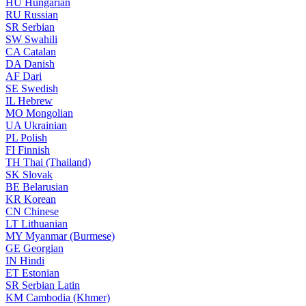
HU
Hungarian
RU
Russian
SR
Serbian
SW
Swahili
CA
Catalan
DA
Danish
AF
Dari
SE
Swedish
IL
Hebrew
MO
Mongolian
UA
Ukrainian
PL
Polish
FI
Finnish
TH
Thai (Thailand)
SK
Slovak
BE
Belarusian
KR
Korean
CN
Chinese
LT
Lithuanian
MY
Myanmar (Burmese)
GE
Georgian
IN
Hindi
ET
Estonian
SR
Serbian Latin
KM
Cambodia (Khmer)