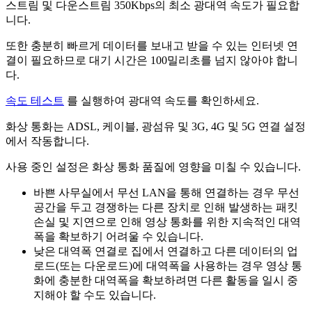
스
트
림
및
다
운
스
트
림
350Kbps
의
최
소
광
대
역
속
도
가
필
요
합
니
다
.
또
한
충
분
히
빠
르
게
데
이
터
를
보
내
고
받
을
수
있
는
인
터
넷
연
결
이
필
요
하
므
로
대
기
시
간
은
100
밀
리
초
를
넘
지
않
아
야
합
니
다
.
속
도
테
스
트
를
실
행
하
여
광
대
역
속
도
를
확
인
하
세
요
.
화
상
통
화
는
ADSL
,
케
이
블
,
광
섬
유
및
3G
,
4G
및
5G
연
결
설
정
에
서
작
동
합
니
다
.
사
용
중
인
설
정
은
화
상
통
화
품
질
에
영
향
을
미
칠
수
있
습
니
다
.
바
쁜
사
무
실
에
서
무
선
LAN
을
통
해
연
결
하
는
경
우
무
선
공
간
을
두
고
경
쟁
하
는
다
른
장
치
로
인
해
발
생
하
는
패
킷
손
실
및
지
연
으
로
인
해
영
상
통
화
를
위
한
지
속
적
인
대
역
폭
을
확
보
하
기
어
려
울
수
있
습
니
다
.
낮
은
대
역
폭
연
결
로
집
에
서
연
결
하
고
다
른
데
이
터
의
업
로
드
(
또
는
다
운
로
드
)
에
대
역
폭
을
사
용
하
는
경
우
영
상
통
화
에
충
분
한
대
역
폭
을
확
보
하
려
면
다
른
활
동
을
일
시
중
지
해
야
할
수
도
있
습
니
다
.