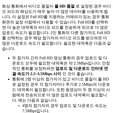
화
상
통
화
에
서
비
디
오
품
질
이
풀
HD
품
질
로
설
정
된
경
우
비
디
오
피
드
의
해
상
도
가
매
우
높
아
더
많
은
데
이
터
를
사
용
하
게
됩
니
다
.
이
설
정
은
Full
HD
를
지
원
하
는
카
메
라
가
있
는
경
우
통
화
화
면
의
설
정
서
랍
에
서
사
용
할
수
있
습
니
다
.
Full
HD
를
선
택
하
면
더
높
은
대
역
폭
의
비
디
오
피
드
를
전
송
하
게
되
므
로
더
많
은
업
로
드
속
도
가
필
요
합
니
다
.
2
인
통
화
의
다
른
참
가
자
도
Full
HD
를
선
택
하
는
경
우
해
당
참
가
자
의
비
디
오
피
드
를
받
으
려
면
더
많
은
다
운
로
드
속
도
가
필
요
합
니
다
.
필
요
한
대
역
폭
은
다
음
과
같
습
니
다
.
두
참
가
자
간
의
Full
HD
영
상
통
화
의
경
우
업
로
드
및
다
운
로
드
모
두
에
필
요
한
대
역
폭
은
약
2
.
5Mbps
입
니
다
.
안
정
적
인
통
화
를
보
장
하
려
면
업
로
드
및
다
운
로
드
인
터
넷
연
결
속
도
가
2
.
5
~
3
.
5Mbps
사
이
인
것
이
좋
습
니
다
.
통
화
에
2
명
이
상
의
참
가
자
가
있
고
비
디
오
품
질
이
풀
HD
로
설
정
된
경
우
각
참
가
자
마
다
추
가
로
2
.
5Mbps
의
다
운
로
드
대
역
폭
이
필
요
합
니
다
.
또
한
동
영
상
이
두
명
이
상
의
사
람
에
게
전
송
되
므
로
더
많
은
업
로
드
대
역
폭
이
필
요
합
니
다
.
예
는
다
음
과
같
습
니
다
.
4
명
의
참
가
자
의
경
우
업
로
드
및
다
운
로
드
속
도
는
7
.
5Mbps
입
니
다
.