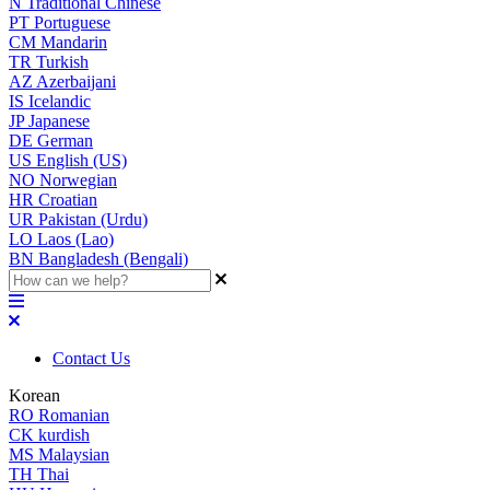
N
Traditional Chinese
PT
Portuguese
CM
Mandarin
TR
Turkish
AZ
Azerbaijani
IS
Icelandic
JP
Japanese
DE
German
US
English (US)
NO
Norwegian
HR
Croatian
UR
Pakistan (Urdu)
LO
Laos (Lao)
BN
Bangladesh (Bengali)
Contact Us
Korean
RO
Romanian
CK
kurdish
MS
Malaysian
TH
Thai