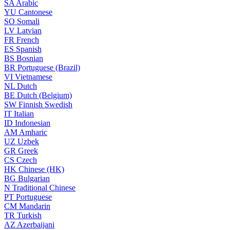
SA
Arabic
YU
Cantonese
SO
Somali
LV
Latvian
FR
French
ES
Spanish
BS
Bosnian
BR
Portuguese (Brazil)
VI
Vietnamese
NL
Dutch
BE
Dutch (Belgium)
SW
Finnish Swedish
IT
Italian
ID
Indonesian
AM
Amharic
UZ
Uzbek
GR
Greek
CS
Czech
HK
Chinese (HK)
BG
Bulgarian
N
Traditional Chinese
PT
Portuguese
CM
Mandarin
TR
Turkish
AZ
Azerbaijani