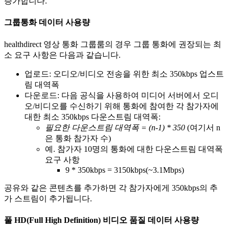
증
가
합
니
다
.
그
룹
통
화
데
이
터
사
용
량
healthdirect
영
상
통
화
그
룹
룸
의
경
우
그
룹
통
화
에
권
장
되
는
최
소
요
구
사
항
은
다
음
과
같
습
니
다
.
업
로
드
:
오
디
오
/
비
디
오
전
송
을
위
한
최
소
350kbps
업
스
트
림
대
역
폭
다
운
로
드
:
다
음
공
식
을
사
용
하
여
미
디
어
서
버
에
서
오
디
오
/
비
디
오
를
수
신
하
기
위
해
통
화
에
참
여
한
각
참
가
자
에
대
한
최
소
350kbps
다
운
스
트
림
대
역
폭
:
필
요
한
다
운
스
트
림
대
역
폭
=
(
n
-
1
)
*
350
(
여
기
서
n
은
통
화
참
가
자
수
)
예
.
참
가
자
10
명
의
통
화
에
대
한
다
운
스
트
림
대
역
폭
요
구
사
항
9
*
350kbps
=
3150kbps
(
~
3
.
1Mbps
)
공
유
와
같
은
콘
텐
츠
를
추
가
하
면
각
참
가
자
에
게
350kbps
의
추
가
스
트
림
이
추
가
됩
니
다
.
풀
HD
(
Full
High
Definition
)
비
디
오
품
질
데
이
터
사
용
량