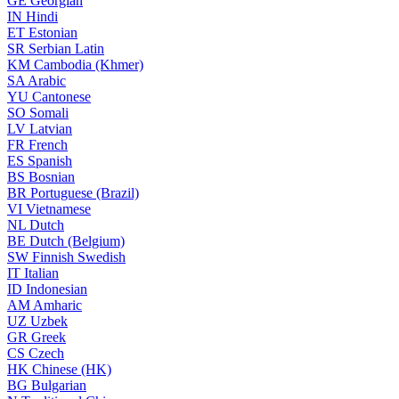
GE
Georgian
IN
Hindi
ET
Estonian
SR
Serbian Latin
KM
Cambodia (Khmer)
SA
Arabic
YU
Cantonese
SO
Somali
LV
Latvian
FR
French
ES
Spanish
BS
Bosnian
BR
Portuguese (Brazil)
VI
Vietnamese
NL
Dutch
BE
Dutch (Belgium)
SW
Finnish Swedish
IT
Italian
ID
Indonesian
AM
Amharic
UZ
Uzbek
GR
Greek
CS
Czech
HK
Chinese (HK)
BG
Bulgarian