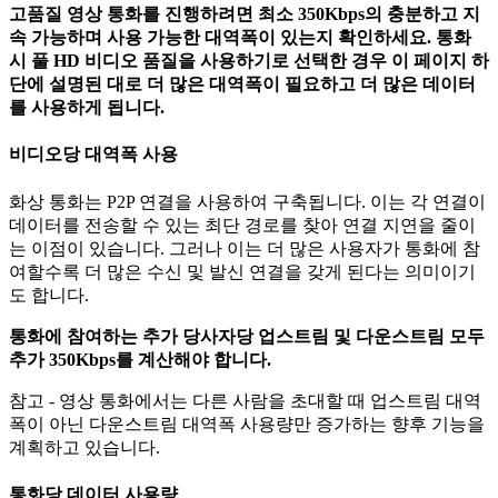
고
품
질
영
상
통
화
를
진
행
하
려
면
최
소
350Kbps
의
충
분
하
고
지
속
가
능
하
며
사
용
가
능
한
대
역
폭
이
있
는
지
확
인
하
세
요
.
통
화
시
풀
HD
비
디
오
품
질
을
사
용
하
기
로
선
택
한
경
우
이
페
이
지
하
단
에
설
명
된
대
로
더
많
은
대
역
폭
이
필
요
하
고
더
많
은
데
이
터
를
사
용
하
게
됩
니
다
.
비
디
오
당
대
역
폭
사
용
화
상
통
화
는
P2P
연
결
을
사
용
하
여
구
축
됩
니
다
.
이
는
각
연
결
이
데
이
터
를
전
송
할
수
있
는
최
단
경
로
를
찾
아
연
결
지
연
을
줄
이
는
이
점
이
있
습
니
다
.
그
러
나
이
는
더
많
은
사
용
자
가
통
화
에
참
여
할
수
록
더
많
은
수
신
및
발
신
연
결
을
갖
게
된
다
는
의
미
이
기
도
합
니
다
.
통
화
에
참
여
하
는
추
가
당
사
자
당
업
스
트
림
및
다
운
스
트
림
모
두
추
가
350Kbps
를
계
산
해
야
합
니
다
.
참
고
-
영
상
통
화
에
서
는
다
른
사
람
을
초
대
할
때
업
스
트
림
대
역
폭
이
아
닌
다
운
스
트
림
대
역
폭
사
용
량
만
증
가
하
는
향
후
기
능
을
계
획
하
고
있
습
니
다
.
통
화
당
데
이
터
사
용
량