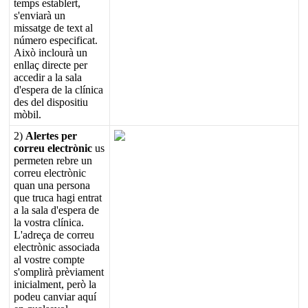
temps
establert
,
s
'
enviar
à
un
missatge
de
text
al
n
ú
mero
especificat
.
Aix
ò
inclour
à
un
enlla
ç
directe
per
accedir
a
la
sala
d
'
espera
de
la
cl
í
nica
des
del
dispositiu
m
ò
bil
.
2
)
Alertes
per
correu
electr
ò
nic
us
permeten
rebre
un
correu
electr
ò
nic
quan
una
persona
que
truca
hagi
entrat
a
la
sala
d
'
espera
de
la
vostra
cl
í
nica
.
L
'
adre
ç
a
de
correu
electr
ò
nic
associada
al
vostre
compte
s
'
omplir
à
pr
è
viament
inicialment
,
per
ò
la
podeu
canviar
aqu
í