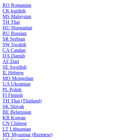
RO
Romanian
CK
kurdish
MS
Malaysian
TH
Thai
HU
Hungarian
RU
Russian
SR
Serbian
SW
Swahili
CA
Catalan
DA
Danish
AF
Dari
SE
Swedish
IL
Hebrew
MO
Mongolian
UA
Ukrainian
PL
Polish
FI
Finnish
TH
Thai (Thailand)
SK
Slovak
BE
Belarusian
KR
Korean
CN
Chinese
LT
Lithuanian
MY
Myanmar (Burmese)