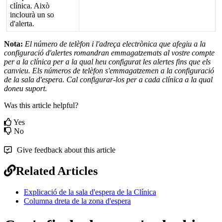
cl
í
nica
.
Aix
ò
inclour
à
un
so
d
'
alerta
.
Nota
:
El
n
ú
mero
de
tel
è
fon
i
l
'
adre
ç
a
electr
ò
nica
que
afegiu
a
la
configuraci
ó
d
'
alertes
romandran
emmagatzemats
al
vostre
compte
per
a
la
cl
í
nica
per
a
la
qual
heu
configurat
les
alertes
fins
que
els
canvieu
.
Els
n
ú
meros
de
tel
è
fon
s
'
emmagatzemen
a
la
configuraci
ó
de
la
sala
d
'
espera
.
Cal
configurar
-
los
per
a
cada
cl
í
nica
a
la
qual
doneu
suport
.
Was this article helpful?
Yes
No
Give feedback about this article
Related Articles
Explicació de la sala d'espera de la Clínica
Columna dreta de la zona d'espera