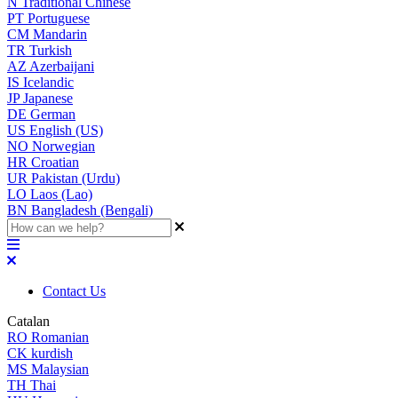
N
Traditional Chinese
PT
Portuguese
CM
Mandarin
TR
Turkish
AZ
Azerbaijani
IS
Icelandic
JP
Japanese
DE
German
US
English (US)
NO
Norwegian
HR
Croatian
UR
Pakistan (Urdu)
LO
Laos (Lao)
BN
Bangladesh (Bengali)
Contact Us
Catalan
RO
Romanian
CK
kurdish
MS
Malaysian
TH
Thai