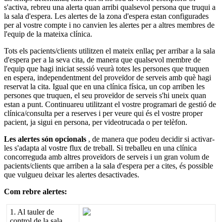
s
'
activa
,
rebreu
una
alerta
quan
arribi
qualsevol
persona
que
truqui
a
la
sala
d
'
espera
.
Les
alertes
de
la
zona
d
'
espera
estan
configurades
per
al
vostre
compte
i
no
canvien
les
alertes
per
a
altres
membres
de
l
'
equip
de
la
mateixa
cl
í
nica
.
Tots
els
pacients
/
clients
utilitzen
el
mateix
enlla
ç
per
arribar
a
la
sala
d
'
espera
per
a
la
seva
cita
,
de
manera
que
qualsevol
membre
de
l
'
equip
que
hagi
iniciat
sessi
ó
veur
à
totes
les
persones
que
truquen
en
espera
,
independentment
del
prove
ï
dor
de
serveis
amb
qu
è
hagi
reservat
la
cita
.
Igual
que
en
una
cl
í
nica
f
í
sica
,
un
cop
arriben
les
persones
que
truquen
,
el
seu
prove
ï
dor
de
serveis
s
'
hi
uneix
quan
estan
a
punt
.
Continuareu
utilitzant
el
vostre
programari
de
gesti
ó
de
cl
í
nica
/
consulta
per
a
reserves
i
per
veure
qui
é
s
el
vostre
proper
pacient
,
ja
sigui
en
persona
,
per
videotrucada
o
per
tel
è
fon
.
Les
alertes
s
ó
n
opcionals
,
de
manera
que
podeu
decidir
si
activar
-
les
s
'
adapta
al
vostre
flux
de
treball
.
Si
treballeu
en
una
cl
í
nica
concorreguda
amb
altres
prove
ï
dors
de
serveis
i
un
gran
volum
de
pacients
/
clients
que
arriben
a
la
sala
d
'
espera
per
a
cites
,
é
s
possible
que
vulgueu
deixar
les
alertes
desactivades
.
Com
rebre
alertes
:
1
.
Al
tauler
de
control
de
la
sala