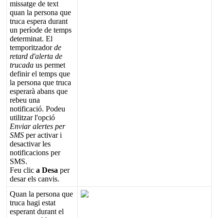
missatge
de
text
quan
la
persona
que
truca
espera
durant
un
per
í
ode
de
temps
determinat
.
El
temporitzador
de
retard
d
'
alerta
de
trucada
us
permet
definir
el
temps
que
la
persona
que
truca
esperar
à
abans
que
rebeu
una
notificaci
ó
.
Podeu
utilitzar
l
'
opci
ó
Enviar
alertes
per
SMS
per
activar
i
desactivar
les
notificacions
per
SMS
.
Feu
clic
a
Desa
per
desar
els
canvis
.
Quan
la
persona
que
truca
hagi
estat
esperant
durant
el