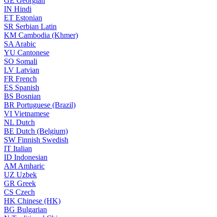
GE
Georgian
IN
Hindi
ET
Estonian
SR
Serbian Latin
KM
Cambodia (Khmer)
SA
Arabic
YU
Cantonese
SO
Somali
LV
Latvian
FR
French
ES
Spanish
BS
Bosnian
BR
Portuguese (Brazil)
VI
Vietnamese
NL
Dutch
BE
Dutch (Belgium)
SW
Finnish Swedish
IT
Italian
ID
Indonesian
AM
Amharic
UZ
Uzbek
GR
Greek
CS
Czech
HK
Chinese (HK)
BG
Bulgarian