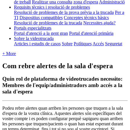
de treball
Realitzar una consulta
zona d'espera
Administració
Requisits tècnics i resolució de problemes
Resolució de problemes de la prova prèvia a la trucada
Per a
TI
Dispositius compatibles
Conceptes tècnics bàsics
Resolució de problemes de la trucada
Necessites ajuda?
Portals especialitzats
Portal d'atenció a la gent gran
Portal d'atenció primària
Sobre la videotrucada
Articles i estudis de casos
Sobre
Polítiques
Accés
Seguretat
+ More
Com rebre alertes de la sala d'espera
Quin rol de plataforma de videotrucades necessito:
Membres de l'equip/administradors amb accés a la
sala d'espera
Podeu
rebre
alertes
quan
arriben
les
persones
que
truquen
a
la
sala
d
'
espera
de
la
vostra
cl
í
nica
.
Aquestes
alertes
s
ó
n
espec
í
fiques
del
vostre
compte
i
es
poden
configurar
perqu
è
sapigueu
quan
arriben
les
persones
que
truquen
/
pacients
o
quan
han
estat
esperant
durant
un
temps
determinat
,
fins
i
tot
si
no
sou
al
vostre
escriptori
.
Si