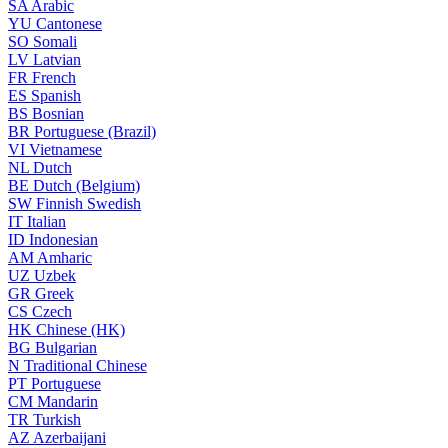
SA
Arabic
YU
Cantonese
SO
Somali
LV
Latvian
FR
French
ES
Spanish
BS
Bosnian
BR
Portuguese (Brazil)
VI
Vietnamese
NL
Dutch
BE
Dutch (Belgium)
SW
Finnish Swedish
IT
Italian
ID
Indonesian
AM
Amharic
UZ
Uzbek
GR
Greek
CS
Czech
HK
Chinese (HK)
BG
Bulgarian
N
Traditional Chinese
PT
Portuguese
CM
Mandarin
TR
Turkish
AZ
Azerbaijani