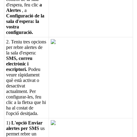
d
'
espera
,
feu
clic
a
Alertes
,
a
Configuraci
ó
de
la
sala
d
'
espera
:
la
vostra
configuraci
ó
.
2
.
Teniu
tres
opcions
per
rebre
alertes
de
la
sala
d
'
espera
:
SMS
,
correu
electr
ò
nic
i
escriptori
.
Podeu
veure
r
à
pidament
qu
è
est
à
activat
o
desactivat
actualment
.
Per
configurar
-
les
,
feu
clic
a
la
fletxa
que
hi
ha
al
costat
de
l
'
opci
ó
desitjada
.
1
)
L
'
opci
ó
Enviar
alertes
per
SMS
us
permet
rebre
un