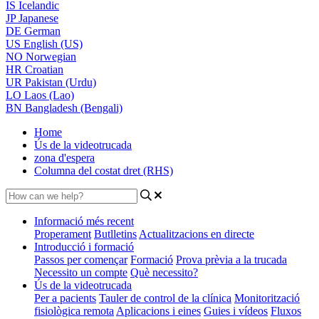
IS
Icelandic
JP
Japanese
DE
German
US
English (US)
NO
Norwegian
HR
Croatian
UR
Pakistan (Urdu)
LO
Laos (Lao)
BN
Bangladesh (Bengali)
Home
Ús de la videotrucada
zona d'espera
Columna del costat dret (RHS)
Informació més recent
Properament
Butlletins
Actualitzacions en directe
Introducció i formació
Passos per començar
Formació
Prova prèvia a la trucada
Necessito un compte
Què necessito?
Ús de la videotrucada
Per a pacients
Tauler de control de la clínica
Monitorització
fisiològica remota
Aplicacions i eines
Guies i vídeos
Fluxos