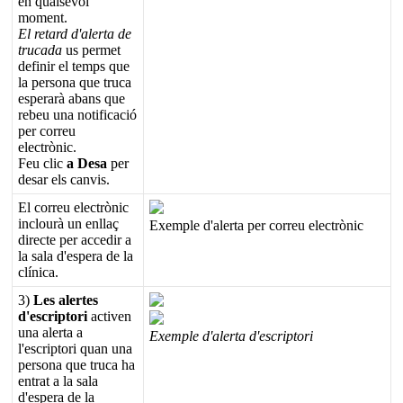
en
qualsevol
moment
.
El
retard
d
'
alerta
de
trucada
us
permet
definir
el
temps
que
la
persona
que
truca
esperar
à
abans
que
rebeu
una
notificaci
ó
per
correu
electr
ò
nic
.
Feu
clic
a
Desa
per
desar
els
canvis
.
El
correu
electr
ò
nic
inclour
à
un
enlla
ç
Exemple
d
'
alerta
per
correu
electr
ò
nic
directe
per
accedir
a
la
sala
d
'
espera
de
la
cl
í
nica
.
3
)
Les
alertes
d
'
escriptori
activen
una
alerta
a
Exemple
d
'
alerta
d
'
escriptori
l
'
escriptori
quan
una
persona
que
truca
ha
entrat
a
la
sala
d
'
espera
de
la