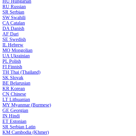
HU
Hungarian
RU
Russian
SR
Serbian
SW
Swahili
CA
Catalan
DA
Danish
AF
Dari
SE
Swedish
IL
Hebrew
MO
Mongolian
UA
Ukrainian
PL
Polish
FI
Finnish
TH
Thai (Thailand)
SK
Slovak
BE
Belarusian
KR
Korean
CN
Chinese
LT
Lithuanian
MY
Myanmar (Burmese)
GE
Georgian
IN
Hindi
ET
Estonian
SR
Serbian Latin
KM
Cambodia (Khmer)