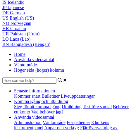
IS
Icelandic
JP
Japanese
DE
German
US
English (US)
NO
Norwegian
HR
Croatian
UR
Pakistan (Urdu)
LO
Laos (Lao)
BN
Bangladesh (Bengali)
Home
Använda videosamtal
Väntområde
Höger sida (höger) kolumn
Senaste informationen
Kommer snart
Bulletiner
Liveuppdateringar
Komma igång och utbildning
Steg för att komma igång
Utbildning
Test före samtal
Behöver
ett konto
Vad behöver jag?
Använda videosamtal
Administration
Väntområde
För patienter
Klinikens
instrumentpanel
Appar och verktyg
Fjärrövervakning av