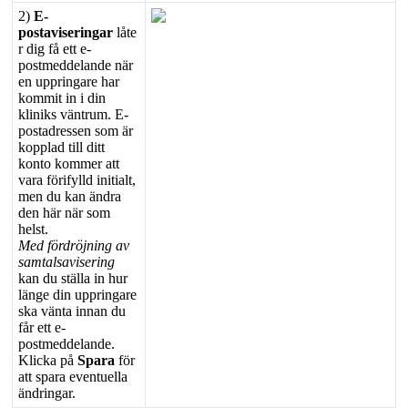
2
)
E
-
postaviseringar
l
å
te
r
dig
f
å
ett
e
-
postmeddelande
n
ä
r
en
uppringare
har
kommit
in
i
din
kliniks
v
ä
ntrum
.
E
-
postadressen
som
ä
r
kopplad
till
ditt
konto
kommer
att
vara
f
ö
rifylld
initialt
,
men
du
kan
ä
ndra
den
h
ä
r
n
ä
r
som
helst
.
Med
f
ö
rdr
ö
jning
av
samtalsavisering
kan
du
st
ä
lla
in
hur
l
ä
nge
din
uppringare
ska
v
ä
nta
innan
du
f
å
r
ett
e
-
postmeddelande
.
Klicka
p
å
Spara
f
ö
r
att
spara
eventuella
ä
ndringar
.