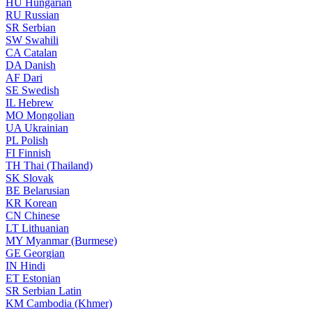
HU
Hungarian
RU
Russian
SR
Serbian
SW
Swahili
CA
Catalan
DA
Danish
AF
Dari
SE
Swedish
IL
Hebrew
MO
Mongolian
UA
Ukrainian
PL
Polish
FI
Finnish
TH
Thai (Thailand)
SK
Slovak
BE
Belarusian
KR
Korean
CN
Chinese
LT
Lithuanian
MY
Myanmar (Burmese)
GE
Georgian
IN
Hindi
ET
Estonian
SR
Serbian Latin
KM
Cambodia (Khmer)