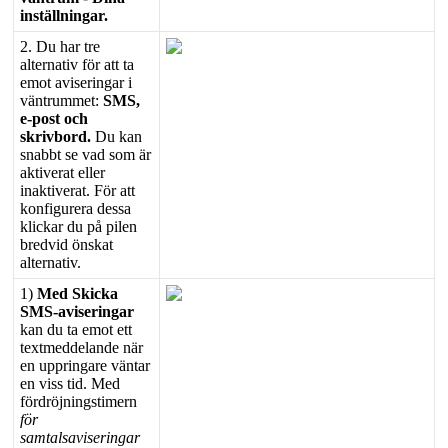
inst
ä
llningar
.
2
.
Du
har
tre
alternativ
f
ö
r
att
ta
emot
aviseringar
i
v
ä
ntrummet
:
SMS
,
e
-
post
och
skrivbord
.
Du
kan
snabbt
se
vad
som
ä
r
aktiverat
eller
inaktiverat
.
F
ö
r
att
konfigurera
dessa
klickar
du
p
å
pilen
bredvid
ö
nskat
alternativ
.
1
)
Med
Skicka
SMS
-
aviseringar
kan
du
ta
emot
ett
textmeddelande
n
ä
r
en
uppringare
v
ä
ntar
en
viss
tid
.
Med
f
ö
rdr
ö
jningstimern
f
ö
r
samtalsaviseringar