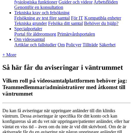
fysiologiska funktioner
Guider och videor
Arbetsflöden
Genomför en konsultation
Tekniska krav och felsökning
Felsökning av test före samtal
För IT
Kompatibla enheter
Tekniska grunder
Felsöka ditt samtal
Behöver du hjälp?
Specialportaler
Portal för äldreomsorg
Primärvårdsportalen
Om videosamtal
Artiklar och fallstudier
Om
Policyer
Tillträde
Säkerhet
+ More
Så här får du aviseringar i väntrummet
Vilken roll på videosamtalplattformen behöver jag:
Teammedlemmar/administratörer med åtkomst till
väntrummet
Du
kan
f
å
aviseringar
n
ä
r
uppringare
anl
ä
nder
till
din
kliniks
v
ä
ntrum
.
Dessa
aviseringar
ä
r
specifika
f
ö
r
ditt
konto
och
kan
konfigureras
s
å
att
du
vet
n
ä
r
uppringare
/
patienter
anl
ä
nder
,
eller
har
v
ä
ntat
en
viss
tid
–
ä
ven
om
du
inte
ä
r
vid
ditt
skrivbord
.
Om
de
ä
r
aktiverade
f
å
r
du
en
avisering
n
ä
r
n
å
gon
uppringare
anl
ä
nder
till