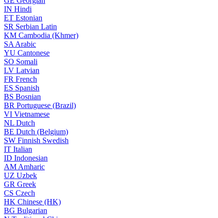
GE
Georgian
IN
Hindi
ET
Estonian
SR
Serbian Latin
KM
Cambodia (Khmer)
SA
Arabic
YU
Cantonese
SO
Somali
LV
Latvian
FR
French
ES
Spanish
BS
Bosnian
BR
Portuguese (Brazil)
VI
Vietnamese
NL
Dutch
BE
Dutch (Belgium)
SW
Finnish Swedish
IT
Italian
ID
Indonesian
AM
Amharic
UZ
Uzbek
GR
Greek
CS
Czech
HK
Chinese (HK)
BG
Bulgarian