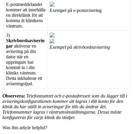
E
-
postmeddelandet
kommer
att
inneh
å
lla
Exempel
p
å
e
-
postavisering
en
direktl
ä
nk
f
ö
r
att
komma
å
t
klinikens
v
ä
ntrum
.
3
)
Skrivbordsaviserin
gar
aktiverar
en
Exempel
p
å
skrivbordsavisering
avisering
p
å
din
dator
n
ä
r
en
uppringare
har
kommit
in
i
din
kliniks
v
ä
ntrum
.
Detta
inkluderar
ett
aviseringsljud
.
Observera
:
Telefonnumret
och
e
-
postadressen
som
du
l
ä
gger
till
i
aviseringskonfigurationen
kommer
att
lagras
i
ditt
konto
f
ö
r
den
klinik
du
har
st
ä
llt
in
aviseringar
f
ö
r
tills
du
ä
ndrar
det
.
Telefonnummer
lagras
i
v
ä
ntrumsinst
ä
llningarna
.
Dessa
m
å
ste
konfigureras
f
ö
r
varje
klinik
du
st
ö
djer
.
Was this article helpful?