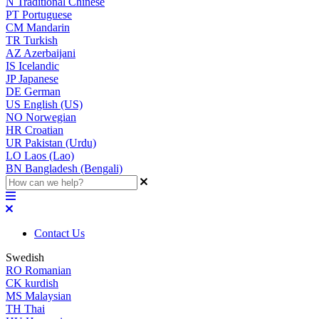
N
Traditional Chinese
PT
Portuguese
CM
Mandarin
TR
Turkish
AZ
Azerbaijani
IS
Icelandic
JP
Japanese
DE
German
US
English (US)
NO
Norwegian
HR
Croatian
UR
Pakistan (Urdu)
LO
Laos (Lao)
BN
Bangladesh (Bengali)
Contact Us
Swedish
RO
Romanian
CK
kurdish
MS
Malaysian
TH
Thai