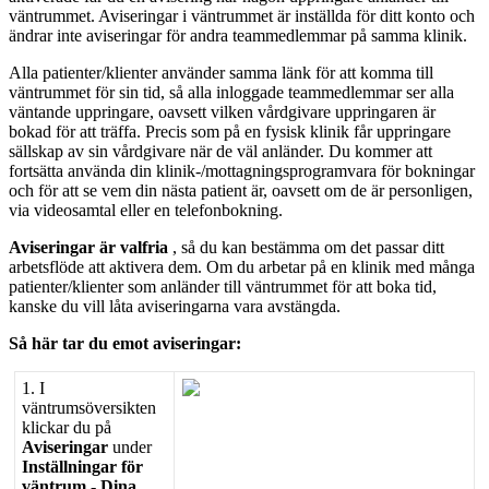
v
ä
ntrummet
.
Aviseringar
i
v
ä
ntrummet
ä
r
inst
ä
llda
f
ö
r
ditt
konto
och
ä
ndrar
inte
aviseringar
f
ö
r
andra
teammedlemmar
p
å
samma
klinik
.
Alla
patienter
/
klienter
anv
ä
nder
samma
l
ä
nk
f
ö
r
att
komma
till
v
ä
ntrummet
f
ö
r
sin
tid
,
s
å
alla
inloggade
teammedlemmar
ser
alla
v
ä
ntande
uppringare
,
oavsett
vilken
v
å
rdgivare
uppringaren
ä
r
bokad
f
ö
r
att
tr
ä
ffa
.
Precis
som
p
å
en
fysisk
klinik
f
å
r
uppringare
s
ä
llskap
av
sin
v
å
rdgivare
n
ä
r
de
v
ä
l
anl
ä
nder
.
Du
kommer
att
forts
ä
tta
anv
ä
nda
din
klinik
-
/
mottagningsprogramvara
f
ö
r
bokningar
och
f
ö
r
att
se
vem
din
n
ä
sta
patient
ä
r
,
oavsett
om
de
ä
r
personligen
,
via
videosamtal
eller
en
telefonbokning
.
Aviseringar
ä
r
valfria
,
s
å
du
kan
best
ä
mma
om
det
passar
ditt
arbetsfl
ö
de
att
aktivera
dem
.
Om
du
arbetar
p
å
en
klinik
med
m
å
nga
patienter
/
klienter
som
anl
ä
nder
till
v
ä
ntrummet
f
ö
r
att
boka
tid
,
kanske
du
vill
l
å
ta
aviseringarna
vara
avst
ä
ngda
.
S
å
h
ä
r
tar
du
emot
aviseringar
:
1
.
I
v
ä
ntrums
ö
versikten
klickar
du
p
å
Aviseringar
under
Inst
ä
llningar
f
ö
r
v
ä
ntrum
-
Dina