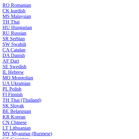
RO
Romanian
CK
kurdish
MS
Malaysian
TH
Thai
HU
Hungarian
RU
Russian
SR
Serbian
SW
Swahili
CA
Catalan
DA
Danish
AF
Dari
SE
Swedish
IL
Hebrew
MO
Mongolian
UA
Ukrainian
PL
Polish
FI
Finnish
TH
Thai (Thailand)
SK
Slovak
BE
Belarusian
KR
Korean
CN
Chinese
LT
Lithuanian
MY
Myanmar (Burmese)