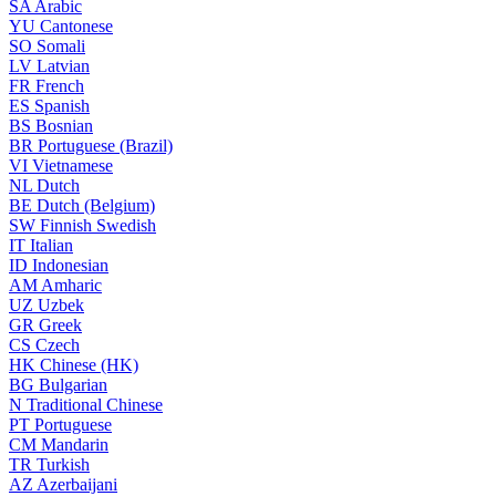
SA
Arabic
YU
Cantonese
SO
Somali
LV
Latvian
FR
French
ES
Spanish
BS
Bosnian
BR
Portuguese (Brazil)
VI
Vietnamese
NL
Dutch
BE
Dutch (Belgium)
SW
Finnish Swedish
IT
Italian
ID
Indonesian
AM
Amharic
UZ
Uzbek
GR
Greek
CS
Czech
HK
Chinese (HK)
BG
Bulgarian
N
Traditional Chinese
PT
Portuguese
CM
Mandarin
TR
Turkish
AZ
Azerbaijani