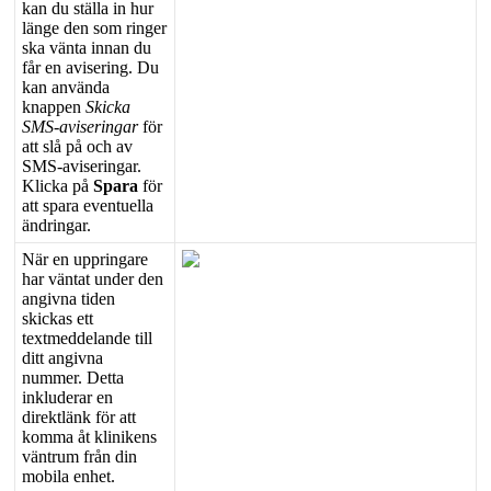
kan
du
st
ä
lla
in
hur
l
ä
nge
den
som
ringer
ska
v
ä
nta
innan
du
f
å
r
en
avisering
.
Du
kan
anv
ä
nda
knappen
Skicka
SMS
-
aviseringar
f
ö
r
att
sl
å
p
å
och
av
SMS
-
aviseringar
.
Klicka
p
å
Spara
f
ö
r
att
spara
eventuella
ä
ndringar
.
N
ä
r
en
uppringare
har
v
ä
ntat
under
den
angivna
tiden
skickas
ett
textmeddelande
till
ditt
angivna
nummer
.
Detta
inkluderar
en
direktl
ä
nk
f
ö
r
att
komma
å
t
klinikens
v
ä
ntrum
fr
å
n
din
mobila
enhet
.