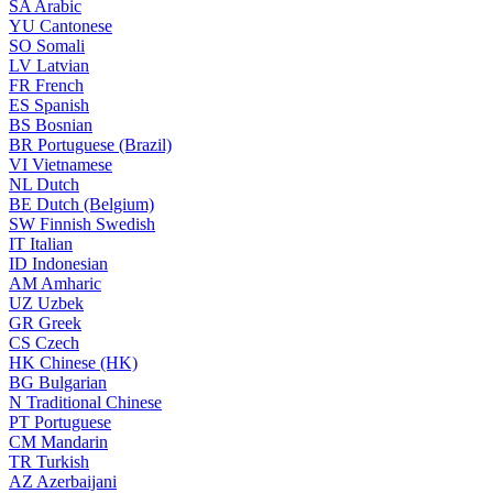
SA
Arabic
YU
Cantonese
SO
Somali
LV
Latvian
FR
French
ES
Spanish
BS
Bosnian
BR
Portuguese (Brazil)
VI
Vietnamese
NL
Dutch
BE
Dutch (Belgium)
SW
Finnish Swedish
IT
Italian
ID
Indonesian
AM
Amharic
UZ
Uzbek
GR
Greek
CS
Czech
HK
Chinese (HK)
BG
Bulgarian
N
Traditional Chinese
PT
Portuguese
CM
Mandarin
TR
Turkish
AZ
Azerbaijani