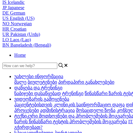
IS
Icelandic
JP
Japanese
DE
German
US
English (US)
NO
Norwegian
HR
Croatian
UR
Pakistan (Urdu)
LO
Laos (Lao)
BN
Bangladesh (Bengali)
Home
უახლესი ინფორმაცია
მალე
ბიულეტენები
პირდაპირი განახლებები
დაწყება და ტრენინგი
ნაბიჯები დასაწყებად
ტრენინგი
წინასწარი ზარის ტეს
ვიდეოზარის გამოყენება
პაციენტებისთვის
კლინიკის საინფორმაციო დაფა
დი
პროცესები
ადმინისტრაცია
მოსაცდელი ზონა
კონსულ
ტექნიკური მოთხოვნები და პრობლემების მოგვარებ
ზარის წინასწარი ტესტის პრობლემების მოგვარება
IT
გჭირდებათ?
სპეციალიზებული პორტალები