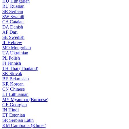
HU
Hungarian
RU
Russian
SR
Serbian
SW
Swahili
CA
Catalan
DA
Danish
AF
Dari
SE
Swedish
IL
Hebrew
MO
Mongolian
UA
Ukrainian
PL
Polish
FI
Finnish
TH
Thai (Thailand)
SK
Slovak
BE
Belarusian
KR
Korean
CN
Chinese
LT
Lithuanian
MY
Myanmar (Burmese)
GE
Georgian
IN
Hindi
ET
Estonian
SR
Serbian Latin
KM
Cambodia (Khmer)