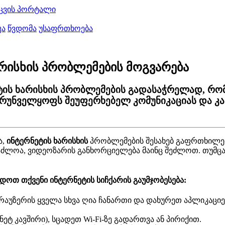
ცვის პორტალი
კა
წვდომა
უსაფრთხოება
არისხის პრობლემების მოგვარება
ეტის ხარისხის პრობლემების გადასაჭრელად, რო
ზრუნველყოფს შეუფერხებელ კომუნიკაციას და კ
ა
,
ი
ნ
ტ
ე
რ
ნ
ე
ტ
ი
ს
ხ
ა
რ
ი
ს
ხ
ი
ს
პ
რ
ო
ბ
ლ
ე
მ
ე
ბ
ი
ს
შ
ე
ს
ა
ხ
ე
ბ
გ
ა
ფ
რ
თ
ხ
ი
ლ
ე
ა
ძ
ლ
ო
ა
,
ვ
ი
დ
ე
ო
ზ
ა
რ
ი
ს
გ
ა
ნ
ხ
ო
რ
ც
ი
ე
ლ
ე
ბ
ა
მ
ა
ი
ნ
ც
შ
ე
ძ
ლ
ო
თ
.
თ
უ
მ
ც
დ
ო
თ
თ
ქ
ვ
ე
ნ
ი
ი
ნ
ტ
ე
რ
ნ
ე
ტ
ი
ს
ს
ი
ჩ
ქ
ა
რ
ი
ს
გ
ა
უ
მ
ჯ
ო
ბ
ე
ს
ე
ბ
ა
:
რ
ა
უ
ზ
ე
რ
ი
ს
ყ
ვ
ე
ლ
ა
ს
ხ
ვ
ა
ღ
ი
ა
ჩ
ა
ნ
ა
რ
თ
ი
დ
ა
დ
ა
ხ
უ
რ
ე
თ
ა
პ
ლ
ი
კ
ა
ც
ი
ე
ნ
ე
ტ
კ
ა
ვ
შ
ი
რ
ი
)
,
ს
ც
ა
დ
ე
თ
Wi
-
Fi
-
ზ
ე
გ
ა
დ
ა
რ
თ
ვ
ა
ა
ნ
პ
ი
რ
ი
ქ
ი
თ
.