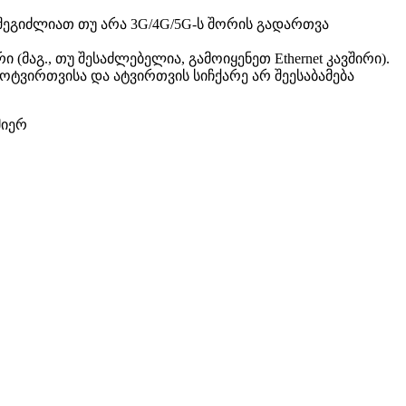
შ
ე
გ
ი
ძ
ლ
ი
ა
თ
თ
უ
ა
რ
ა
3G
/
4G
/
5G
-
ს
შ
ო
რ
ი
ს
გ
ა
დ
ა
რ
თ
ვ
ა
რ
ი
(
მ
ა
გ
.
,
თ
უ
შ
ე
ს
ა
ძ
ლ
ე
ბ
ე
ლ
ი
ა
,
გ
ა
მ
ო
ი
ყ
ე
ნ
ე
თ
Ethernet
კ
ა
ვ
შ
ი
რ
ი
)
.
ო
ტ
ვ
ი
რ
თ
ვ
ი
ს
ა
დ
ა
ა
ტ
ვ
ი
რ
თ
ვ
ი
ს
ს
ი
ჩ
ქ
ა
რ
ე
ა
რ
შ
ე
ე
ს
ა
ბ
ა
მ
ე
ბ
ა