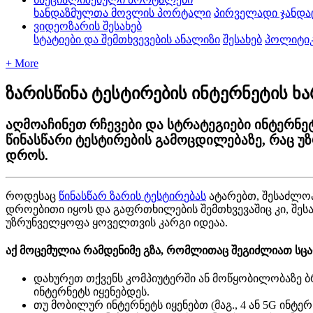
ხანდაზმულთა მოვლის პორტალი
პირველადი ჯანდა
ვიდეოზარის შესახებ
სტატიები და შემთხვევების ანალიზი
შესახებ
პოლიტი
+ More
ზარისწინა ტესტირების ინტერნეტის ხ
აღმოაჩინეთ რჩევები და სტრატეგიები ინტერნ
წინასწარი ტესტირების გამოცდილებაზე, რაც უ
დროს.
რ
ო
დ
ე
ს
ა
ც
წ
ი
ნ
ა
ს
წ
ა
რ
ზ
ა
რ
ი
ს
ტ
ე
ს
ტ
ი
რ
ე
ბ
ა
ს
ა
ტ
ა
რ
ე
ბ
თ
,
შ
ე
ს
ა
ძ
ლ
ო
დ
რ
ო
ე
ბ
ი
თ
ი
ი
ყ
ო
ს
დ
ა
გ
ა
ფ
რ
თ
ხ
ი
ლ
ე
ბ
ი
ს
შ
ე
მ
თ
ხ
ვ
ე
ვ
ა
შ
ი
ც
კ
ი
,
შ
ე
ს
უ
ზ
რ
უ
ნ
ვ
ე
ლ
ყ
ო
ფ
ა
ყ
ო
ვ
ე
ლ
თ
ვ
ი
ს
კ
ა
რ
გ
ი
ი
დ
ე
ა
ა
.
ა
ქ
მ
ო
ც
ე
მ
უ
ლ
ი
ა
რ
ა
მ
დ
ე
ნ
ი
მ
ე
გ
ზ
ა
,
რ
ო
მ
ლ
ი
თ
ა
ც
შ
ე
გ
ი
ძ
ლ
ი
ა
თ
ს
ც
ა
დ
ა
ხ
უ
რ
ე
თ
თ
ქ
ვ
ე
ნ
ს
კ
ო
მ
პ
ი
უ
ტ
ე
რ
შ
ი
ა
ნ
მ
ო
წ
ყ
ო
ბ
ი
ლ
ო
ბ
ა
ზ
ე
ბ
ი
ნ
ტ
ე
რ
ნ
ე
ტ
ს
ი
ყ
ე
ნ
ე
ბ
დ
ე
ს
.
თ
უ
მ
ო
ბ
ი
ლ
უ
რ
ი
ნ
ტ
ე
რ
ნ
ე
ტ
ს
ი
ყ
ე
ნ
ე
ბ
თ
(
მ
ა
გ
.
,
4
ა
ნ
5G
ი
ნ
ტ
ე
რ