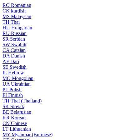
RO
Romanian
CK
kurdish
MS
Malaysian
TH
Thai
HU
Hungarian
RU
Russian
SR
Serbian
SW
Swahili
CA
Catalan
DA
Danish
AF
Dari
SE
Swedish
IL
Hebrew
MO
Mongolian
UA
Ukrainian
PL
Polish
FI
Finnish
TH
Thai (Thailand)
SK
Slovak
BE
Belarusian
KR
Korean
CN
Chinese
LT
Lithuanian
MY
Myanmar (Burmese)