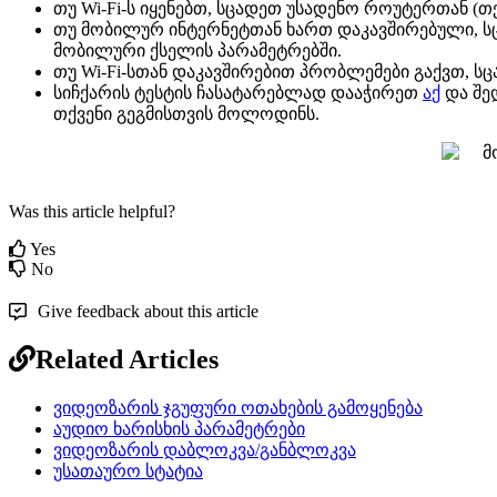
თ
უ
Wi
-
Fi
-
ს
ი
ყ
ე
ნ
ე
ბ
თ
,
ს
ც
ა
დ
ე
თ
უ
ს
ა
დ
ე
ნ
ო
რ
ო
უ
ტ
ე
რ
თ
ა
ნ
(
თ
თ
უ
მ
ო
ბ
ი
ლ
უ
რ
ი
ნ
ტ
ე
რ
ნ
ე
ტ
თ
ა
ნ
ხ
ა
რ
თ
დ
ა
კ
ა
ვ
შ
ი
რ
ე
ბ
უ
ლ
ი
,
ს
მ
ო
ბ
ი
ლ
უ
რ
ი
ქ
ს
ე
ლ
ი
ს
პ
ა
რ
ა
მ
ე
ტ
რ
ე
ბ
შ
ი
.
თ
უ
Wi
-
Fi
-
ს
თ
ა
ნ
დ
ა
კ
ა
ვ
შ
ი
რ
ე
ბ
ი
თ
პ
რ
ო
ბ
ლ
ე
მ
ე
ბ
ი
გ
ა
ქ
ვ
თ
,
ს
ც
ს
ი
ჩ
ქ
ა
რ
ი
ს
ტ
ე
ს
ტ
ი
ს
ჩ
ა
ს
ა
ტ
ა
რ
ე
ბ
ლ
ა
დ
დ
ა
ა
ჭ
ი
რ
ე
თ
ა
ქ
დ
ა
შ
ე
თ
ქ
ვ
ე
ნ
ი
გ
ე
გ
მ
ი
ს
თ
ვ
ი
ს
მ
ო
ლ
ო
დ
ი
ნ
ს
.
Was this article helpful?
Yes
No
Give feedback about this article
Related Articles
ვიდეოზარის ჯგუფური ოთახების გამოყენება
აუდიო ხარისხის პარამეტრები
ვიდეოზარის დაბლოკვა/განბლოკვა
უსათაურო სტატია