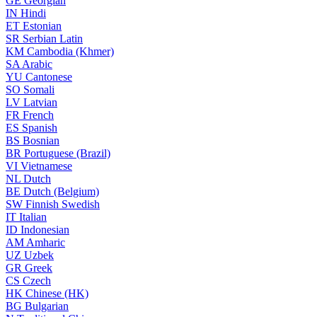
GE
Georgian
IN
Hindi
ET
Estonian
SR
Serbian Latin
KM
Cambodia (Khmer)
SA
Arabic
YU
Cantonese
SO
Somali
LV
Latvian
FR
French
ES
Spanish
BS
Bosnian
BR
Portuguese (Brazil)
VI
Vietnamese
NL
Dutch
BE
Dutch (Belgium)
SW
Finnish Swedish
IT
Italian
ID
Indonesian
AM
Amharic
UZ
Uzbek
GR
Greek
CS
Czech
HK
Chinese (HK)
BG
Bulgarian