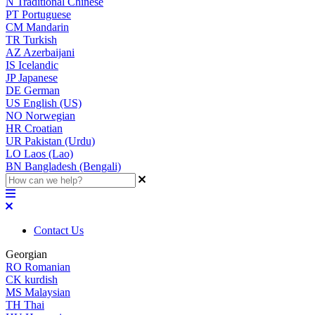
N
Traditional Chinese
PT
Portuguese
CM
Mandarin
TR
Turkish
AZ
Azerbaijani
IS
Icelandic
JP
Japanese
DE
German
US
English (US)
NO
Norwegian
HR
Croatian
UR
Pakistan (Urdu)
LO
Laos (Lao)
BN
Bangladesh (Bengali)
Contact Us
Georgian
RO
Romanian
CK
kurdish
MS
Malaysian
TH
Thai