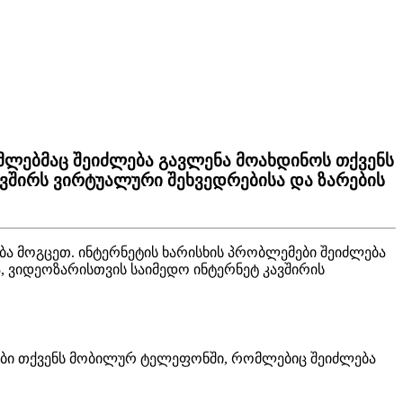
მლებმაც შეიძლება გავლენა მოახდინოს თქვენს
ავშირს ვირტუალური შეხვედრებისა და ზარების
ბ
ა
მ
ო
გ
ც
ე
თ
.
ი
ნ
ტ
ე
რ
ნ
ე
ტ
ი
ს
ხ
ა
რ
ი
ს
ხ
ი
ს
პ
რ
ო
ბ
ლ
ე
მ
ე
ბ
ი
შ
ე
ი
ძ
ლ
ე
ბ
ა
ა
,
ვ
ი
დ
ე
ო
ზ
ა
რ
ი
ს
თ
ვ
ი
ს
ს
ა
ი
მ
ე
დ
ო
ი
ნ
ტ
ე
რ
ნ
ე
ტ
კ
ა
ვ
შ
ი
რ
ი
ს
ბ
ი
თ
ქ
ვ
ე
ნ
ს
მ
ო
ბ
ი
ლ
უ
რ
ტ
ე
ლ
ე
ფ
ო
ნ
შ
ი
,
რ
ო
მ
ლ
ე
ბ
ი
ც
შ
ე
ი
ძ
ლ
ე
ბ
ა