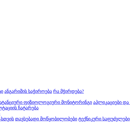
ტი
ანგარიშის საჭიროება
რა მჭირდება?
სტანციური ფიზიოლოგიური მონიტორინგი
აპლიკაციები და
ტაციის ჩატარება
ა
-სთვის
თავსებადი მოწყობილობები
ტექნიკური საფუძვლები