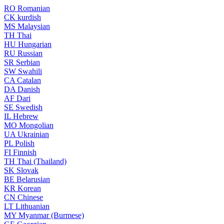
RO
Romanian
CK
kurdish
MS
Malaysian
TH
Thai
HU
Hungarian
RU
Russian
SR
Serbian
SW
Swahili
CA
Catalan
DA
Danish
AF
Dari
SE
Swedish
IL
Hebrew
MO
Mongolian
UA
Ukrainian
PL
Polish
FI
Finnish
TH
Thai (Thailand)
SK
Slovak
BE
Belarusian
KR
Korean
CN
Chinese
LT
Lithuanian
MY
Myanmar (Burmese)