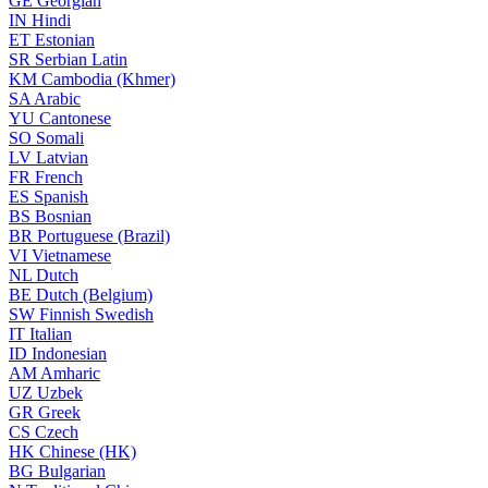
GE
Georgian
IN
Hindi
ET
Estonian
SR
Serbian Latin
KM
Cambodia (Khmer)
SA
Arabic
YU
Cantonese
SO
Somali
LV
Latvian
FR
French
ES
Spanish
BS
Bosnian
BR
Portuguese (Brazil)
VI
Vietnamese
NL
Dutch
BE
Dutch (Belgium)
SW
Finnish Swedish
IT
Italian
ID
Indonesian
AM
Amharic
UZ
Uzbek
GR
Greek
CS
Czech
HK
Chinese (HK)
BG
Bulgarian