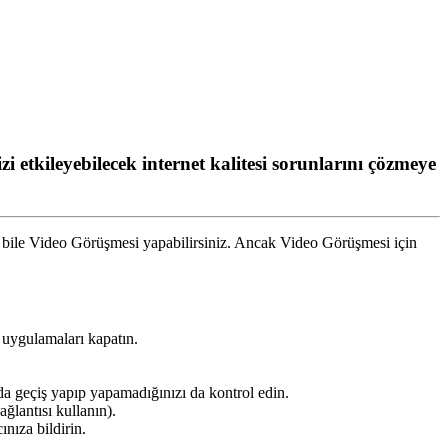
zi etkileyebilecek internet kalitesi sorunlarını çözmeye
bile
Video
G
ö
r
ü
ş
mesi
yapabilirsiniz
.
Ancak
Video
G
ö
r
ü
ş
mesi
i
ç
in
uygulamalar
ı
kapat
ı
n
.
da
ge
ç
i
ş
yap
ı
p
yapamad
ı
ğ
ı
n
ı
z
ı
da
kontrol
edin
.
a
ğ
lant
ı
s
ı
kullan
ı
n
)
.
c
ı
n
ı
za
bildirin
.