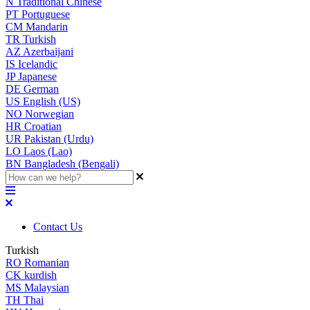
N
Traditional Chinese
PT
Portuguese
CM
Mandarin
TR
Turkish
AZ
Azerbaijani
IS
Icelandic
JP
Japanese
DE
German
US
English (US)
NO
Norwegian
HR
Croatian
UR
Pakistan (Urdu)
LO
Laos (Lao)
BN
Bangladesh (Bengali)
Contact Us
Turkish
RO
Romanian
CK
kurdish
MS
Malaysian
TH
Thai