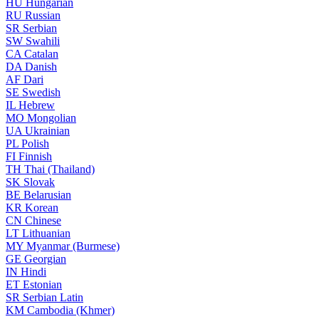
HU
Hungarian
RU
Russian
SR
Serbian
SW
Swahili
CA
Catalan
DA
Danish
AF
Dari
SE
Swedish
IL
Hebrew
MO
Mongolian
UA
Ukrainian
PL
Polish
FI
Finnish
TH
Thai (Thailand)
SK
Slovak
BE
Belarusian
KR
Korean
CN
Chinese
LT
Lithuanian
MY
Myanmar (Burmese)
GE
Georgian
IN
Hindi
ET
Estonian
SR
Serbian Latin
KM
Cambodia (Khmer)