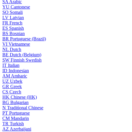
SA
Arabic
YU
Cantonese
SO
Somali
LV
Latvian
FR
French
ES
Spanish
BS
Bosnian
BR
Portuguese (Brazil)
VI
Vietnamese
NL
Dutch
BE
Dutch (Belgium)
SW
Finnish Swedish
IT
Italian
ID
Indonesian
AM
Amharic
UZ
Uzbek
GR
Greek
CS
Czech
HK
Chinese (HK)
BG
Bulgarian
N
Traditional Chinese
PT
Portuguese
CM
Mandarin
TR
Turkish
AZ
Azerbaijani