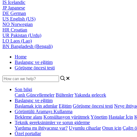
IS
Icelandic
JP
Japanese
DE
German
US
English (US)
NO
Norwegian
HR
Croatian
UR
Pakistan (Urdu)
LO
Laos (Lao)
BN
Bangladesh (Bengali)
Home
Başlangıç ve eğitim
Görüşme öncesi testi
Son bilgi
Canlı Güncellemeler
Bültenler
Yakında gelecek
Başlangıç ve eğitim
Başlamak için adımlar
Eğitim
Görüşme öncesi testi
Neye ihtiya
Görüntülü Aramayı Kullanma
Bekleme alanı
Konsültasyon yürütmek
Yönetim
Hastalar İçin
K
Teknik gereksinimler ve sorun giderme
Yardıma mı ihtiyacınız var?
Uyumlu cihazlar
Onun için
Çağrı ö
Özel portallar