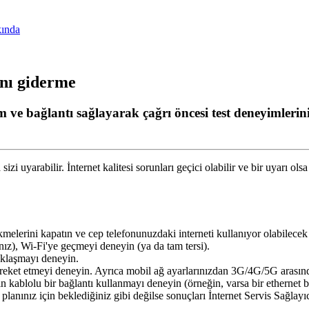
ında
ını giderme
im ve bağlantı sağlayarak çağrı öncesi test deneyimlerini
a
sizi
uyarabilir
.
İ
nternet
kalitesi
sorunlar
ı
ge
ç
ici
olabilir
ve
bir
uyar
ı
olsa
kmelerini
kapat
ı
n
ve
cep
telefonunuzdaki
interneti
kullan
ı
yor
olabilecek
n
ı
z
)
,
Wi
-
Fi
'
ye
ge
ç
meyi
deneyin
(
ya
da
tam
tersi
)
.
kla
ş
may
ı
deneyin
.
reket
etmeyi
deneyin
.
Ayr
ı
ca
mobil
a
ğ
ayarlar
ı
n
ı
zdan
3G
/
4G
/
5G
aras
ı
n
in
kablolu
bir
ba
ğ
lant
ı
kullanmay
ı
deneyin
(
ö
rne
ğ
in
,
varsa
bir
ethernet
b
plan
ı
n
ı
z
i
ç
in
bekledi
ğ
iniz
gibi
de
ğ
ilse
sonu
ç
lar
ı
İ
nternet
Servis
Sa
ğ
lay
ı