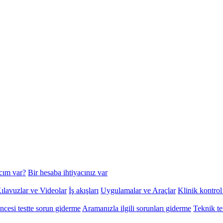
cım var?
Bir hesaba ihtiyacınız var
ılavuzlar ve Videolar
İş akışları
Uygulamalar ve Araçlar
Klinik kontrol
ncesi testte sorun giderme
Aramanızla ilgili sorunları giderme
Teknik te