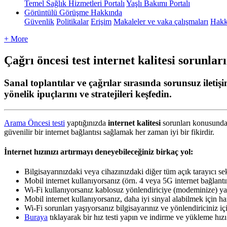
Temel Sağlık Hizmetleri Portalı
Yaşlı Bakımı Portalı
Görüntülü Görüşme Hakkında
Güvenlik
Politikalar
Erişim
Makaleler ve vaka çalışmaları
Hakk
+ More
Çağrı öncesi test internet kalitesi sorunlar
Sanal toplantılar ve çağrılar sırasında sorunsuz iletiş
yönelik ipuçlarını ve stratejileri keşfedin.
Arama
Ö
ncesi
testi
yapt
ı
ğ
ı
n
ı
zda
internet
kalitesi
sorunlar
ı
konusund
g
ü
venilir
bir
internet
ba
ğ
lant
ı
s
ı
sa
ğ
lamak
her
zaman
iyi
bir
fikirdir
.
İ
nternet
h
ı
z
ı
n
ı
z
ı
art
ı
rmay
ı
deneyebilece
ğ
iniz
birka
ç
yol
:
Bilgisayar
ı
n
ı
zdaki
veya
cihaz
ı
n
ı
zdaki
di
ğ
er
t
ü
m
a
ç
ı
k
taray
ı
c
ı
se
Mobil
internet
kullan
ı
yorsan
ı
z
(
ö
rn
.
4
veya
5G
internet
ba
ğ
lant
ı
Wi
-
Fi
kullan
ı
yorsan
ı
z
kablosuz
y
ö
nlendiriciye
(
modeminize
)
ya
Mobil
internet
kullan
ı
yorsan
ı
z
,
daha
iyi
sinyal
alabilmek
i
ç
in
ha
Wi
-
Fi
sorunlar
ı
ya
ş
ı
yorsan
ı
z
bilgisayar
ı
n
ı
z
ve
y
ö
nlendiriciniz
i
ç
Buraya
t
ı
klayarak
bir
h
ı
z
testi
yap
ı
n
ve
indirme
ve
y
ü
kleme
h
ı
z
ı