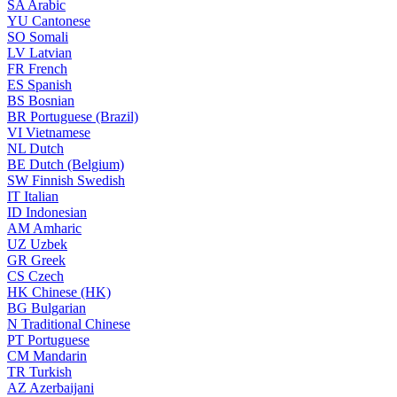
SA
Arabic
YU
Cantonese
SO
Somali
LV
Latvian
FR
French
ES
Spanish
BS
Bosnian
BR
Portuguese (Brazil)
VI
Vietnamese
NL
Dutch
BE
Dutch (Belgium)
SW
Finnish Swedish
IT
Italian
ID
Indonesian
AM
Amharic
UZ
Uzbek
GR
Greek
CS
Czech
HK
Chinese (HK)
BG
Bulgarian
N
Traditional Chinese
PT
Portuguese
CM
Mandarin
TR
Turkish
AZ
Azerbaijani