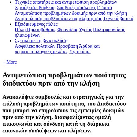
Τεχνικές απαιτήσεις και αντιμετώπιση προβλημάτων
Χρειάζεστε βοήθεια;
Συμβατές συσκευές
Γι 'αυτό
Αντιμετώπιση προβλημάτων δοκιμής πριν από την κλήση
Αντιμετώπιση προβλημάτων της κλήσης σας
Τεχνικά βασικά
Εξειδικευμένες πύλες
Πύλη Πρωτοβάθμιας Φροντίδας Υγείας
Πύλη φροντίδας
ηλικιωμένων
Σχετικά με τη βιντεοκλήση
Ασφάλεια
πολιτικών
Πρόσβαση
Άρθρα και
περιπτωσιολογικές μελέτες
Σχετικά με
+ More
Αντιμετώπιση προβλημάτων ποιότητας
διαδικτύου πριν από την κλήση
Ανακαλύψτε συμβουλές και στρατηγικές για την
επίλυση προβλημάτων ποιότητας του Διαδικτύου
που μπορεί να επηρεάσουν τις εμπειρίες δοκιμών
πριν από την κλήση, διασφαλίζοντας ομαλή
επικοινωνία και σύνδεση κατά τη διάρκεια
εικονικών συσκέψεων και κλήσεων.