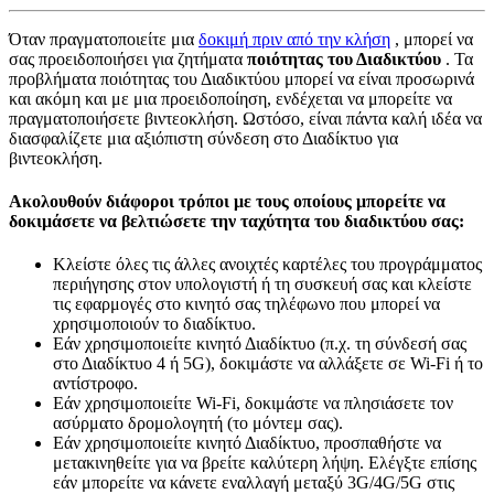
Ό
τ
α
ν
π
ρ
α
γ
μ
α
τ
ο
π
ο
ι
ε
ί
τ
ε
μ
ι
α
δ
ο
κ
ι
μ
ή
π
ρ
ι
ν
α
π
ό
τ
η
ν
κ
λ
ή
σ
η
,
μ
π
ο
ρ
ε
ί
ν
α
σ
α
ς
π
ρ
ο
ε
ι
δ
ο
π
ο
ι
ή
σ
ε
ι
γ
ι
α
ζ
η
τ
ή
μ
α
τ
α
π
ο
ι
ό
τ
η
τ
α
ς
τ
ο
υ
Δ
ι
α
δ
ι
κ
τ
ύ
ο
υ
.
Τ
α
π
ρ
ο
β
λ
ή
μ
α
τ
α
π
ο
ι
ό
τ
η
τ
α
ς
τ
ο
υ
Δ
ι
α
δ
ι
κ
τ
ύ
ο
υ
μ
π
ο
ρ
ε
ί
ν
α
ε
ί
ν
α
ι
π
ρ
ο
σ
ω
ρ
ι
ν
ά
κ
α
ι
α
κ
ό
μ
η
κ
α
ι
μ
ε
μ
ι
α
π
ρ
ο
ε
ι
δ
ο
π
ο
ί
η
σ
η
,
ε
ν
δ
έ
χ
ε
τ
α
ι
ν
α
μ
π
ο
ρ
ε
ί
τ
ε
ν
α
π
ρ
α
γ
μ
α
τ
ο
π
ο
ι
ή
σ
ε
τ
ε
β
ι
ν
τ
ε
ο
κ
λ
ή
σ
η
.
Ω
σ
τ
ό
σ
ο
,
ε
ί
ν
α
ι
π
ά
ν
τ
α
κ
α
λ
ή
ι
δ
έ
α
ν
α
δ
ι
α
σ
φ
α
λ
ί
ζ
ε
τ
ε
μ
ι
α
α
ξ
ι
ό
π
ι
σ
τ
η
σ
ύ
ν
δ
ε
σ
η
σ
τ
ο
Δ
ι
α
δ
ί
κ
τ
υ
ο
γ
ι
α
β
ι
ν
τ
ε
ο
κ
λ
ή
σ
η
.
Α
κ
ο
λ
ο
υ
θ
ο
ύ
ν
δ
ι
ά
φ
ο
ρ
ο
ι
τ
ρ
ό
π
ο
ι
μ
ε
τ
ο
υ
ς
ο
π
ο
ί
ο
υ
ς
μ
π
ο
ρ
ε
ί
τ
ε
ν
α
δ
ο
κ
ι
μ
ά
σ
ε
τ
ε
ν
α
β
ε
λ
τ
ι
ώ
σ
ε
τ
ε
τ
η
ν
τ
α
χ
ύ
τ
η
τ
α
τ
ο
υ
δ
ι
α
δ
ι
κ
τ
ύ
ο
υ
σ
α
ς
:
Κ
λ
ε
ί
σ
τ
ε
ό
λ
ε
ς
τ
ι
ς
ά
λ
λ
ε
ς
α
ν
ο
ι
χ
τ
έ
ς
κ
α
ρ
τ
έ
λ
ε
ς
τ
ο
υ
π
ρ
ο
γ
ρ
ά
μ
μ
α
τ
ο
ς
π
ε
ρ
ι
ή
γ
η
σ
η
ς
σ
τ
ο
ν
υ
π
ο
λ
ο
γ
ι
σ
τ
ή
ή
τ
η
σ
υ
σ
κ
ε
υ
ή
σ
α
ς
κ
α
ι
κ
λ
ε
ί
σ
τ
ε
τ
ι
ς
ε
φ
α
ρ
μ
ο
γ
έ
ς
σ
τ
ο
κ
ι
ν
η
τ
ό
σ
α
ς
τ
η
λ
έ
φ
ω
ν
ο
π
ο
υ
μ
π
ο
ρ
ε
ί
ν
α
χ
ρ
η
σ
ι
μ
ο
π
ο
ι
ο
ύ
ν
τ
ο
δ
ι
α
δ
ί
κ
τ
υ
ο
.
Ε
ά
ν
χ
ρ
η
σ
ι
μ
ο
π
ο
ι
ε
ί
τ
ε
κ
ι
ν
η
τ
ό
Δ
ι
α
δ
ί
κ
τ
υ
ο
(
π
.
χ
.
τ
η
σ
ύ
ν
δ
ε
σ
ή
σ
α
ς
σ
τ
ο
Δ
ι
α
δ
ί
κ
τ
υ
ο
4
ή
5G
)
,
δ
ο
κ
ι
μ
ά
σ
τ
ε
ν
α
α
λ
λ
ά
ξ
ε
τ
ε
σ
ε
Wi
-
Fi
ή
τ
ο
α
ν
τ
ί
σ
τ
ρ
ο
φ
ο
.
Ε
ά
ν
χ
ρ
η
σ
ι
μ
ο
π
ο
ι
ε
ί
τ
ε
Wi
-
Fi
,
δ
ο
κ
ι
μ
ά
σ
τ
ε
ν
α
π
λ
η
σ
ι
ά
σ
ε
τ
ε
τ
ο
ν
α
σ
ύ
ρ
μ
α
τ
ο
δ
ρ
ο
μ
ο
λ
ο
γ
η
τ
ή
(
τ
ο
μ
ό
ν
τ
ε
μ
σ
α
ς
)
.
Ε
ά
ν
χ
ρ
η
σ
ι
μ
ο
π
ο
ι
ε
ί
τ
ε
κ
ι
ν
η
τ
ό
Δ
ι
α
δ
ί
κ
τ
υ
ο
,
π
ρ
ο
σ
π
α
θ
ή
σ
τ
ε
ν
α
μ
ε
τ
α
κ
ι
ν
η
θ
ε
ί
τ
ε
γ
ι
α
ν
α
β
ρ
ε
ί
τ
ε
κ
α
λ
ύ
τ
ε
ρ
η
λ
ή
ψ
η
.
Ε
λ
έ
γ
ξ
τ
ε
ε
π
ί
σ
η
ς
ε
ά
ν
μ
π
ο
ρ
ε
ί
τ
ε
ν
α
κ
ά
ν
ε
τ
ε
ε
ν
α
λ
λ
α
γ
ή
μ
ε
τ
α
ξ
ύ
3G
/
4G
/
5G
σ
τ
ι
ς