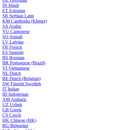
GE
Georgian
IN
Hindi
ET
Estonian
SR
Serbian Latin
KM
Cambodia (Khmer)
SA
Arabic
YU
Cantonese
SO
Somali
LV
Latvian
FR
French
ES
Spanish
BS
Bosnian
BR
Portuguese (Brazil)
VI
Vietnamese
NL
Dutch
BE
Dutch (Belgium)
SW
Finnish Swedish
IT
Italian
ID
Indonesian
AM
Amharic
UZ
Uzbek
GR
Greek
CS
Czech
HK
Chinese (HK)
BG
Bulgarian