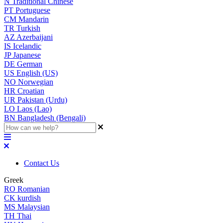
N
Traditional Chinese
PT
Portuguese
CM
Mandarin
TR
Turkish
AZ
Azerbaijani
IS
Icelandic
JP
Japanese
DE
German
US
English (US)
NO
Norwegian
HR
Croatian
UR
Pakistan (Urdu)
LO
Laos (Lao)
BN
Bangladesh (Bengali)
Contact Us
Greek
RO
Romanian
CK
kurdish
MS
Malaysian
TH
Thai