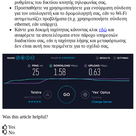
ρ
υ
θ
μ
ί
σ
ε
ι
ς
τ
ο
υ
δ
ι
κ
τ
ύ
ο
υ
κ
ι
ν
η
τ
ή
ς
τ
η
λ
ε
φ
ω
ν
ί
α
ς
σ
α
ς
.
Π
ρ
ο
σ
π
α
θ
ή
σ
τ
ε
ν
α
χ
ρ
η
σ
ι
μ
ο
π
ο
ι
ή
σ
ε
τ
ε
μ
ι
α
ε
ν
σ
ύ
ρ
μ
α
τ
η
σ
ύ
ν
δ
ε
σ
η
γ
ι
α
τ
ο
ν
υ
π
ο
λ
ο
γ
ι
σ
τ
ή
κ
α
ι
τ
ο
δ
ρ
ο
μ
ο
λ
ο
γ
η
τ
ή
σ
α
ς
,
ε
ά
ν
τ
ο
Wi
-
Fi
α
ν
τ
ι
μ
ε
τ
ω
π
ί
ζ
ε
ι
π
ρ
ο
β
λ
ή
μ
α
τ
α
(
π
.
χ
.
χ
ρ
η
σ
ι
μ
ο
π
ο
ι
ή
σ
τ
ε
σ
ύ
ν
δ
ε
σ
η
ethernet
,
ε
ά
ν
υ
π
ά
ρ
χ
ε
ι
)
.
Κ
ά
ν
τ
ε
μ
ι
α
δ
ο
κ
ι
μ
ή
τ
α
χ
ύ
τ
η
τ
α
ς
κ
ά
ν
ο
ν
τ
α
ς
κ
λ
ι
κ
ε
δ
ώ
κ
α
ι
α
ν
α
φ
έ
ρ
ε
τ
ε
τ
α
α
π
ο
τ
ε
λ
έ
σ
μ
α
τ
α
σ
τ
ο
ν
π
ά
ρ
ο
χ
ο
υ
π
η
ρ
ε
σ
ι
ώ
ν
δ
ι
α
δ
ι
κ
τ
ύ
ο
υ
σ
α
ς
,
ε
ά
ν
η
τ
α
χ
ύ
τ
η
τ
α
λ
ή
ψ
η
ς
κ
α
ι
μ
ε
τ
α
φ
ό
ρ
τ
ω
σ
η
ς
δ
ε
ν
ε
ί
ν
α
ι
α
υ
τ
ή
π
ο
υ
π
ε
ρ
ι
μ
έ
ν
ε
τ
ε
γ
ι
α
τ
ο
σ
χ
έ
δ
ι
ό
σ
α
ς
.
Was this article helpful?
Yes
No