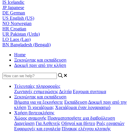
IS
Icelandic
JP
Japanese
DE
German
US
English (US)
NO
Norwegian
HR
Croatian
UR
Pakistan (Urdu)
LO
Laos (Lao)
BN
Bangladesh (Bengali)
Home
Ξεκινώντας και εκπαίδευση
Δοκιμή πριν από την κλήση
Τελευταίες πληροφορίες
Ζωντανές ενημερώσεις
Δελτία
Ερχομαι συντομα
Ξεκινώντας και εκπαίδευση
Βήματα για να ξεκινήσετε
Εκπαίδευση
Δοκιμή πριν από την
κλήση
Τι χρειάζομαι;
Χρειάζομαι έναν λογαριασμό
Χρήση βιντεοκλήσης
Χώρος αναμονής
Πραγματοποιήστε μια διαβούλευση
Διαχείριση
Για Ασθενείς
Οδηγοί και βίντεο
Ροές εργασιών
Εφαρμογές και εργαλεία
Πίνακας ελέγχου κλινικής