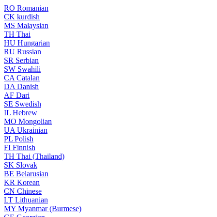
RO
Romanian
CK
kurdish
MS
Malaysian
TH
Thai
HU
Hungarian
RU
Russian
SR
Serbian
SW
Swahili
CA
Catalan
DA
Danish
AF
Dari
SE
Swedish
IL
Hebrew
MO
Mongolian
UA
Ukrainian
PL
Polish
FI
Finnish
TH
Thai (Thailand)
SK
Slovak
BE
Belarusian
KR
Korean
CN
Chinese
LT
Lithuanian
MY
Myanmar (Burmese)