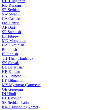
HU
Hungarian
RU
Russian
SR
Serbian
SW
Swahili
CA
Catalan
DA
Danish
AF
Dari
SE
Swedish
IL
Hebrew
MO
Mongolian
UA
Ukrainian
PL
Polish
FI
Finnish
TH
Thai (Thailand)
SK
Slovak
BE
Belarusian
KR
Korean
CN
Chinese
LT
Lithuanian
MY
Myanmar (Burmese)
GE
Georgian
IN
Hindi
ET
Estonian
SR
Serbian Latin
KM
Cambodia (Khmer)