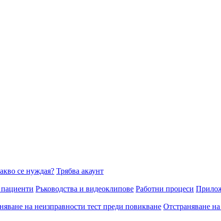
акво се нуждая?
Трябва акаунт
 пациенти
Ръководства и видеоклипове
Работни процеси
Прилож
няване на неизправности тест преди повикване
Отстраняване на