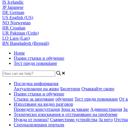
IS
Icelandic
JP
Japanese
DE
German
US
English (US)
NO
Norwegian
HR
Croatian
UR
Pakistan (Urdu)
LO
Laos (Lao)
BN
Bangladesh (Bengali)
Home
Първи стъпки и обучение
Тест преди повикване
Последна информация
Актуализации на живо
Бюлетини
Очаквайте скоро
Първи стъпки и обучение
Стъпки за започване
обучение
Тест преди повикване
От к
Използване на видео разговор
Проведете консултация
Зона за чакане
Администрация
За
Технически изисквания и отстраняване на проблеми
Нужда от помощ?
Съвместими устройства
За него
Отстра
Специализирани портали