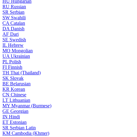
HU
Hungarian
RU
Russian
SR
Serbian
SW
Swahili
CA
Catalan
DA
Danish
AF
Dari
SE
Swedish
IL
Hebrew
MO
Mongolian
UA
Ukrainian
PL
Polish
FI
Finnish
TH
Thai (Thailand)
SK
Slovak
BE
Belarusian
KR
Korean
CN
Chinese
LT
Lithuanian
MY
Myanmar (Burmese)
GE
Georgian
IN
Hindi
ET
Estonian
SR
Serbian Latin
KM
Cambodia (Khmer)