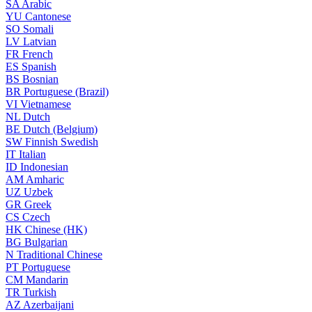
SA
Arabic
YU
Cantonese
SO
Somali
LV
Latvian
FR
French
ES
Spanish
BS
Bosnian
BR
Portuguese (Brazil)
VI
Vietnamese
NL
Dutch
BE
Dutch (Belgium)
SW
Finnish Swedish
IT
Italian
ID
Indonesian
AM
Amharic
UZ
Uzbek
GR
Greek
CS
Czech
HK
Chinese (HK)
BG
Bulgarian
N
Traditional Chinese
PT
Portuguese
CM
Mandarin
TR
Turkish
AZ
Azerbaijani