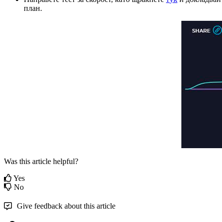
п
л
а
н
.
Was this article helpful?
Yes
No
Give feedback about this article