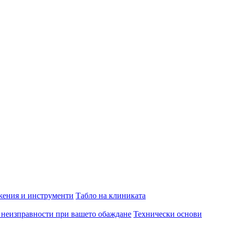
ения и инструменти
Табло на клиниката
 неизправности при вашето обаждане
Технически основи