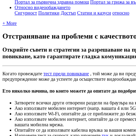
Портал за първична здравна помощ
Портал за грижа за въ
Относно видеообаждането
Сигурност
Политики
Достъп
Статии и казуси
относно
+ More
Отстраняване на проблеми с качеството
Открийте съвети и стратегии за разрешаване на п
повикване, като гарантирате гладка комуникация
К
о
г
а
т
о
п
р
о
в
е
ж
д
а
т
е
т
е
с
т
п
р
е
д
и
п
о
в
и
к
в
а
н
е
,
т
о
й
м
о
ж
е
д
а
в
и
п
р
е
д
п
р
е
д
у
п
р
е
ж
д
е
н
и
е
м
о
ж
е
д
а
у
с
п
е
е
т
е
д
а
о
с
ъ
щ
е
с
т
в
и
т
е
в
и
д
е
о
о
б
а
ж
д
а
Е
т
о
н
я
к
о
л
к
о
н
а
ч
и
н
а
,
п
о
к
о
и
т
о
м
о
ж
е
т
е
д
а
о
п
и
т
а
т
е
д
а
п
о
д
о
б
р
и
З
а
т
в
о
р
е
т
е
в
с
и
ч
к
и
д
р
у
г
и
о
т
в
о
р
е
н
и
р
а
з
д
е
л
и
н
а
б
р
а
у
з
ъ
р
а
н
а
А
к
о
и
з
п
о
л
з
в
а
т
е
м
о
б
и
л
е
н
и
н
т
е
р
н
е
т
(
н
а
п
р
.
в
а
ш
а
т
а
4
и
л
и
5G
А
к
о
и
з
п
о
л
з
в
а
т
е
Wi
-
Fi
,
о
п
и
т
а
й
т
е
д
а
с
е
п
р
и
б
л
и
ж
и
т
е
д
о
б
е
з
ж
А
к
о
и
з
п
о
л
з
в
а
т
е
м
о
б
и
л
е
н
и
н
т
е
р
н
е
т
,
о
п
и
т
а
й
т
е
д
а
с
е
п
р
е
м
е
с
в
а
ш
а
т
а
м
о
б
и
л
н
а
м
р
е
ж
а
.
О
п
и
т
а
й
т
е
с
е
д
а
и
з
п
о
л
з
в
а
т
е
к
а
б
е
л
н
а
в
р
ъ
з
к
а
з
а
в
а
ш
и
я
к
о
м
п
Н
а
п
р
а
в
е
т
е
т
е
с
т
з
а
с
к
о
р
о
с
т
,
к
а
т
о
щ
р
а
к
н
е
т
е
т
у
к
и
д
о
к
л
а
д
в
а
й