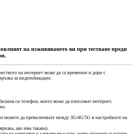
повлияят на изживяването ви при тестване преди
ри.
ч
е
с
т
в
о
т
о
н
а
и
н
т
е
р
н
е
т
м
о
ж
е
д
а
с
а
в
р
е
м
е
н
н
и
и
д
о
р
и
с
в
р
ъ
з
к
а
з
а
в
и
д
е
о
о
б
а
ж
д
а
н
е
.
б
и
л
н
и
я
с
и
т
е
л
е
ф
о
н
,
к
о
и
т
о
м
о
ж
е
д
а
и
з
п
о
л
з
в
а
т
и
н
т
е
р
н
е
т
.
н
о
.
л
и
м
о
ж
е
т
е
д
а
п
р
е
в
к
л
ю
ч
в
а
т
е
м
е
ж
д
у
3G
/
4G
/
5G
в
н
а
с
т
р
о
й
к
и
т
е
н
а
в
р
ъ
з
к
а
,
а
к
о
и
м
а
т
а
к
а
в
а
)
.
с
т
т
а
н
а
и
з
т
е
г
л
я
н
е
и
к
а
ч
в
а
н
е
н
е
е
т
а
з
и
,
к
о
я
т
о
о
ч
а
к
в
а
т
е
з
а
в
а
ш
и
я