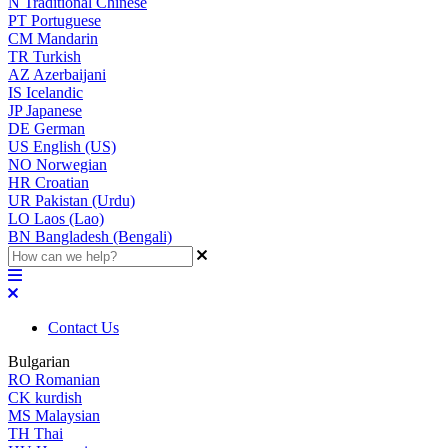
N
Traditional Chinese
PT
Portuguese
CM
Mandarin
TR
Turkish
AZ
Azerbaijani
IS
Icelandic
JP
Japanese
DE
German
US
English (US)
NO
Norwegian
HR
Croatian
UR
Pakistan (Urdu)
LO
Laos (Lao)
BN
Bangladesh (Bengali)
Contact Us
Bulgarian
RO
Romanian
CK
kurdish
MS
Malaysian
TH
Thai