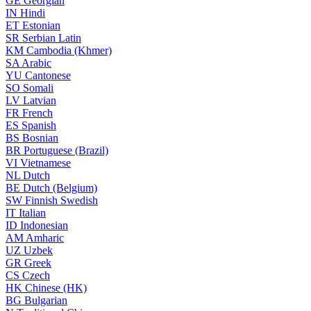
GE
Georgian
IN
Hindi
ET
Estonian
SR
Serbian Latin
KM
Cambodia (Khmer)
SA
Arabic
YU
Cantonese
SO
Somali
LV
Latvian
FR
French
ES
Spanish
BS
Bosnian
BR
Portuguese (Brazil)
VI
Vietnamese
NL
Dutch
BE
Dutch (Belgium)
SW
Finnish Swedish
IT
Italian
ID
Indonesian
AM
Amharic
UZ
Uzbek
GR
Greek
CS
Czech
HK
Chinese (HK)
BG
Bulgarian