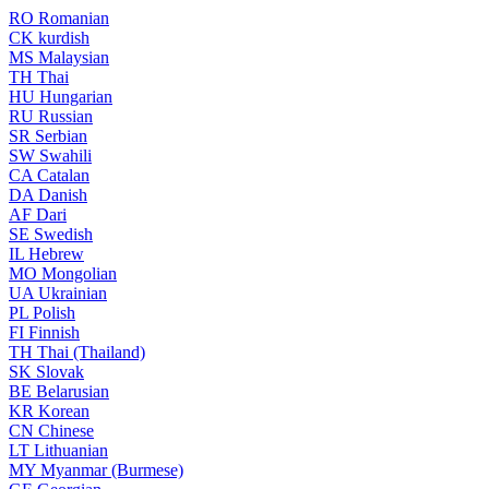
RO
Romanian
CK
kurdish
MS
Malaysian
TH
Thai
HU
Hungarian
RU
Russian
SR
Serbian
SW
Swahili
CA
Catalan
DA
Danish
AF
Dari
SE
Swedish
IL
Hebrew
MO
Mongolian
UA
Ukrainian
PL
Polish
FI
Finnish
TH
Thai (Thailand)
SK
Slovak
BE
Belarusian
KR
Korean
CN
Chinese
LT
Lithuanian
MY
Myanmar (Burmese)