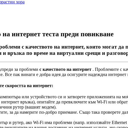
зрастни хора
 на интернет теста преди повикване
роблеми с качеството на интернет, които могат да 
 и връзка по време на виртуални срещи и разгово
у
п
р
е
д
и
з
а
п
р
о
б
л
е
м
и
с
к
а
ч
е
с
т
в
о
т
о
н
а
и
н
т
е
р
н
е
т
.
П
р
о
б
л
е
м
и
т
е
с
к
а
н
е
.
В
с
е
п
а
к
в
и
н
а
г
и
е
д
о
б
р
а
и
д
е
я
д
а
о
с
и
г
у
р
и
т
е
н
а
д
е
ж
д
н
а
и
н
т
е
р
н
е
т
т
е
с
к
о
р
о
с
т
т
а
н
а
и
н
т
е
р
н
е
т
:
к
о
м
п
ю
т
ъ
р
а
и
л
и
у
с
т
р
о
й
с
т
в
о
т
о
с
и
и
з
а
т
в
о
р
е
т
е
п
р
и
л
о
ж
е
н
и
я
т
а
н
а
м
о
и
н
т
е
р
н
е
т
в
р
ъ
з
к
а
)
,
о
п
и
т
а
й
т
е
д
а
п
р
е
в
к
л
ю
ч
и
т
е
к
ъ
м
Wi
-
Fi
и
л
и
о
б
р
а
т
и
ч
н
и
я
р
у
т
е
р
(
в
а
ш
и
я
т
м
о
д
е
м
)
.
т
и
т
е
,
з
а
д
а
н
а
м
е
р
и
т
е
п
о
-
д
о
б
р
о
п
р
и
е
м
а
н
е
.
С
ъ
щ
о
т
а
к
а
п
р
о
в
е
р
е
т
е
д
а
ю
т
ъ
р
и
р
у
т
е
р
,
а
к
о
Wi
-
Fi
и
м
а
п
р
о
б
л
е
м
и
(
н
а
п
р
.
и
з
п
о
л
з
в
а
й
т
е
Ethernet
т
е
р
е
з
у
л
т
а
т
и
т
е
н
а
в
а
ш
и
я
д
о
с
т
а
в
ч
и
к
н
а
и
н
т
е
р
н
е
т
у
с
л
у
г
и
,
а
к
о
с
к
о
р
о