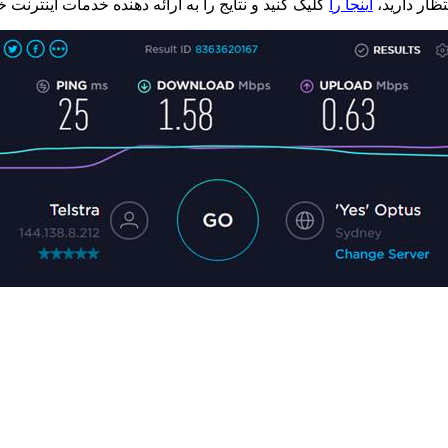
ت
ظ
ا
ر
د
ا
ر
ی
د
،
ا
ی
ن
ج
ا
ر
ا
ک
ل
ی
ک
ک
ن
ی
د
و
ن
ت
ا
ی
ج
ر
ا
ب
ه
ا
ر
ا
ئ
ه
د
ه
ن
د
ه
خ
د
م
ا
ت
ا
ی
ن
ت
ر
ن
ت
خ