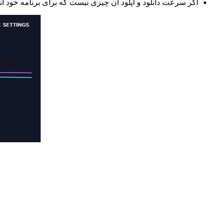
ا
گ
ر
س
ر
ع
ت
د
ا
ن
ل
و
د
و
آ
پ
ل
و
د
آ
ن
چ
ی
ز
ی
ن
ی
س
ت
ک
ه
ب
ر
ا
ی
ب
ر
ن
ا
م
ه
خ
و
د
ا
ن