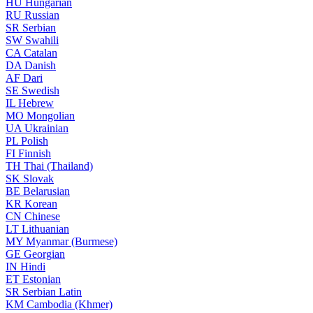
HU
Hungarian
RU
Russian
SR
Serbian
SW
Swahili
CA
Catalan
DA
Danish
AF
Dari
SE
Swedish
IL
Hebrew
MO
Mongolian
UA
Ukrainian
PL
Polish
FI
Finnish
TH
Thai (Thailand)
SK
Slovak
BE
Belarusian
KR
Korean
CN
Chinese
LT
Lithuanian
MY
Myanmar (Burmese)
GE
Georgian
IN
Hindi
ET
Estonian
SR
Serbian Latin
KM
Cambodia (Khmer)