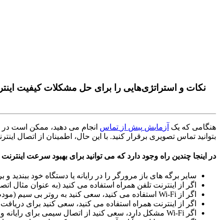
نکات و استراتژی‌هایی را برای حل مشکلات کیفیت اینتر
ه
ن
گ
ا
م
ی
ک
ه
ی
ک
آ
ز
م
ا
ی
ش
پ
ی
ش
ا
ز
ت
م
ا
س
ا
ن
ج
ا
م
م
ی
د
ه
ی
د
،
م
م
ک
ن
ا
س
ت
د
ر
ب
ت
و
ا
ن
ی
د
ت
م
ا
س
ت
ص
و
ی
ر
ی
ب
ر
ق
ر
ا
ر
ک
ن
ی
د
.
ب
ا
ا
ی
ن
ح
ا
ل
،
ا
ط
م
ی
ن
ا
ن
ا
ز
ا
ت
ص
ا
ل
ا
ی
ن
ت
ر
ن
د
ر
ا
ی
ن
ج
ا
چ
ن
د
ی
ن
ر
ا
ه
و
ج
و
د
د
ا
ر
د
ک
ه
م
ی
ت
و
ا
ن
ی
د
ب
ر
ا
ی
ب
ه
ب
و
د
س
ر
ع
ت
ا
ی
ن
ت
ر
ن
ت
س
ا
ی
ر
ب
ر
گ
ه
ه
ا
ی
ب
ا
ز
م
ر
و
ر
گ
ر
ر
ا
د
ر
ر
ا
ی
ا
ن
ه
ی
ا
د
س
ت
گ
ا
ه
خ
و
د
ب
ب
ن
د
ی
د
و
ب
ر
ا
گ
ر
ا
ز
ا
ی
ن
ت
ر
ن
ت
ت
ل
ف
ن
ه
م
ر
ا
ه
ا
س
ت
ف
ا
د
ه
م
ی
ک
ن
ی
د
(
ب
ه
ع
ن
و
ا
ن
م
ث
ا
ل
ا
ت
ص
ا
ا
گ
ر
ا
ز
Fi
-
Wi
ا
س
ت
ف
ا
د
ه
م
ی
ک
ن
ی
د
،
س
ع
ی
ک
ن
ی
د
ب
ه
ر
و
ت
ر
ب
ی
س
ی
م
(
م
و
د
م
ا
گ
ر
ا
ز
ا
ی
ن
ت
ر
ن
ت
ه
م
ر
ا
ه
ا
س
ت
ف
ا
د
ه
م
ی
ک
ن
ی
د
،
س
ع
ی
ک
ن
ی
د
ب
ر
ا
ی
د
ر
ی
ا
ف
ت
ا
گ
ر
Fi
-
Wi
م
ش
ک
ل
د
ا
ر
د
،
س
ع
ی
ک
ن
ی
د
ا
ز
ا
ت
ص
ا
ل
س
ی
م
ی
ب
ر
ا
ی
ر
ا
ی
ا
ن
ه
و