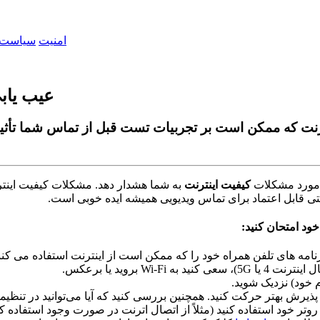
امنیت
سیاست 
عیب یاب
نت که ممکن است بر تجربیات تست قبل از تماس شما تأثیر ب
م
و
ر
د
م
ش
ک
ل
ت
ک
ی
ف
ی
ت
ا
ی
ن
ت
ر
ن
ت
ب
ه
ش
م
ا
ه
ش
د
ا
ر
د
ه
د
.
م
ش
ک
ل
ت
ک
ی
ف
ی
ت
ا
ی
ن
ت
ر
ت
ی
ق
ا
ب
ل
ا
ع
ت
م
ا
د
ب
ر
ا
ی
ت
م
ا
س
و
ی
د
ی
و
ی
ی
ه
م
ی
ش
ه
ا
ی
د
ه
خ
و
ب
ی
ا
س
ت
.
خ
و
د
ا
م
ت
ح
ا
ن
ک
ن
ی
د
:
ن
ا
م
ه
ه
ا
ی
ت
ل
ف
ن
ه
م
ر
ا
ه
خ
و
د
ر
ا
ک
ه
م
م
ک
ن
ا
س
ت
ا
ز
ا
ی
ن
ت
ر
ن
ت
ا
س
ت
ف
ا
د
ه
م
ی
ک
ن
ن
ل
ا
ی
ن
ت
ر
ن
ت
4
ی
ا
5G
)
،
س
ع
ی
ک
ن
ی
د
ب
ه
Fi
-
Wi
ب
ر
و
ی
د
ی
ا
ب
ر
ع
ک
س
.
خ
و
د
)
ن
ز
د
ی
ک
ش
و
ی
د
.
پ
ذ
ی
ر
ش
ب
ه
ت
ر
ح
ر
ک
ت
ک
ن
ی
د
.
ه
م
چ
ن
ی
ن
ب
ر
ر
س
ی
ک
ن
ی
د
ک
ه
آ
ی
ا
م
ی
ت
و
ا
ن
ی
د
د
ر
ت
ن
ظ
ی
م
ر
و
ت
ر
خ
و
د
ا
س
ت
ف
ا
د
ه
ک
ن
ی
د
(
م
ث
ل
ا
ز
ا
ت
ص
ا
ل
ا
ت
ر
ن
ت
د
ر
ص
و
ر
ت
و
ج
و
د
ا
س
ت
ف
ا
د
ه
ک