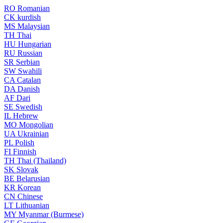
RO
Romanian
CK
kurdish
MS
Malaysian
TH
Thai
HU
Hungarian
RU
Russian
SR
Serbian
SW
Swahili
CA
Catalan
DA
Danish
AF
Dari
SE
Swedish
IL
Hebrew
MO
Mongolian
UA
Ukrainian
PL
Polish
FI
Finnish
TH
Thai (Thailand)
SK
Slovak
BE
Belarusian
KR
Korean
CN
Chinese
LT
Lithuanian
MY
Myanmar (Burmese)