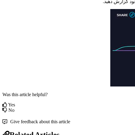
و
د
گ
ز
ا
ر
ش
د
ه
ی
د
.
Was this article helpful?
Yes
No
Give feedback about this article
Related Articles