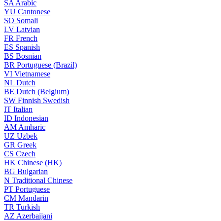
SA
Arabic
YU
Cantonese
SO
Somali
LV
Latvian
FR
French
ES
Spanish
BS
Bosnian
BR
Portuguese (Brazil)
VI
Vietnamese
NL
Dutch
BE
Dutch (Belgium)
SW
Finnish Swedish
IT
Italian
ID
Indonesian
AM
Amharic
UZ
Uzbek
GR
Greek
CS
Czech
HK
Chinese (HK)
BG
Bulgarian
N
Traditional Chinese
PT
Portuguese
CM
Mandarin
TR
Turkish
AZ
Azerbaijani