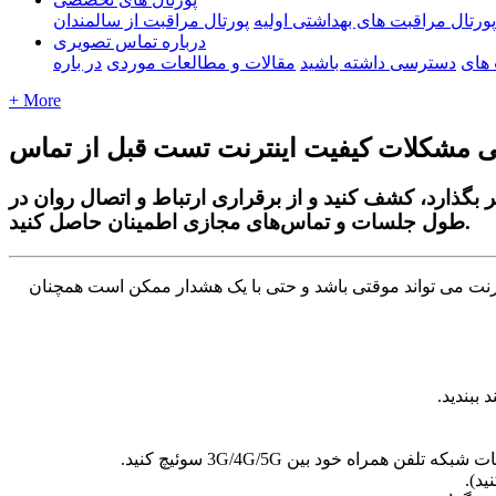
پورتال مراقبت های بهداشتی اولیه
پورتال مراقبت از سالمندان
درباره تماس تصویری
های
دسترسی داشته باشید
مقالات و مطالعات موردی
در باره
+ More
ی مشکلات کیفیت اینترنت تست قبل از تماس
گذارد، کشف کنید و از برقراری ارتباط و اتصال روان در
طول جلسات و تماس‌های مجازی اطمینان حاصل کنید.
ن
ت
م
ی
ت
و
ا
ن
د
م
و
ق
ت
ی
ب
ا
ش
د
و
ح
ت
ی
ب
ا
ی
ک
ه
ش
د
ا
ر
م
م
ک
ن
ا
س
ت
ه
م
چ
ن
ا
ن
د
ب
ب
ن
د
ی
د
.
ا
ت
ش
ب
ک
ه
ت
ل
ف
ن
ه
م
ر
ا
ه
خ
و
د
ب
ی
ن
5G
/
4G
/
3G
س
و
ئ
ی
چ
ک
ن
ی
د
.
ن
ی
د
)
.