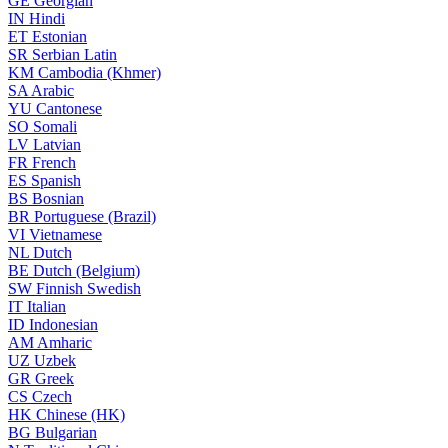
GE
Georgian
IN
Hindi
ET
Estonian
SR
Serbian Latin
KM
Cambodia (Khmer)
SA
Arabic
YU
Cantonese
SO
Somali
LV
Latvian
FR
French
ES
Spanish
BS
Bosnian
BR
Portuguese (Brazil)
VI
Vietnamese
NL
Dutch
BE
Dutch (Belgium)
SW
Finnish Swedish
IT
Italian
ID
Indonesian
AM
Amharic
UZ
Uzbek
GR
Greek
CS
Czech
HK
Chinese (HK)
BG
Bulgarian