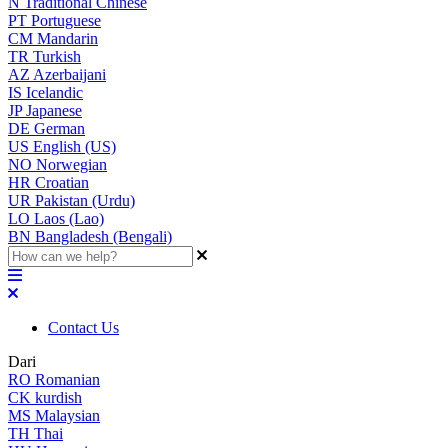
N
Traditional Chinese
PT
Portuguese
CM
Mandarin
TR
Turkish
AZ
Azerbaijani
IS
Icelandic
JP
Japanese
DE
German
US
English (US)
NO
Norwegian
HR
Croatian
UR
Pakistan (Urdu)
LO
Laos (Lao)
BN
Bangladesh (Bengali)
Contact Us
Dari
RO
Romanian
CK
kurdish
MS
Malaysian
TH
Thai