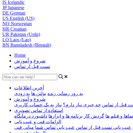
IS
Icelandic
JP
Japanese
DE
German
US
English (US)
NO
Norwegian
HR
Croatian
UR
Pakistan (Urdu)
LO
Laos (Lao)
BN
Bangladesh (Bengali)
Home
شروع و آموزش
تست قبل از تماس
آخرین اطلاعات
به روز رسانی زنده
بولتن ها
به زودی
شروع و آموزش
 قبل از تماس
چه چیزی نیاز دارم؟
نیاز به یک حساب کاربری
استفاده از تماس تصویری
ماها و فیلم ها
گردش کار
برنامه ها و ابزارها
داشبورد درمانگاه
الزامات فنی و عیب یابی
عیب یابی تست قبل از تماس
عیب یابی تماس شما
مبانی فنی
پورتال های تخصصی