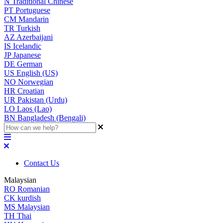
N
Traditional Chinese
PT
Portuguese
CM
Mandarin
TR
Turkish
AZ
Azerbaijani
IS
Icelandic
JP
Japanese
DE
German
US
English (US)
NO
Norwegian
HR
Croatian
UR
Pakistan (Urdu)
LO
Laos (Lao)
BN
Bangladesh (Bengali)
Contact Us
Malaysian
RO
Romanian
CK
kurdish
MS
Malaysian
TH
Thai