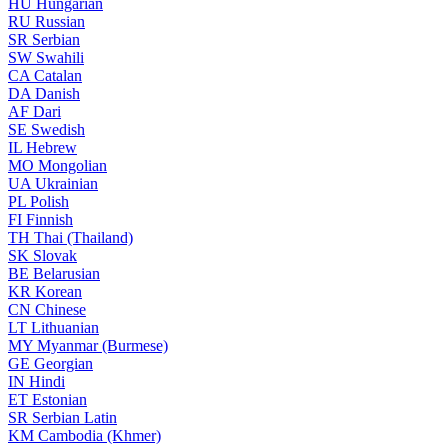
HU
Hungarian
RU
Russian
SR
Serbian
SW
Swahili
CA
Catalan
DA
Danish
AF
Dari
SE
Swedish
IL
Hebrew
MO
Mongolian
UA
Ukrainian
PL
Polish
FI
Finnish
TH
Thai (Thailand)
SK
Slovak
BE
Belarusian
KR
Korean
CN
Chinese
LT
Lithuanian
MY
Myanmar (Burmese)
GE
Georgian
IN
Hindi
ET
Estonian
SR
Serbian Latin
KM
Cambodia (Khmer)