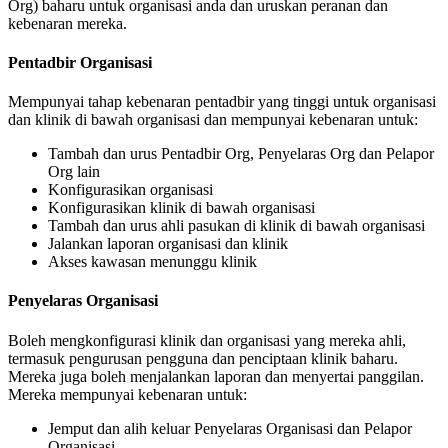
Org
)
baharu
untuk
organisasi
anda
dan
uruskan
peranan
dan
kebenaran
mereka
.
Pentadbir
Organisasi
Mempunyai
tahap
kebenaran
pentadbir
yang
tinggi
untuk
organisasi
dan
klinik
di
bawah
organisasi
dan
mempunyai
kebenaran
untuk
:
Tambah
dan
urus
Pentadbir
Org
,
Penyelaras
Org
dan
Pelapor
Org
lain
Konfigurasikan
organisasi
Konfigurasikan
klinik
di
bawah
organisasi
Tambah
dan
urus
ahli
pasukan
di
klinik
di
bawah
organisasi
Jalankan
laporan
organisasi
dan
klinik
Akses
kawasan
menunggu
klinik
Penyelaras
Organisasi
Boleh
mengkonfigurasi
klinik
dan
organisasi
yang
mereka
ahli
,
termasuk
pengurusan
pengguna
dan
penciptaan
klinik
baharu
.
Mereka
juga
boleh
menjalankan
laporan
dan
menyertai
panggilan
.
Mereka
mempunyai
kebenaran
untuk
:
Jemput
dan
alih
keluar
Penyelaras
Organisasi
dan
Pelapor
Organisasi