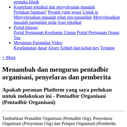
pemuka klinik
Keperluan teknikal dan penyelesaian masalah
Perlukan bantuan?
Peranti yang serasi
Untuk ia
Menyelesaikan masalah ujian pra-panggilan
Menyelesaikan
masalah panggilan anda
Asas teknikal
Portal khusus
Portal Penjagaan Kesihatan Utama
Portal Penjagaan Orang
Tua
Mengenai Panggilan Video
Keselamatan
dasar
Akses
Artikel dan kajian kes
Tentang
+ More
Menambah dan mengurus pentadbir
organisasi, penyelaras dan pemberita
Apakah peranan Platform yang saya perlukan
untuk melakukan ini - Pentadbir Organisasi
(Pentadbir Organisasi)
Tambahkan
Pentadbir
Organisasi
(
Pentadbir
Org
)
,
Penyelaras
Organisasi
(
Penyelaras
Org
)
dan
Pelapor
Organisasi
(
Pemberita