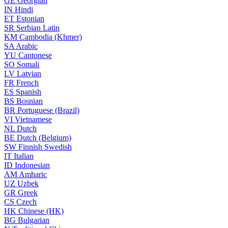
GE
Georgian
IN
Hindi
ET
Estonian
SR
Serbian Latin
KM
Cambodia (Khmer)
SA
Arabic
YU
Cantonese
SO
Somali
LV
Latvian
FR
French
ES
Spanish
BS
Bosnian
BR
Portuguese (Brazil)
VI
Vietnamese
NL
Dutch
BE
Dutch (Belgium)
SW
Finnish Swedish
IT
Italian
ID
Indonesian
AM
Amharic
UZ
Uzbek
GR
Greek
CS
Czech
HK
Chinese (HK)
BG
Bulgarian