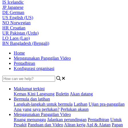
IS
Icelandic
JP
Japanese
DE
German
US
English (US)
NO
Norwegian
HR
Croatian
UR
Pakistan (Urdu)
LO
Laos (Lao)
BN
Bangladesh (Bengali)
Home
Menggunakan Panggilan Video
Pentadbiran
Konfigurasi organisasi
Maklumat terkini
Kemas Kini Langsung
Buletin
Akan datang
Bermula dan latihan
Langkah-langkah untuk bermula
Latihan
Ujian pra-panggilan
Apa yang saya perlukan?
Perlukan akaun
Menggunakan Panggilan Video
Ruang menunggu
Jalankan perundingan
Pentadbiran
Untuk
Pesakit
Panduan dan Video
Aliran kerja
Apl & Alatan
Papan