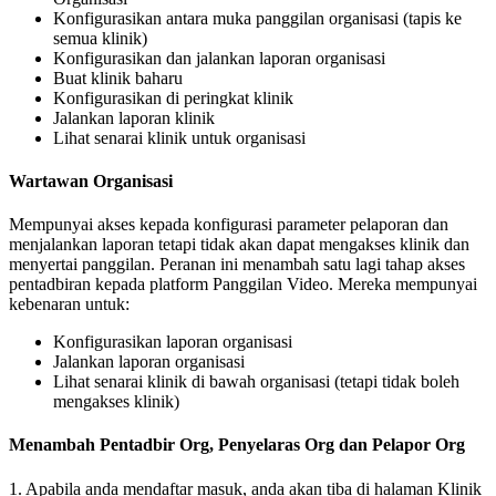
Konfigurasikan
antara
muka
panggilan
organisasi
(
tapis
ke
semua
klinik
)
Konfigurasikan
dan
jalankan
laporan
organisasi
Buat
klinik
baharu
Konfigurasikan
di
peringkat
klinik
Jalankan
laporan
klinik
Lihat
senarai
klinik
untuk
organisasi
Wartawan
Organisasi
Mempunyai
akses
kepada
konfigurasi
parameter
pelaporan
dan
menjalankan
laporan
tetapi
tidak
akan
dapat
mengakses
klinik
dan
menyertai
panggilan
.
Peranan
ini
menambah
satu
lagi
tahap
akses
pentadbiran
kepada
platform
Panggilan
Video
.
Mereka
mempunyai
kebenaran
untuk
:
Konfigurasikan
laporan
organisasi
Jalankan
laporan
organisasi
Lihat
senarai
klinik
di
bawah
organisasi
(
tetapi
tidak
boleh
mengakses
klinik
)
Menambah
Pentadbir
Org
,
Penyelaras
Org
dan
Pelapor
Org
1
.
Apabila
anda
mendaftar
masuk
,
anda
akan
tiba
di
halaman
Klinik