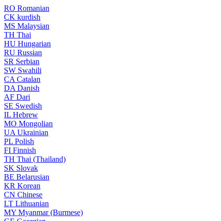
RO
Romanian
CK
kurdish
MS
Malaysian
TH
Thai
HU
Hungarian
RU
Russian
SR
Serbian
SW
Swahili
CA
Catalan
DA
Danish
AF
Dari
SE
Swedish
IL
Hebrew
MO
Mongolian
UA
Ukrainian
PL
Polish
FI
Finnish
TH
Thai (Thailand)
SK
Slovak
BE
Belarusian
KR
Korean
CN
Chinese
LT
Lithuanian
MY
Myanmar (Burmese)