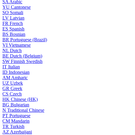
SA
Arabic
YU
Cantonese
SO
Somali
LV
Latvian
FR
French
ES
Spanish
BS
Bosnian
BR
Portuguese (Brazil)
VI
Vietnamese
NL
Dutch
BE
Dutch (Belgium)
SW
Finnish Swedish
IT
Italian
ID
Indonesian
AM
Amharic
UZ
Uzbek
GR
Greek
CS
Czech
HK
Chinese (HK)
BG
Bulgarian
N
Traditional Chinese
PT
Portuguese
CM
Mandarin
TR
Turkish
AZ
Azerbaijani