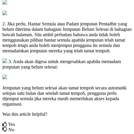
2
.
Jika
perlu
,
Hantar
Semula
atau
Padam
jemputan
Pentadbir
yang
belum
diterima
dalam
bahagian
Jemputan
Belum
Selesai
di
bahagian
bawah
halaman
.
Sila
ambil
perhatian
bahawa
anda
tidak
boleh
menggunakan
pilihan
hantar
semula
apabila
jemputan
telah
tamat
tempoh
tetapi
anda
boleh
menjemput
pengguna
itu
semula
dan
memadamkan
jemputan
mereka
yang
telah
tamat
tempoh
.
3
.
Anda
akan
digesa
untuk
mengesahkan
apabila
memadam
jemputan
yang
belum
selesai
:
Jemputan
yang
belum
selesai
akan
tamat
tempoh
secara
automatik
selepas
satu
bulan
dan
setelah
tamat
tempoh
,
pengguna
perlu
dijemput
semula
jika
mereka
masih
memerlukan
akses
kepada
organisasi
.
Was this article helpful?
Yes
No