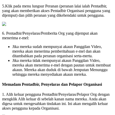
5
.
Klik
pada
menu
lungsur
Peranan
(
peranan
lalai
ialah
Pentadbir
,
yang
akan
memberikan
akses
Pentadbir
Organisasi
pengguna
yang
dijemput
)
dan
pilih
peranan
yang
dikehendaki
untuk
pengguna
.
6
.
Pentadbir
/
Penyelaras
/
Pemberita
Org
yang
dijemput
akan
menerima
e
-
mel
:
Jika
mereka
sudah
mempunyai
akaun
Panggilan
Video
,
mereka
akan
menerima
pemberitahuan
e
-
mel
dan
akan
ditambahkan
pada
peranan
organisasi
serta
-
merta
.
Jika
mereka
tidak
mempunyai
akaun
Panggilan
Video
,
mereka
akan
menerima
e
-
mel
dengan
pautan
untuk
membuat
akaun
.
Mereka
akan
duduk
di
bawah
Jemputan
Menunggu
sehingga
mereka
menyediakan
akaun
mereka
.
Memadam
Pentadbir
,
Penyelaras
dan
Pelapor
Organisasi
1
.
Alih
keluar
pengguna
Pentadbir
/
Penyelaras
/
Pelapor
Org
dengan
mengklik
Alih
keluar
di
sebelah
kanan
nama
mereka
.
Anda
akan
digesa
untuk
mengesahkan
tindakan
ini
.
Ini
akan
mengalih
keluar
akses
pengguna
kepada
Organisasi
.