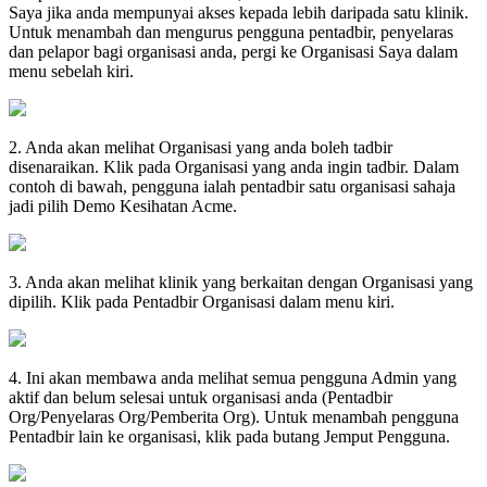
Saya
jika
anda
mempunyai
akses
kepada
lebih
daripada
satu
klinik
.
Untuk
menambah
dan
mengurus
pengguna
pentadbir
,
penyelaras
dan
pelapor
bagi
organisasi
anda
,
pergi
ke
Organisasi
Saya
dalam
menu
sebelah
kiri
.
2
.
Anda
akan
melihat
Organisasi
yang
anda
boleh
tadbir
disenaraikan
.
Klik
pada
Organisasi
yang
anda
ingin
tadbir
.
Dalam
contoh
di
bawah
,
pengguna
ialah
pentadbir
satu
organisasi
sahaja
jadi
pilih
Demo
Kesihatan
Acme
.
3
.
Anda
akan
melihat
klinik
yang
berkaitan
dengan
Organisasi
yang
dipilih
.
Klik
pada
Pentadbir
Organisasi
dalam
menu
kiri
.
4
.
Ini
akan
membawa
anda
melihat
semua
pengguna
Admin
yang
aktif
dan
belum
selesai
untuk
organisasi
anda
(
Pentadbir
Org
/
Penyelaras
Org
/
Pemberita
Org
)
.
Untuk
menambah
pengguna
Pentadbir
lain
ke
organisasi
,
klik
pada
butang
Jemput
Pengguna
.