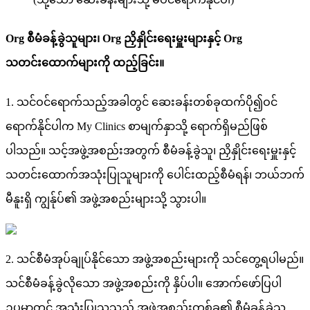
Org
စ
မ
ခ
န
ခ
သ
မ
၊
Org
ည
န
င
ရ
မ
မ
န
င
Org
သ
တ
င
ထ
က
မ
က
ထ
ည
ခ
င
။
1
.
သ
င
ဝ
င
ရ
က
သ
ည
အ
ခ
တ
င
ဆ
ခ
န
တ
စ
ခ
ထ
က
ပ
၍
ဝ
င
ရ
က
န
င
ပ
က
My
Clinics
စ
မ
က
န
သ
ရ
က
ရ
မ
ည
ဖ
စ
ပ
သ
ည
။
သ
င
အ
ဖ
အ
စ
ည
အ
တ
က
စ
မ
ခ
န
ခ
သ
၊
ည
န
င
ရ
မ
န
င
သ
တ
င
ထ
က
အ
သ
ပ
သ
မ
က
ပ
င
ထ
ည
စ
မ
ရ
န
၊
ဘ
ယ
ဘ
က
မ
န
ရ
က
န
ပ
၏
အ
ဖ
အ
စ
ည
မ
သ
သ
ပ
။
2
.
သ
င
စ
မ
အ
ပ
ခ
ပ
န
င
သ
အ
ဖ
အ
စ
ည
မ
က
သ
င
တ
ရ
ပ
မ
ည
။
သ
င
စ
မ
ခ
န
ခ
လ
သ
အ
ဖ
အ
စ
ည
က
န
ပ
ပ
။
အ
က
ဖ
ပ
ပ
ဥ
ပ
မ
တ
င
အ
သ
ပ
သ
သ
ည
အ
ဖ
အ
စ
ည
တ
စ
ခ
၏
စ
မ
ခ
န
ခ
သ