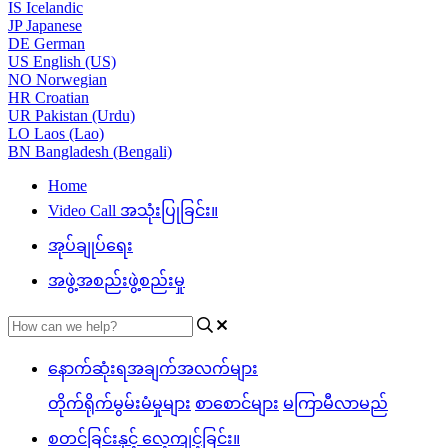
IS
Icelandic
JP
Japanese
DE
German
US
English (US)
NO
Norwegian
HR
Croatian
UR
Pakistan (Urdu)
LO
Laos (Lao)
BN
Bangladesh (Bengali)
Home
Video Call အသုံးပြုခြင်း။
အုပ်ချုပ်ရေး
အဖွဲ့အစည်းဖွဲ့စည်းမှု
နောက်ဆုံးရအချက်အလက်များ
တိုက်ရိုက်မွမ်းမံမှုများ
စာစောင်များ
မကြာမီလာမည်
စတင်ခြင်းနှင့် လေ့ကျင့်ခြင်း။