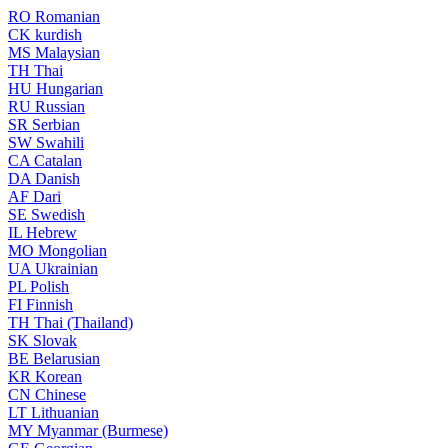
RO
Romanian
CK
kurdish
MS
Malaysian
TH
Thai
HU
Hungarian
RU
Russian
SR
Serbian
SW
Swahili
CA
Catalan
DA
Danish
AF
Dari
SE
Swedish
IL
Hebrew
MO
Mongolian
UA
Ukrainian
PL
Polish
FI
Finnish
TH
Thai (Thailand)
SK
Slovak
BE
Belarusian
KR
Korean
CN
Chinese
LT
Lithuanian
MY
Myanmar (Burmese)