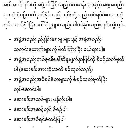
အ
ပ
အ
ဝ
င
၎
င
တ
အ
ဖ
ဝ
င
ဖ
စ
သ
ည
ဆ
ခ
န
မ
န
င
အ
ဖ
အ
စ
ည
မ
က
စ
စ
ဉ
သ
တ
မ
တ
န
င
သ
ည
။
၎
င
တ
သ
ည
အ
စ
ရ
င
ခ
စ
မ
က
လ
ပ
ဆ
င
န
င
ပ
ခ
ဆ
မ
မ
လ
ည
ပ
ဝ
င
န
င
သ
ည
။
၎
င
တ
တ
င
-
အ
ဖ
အ
စ
ည
ည
န
င
ရ
မ
မ
န
င
အ
ဖ
အ
စ
ည
သ
တ
င
ထ
က
မ
က
ဖ
တ
က
ပ
ဖ
ယ
ရ
ပ
။
အ
ဖ
အ
စ
ည
တ
စ
ခ
၏
ခ
ဆ
မ
မ
က
န
ပ
င
က
စ
စ
ဉ
သ
တ
မ
တ
ပ
(
ဆ
ခ
န
အ
လ
အ
ထ
စ
စ
ထ
တ
သ
ည
)
အ
ဖ
အ
စ
ည
အ
စ
ရ
င
ခ
စ
မ
က
စ
စ
ဉ
သ
တ
မ
တ
ပ
လ
ပ
ဆ
င
ပ
။
ဆ
ခ
န
အ
သ
စ
မ
ဖ
န
တ
ပ
။
ဆ
ခ
န
အ
ဆ
င
တ
င
စ
စ
ဉ
ပ
။
ဆ
ခ
န
အ
စ
ရ
င
ခ
တ
င
ပ
ပ
။