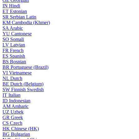
GE
Georgian
IN
Hindi
ET
Estonian
SR
Serbian Latin
KM
Cambodia (Khmer)
SA
Arabic
YU
Cantonese
SO
Somali
LV
Latvian
FR
French
ES
Spanish
BS
Bosnian
BR
Portuguese (Brazil)
VI
Vietnamese
NL
Dutch
BE
Dutch (Belgium)
SW
Finnish Swedish
IT
Italian
ID
Indonesian
AM
Amharic
UZ
Uzbek
GR
Greek
CS
Czech
HK
Chinese (HK)
BG
Bulgarian