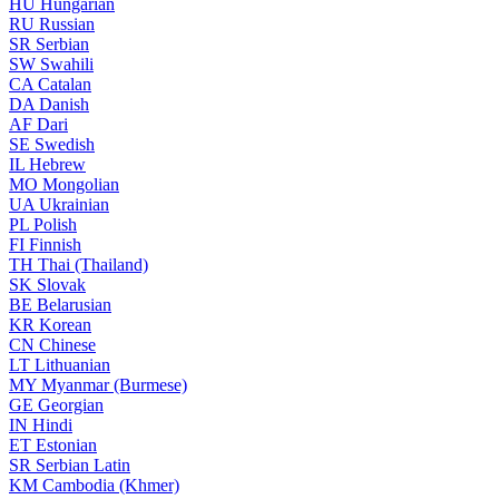
HU
Hungarian
RU
Russian
SR
Serbian
SW
Swahili
CA
Catalan
DA
Danish
AF
Dari
SE
Swedish
IL
Hebrew
MO
Mongolian
UA
Ukrainian
PL
Polish
FI
Finnish
TH
Thai (Thailand)
SK
Slovak
BE
Belarusian
KR
Korean
CN
Chinese
LT
Lithuanian
MY
Myanmar (Burmese)
GE
Georgian
IN
Hindi
ET
Estonian
SR
Serbian Latin
KM
Cambodia (Khmer)