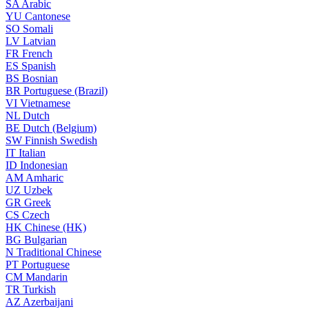
SA
Arabic
YU
Cantonese
SO
Somali
LV
Latvian
FR
French
ES
Spanish
BS
Bosnian
BR
Portuguese (Brazil)
VI
Vietnamese
NL
Dutch
BE
Dutch (Belgium)
SW
Finnish Swedish
IT
Italian
ID
Indonesian
AM
Amharic
UZ
Uzbek
GR
Greek
CS
Czech
HK
Chinese (HK)
BG
Bulgarian
N
Traditional Chinese
PT
Portuguese
CM
Mandarin
TR
Turkish
AZ
Azerbaijani