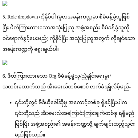
5
.
Role
dropdown
က
န
ပ
ပ
(
မ
လ
အ
ခ
န
က
ဏ
မ
စ
မ
ခ
န
ခ
သ
ဖ
စ
ပ
ဖ
တ
က
ထ
သ
အ
သ
ပ
သ
အ
ဖ
အ
စ
ည
စ
မ
ခ
န
ခ
သ
က
ဝ
င
ရ
က
ခ
င
ပ
မ
ည
)
က
န
ပ
ပ
အ
သ
ပ
သ
အ
တ
က
လ
ခ
င
သ
အ
ခ
န
က
ဏ
က
ရ
ခ
ယ
ပ
။
6
.
ဖ
တ
က
ထ
သ
Org
စ
မ
ခ
န
ခ
သ
/
ည
န
င
ရ
မ
/
သ
တ
င
ထ
က
သ
ည
အ
မ
လ
တ
စ
စ
င
လ
က
ခ
ရ
ရ
လ
မ
မ
ည
-
၎
င
တ
တ
င
ဗ
ဒ
ယ
ခ
ဆ
မ
အ
က
င
တ
စ
ခ
ရ
န
င
ပ
ပ
က
၎
င
တ
သ
ည
အ
မ
လ
အ
က
င
က
ခ
က
တ
စ
ခ
ရ
ရ
မ
ည
ဖ
စ
ပ
အ
ဖ
အ
စ
ည
၏
အ
ခ
န
က
ဏ
သ
ခ
က
ခ
င
ထ
ည
သ
င
မ
ည
ဖ
စ
သ
ည
။