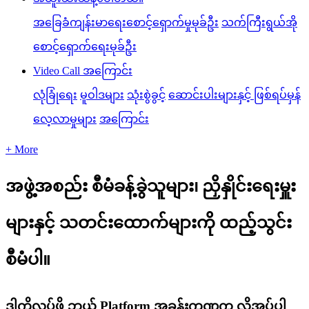
အခြေခံကျန်းမာရေးစောင့်ရှောက်မှုမုခ်ဦး
သက်ကြီးရွယ်အို
စောင့်ရှောက်ရေးမုခ်ဦး
Video Call အကြောင်း
လုံခြုံရေး
မူဝါဒများ
သုံးစွဲခွင့်
ဆောင်းပါးများနှင့် ဖြစ်ရပ်မှန်
လေ့လာမှုများ
အကြောင်း
+ More
အဖွဲ့အစည်း စီမံခန့်ခွဲသူများ၊ ညှိနှိုင်းရေးမှူး
များနှင့် သတင်းထောက်များကို ထည့်သွင်း
စီမံပါ။
ဒါကိုလုပ်ဖို့ ဘယ် Platform အခန်းကဏ္ဍက လိုအပ်ပါ