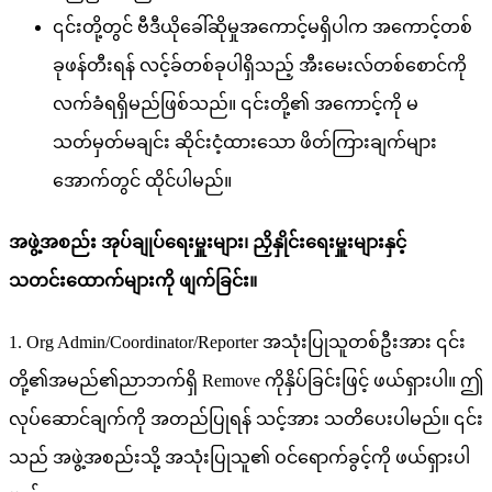
၎
င
တ
တ
င
ဗ
ဒ
ယ
ခ
ဆ
မ
အ
က
င
မ
ရ
ပ
က
အ
က
င
တ
စ
ခ
ဖ
န
တ
ရ
န
လ
င
ခ
တ
စ
ခ
ပ
ရ
သ
ည
အ
မ
လ
တ
စ
စ
င
က
လ
က
ခ
ရ
ရ
မ
ည
ဖ
စ
သ
ည
။
၎
င
တ
၏
အ
က
င
က
မ
သ
တ
မ
တ
မ
ခ
င
ဆ
င
င
ထ
သ
ဖ
တ
က
ခ
က
မ
အ
က
တ
င
ထ
င
ပ
မ
ည
။
အ
ဖ
အ
စ
ည
အ
ပ
ခ
ပ
ရ
မ
မ
၊
ည
န
င
ရ
မ
မ
န
င
သ
တ
င
ထ
က
မ
က
ဖ
က
ခ
င
။
1
.
Org
Admin
/
Coordinator
/
Reporter
အ
သ
ပ
သ
တ
စ
ဦ
အ
၎
င
တ
၏
အ
မ
ည
၏
ည
ဘ
က
ရ
Remove
က
န
ပ
ခ
င
ဖ
င
ဖ
ယ
ရ
ပ
။
ဤ
လ
ပ
ဆ
င
ခ
က
က
အ
တ
ည
ပ
ရ
န
သ
င
အ
သ
တ
ပ
ပ
မ
ည
။
၎
င
သ
ည
အ
ဖ
အ
စ
ည
သ
အ
သ
ပ
သ
၏
ဝ
င
ရ
က
ခ
င
က
ဖ
ယ
ရ
ပ