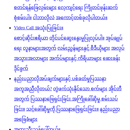
စတင်ရန်ခြေလှမ်းများ
လေ့ကျင့်ရေး
ကြိုတင်ဖုန်းဆက်
စုံစမ်းပါ။
ငါဘာလိုလဲ
အကောင့်တစ်ခုလိုပါတယ်။
Video Call အသုံးပြုခြင်း။
စောင့်ဆိုင်းဧရိယာ
တိုင်ပင်ဆွေးနွေးမှုပြုလုပ်ပါ။
အုပ်ချုပ်
ရေး
လူနာများအတွက်
လမ်းညွှန်များနှင့် ဗီဒီယိုများ
အလုပ်
အသွားအလာများ
အက်ပ်များနှင့် ကိရိယာများ
ဆေးခန်း
ဒိုင်ခွက်
နည်းပညာလိုအပ်ချက်များနှင့် ပစ်ခတ်မှုပြဿနာ
အကူအညီလိုတယ်?
တွဲဖက်သုံးနိုင်သော စက်များ
အိုင်တီ
အတွက်
ပြဿနာဖြေရှင်းခြင်း အကြိုခေါ်ဆိုမှု စမ်းသပ်
ခြင်း။
သင့်ခေါ်ဆိုမှုကို ပြဿနာဖြေရှင်းခြင်း။
နည်းပညာ
အခြေခံများ
အထူးသီးသန့်ပေါ်တယ်။