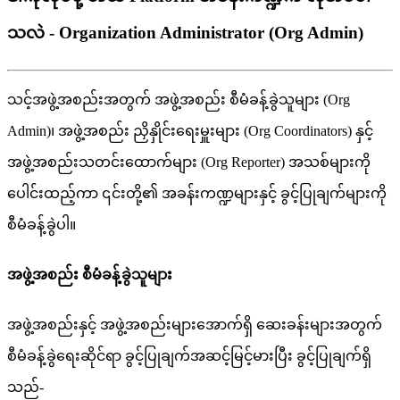
သလဲ - Organization Administrator (Org Admin)
သ
င
အ
ဖ
အ
စ
ည
အ
တ
က
အ
ဖ
အ
စ
ည
စ
မ
ခ
န
ခ
သ
မ
(
Org
Admin
)
၊
အ
ဖ
အ
စ
ည
ည
န
င
ရ
မ
မ
(
Org
Coordinators
)
န
င
အ
ဖ
အ
စ
ည
သ
တ
င
ထ
က
မ
(
Org
Reporter
)
အ
သ
စ
မ
က
ပ
င
ထ
ည
က
၎
င
တ
၏
အ
ခ
န
က
ဏ
မ
န
င
ခ
င
ပ
ခ
က
မ
က
စ
မ
ခ
န
ခ
ပ
။
အ
ဖ
အ
စ
ည
စ
မ
ခ
န
ခ
သ
မ
အ
ဖ
အ
စ
ည
န
င
အ
ဖ
အ
စ
ည
မ
အ
က
ရ
ဆ
ခ
န
မ
အ
တ
က
စ
မ
ခ
န
ခ
ရ
ဆ
င
ရ
ခ
င
ပ
ခ
က
အ
ဆ
င
မ
င
မ
ပ
ခ
င
ပ
ခ
က
ရ
သ
ည
-