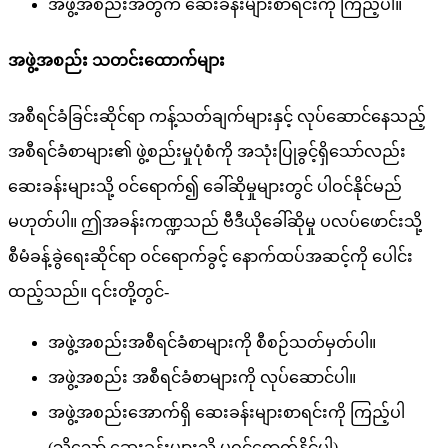
အ
ဖ
အ
စ
ည
အ
တ
က
ဆ
ခ
န
မ
စ
ရ
င
က
က
ည
ပ
။
အ
ဖ
အ
စ
ည
သ
တ
င
ထ
က
မ
အ
စ
ရ
င
ခ
ခ
င
ဆ
င
ရ
က
န
သ
တ
ခ
က
မ
န
င
လ
ပ
ဆ
င
န
သ
ည
အ
စ
ရ
င
ခ
စ
မ
၏
ဖ
စ
ည
မ
ပ
စ
က
အ
သ
ပ
ခ
င
ရ
သ
လ
ည
ဆ
ခ
န
မ
သ
ဝ
င
ရ
က
၍
ခ
ဆ
မ
မ
တ
င
ပ
ဝ
င
န
င
မ
ည
မ
ဟ
တ
ပ
။
ဤ
အ
ခ
န
က
ဏ
သ
ည
ဗ
ဒ
ယ
ခ
ဆ
မ
ပ
လ
ပ
ဖ
င
သ
စ
မ
ခ
န
ခ
ရ
ဆ
င
ရ
ဝ
င
ရ
က
ခ
င
န
က
ထ
ပ
အ
ဆ
င
က
ပ
င
ထ
ည
သ
ည
။
၎
င
တ
တ
င
-
အ
ဖ
အ
စ
ည
အ
စ
ရ
င
ခ
စ
မ
က
စ
စ
ဉ
သ
တ
မ
တ
ပ
။
အ
ဖ
အ
စ
ည
အ
စ
ရ
င
ခ
စ
မ
က
လ
ပ
ဆ
င
ပ
။
အ
ဖ
အ
စ
ည
အ
က
ရ
ဆ
ခ
န
မ
စ
ရ
င
က
က
ည
ပ
(
သ
သ
ဆ
ခ
န
မ
သ
မ
ဝ
င
ရ
က
န
င
ပ
)