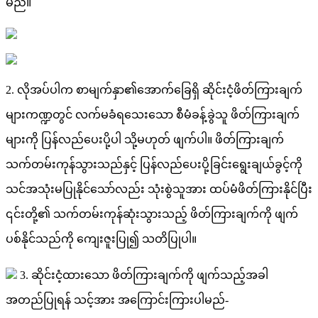
မ
ည
။
2
.
လ
အ
ပ
ပ
က
စ
မ
က
န
၏
အ
က
ခ
ရ
ဆ
င
င
ဖ
တ
က
ခ
က
မ
က
ဏ
တ
င
လ
က
မ
ခ
ရ
သ
သ
စ
မ
ခ
န
ခ
သ
ဖ
တ
က
ခ
က
မ
က
ပ
န
လ
ည
ပ
ပ
ပ
သ
မ
ဟ
တ
ဖ
က
ပ
။
ဖ
တ
က
ခ
က
သ
က
တ
မ
က
န
သ
သ
ည
န
င
ပ
န
လ
ည
ပ
ပ
ခ
င
ရ
ခ
ယ
ခ
င
က
သ
င
အ
သ
မ
ပ
န
င
သ
လ
ည
သ
စ
သ
အ
ထ
ပ
မ
ဖ
တ
က
န
င
ပ
၎
င
တ
၏
သ
က
တ
မ
က
န
ဆ
သ
သ
ည
ဖ
တ
က
ခ
က
က
ဖ
က
ပ
စ
န
င
သ
ည
က
က
ဇ
ပ
၍
သ
တ
ပ
ပ
။
3
.
ဆ
င
င
ထ
သ
ဖ
တ
က
ခ
က
က
ဖ
က
သ
ည
အ
ခ
အ
တ
ည
ပ
ရ
န
သ
င
အ
အ
က
င
က
ပ
မ
ည
-