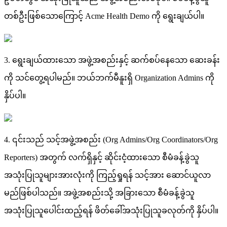
တ
စ
ဦ
ဖ
စ
သ
က
င
Acme
Health
Demo
က
ရ
ခ
ယ
ပ
။
3
.
ရ
ခ
ယ
ထ
သ
အ
ဖ
အ
စ
ည
န
င
ဆ
က
စ
ပ
န
သ
ဆ
ခ
န
က
သ
င
တ
ရ
ပ
မ
ည
။
ဘ
ယ
ဘ
က
မ
န
ရ
Organization
Admins
က
န
ပ
ပ
။
4
.
၎
င
သ
ည
သ
င
အ
ဖ
အ
စ
ည
(
Org
Admins
/
Org
Coordinators
/
Org
Reporters
)
အ
တ
က
လ
က
ရ
န
င
ဆ
င
င
ထ
သ
စ
မ
ခ
န
ခ
သ
အ
သ
ပ
သ
မ
အ
လ
က
က
ည
ရ
ရ
န
သ
င
အ
ဆ
င
ယ
လ
မ
ည
ဖ
စ
ပ
သ
ည
။
အ
ဖ
အ
စ
ည
သ
အ
ခ
သ
စ
မ
ခ
န
ခ
သ
အ
သ
ပ
သ
ပ
င
ထ
ည
ရ
န
ဖ
တ
ခ
အ
သ
ပ
သ
ခ
လ
တ
က
န
ပ
ပ
။