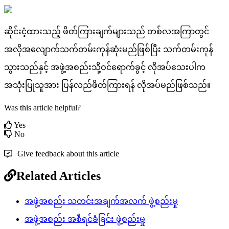
ဆ
င
င
ထ
သ
ည
ဖ
တ
က
ခ
က
မ
သ
ည
တ
စ
လ
အ
က
တ
င
အ
လ
အ
လ
က
သ
က
တ
မ
က
န
ဆ
မ
ည
ဖ
စ
ပ
သ
က
တ
မ
က
န
သ
သ
ည
န
င
အ
ဖ
အ
စ
ည
သ
ဝ
င
ရ
က
ခ
င
လ
အ
ပ
သ
ပ
က
အ
သ
ပ
သ
အ
ပ
န
လ
ည
ဖ
တ
က
ရ
န
လ
အ
ပ
မ
ည
ဖ
စ
သ
ည
။
Was this article helpful?
Yes
No
Give feedback about this article
Related Articles
အဖွဲ့အစည်း သတင်းအချက်အလက် ဖွဲ့စည်းမှု
အဖွဲ့အစည်း အစီရင်ခံခြင်း ဖွဲ့စည်းမှု