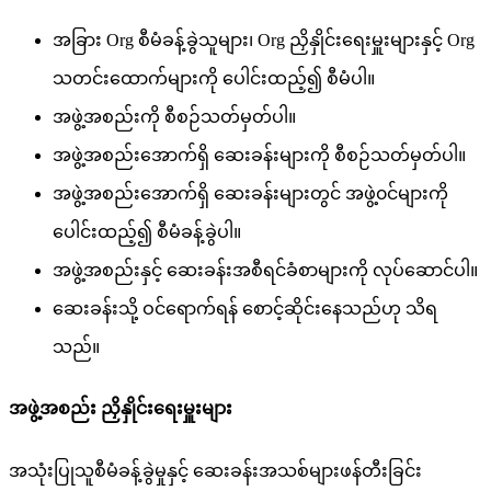
အ
ခ
Org
စ
မ
ခ
န
ခ
သ
မ
၊
Org
ည
န
င
ရ
မ
မ
န
င
Org
သ
တ
င
ထ
က
မ
က
ပ
င
ထ
ည
၍
စ
မ
ပ
။
အ
ဖ
အ
စ
ည
က
စ
စ
ဉ
သ
တ
မ
တ
ပ
။
အ
ဖ
အ
စ
ည
အ
က
ရ
ဆ
ခ
န
မ
က
စ
စ
ဉ
သ
တ
မ
တ
ပ
။
အ
ဖ
အ
စ
ည
အ
က
ရ
ဆ
ခ
န
မ
တ
င
အ
ဖ
၀
င
မ
က
ပ
င
ထ
ည
၍
စ
မ
ခ
န
ခ
ပ
။
အ
ဖ
အ
စ
ည
န
င
ဆ
ခ
န
အ
စ
ရ
င
ခ
စ
မ
က
လ
ပ
ဆ
င
ပ
။
ဆ
ခ
န
သ
ဝ
င
ရ
က
ရ
န
စ
င
ဆ
င
န
သ
ည
ဟ
သ
ရ
သ
ည
။
အ
ဖ
အ
စ
ည
ည
န
င
ရ
မ
မ
အ
သ
ပ
သ
စ
မ
ခ
န
ခ
မ
န
င
ဆ
ခ
န
အ
သ
စ
မ
ဖ
န
တ
ခ
င