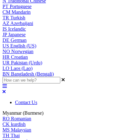
N
Traditional Chinese
PT
Portuguese
CM
Mandarin
TR
Turkish
AZ
Azerbaijani
IS
Icelandic
JP
Japanese
DE
German
US
English (US)
NO
Norwegian
HR
Croatian
UR
Pakistan (Urdu)
LO
Laos (Lao)
BN
Bangladesh (Bengali)
Contact Us
Myanmar (Burmese)
RO
Romanian
CK
kurdish
MS
Malaysian
TH
Thai