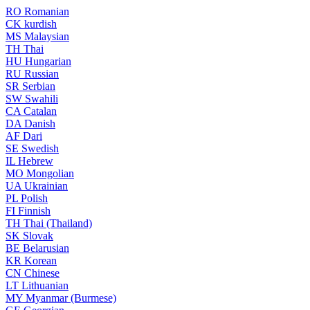
RO
Romanian
CK
kurdish
MS
Malaysian
TH
Thai
HU
Hungarian
RU
Russian
SR
Serbian
SW
Swahili
CA
Catalan
DA
Danish
AF
Dari
SE
Swedish
IL
Hebrew
MO
Mongolian
UA
Ukrainian
PL
Polish
FI
Finnish
TH
Thai (Thailand)
SK
Slovak
BE
Belarusian
KR
Korean
CN
Chinese
LT
Lithuanian
MY
Myanmar (Burmese)