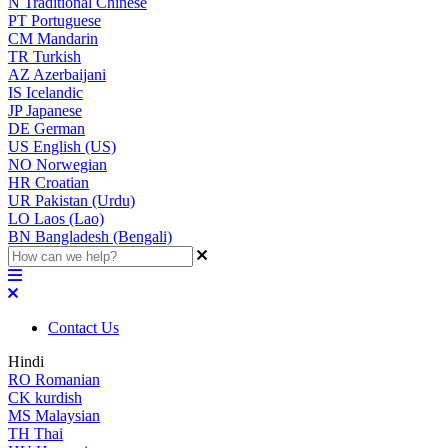
N
Traditional Chinese
PT
Portuguese
CM
Mandarin
TR
Turkish
AZ
Azerbaijani
IS
Icelandic
JP
Japanese
DE
German
US
English (US)
NO
Norwegian
HR
Croatian
UR
Pakistan (Urdu)
LO
Laos (Lao)
BN
Bangladesh (Bengali)
Contact Us
Hindi
RO
Romanian
CK
kurdish
MS
Malaysian
TH
Thai