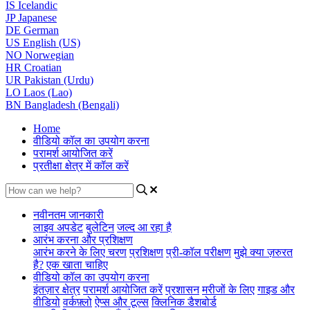
IS
Icelandic
JP
Japanese
DE
German
US
English (US)
NO
Norwegian
HR
Croatian
UR
Pakistan (Urdu)
LO
Laos (Lao)
BN
Bangladesh (Bengali)
Home
वीडियो कॉल का उपयोग करना
परामर्श आयोजित करें
प्रतीक्षा क्षेत्र में कॉल करें
नवीनतम जानकारी
लाइव अपडेट
बुलेटिन
जल्द आ रहा है
आरंभ करना और प्रशिक्षण
आरंभ करने के लिए चरण
प्रशिक्षण
प्री-कॉल परीक्षण
मुझे क्या ज़रुरत
है?
एक खाता चाहिए
वीडियो कॉल का उपयोग करना
इंतज़ार क्षेत्र
परामर्श आयोजित करें
प्रशासन
मरीजों के लिए
गाइड और
वीडियो
वर्कफ़्लो
ऐप्स और टूल्स
क्लिनिक डैशबोर्ड