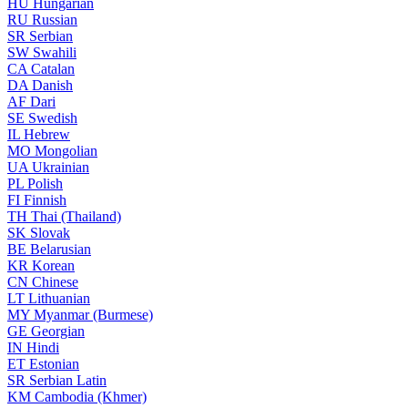
HU
Hungarian
RU
Russian
SR
Serbian
SW
Swahili
CA
Catalan
DA
Danish
AF
Dari
SE
Swedish
IL
Hebrew
MO
Mongolian
UA
Ukrainian
PL
Polish
FI
Finnish
TH
Thai (Thailand)
SK
Slovak
BE
Belarusian
KR
Korean
CN
Chinese
LT
Lithuanian
MY
Myanmar (Burmese)
GE
Georgian
IN
Hindi
ET
Estonian
SR
Serbian Latin
KM
Cambodia (Khmer)