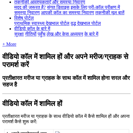
तकनीकी आवश्यकताएँ और समस्या निवारण
मदद की ज़रूरत है?
संगत डिवाइस
इसके लिए
प्री-कॉल परीक्षण में
समस्या निवारण
आपकी कॉल का समस्या निवारण
तकनीकी मूल बातें
विशेष पोर्टल
प्राथमिक स्वास्थ्य देखभाल पोर्टल
वृद्ध देखभाल पोर्टल
वीडियो कॉल के बारे में
सुरक्षा
नीतियों
पहुँच
लेख और केस अध्ययन
के बारे में
+ More
वीडियो कॉल में शामिल हों और अपने मरीज/ग्राहक से
परामर्श करें
प्रतीक्षारत मरीज या ग्राहक के साथ कॉल में शामिल होना सरल और
सहज है
व
ड
य
क
ल
म
श
म
ल
ह
प
र
त
क
र
त
म
र
ज
य
ग
र
ह
क
क
स
थ
व
ड
य
क
ल
म
क
स
श
म
ल
ह
औ
र
अ
प
न
प
र
म
र
क
स
श
र
क
र
: