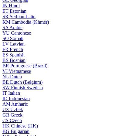
GE
Georgian
IN
Hindi
ET
Estonian
SR
Serbian Latin
KM
Cambodia (Khmer)
SA
Arabic
YU
Cantonese
SO
Somali
LV
Latvian
FR
French
ES
Spanish
BS
Bosnian
BR
Portuguese (Brazil)
VI
Vietnamese
NL
Dutch
BE
Dutch (Belgium)
SW
Finnish Swedish
IT
Italian
ID
Indonesian
AM
Amharic
UZ
Uzbek
GR
Greek
CS
Czech
HK
Chinese (HK)
BG
Bulgarian