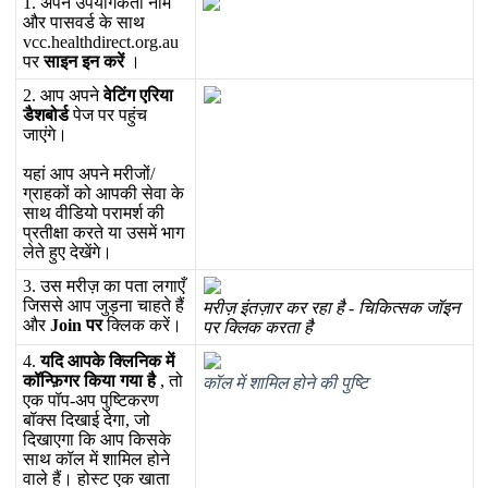
1
.
अ
प
न
उ
प
य
ग
क
र
न
म
औ
र
प
स
व
र
क
स
थ
vcc
.
healthdirect
.
org
.
au
प
र
स
इ
न
इ
न
क
र
।
2
.
आ
प
अ
प
न
व
ट
ग
ए
र
य
ड
श
ब
र
प
ज
प
र
प
ह
च
ज
ए
ग
।
य
ह
आ
प
अ
प
न
म
र
ज
/
ग
र
ह
क
क
आ
प
क
स
व
क
स
थ
व
ड
य
प
र
म
र
क
प
र
त
क
क
र
त
य
उ
स
म
भ
ग
ल
त
ह
ए
द
ख
ग
।
3
.
उ
स
म
र
ज
क
प
त
ल
ग
ए
ज
स
स
आ
प
ज
ड
न
च
ह
त
ह
म
र
ज
इ
त
ज
र
क
र
र
ह
ह
-
च
क
त
स
क
ज
इ
न
औ
र
Join
प
र
क
क
क
र
।
प
र
क
क
क
र
त
ह
4
.
य
द
आ
प
क
क
न
क
म
क
न
ग
र
क
य
ग
य
ह
,
त
क
ल
म
श
म
ल
ह
न
क
प
ष
ए
क
प
प
-
अ
प
प
ष
क
र
ण
ब
क
स
द
ख
ई
द
ग
,
ज
द
ख
ए
ग
क
आ
प
क
स
क
स
थ
क
ल
म
श
म
ल
ह
न
व
ल
ह
।
ह
स
ट
ए
क
ख
त