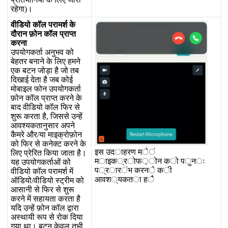
र
ह
ग
)
।
व
ड
य
क
ल
प
र
म
र
क
द
र
न
फ
न
क
ल
प
र
प
त
क
र
न
उ
प
य
ग
क
र
अ
न
भ
व
क
ब
ह
त
र
ब
न
न
क
ल
ए
ह
म
न
ए
क
ब
ट
न
ज
ड
ह
ज
त
ब
द
ख
ई
द
त
ह
ज
ब
क
ई
म
ब
इ
ल
फ
न
उ
प
य
ग
क
र
फ
न
क
ल
प
र
प
त
क
र
न
क
ब
द
व
ड
य
क
ल
फ
र
स
श
र
क
र
त
ह
,
ज
स
स
उ
न
ह
आ
व
श
य
क
त
न
स
र
अ
प
न
क
म
र
औ
र
/
य
म
इ
क
र
फ
न
क
फ
र
स
क
न
क
ट
क
र
न
क
इ
स
उ
द
ा
ह
र
ण
म
े
ं
ल
ए
प
र
र
त
क
य
ज
त
ह
।
म
ा
इ
क
्
र
ो
फ
़
ो
न
क
ो
प
ु
न
ः
य
ह
उ
प
य
ग
क
र
ओ
क
प
्
र
ा
र
ं
भ
क
र
न
े
क
ी
व
ड
य
क
ल
प
र
म
र
म
आ
व
श
्
य
क
त
ा
ह
ै
ऑ
ड
य
/
व
ड
य
स
ट
र
म
क
आ
स
न
स
फ
र
स
श
र
क
र
न
म
स
ह
य
त
क
र
त
ह
य
द
उ
न
ह
फ
न
क
ल
द
र
अ
स
थ
य
र
प
स
र
क
द
य
ग
य
थ
।
ब
ट
न
क
व
ल
त
भ