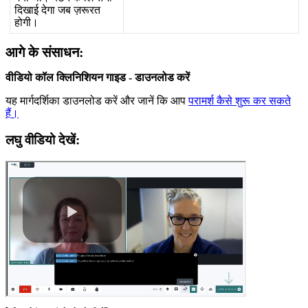
द
ख
ई
द
ग
ज
ब
ज
र
र
त
ह
ग
।
आ
ग
क
स
स
ध
न
:
व
ड
य
क
ल
क
न
श
य
न
ग
इ
ड
-
ड
उ
न
ल
ड
क
र
य
ह
म
र
द
र
क
ड
उ
न
ल
ड
क
र
औ
र
ज
न
क
आ
प
प
र
म
र
क
स
श
र
क
र
स
क
त
ह
।
ल
घ
व
ड
य
द
ख
: