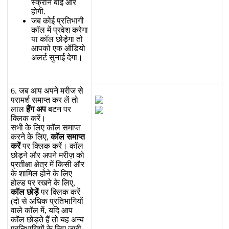
स
क
र
न
ब
ई
ओ
र
ह
ग
.
ज
ब
क
ई
प
र
त
भ
ग
क
ल
म
प
र
व
श
क
र
ग
य
क
ल
छ
ड
ग
त
आ
प
क
ए
क
ऑ
ड
य
अ
ल
र
स
न
ई
द
ग
।
6
.
ज
ब
आ
प
अ
प
न
म
र
ज
स
प
र
म
र
स
म
प
त
क
र
ल
त
ल
ल
ह
ग
अ
प
ब
ट
न
प
र
क
क
क
र
।
स
भ
क
ल
ए
क
ल
स
म
प
त
क
र
न
क
ल
ए
,
क
ल
स
म
प
त
क
र
प
र
क
क
क
र
।
क
ल
छ
ड
न
औ
र
अ
प
न
म
र
ज
क
प
र
त
क
क
त
र
म
क
स
औ
र
क
श
म
ल
ह
न
क
ल
ए
ह
ल
ड
प
र
र
ख
न
क
ल
ए
,
क
ल
छ
ड
प
र
क
क
क
र
(
द
स
अ
ध
क
प
र
त
भ
ग
य
व
ल
क
ल
म
,
य
द
आ
प
क
ल
छ
ड
त
ह
त
य
ह
अ
न
य
प
र
त
भ
ग
य
क
ल
ए
ज
र