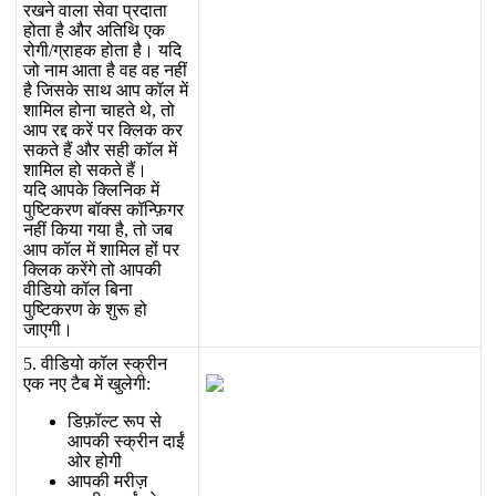
र
ख
न
व
ल
स
व
प
र
द
त
ह
त
ह
औ
र
अ
त
थ
ए
क
र
ग
/
ग
र
ह
क
ह
त
ह
।
य
द
ज
न
म
आ
त
ह
व
ह
व
ह
न
ह
ह
ज
स
क
स
थ
आ
प
क
ल
म
श
म
ल
ह
न
च
ह
त
थ
,
त
आ
प
र
द
क
र
प
र
क
क
क
र
स
क
त
ह
औ
र
स
ह
क
ल
म
श
म
ल
ह
स
क
त
ह
।
य
द
आ
प
क
क
न
क
म
प
ष
क
र
ण
ब
क
स
क
न
ग
र
न
ह
क
य
ग
य
ह
,
त
ज
ब
आ
प
क
ल
म
श
म
ल
ह
प
र
क
क
क
र
ग
त
आ
प
क
व
ड
य
क
ल
ब
न
प
ष
क
र
ण
क
श
र
ह
ज
ए
ग
।
5
.
व
ड
य
क
ल
स
क
र
न
ए
क
न
ए
ट
ब
म
ख
ल
ग
:
ड
फ
ल
ट
र
प
स
आ
प
क
स
क
र
न
द
ई
ओ
र
ह
ग
आ
प
क
म
र
ज