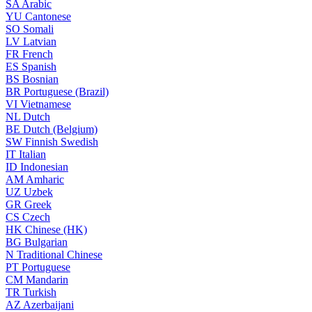
SA
Arabic
YU
Cantonese
SO
Somali
LV
Latvian
FR
French
ES
Spanish
BS
Bosnian
BR
Portuguese (Brazil)
VI
Vietnamese
NL
Dutch
BE
Dutch (Belgium)
SW
Finnish Swedish
IT
Italian
ID
Indonesian
AM
Amharic
UZ
Uzbek
GR
Greek
CS
Czech
HK
Chinese (HK)
BG
Bulgarian
N
Traditional Chinese
PT
Portuguese
CM
Mandarin
TR
Turkish
AZ
Azerbaijani