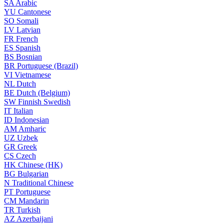
SA
Arabic
YU
Cantonese
SO
Somali
LV
Latvian
FR
French
ES
Spanish
BS
Bosnian
BR
Portuguese (Brazil)
VI
Vietnamese
NL
Dutch
BE
Dutch (Belgium)
SW
Finnish Swedish
IT
Italian
ID
Indonesian
AM
Amharic
UZ
Uzbek
GR
Greek
CS
Czech
HK
Chinese (HK)
BG
Bulgarian
N
Traditional Chinese
PT
Portuguese
CM
Mandarin
TR
Turkish
AZ
Azerbaijani