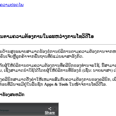
ຄວາມປອດໄພ
ິ​ການ​ຕາມ​ຄວາມ​ຕ້ອງ​ການ​ໃນ​ລະ​ຫວ່າງ​ການ​ໂທ​ວິ​ດີ​ໂອ​
ນ
ດ
າ
ນ
ສ
ຂ
ະ
ພ
າ
ບ
ສ
າ
ມ
າ
ດ
ຮ
ອ
ງ
ຂ
ກ
າ
ນ
ບ
ລ
ກ
າ
ນ
ຕ
າ
ມ
ຄ
ວ
າ
ມ
ຕ
ອ
ງ
ກ
າ
ນ
ຈ
າ
ກ
ຫ
ບ
ຄ
ນ
ເ
ຈ
ບ
ຫ
ລ
ກ
ຄ
າ
ຈ
າ
ກ
ພ
ນ
ຖ
າ
ນ
ທ
ບ
ແ
ມ
ນ
ພ
າ
ສ
າ
ອ
ງ
ກ
ດ
.
ກ
ບ
ຜ
ໃ
ຫ
ບ
ລ
ກ
າ
ນ
ຕ
າ
ມ
ຄ
ວ
າ
ມ
ຕ
ອ
ງ
ກ
າ
ນ
ທ
ຄ
ລ
ນ
ກ
ຂ
ອ
ງ
ທ
າ
ນ
ຈ
ະ
ໃ
ຊ
.
ນ
ສ
າ
ມ
າ
ນ
,
ເ
ຊ
ງ
ສ
າ
ມ
າ
ດ
ນ
າ
ໃ
ຊ
ໄ
ດ
ໂ
ດ
ຍ
ຜ
ໃ
ຫ
ບ
ລ
ກ
າ
ນ
ທ
ຮ
ອ
ງ
ຂ
(
ເ
ຊ
ນ
:
ນ
າ
ຍ
ພ
າ
ສ
າ
)
ເ
ງ
ຄ
ລ
ນ
ກ
ສ
າ
ມ
າ
ດ
ຕ
ງ
ຄ
າ
ໃ
ຫ
ເ
ຫ
ມ
າ
ະ
ສ
ມ
ກ
ບ
ຄ
ວ
າ
ມ
ຕ
ອ
ງ
ກ
າ
ນ
ຂ
ອ
ງ
ຄ
ລ
ນ
ກ
,
ເ
ກ
ອ
ນ
ທ
ມ
ນ
ຈ
ະ
ມ
ຢ
ໃ
ນ
ລ
ນ
ຊ
ກ
Apps
&
Tools
ໃ
ນ
ໜ
າ
ຈ
ກ
າ
ນ
ໂ
ທ
ວ
ດ
ໂ
ອ
.
າ
ຮ
ອ
ງ
ສ
ະ
ຫ
ມ
ກ