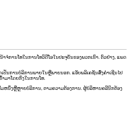
ນ
າ
ຈ
ກ
າ
ນ
ໂ
ທ
ໃ
ນ
ກ
າ
ນ
ໂ
ທ
ວ
ດ
ໂ
ອ
ໃ
ນ
ປ
ະ
ຈ
ບ
ນ
ຂ
ອ
ງ
ພ
ວ
ກ
ເ
ຂ
າ
.
ຕ
ວ
ຢ
າ
ງ
,
ແ
ພ
ດ
ດ
ເ
ປ
ນ
ກ
າ
ນ
ບ
ລ
ກ
າ
ນ
ພ
າ
ຍ
ໃ
ນ
ຫ
ພ
າ
ຍ
ນ
ອ
ກ
.
ແ
ອ
ບ
ພ
ລ
ເ
ຄ
ຊ
ນ
ສ
ງ
ຄ
າ
ເ
ຊ
ນ
ໄ
ປ
ຂ
າ
ມ
າ
ໂ
ດ
ຍ
ກ
ງ
ໃ
ນ
ກ
າ
ນ
ໂ
ທ
.
ພ
ມ
ຫ
ນ
ງ
ຫ
ຫ
າ
ຍ
ບ
ລ
ກ
າ
ນ
,
ຕ
າ
ມ
ຄ
ວ
າ
ມ
ຕ
ອ
ງ
ກ
າ
ນ
.
ຜ
ບ
ລ
ຫ
າ
ນ
ຄ
ລ
ນ
ກ
ຕ
ອ
ງ