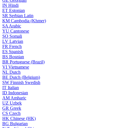
GE
Georgian
IN
Hindi
ET
Estonian
SR
Serbian Latin
KM
Cambodia (Khmer)
SA
Arabic
YU
Cantonese
SO
Somali
LV
Latvian
FR
French
ES
Spanish
BS
Bosnian
BR
Portuguese (Brazil)
VI
Vietnamese
NL
Dutch
BE
Dutch (Belgium)
SW
Finnish Swedish
IT
Italian
ID
Indonesian
AM
Amharic
UZ
Uzbek
GR
Greek
CS
Czech
HK
Chinese (HK)
BG
Bulgarian