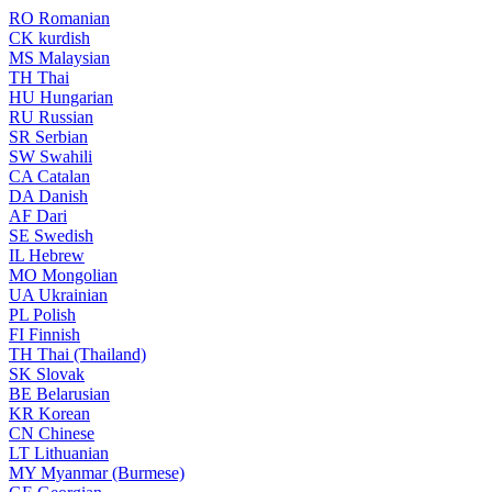
RO
Romanian
CK
kurdish
MS
Malaysian
TH
Thai
HU
Hungarian
RU
Russian
SR
Serbian
SW
Swahili
CA
Catalan
DA
Danish
AF
Dari
SE
Swedish
IL
Hebrew
MO
Mongolian
UA
Ukrainian
PL
Polish
FI
Finnish
TH
Thai (Thailand)
SK
Slovak
BE
Belarusian
KR
Korean
CN
Chinese
LT
Lithuanian
MY
Myanmar (Burmese)