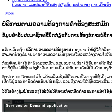
ບົດຄວາມ ແລະກໍລະນີສຶກສາ
ກ່ຽວກັບ
ນະໂຍບາຍ
ການເຂົ້າເຖິງ
+ More
ບໍລິການຕາມຄວາມຕ້ອງການຄໍາຮ້ອງສະຫມັກ
ຂໍ້​ມູນ​ສໍາ​ລັບ​ສະ​ມາ​ຊິກ​ຄລີ​ນິກ​ກ່ຽວ​ກັບ​ການ​ຮ້ອງ​ຂໍ​ການ​ບໍ​ລ
ແ
ອ
ບ
ພ
ລ
ເ
ຄ
ຊ
ນ
ບ
ລ
ກ
າ
ນ
ຕ
າ
ມ
ຄ
ວ
າ
ມ
ຕ
ອ
ງ
ກ
າ
ນ
ອ
ະ
ນ
ຍ
າ
ດ
ໃ
ຫ
ຜ
ໃ
ຫ
ບ
ລ
ກ
າ
ສ
າ
ມ
າ
ດ
ຮ
ອ
ງ
ຂ
ນ
າ
ຍ
ພ
າ
ສ
າ
ຕ
າ
ມ
ຄ
ວ
າ
ມ
ຕ
ອ
ງ
ກ
າ
ນ
ໃ
ນ
ລ
ະ
ຫ
ວ
າ
ງ
ກ
າ
ນ
ໂ
ທ
ກ
ກ
ອ
ນ
ທ
ຈ
ະ
ນ
າ
ໃ
ຊ
ຄ
າ
ຮ
ອ
ງ
ສ
ະ
ຫ
ມ
ກ
,
ຂ
ະ
ບ
ວ
ນ
ກ
າ
ນ
ຕ
ອ
ງ
ໄ
ດ
ຮ
ບ
ກ
າ
ນ
ຕ
ກ
ລ
ງ
ຫ
າ
ທ
ຢ
ອ
ເ
ມ
ລ
ທ
ຖ
ກ
ແ
ຕ
ງ
ຕ
ງ
ດ
ວ
ຍ
ກ
າ
ນ
ເ
ຊ
ອ
ມ
ຕ
ກ
ບ
ກ
າ
ນ
ໂ
ທ
ວ
ດ
ໂ
ອ
ໃ
ນ
ປ
ະ
ຈ
ບ
Services
on
Demand
ເ
ປ
ນ
ແ
ອ
ບ
ພ
ລ
ເ
ຄ
ຊ
ນ
ທ
ມ
ຄ
ວ
າ
ມ
ຍ
ດ
ຫ
ຍ
ນ
ທ
ຜ
ເ
ບ
ງ
ແ
ຍ
ເ
ປ
ດ
ໃ
ຊ
ແ
ລ
ະ
ກ
ນ
ດ
ຄ
າ
ແ
ອ
ບ
ພ
ລ
ເ
ຄ
ຊ
ນ
,
ລ
ວ
ມ
ທ
ງ
ກ
າ
ນ
ໃ
ຫ
ຊ
ທ
ເ
ໝ
າ
ະ
ສ
ມ
,
ວ
ດ
ໂ
ອ
ຂ
າ
ງ
ລ
ມ
ນ
ສ
ະ
ແ
ດ
ງ
ໃ
ຫ
ເ
ຫ
ນ
ວ
ທ
ກ
າ
ນ
ກ
າ
ຫ
ນ
ດ
ຄ
າ
ແ
ລ
ະ
ກ
າ
ນ
ນ
າ
ໃ
ຊ
ຄ