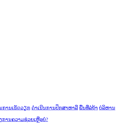
ນການເຮັດວຽກ
ດໍາເນີນການປຶກສາຫາລື
ພື້ນທີ່ລໍຖ້າ
ບໍລິຫານ
ອງການຄວາມຊ່ວຍເຫຼືອບໍ?