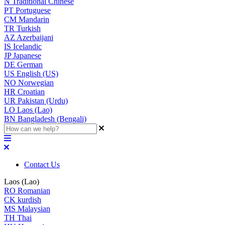
N
Traditional Chinese
PT
Portuguese
CM
Mandarin
TR
Turkish
AZ
Azerbaijani
IS
Icelandic
JP
Japanese
DE
German
US
English (US)
NO
Norwegian
HR
Croatian
UR
Pakistan (Urdu)
LO
Laos (Lao)
BN
Bangladesh (Bengali)
Contact Us
Laos (Lao)
RO
Romanian
CK
kurdish
MS
Malaysian
TH
Thai