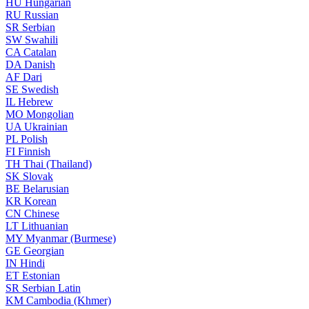
HU
Hungarian
RU
Russian
SR
Serbian
SW
Swahili
CA
Catalan
DA
Danish
AF
Dari
SE
Swedish
IL
Hebrew
MO
Mongolian
UA
Ukrainian
PL
Polish
FI
Finnish
TH
Thai (Thailand)
SK
Slovak
BE
Belarusian
KR
Korean
CN
Chinese
LT
Lithuanian
MY
Myanmar (Burmese)
GE
Georgian
IN
Hindi
ET
Estonian
SR
Serbian Latin
KM
Cambodia (Khmer)