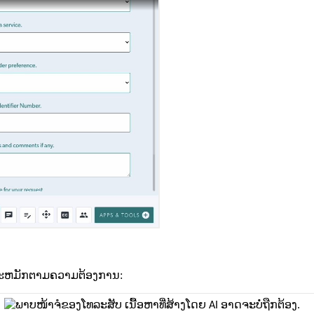
ະ
ຫ
ມ
ກ
ຕ
າ
ມ
ຄ
ວ
າ
ມ
ຕ
ອ
ງ
ກ
າ
ນ
: