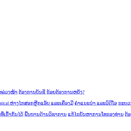
ລ່ວງໜ້າ
ຕ້ອງການບັນຊີ
ຂ້ອຍຕ້ອງການຫຍັງ?
cal ຫ່າງ​ໄກ​ສອກ​ຫຼີກ​
ແອັບ ແລະເຄື່ອງມື
ຄຳແນະນຳ ແລະວິດີໂອ
ຂະບວ
ີ່ເຂົ້າກັນໄດ້
ພື້ນຖານດ້ານວິຊາການ
ແກ້ໄຂບັນຫາການໂທຂອງທ່ານ
ຕ້