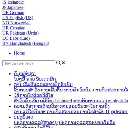
IS
Icelandic
JP
Japanese
DE
German
US
English (US)
NO
Norwegian
HR
Croatian
UR
Pakistan (Urdu)
LO
Laos (Lao)
BN
Bangladesh (Bengali)
Home
ຂໍ້ມູນຫຼ້າສຸດ
ໄວໆນີ້
ຂ່າວ
ອັບເດດສົດ
ການເລີ່ມຕົ້ນແລະການຝຶກອົບຮົມ
ຂັ້ນຕອນສໍາລັບການເລີ່ມຕົ້ນ
ການຝຶກອົບຮົມ
ການທົດສອບການໂທ
ໃຊ້ການໂທດ້ວຍວິດີໂອ
ສໍາລັບຄົນເຈັບ
ຄລີນິກ dashboard
ການ​ຕິດ​ຕາມ​ກວດ​ກາ physiologi
ຄວາມຕ້ອງການດ້ານວິຊາການແລະບັນຫາໃນການຍິງ
ການ​ແກ້​ໄຂ​ບັນ​ຫາ​ການ​ທົດ​ສອບ​ກ່ອນ​ການ​ໂທ​
ສໍາລັບ IT
ອຸປະກອນທ
ປະຕູພິເສດ
ປະຕູການດູແລຜູ້ສູງອາຍຸ
ປະຕູການດູແລສຸຂະພາບຂັ້ນຕົ້ນ
ກ່ຽວກັບການໂທວິດີໂອ