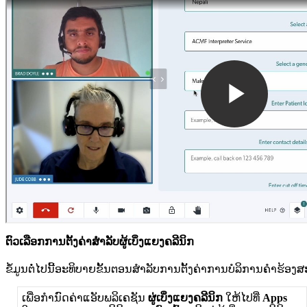
ຕ
ວ
ເ
ລ
ອ
ກ
ກ
າ
ນ
ຕ
ງ
ຄ
າ
ສ
ລ
ບ
ຜ
ເ
ບ
ງ
ແ
ຍ
ງ
ຄ
ລ
ນ
ກ
ຂ
ມ
ນ
ຕ
ໄ
ປ
ນ
ອ
ະ
ທ
ບ
າ
ຍ
ຂ
ນ
ຕ
ອ
ນ
ສ
າ
ລ
ບ
ກ
າ
ນ
ຕ
ງ
ຄ
າ
ກ
າ
ນ
ບ
ລ
ກ
າ
ນ
ຄ
າ
ຮ
ອ
ງ
ສ
ເ
ພ
ອ
ກ
ນ
ດ
ຄ
າ
ແ
ອ
ບ
ພ
ລ
ເ
ຄ
ຊ
ນ
ຜ
ເ
ບ
ງ
ແ
ຍ
ງ
ຄ
ລ
ນ
ກ
ໃ
ຫ
ໄ
ປ
ທ
Apps