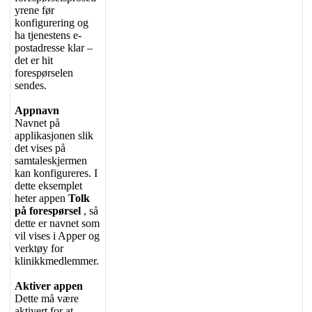
yrene
f
ø
r
konfigurering
og
ha
tjenestens
e
-
postadresse
klar
–
det
er
hit
foresp
ø
rselen
sendes
.
Appnavn
Navnet
p
å
applikasjonen
slik
det
vises
p
å
samtaleskjermen
kan
konfigureres
.
I
dette
eksemplet
heter
appen
Tolk
p
å
foresp
ø
rsel
,
s
å
dette
er
navnet
som
vil
vises
i
Apper
og
verkt
ø
y
for
klinikkmedlemmer
.
Aktiver
appen
Dette
m
å
v
æ
re
aktivert
for
at