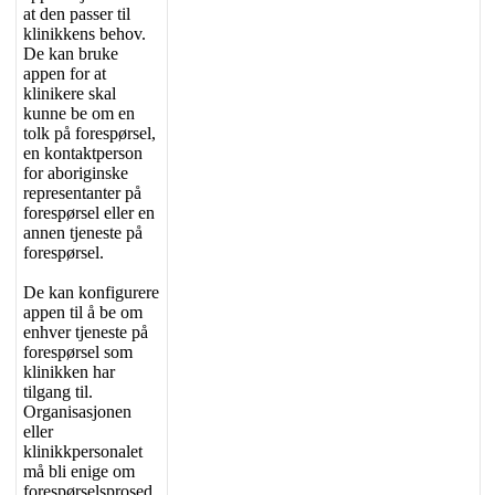
at
den
passer
til
klinikkens
behov
.
De
kan
bruke
appen
for
at
klinikere
skal
kunne
be
om
en
tolk
p
å
foresp
ø
rsel
,
en
kontaktperson
for
aboriginske
representanter
p
å
foresp
ø
rsel
eller
en
annen
tjeneste
p
å
foresp
ø
rsel
.
De
kan
konfigurere
appen
til
å
be
om
enhver
tjeneste
p
å
foresp
ø
rsel
som
klinikken
har
tilgang
til
.
Organisasjonen
eller
klinikkpersonalet
m
å
bli
enige
om
foresp
ø
rselsprosed