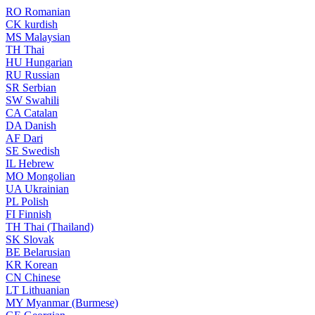
RO
Romanian
CK
kurdish
MS
Malaysian
TH
Thai
HU
Hungarian
RU
Russian
SR
Serbian
SW
Swahili
CA
Catalan
DA
Danish
AF
Dari
SE
Swedish
IL
Hebrew
MO
Mongolian
UA
Ukrainian
PL
Polish
FI
Finnish
TH
Thai (Thailand)
SK
Slovak
BE
Belarusian
KR
Korean
CN
Chinese
LT
Lithuanian
MY
Myanmar (Burmese)