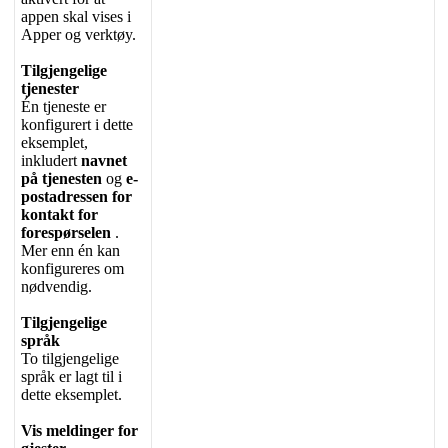
appen
skal
vises
i
Apper
og
verkt
ø
y
.
Tilgjengelige
tjenester
É
n
tjeneste
er
konfigurert
i
dette
eksemplet
,
inkludert
navnet
p
å
tjenesten
og
e
-
postadressen
for
kontakt
for
foresp
ø
rselen
.
Mer
enn
é
n
kan
konfigureres
om
n
ø
dvendig
.
Tilgjengelige
spr
å
k
To
tilgjengelige
spr
å
k
er
lagt
til
i
dette
eksemplet
.
Vis
meldinger
for