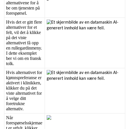
alternativene
for
å
be
om
tjenesten
p
å
foresp
ø
rsel
.
Hvis
det
er
gitt
flere
alternativer
for
et
felt
,
vil
det
å
klikke
p
å
det
viste
alternativet
f
å
opp
en
rullegardinmeny
.
I
dette
eksemplet
ber
vi
om
en
fransk
tolk
.
Hvis
alternativet
for
kj
ø
nnspreferanse
er
aktivert
i
klinikken
,
klikker
du
p
å
det
viste
alternativet
for
å
velge
ditt
foretrukne
alternativ
.
N
å
r
foresp
ø
rselsskjemae
t
er
utfylt
,
klikker