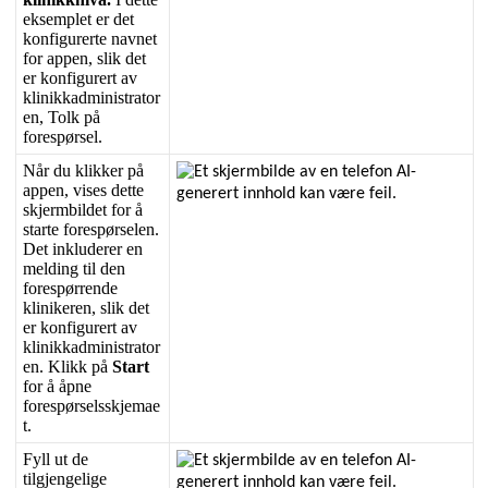
eksemplet
er
det
konfigurerte
navnet
for
appen
,
slik
det
er
konfigurert
av
klinikkadministrator
en
,
Tolk
p
å
foresp
ø
rsel
.
N
å
r
du
klikker
p
å
appen
,
vises
dette
skjermbildet
for
å
starte
foresp
ø
rselen
.
Det
inkluderer
en
melding
til
den
foresp
ø
rrende
klinikeren
,
slik
det
er
konfigurert
av
klinikkadministrator
en
.
Klikk
p
å
Start
for
å
å
pne
foresp
ø
rselsskjemae
t
.
Fyll
ut
de
tilgjengelige