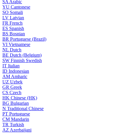
SA
Arabic
YU
Cantonese
SO
Somali
LV
Latvian
FR
French
ES
Spanish
BS
Bosnian
BR
Portuguese (Brazil)
VI
Vietnamese
NL
Dutch
BE
Dutch (Belgium)
SW
Finnish Swedish
IT
Italian
ID
Indonesian
AM
Amharic
UZ
Uzbek
GR
Greek
CS
Czech
HK
Chinese (HK)
BG
Bulgarian
N
Traditional Chinese
PT
Portuguese
CM
Mandarin
TR
Turkish
AZ
Azerbaijani