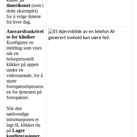
timerikonet
(
som
i
dette
eksemplet
)
for
å
velge
timene
for
hver
dag
.
Ansvarsfraskrivel
se
for
kliniker
Konfigurer
en
melding
som
vises
n
å
r
en
helsepersonell
klikker
p
å
appen
under
en
videosamtale
,
for
å
starte
foresp
ø
rselsprosess
en
for
tjenesten
p
å
foresp
ø
rsel
.
N
å
r
den
n
ø
dvendige
informasjonen
er
lagt
til
,
klikker
du
p
å
Lagre
konfigurasjoner
.