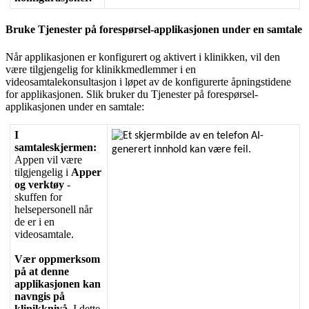
Bruke
Tjenester
p
å
foresp
ø
rsel
-
applikasjonen
under
en
samtale
N
å
r
applikasjonen
er
konfigurert
og
aktivert
i
klinikken
,
vil
den
v
æ
re
tilgjengelig
for
klinikkmedlemmer
i
en
videosamtalekonsultasjon
i
l
ø
pet
av
de
konfigurerte
å
pningstidene
for
applikasjonen
.
Slik
bruker
du
Tjenester
p
å
foresp
ø
rsel
-
applikasjonen
under
en
samtale
:
I
samtaleskjermen
:
Appen
vil
v
æ
re
tilgjengelig
i
Apper
og
verkt
ø
y
-
skuffen
for
helsepersonell
n
å
r
de
er
i
en
videosamtale
.
V
æ
r
oppmerksom
p
å
at
denne
applikasjonen
kan
navngis
p
å
klinikkniv
å
.
I
dette