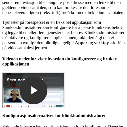
sender
en
invitasjon
til
en
angitt
e
-
postadresse
med
en
lenke
til
den
gjeldende
videosamtalen
,
som
kan
brukes
av
den
forespurte
tjenesteleverand
ø
ren
(
f
.
eks
.
tolk
)
for
å
komme
direkte
inn
i
samtalen
.
Tjenester
p
å
foresp
ø
rsel
er
en
fleksibel
applikasjon
som
klinikkadministratorer
kan
konfigurere
for
å
passe
klinikkens
behov
,
og
legge
til
é
n
eller
flere
tjenester
etter
behov
.
Klinikkadministratorer
m
å
aktivere
og
konfigurere
applikasjonen
,
inkludert
å
gi
den
et
passende
navn
,
f
ø
r
den
blir
tilgjengelig
i
Apper
og
verkt
ø
y
-
skuffen
p
å
videosamtaleskjermen
.
Videoen
nedenfor
viser
hvordan
du
konfigurerer
og
bruker
applikasjonen
Konfigurasjonsalternativer
for
klinikkadministratorer
F
ø
lgende
informasjon
beskriver
trinnene
for
å
konfigurere
Tjenester