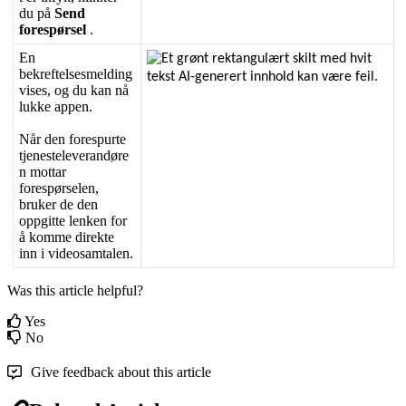
du
p
å
Send
foresp
ø
rsel
.
En
bekreftelsesmelding
vises
,
og
du
kan
n
å
lukke
appen
.
N
å
r
den
forespurte
tjenesteleverand
ø
re
n
mottar
foresp
ø
rselen
,
bruker
de
den
oppgitte
lenken
for
å
komme
direkte
inn
i
videosamtalen
.
Was this article helpful?
Yes
No
Give feedback about this article