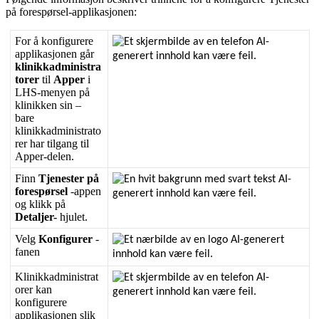
p
å
foresp
ø
rsel
-
applikasjonen
:
For
å
konfigurere
applikasjonen
g
å
r
klinikkadministra
torer
til
Apper
i
LHS
-
menyen
p
å
klinikken
sin
–
bare
klinikkadministrato
rer
har
tilgang
til
Apper
-
delen
.
Finn
Tjenester
p
å
foresp
ø
rsel
-
appen
og
klikk
p
å
Detaljer
-
hjulet
.
Velg
Konfigurer
-
fanen
Klinikkadministrat
orer
kan
konfigurere
applikasjonen
slik