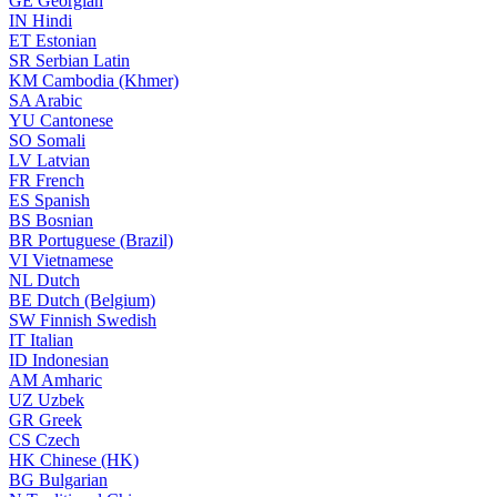
GE
Georgian
IN
Hindi
ET
Estonian
SR
Serbian Latin
KM
Cambodia (Khmer)
SA
Arabic
YU
Cantonese
SO
Somali
LV
Latvian
FR
French
ES
Spanish
BS
Bosnian
BR
Portuguese (Brazil)
VI
Vietnamese
NL
Dutch
BE
Dutch (Belgium)
SW
Finnish Swedish
IT
Italian
ID
Indonesian
AM
Amharic
UZ
Uzbek
GR
Greek
CS
Czech
HK
Chinese (HK)
BG
Bulgarian