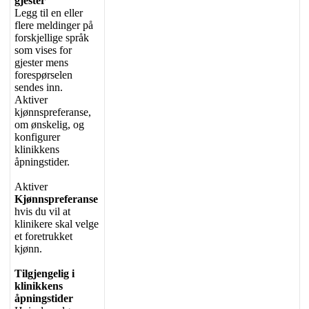
gjester
Legg
til
en
eller
flere
meldinger
p
å
forskjellige
spr
å
k
som
vises
for
gjester
mens
foresp
ø
rselen
sendes
inn
.
Aktiver
kj
ø
nnspreferanse
,
om
ø
nskelig
,
og
konfigurer
klinikkens
å
pningstider
.
Aktiver
Kj
ø
nnspreferanse
hvis
du
vil
at
klinikere
skal
velge
et
foretrukket
kj
ø
nn
.
Tilgjengelig
i
klinikkens
å
pningstider