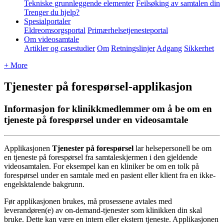
Tekniske grunnleggende elementer
Feilsøking av samtalen din
Trenger du hjelp?
Spesialportaler
Eldreomsorgsportal
Primærhelsetjenesteportal
Om videosamtale
Artikler og casestudier
Om
Retningslinjer
Adgang
Sikkerhet
+ More
Tjenester på forespørsel-applikasjon
Informasjon for klinikkmedlemmer om å be om en
tjeneste på forespørsel under en videosamtale
Applikasjonen
Tjenester
p
å
foresp
ø
rsel
lar
helsepersonell
be
om
en
tjeneste
p
å
foresp
ø
rsel
fra
samtaleskjermen
i
den
gjeldende
videosamtalen
.
For
eksempel
kan
en
kliniker
be
om
en
tolk
p
å
foresp
ø
rsel
under
en
samtale
med
en
pasient
eller
klient
fra
en
ikke
-
engelsktalende
bakgrunn
.
F
ø
r
applikasjonen
brukes
,
m
å
prosessene
avtales
med
leverand
ø
ren
(
e
)
av
on
-
demand
-
tjenester
som
klinikken
din
skal
bruke
.
Dette
kan
v
æ
re
en
intern
eller
ekstern
tjeneste
.
Applikasjonen