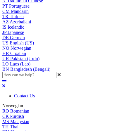
N
Traditional Chinese
PT
Portuguese
CM
Mandarin
TR
Turkish
AZ
Azerbaijani
IS
Icelandic
JP
Japanese
DE
German
US
English (US)
NO
Norwegian
HR
Croatian
UR
Pakistan (Urdu)
LO
Laos (Lao)
BN
Bangladesh (Bengali)
Contact Us
Norwegian
RO
Romanian
CK
kurdish
MS
Malaysian
TH
Thai