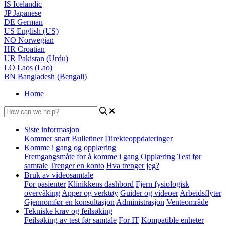
IS
Icelandic
JP
Japanese
DE
German
US
English (US)
NO
Norwegian
HR
Croatian
UR
Pakistan (Urdu)
LO
Laos (Lao)
BN
Bangladesh (Bengali)
Home
Siste informasjon
Kommer snart
Bulletiner
Direkteoppdateringer
Komme i gang og opplæring
Fremgangsmåte for å komme i gang
Opplæring
Test før
samtale
Trenger en konto
Hva trenger jeg?
Bruk av videosamtale
For pasienter
Klinikkens dashbord
Fjern fysiologisk
overvåking
Apper og verktøy
Guider og videoer
Arbeidsflyter
Gjennomfør en konsultasjon
Administrasjon
Venteområde
Tekniske krav og feilsøking
Feilsøking av test før samtale
For IT
Kompatible enheter