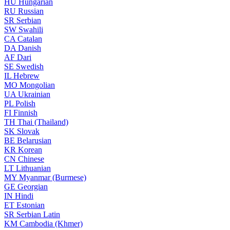
HU
Hungarian
RU
Russian
SR
Serbian
SW
Swahili
CA
Catalan
DA
Danish
AF
Dari
SE
Swedish
IL
Hebrew
MO
Mongolian
UA
Ukrainian
PL
Polish
FI
Finnish
TH
Thai (Thailand)
SK
Slovak
BE
Belarusian
KR
Korean
CN
Chinese
LT
Lithuanian
MY
Myanmar (Burmese)
GE
Georgian
IN
Hindi
ET
Estonian
SR
Serbian Latin
KM
Cambodia (Khmer)