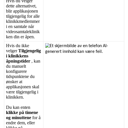
Hvis
du
velger
dette
alternativet
,
blir
applikasjonen
tilgjengelig
for
alle
klinikkmedlemmer
i
en
samtale
n
å
r
videosamtaleklinik
ken
din
er
å
pen
.
Hvis
du
ikke
velger
Tilgjengelig
i
klinikkens
å
pningstider
,
kan
du
manuelt
konfigurere
tidspunktene
du
ø
nsker
at
applikasjonen
skal
v
æ
re
tilgjengelig
i
klinikken
.
Du
kan
enten
klikke
p
å
timene
og
minuttene
for
å
endre
dem
,
eller
klikke
p
å