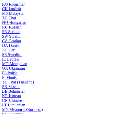
RO
Romanian
CK
kurdish
MS
Malaysian
TH
Thai
HU
Hungarian
RU
Russian
SR
Serbian
SW
Swahili
CA
Catalan
DA
Danish
AF
Dari
SE
Swedish
IL
Hebrew
MO
Mongolian
UA
Ukrainian
PL
Polish
FI
Finnish
TH
Thai (Thailand)
SK
Slovak
BE
Belarusian
KR
Korean
CN
Chinese
LT
Lithuanian
MY
Myanmar (Burmese)