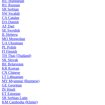
HU
Hungarian
RU
Russian
SR
Serbian
SW
Swahili
CA
Catalan
DA
Danish
AF
Dari
SE
Swedish
IL
Hebrew
MO
Mongolian
UA
Ukrainian
PL
Polish
FI
Finnish
TH
Thai (Thailand)
SK
Slovak
BE
Belarusian
KR
Korean
CN
Chinese
LT
Lithuanian
MY
Myanmar (Burmese)
GE
Georgian
IN
Hindi
ET
Estonian
SR
Serbian Latin
KM
Cambodia (Khmer)