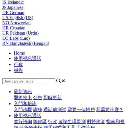
IS
Icelandic
JP
Japanese
DE
German
US
English (US)
NO
Norwegian
HR
Croatian
UR
Pakistan (Urdu)
LO
Laos (Lao)
BN
Bangladesh (Bengali)
Home
使用視訊通話
行政
報告
最新資訊
即將推出
公告
即時更新
入門和培訓
入門步驟
訓練
通話前測試
需要一個帳戶
我需要什麼？
使用視訊通話
進行諮詢
等候區
行政
遠端生理監測
對於患者
指南和視
頻
診所儀表板
應用程式和工具
工作流程