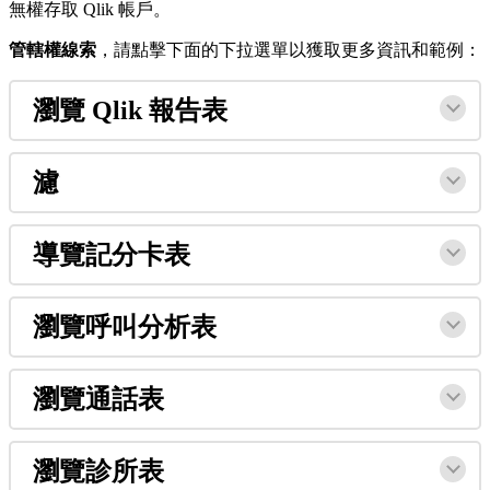
無
權
存
取
Qlik
帳
戶
。
管
轄
權
線
索
，
請
點
擊
下
面
的
下
拉
選
單
以
獲
取
更
多
資
訊
和
範
例
：
瀏
覽
Qlik
報
告
表
濾
導
覽
記
分
卡
表
瀏
覽
呼
叫
分
析
表
瀏
覽
通
話
表
瀏
覽
診
所
表