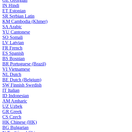
GE
Georgian
IN
Hindi
ET
Estonian
SR
Serbian Latin
KM
Cambodia (Khmer)
SA
Arabic
YU
Cantonese
SO
Somali
LV
Latvian
FR
French
ES
Spanish
BS
Bosnian
BR
Portuguese (Brazil)
VI
Vietnamese
NL
Dutch
BE
Dutch (Belgium)
SW
Finnish Swedish
IT
Italian
ID
Indonesian
AM
Amharic
UZ
Uzbek
GR
Greek
CS
Czech
HK
Chinese (HK)
BG
Bulgarian