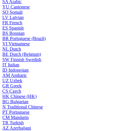
SA
Arabic
YU
Cantonese
SO
Somali
LV
Latvian
FR
French
ES
Spanish
BS
Bosnian
BR
Portuguese (Brazil)
VI
Vietnamese
NL
Dutch
BE
Dutch (Belgium)
SW
Finnish Swedish
IT
Italian
ID
Indonesian
AM
Amharic
UZ
Uzbek
GR
Greek
CS
Czech
HK
Chinese (HK)
BG
Bulgarian
N
Traditional Chinese
PT
Portuguese
CM
Mandarin
TR
Turkish
AZ
Azerbaijani