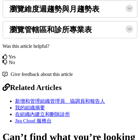
瀏
覽
維
度
週
趨
勢
與
月
趨
勢
表
瀏
覽
管
轄
區
和
診
所
專
業
表
Was this article helpful?
Yes
No
Give feedback about this article
Related Articles
新增和管理組織管理員、協調員和報告人
我的組織摘要
在組織內建立和刪除診所
Jira Cloud 服務台
Can’t find what you’re looking