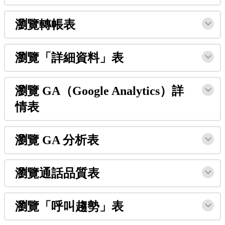
瀏
覽
轉
帳
表
瀏
覽
「
詳
細
資
料
」
表
瀏
覽
GA
（
Google
Analytics
）
詳
情
表
瀏
覽
GA
分
析
表
瀏
覽
通
話
品
質
表
瀏
覽
「
呼
叫
趨
勢
」
表