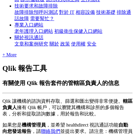
技術要求和故障排除
故障排除預呼叫測試
對於 IT
相容設備
技術基礎
排除通
話故障
需要幫忙？
專業入口網站
老年護理入口網站
初級衛生保健入口網站
關於視訊通話
文章和案例研究
關於
政策
使用權
安全
+ More
Qlik 報告工具
有關使用 Qlik 報告套件的管轄區負責人的信息
Qlik
讓
機
構
的
諮
詢
資
料
存
取
、
篩
選
和
匯
出
變
得
非
常
便
捷
。
轄
區
負
責
人
擁
有
Qlik
帳
戶
，
可
以
瀏
覽
其
機
構
和
診
所
的
多
個
報
告
表
，
分
析
和
提
取
諮
詢
數
據
，
用
於
報
告
和
比
較
。
如
果
您
是
機
構
管
理
員
，
並
希
望
healthdirect
視
訊
通
話
功
能
自
動
向
您
發
送
報
告
，
請
聯
絡
我
們
並
提
出
要
求
。
請
注
意
：
機
構
管
理
員