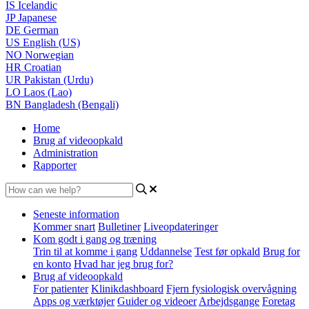
IS
Icelandic
JP
Japanese
DE
German
US
English (US)
NO
Norwegian
HR
Croatian
UR
Pakistan (Urdu)
LO
Laos (Lao)
BN
Bangladesh (Bengali)
Home
Brug af videoopkald
Administration
Rapporter
Seneste information
Kommer snart
Bulletiner
Liveopdateringer
Kom godt i gang og træning
Trin til at komme i gang
Uddannelse
Test før opkald
Brug for
en konto
Hvad har jeg brug for?
Brug af videoopkald
For patienter
Klinikdashboard
Fjern fysiologisk overvågning
Apps og værktøjer
Guider og videoer
Arbejdsgange
Foretag