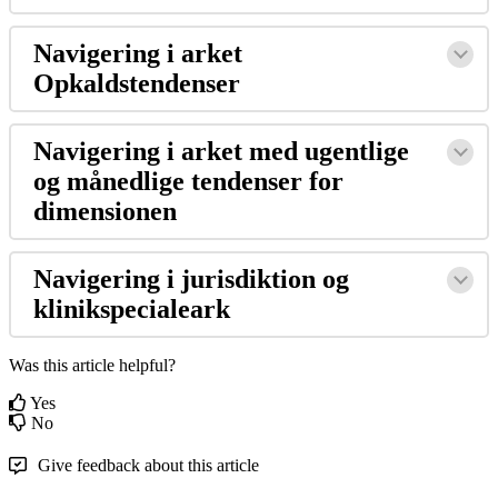
Navigering
i
arket
Opkaldstendenser
Navigering
i
arket
med
ugentlige
og
m
å
nedlige
tendenser
for
dimensionen
Navigering
i
jurisdiktion
og
klinikspecialeark
Was this article helpful?
Yes
No
Give feedback about this article