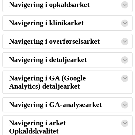
Navigering
i
opkaldsarket
Navigering
i
klinikarket
Navigering
i
overf
ø
rselsarket
Navigering
i
detaljearket
Navigering
i
GA
(
Google
Analytics
)
detaljearket
Navigering
i
GA
-
analysearket
Navigering
i
arket
Opkaldskvalitet