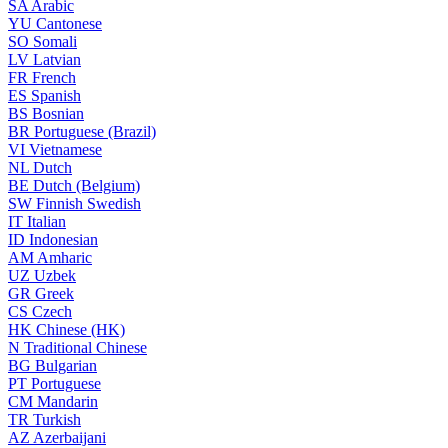
SA
Arabic
YU
Cantonese
SO
Somali
LV
Latvian
FR
French
ES
Spanish
BS
Bosnian
BR
Portuguese (Brazil)
VI
Vietnamese
NL
Dutch
BE
Dutch (Belgium)
SW
Finnish Swedish
IT
Italian
ID
Indonesian
AM
Amharic
UZ
Uzbek
GR
Greek
CS
Czech
HK
Chinese (HK)
N
Traditional Chinese
BG
Bulgarian
PT
Portuguese
CM
Mandarin
TR
Turkish
AZ
Azerbaijani