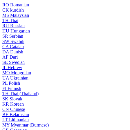
RO
Romanian
CK
kurdish
MS
Malaysian
TH
Thai
RU
Russian
HU
Hungarian
SR
Serbian
SW
Swahili
CA
Catalan
DA
Danish
AF
Dari
SE
Swedish
IL
Hebrew
MO
Mongolian
UA
Ukrainian
PL
Polish
FI
Finnish
TH
Thai (Thailand)
SK
Slovak
KR
Korean
CN
Chinese
BE
Belarusian
LT
Lithuanian
MY
Myanmar (Burmese)