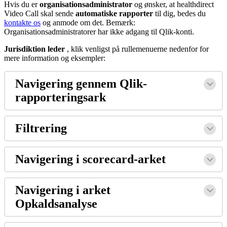
Hvis
du
er
organisationsadministrator
og
ø
nsker
,
at
healthdirect
Video
Call
skal
sende
automatiske
rapporter
til
dig
,
bedes
du
kontakte
os
og
anmode
om
det
.
Bem
æ
rk
:
Organisationsadministratorer
har
ikke
adgang
til
Qlik
-
konti
.
Jurisdiktion
leder
,
klik
venligst
p
å
rullemenuerne
nedenfor
for
mere
information
og
eksempler
:
Navigering
gennem
Qlik
-
rapporteringsark
Filtrering
Navigering
i
scorecard
-
arket
Navigering
i
arket
Opkaldsanalyse