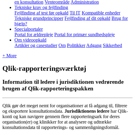
en konsultation
Venteområde
Administration
Tekniske krav og fejlfinding
Fejlfinding af test før opkald
Til IT
Kompatible enheder
Tekniske grundprincipper
Fejlfinding af dit opkald
Brug for
hjælp?
Specialportaler
Portal for ældrepleje
Portal for primær sundhedspleje
Om videoopkald
Artikler og casestudier
Om
Politikker
Adgang
Sikkerhed
+ More
Qlik-rapporteringsværktøj
Information til ledere i jurisdiktionen vedrørende
brugen af Qlik-rapporteringspakken
Qlik
g
ø
r
det
meget
nemt
for
organisationer
at
f
å
adgang
til
,
filtrere
og
eksportere
konsultationsdata
.
Jurisdiktionens
ledere
har
Qlik
-
konti
og
kan
navigere
gennem
flere
rapporteringsark
for
deres
organisation
(
er
)
og
klinikker
for
at
analysere
og
udtr
æ
kke
konsultationsdata
til
rapporterings
-
og
sammenligningsform
å
l
.