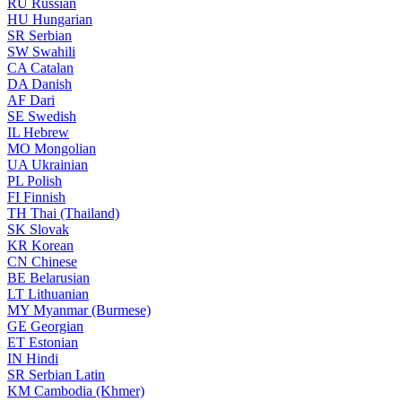
RU
Russian
HU
Hungarian
SR
Serbian
SW
Swahili
CA
Catalan
DA
Danish
AF
Dari
SE
Swedish
IL
Hebrew
MO
Mongolian
UA
Ukrainian
PL
Polish
FI
Finnish
TH
Thai (Thailand)
SK
Slovak
KR
Korean
CN
Chinese
BE
Belarusian
LT
Lithuanian
MY
Myanmar (Burmese)
GE
Georgian
ET
Estonian
IN
Hindi
SR
Serbian Latin
KM
Cambodia (Khmer)