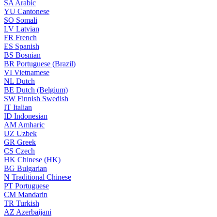
SA
Arabic
YU
Cantonese
SO
Somali
LV
Latvian
FR
French
ES
Spanish
BS
Bosnian
BR
Portuguese (Brazil)
VI
Vietnamese
NL
Dutch
BE
Dutch (Belgium)
SW
Finnish Swedish
IT
Italian
ID
Indonesian
AM
Amharic
UZ
Uzbek
GR
Greek
CS
Czech
HK
Chinese (HK)
BG
Bulgarian
N
Traditional Chinese
PT
Portuguese
CM
Mandarin
TR
Turkish
AZ
Azerbaijani