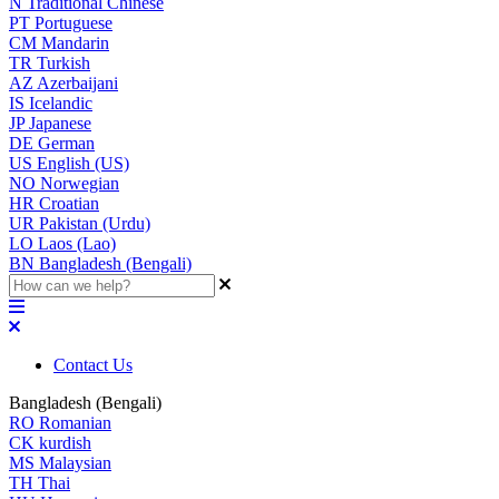
N
Traditional Chinese
PT
Portuguese
CM
Mandarin
TR
Turkish
AZ
Azerbaijani
IS
Icelandic
JP
Japanese
DE
German
US
English (US)
NO
Norwegian
HR
Croatian
UR
Pakistan (Urdu)
LO
Laos (Lao)
BN
Bangladesh (Bengali)
Contact Us
Bangladesh (Bengali)
RO
Romanian
CK
kurdish
MS
Malaysian
TH
Thai