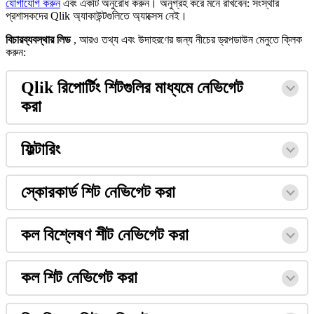
য
গ
য
গ
ক
র
ন
এ
ব
এ
ক
ট
অ
ন
র
ধ
ক
র
ন
।
অ
ন
গ
র
হ
ক
র
ম
ন
র
খ
ব
ন
:
স
স
থ
র
প
র
শ
স
ক
দ
র
Qlik
অ
য
ক
উ
ট
গ
ল
ত
অ
য
ক
স
ন
ই
।
ব
চ
র
ব
য
ব
স
থ
র
ল
ড
,
আ
র
ও
ত
থ
য
এ
ব
উ
দ
হ
র
ণ
র
জ
ন
য
ন
চ
র
ড
র
প
ড
উ
ন
ম
ন
ত
ক
ক
ক
র
ন
:
Qlik
র
প
র
শ
ট
গ
ল
র
ম
ধ
য
ম
ন
ভ
গ
ট
ক
র
ফ
ট
র
স
র
ক
র
শ
ট
ন
ভ
গ
ট
ক
র
ক
ল
ব
শ
ষ
ণ
শ
ট
ন
ভ
গ
ট
ক
র
ক
ল
শ
ট
ন
ভ
গ
ট
ক
র