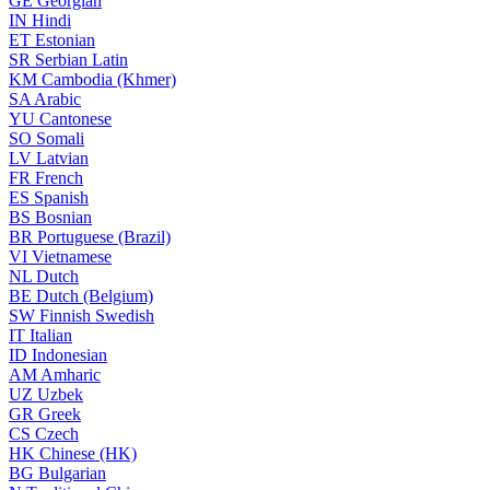
GE
Georgian
IN
Hindi
ET
Estonian
SR
Serbian Latin
KM
Cambodia (Khmer)
SA
Arabic
YU
Cantonese
SO
Somali
LV
Latvian
FR
French
ES
Spanish
BS
Bosnian
BR
Portuguese (Brazil)
VI
Vietnamese
NL
Dutch
BE
Dutch (Belgium)
SW
Finnish Swedish
IT
Italian
ID
Indonesian
AM
Amharic
UZ
Uzbek
GR
Greek
CS
Czech
HK
Chinese (HK)
BG
Bulgarian