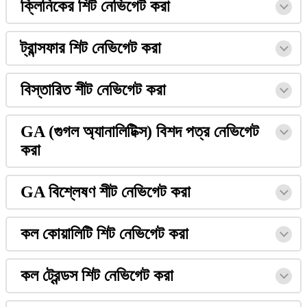
ক
ন
ক
র
শ
ট
ন
ভ
গ
ট
ক
র
ট
র
স
ফ
র
শ
ট
ন
ভ
গ
ট
ক
র
ব
স
ত
র
ত
শ
ট
ন
ভ
গ
ট
ক
র
GA
(
গ
গ
ল
অ
য
ন
ল
ট
ক
স
)
ব
শ
দ
প
ত
র
ন
ভ
গ
ট
ক
র
GA
ব
শ
ষ
ণ
শ
ট
ন
ভ
গ
ট
ক
র
ক
ল
ক
য
ল
ট
শ
ট
ন
ভ
গ
ট
ক
র
ক
ল
ট
ড
স
শ
ট
ন
ভ
গ
ট
ক
র