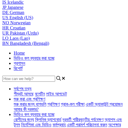
IS
Icelandic
JP
Japanese
DE
German
US
English (US)
NO
Norwegian
HR
Croatian
UR
Pakistan (Urdu)
LO
Laos (Lao)
BN
Bangladesh (Bengali)
Home
ভিডিও কল ব্যবহার করা হচ্ছে
প্রশাসন
রিপোর্ট
সর্বশেষ তথ্য
শীঘ্রই আসছে
বুলেটিন
লাইভ আপডেট
শুরু করা এবং প্রশিক্ষণ
শুরু করার জন্য ধাপগুলি
প্রশিক্ষণ
প্রাক-কল পরীক্ষা
একটি অ্যাকাউন্ট প্রয়োজন
আমার কী দরকার?
ভিডিও কল ব্যবহার করা হচ্ছে
রোগীদের জন্য
ক্লিনিক ড্যাশবোর্ড
দূরবর্তী শারীরবৃত্তীয় পর্যবেক্ষণ
অ্যাপস এবং
টুলস
নির্দেশিকা এবং ভিডিও
কর্মপ্রবাহ
একটি পরামর্শ পরিচালনা করুন
অপেক্ষার