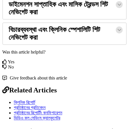
ড
ই
ম
ন
শ
ন
স
প
ত
হ
ক
এ
ব
ম
স
ক
ট
ড
স
শ
ট
ন
ভ
গ
ট
ক
র
ব
চ
র
ব
য
ব
স
থ
এ
ব
ক
ন
ক
স
শ
ল
ট
শ
ট
ন
ভ
গ
ট
ক
র
Was this article helpful?
Yes
No
Give feedback about this article
Related Articles
ক্লিনিক রিপোর্ট
প্রতিষ্ঠানের প্রতিবেদন
প্রতিষ্ঠানের রিপোর্টিং কনফিগারেশন
ভিডিও কল সেভিংস ক্যালকুলেটর