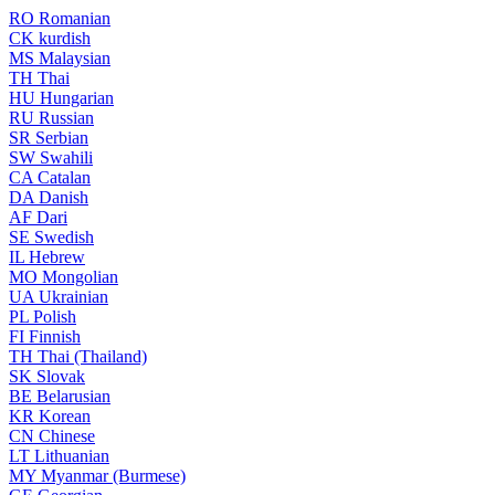
RO
Romanian
CK
kurdish
MS
Malaysian
TH
Thai
HU
Hungarian
RU
Russian
SR
Serbian
SW
Swahili
CA
Catalan
DA
Danish
AF
Dari
SE
Swedish
IL
Hebrew
MO
Mongolian
UA
Ukrainian
PL
Polish
FI
Finnish
TH
Thai (Thailand)
SK
Slovak
BE
Belarusian
KR
Korean
CN
Chinese
LT
Lithuanian
MY
Myanmar (Burmese)