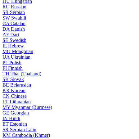
HU
Hungarian
RU
Russian
SR
Serbian
SW
Swahili
CA
Catalan
DA
Danish
AF
Dari
SE
Swedish
IL
Hebrew
MO
Mongolian
UA
Ukrainian
PL
Polish
FI
Finnish
TH
Thai (Thailand)
SK
Slovak
BE
Belarusian
KR
Korean
CN
Chinese
LT
Lithuanian
MY
Myanmar (Burmese)
GE
Georgian
IN
Hindi
ET
Estonian
SR
Serbian Latin
KM
Cambodia (Khmer)