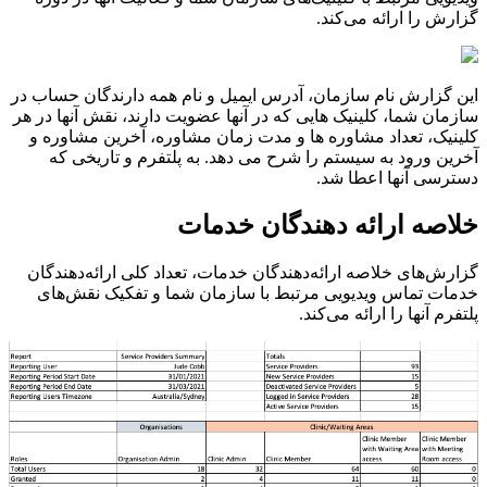
گ
ز
ا
ر
ش
ر
ا
ا
ر
ا
ئ
ه
م
ی
ک
ن
د
.
ا
ی
ن
گ
ز
ا
ر
ش
ن
ا
م
س
ا
ز
م
ا
ن
،
آ
د
ر
س
ا
ی
م
ی
ل
و
ن
ا
م
ه
م
ه
د
ا
ر
ن
د
گ
ا
ن
ح
س
ا
ب
د
ر
س
ا
ز
م
ا
ن
ش
م
ا
،
ک
ل
ی
ن
ی
ک
ه
ا
ی
ی
ک
ه
د
ر
آ
ن
ه
ا
ع
ض
و
ی
ت
د
ا
ر
ن
د
،
ن
ق
ش
آ
ن
ه
ا
د
ر
ه
ر
ک
ل
ی
ن
ی
ک
،
ت
ع
د
ا
د
م
ش
ا
و
ر
ه
ه
ا
و
م
د
ت
ز
م
ا
ن
م
ش
ا
و
ر
ه
،
آ
خ
ر
ی
ن
م
ش
ا
و
ر
ه
و
آ
خ
ر
ی
ن
و
ر
و
د
ب
ه
س
ی
س
ت
م
ر
ا
ش
ر
ح
م
ی
د
ه
د
.
ب
ه
پ
ل
ت
ف
ر
م
و
ت
ا
ر
ی
خ
ی
ک
ه
د
س
ت
ر
س
ی
آ
ن
ه
ا
ا
ع
ط
ا
ش
د
.
خ
ل
ص
ه
ا
ر
ا
ئ
ه
د
ه
ن
د
گ
ا
ن
خ
د
م
ا
ت
گ
ز
ا
ر
ش
ه
ا
ی
خ
ل
ص
ه
ا
ر
ا
ئ
ه
د
ه
ن
د
گ
ا
ن
خ
د
م
ا
ت
،
ت
ع
د
ا
د
ک
ل
ی
ا
ر
ا
ئ
ه
د
ه
ن
د
گ
ا
ن
خ
د
م
ا
ت
ت
م
ا
س
و
ی
د
ی
و
ی
ی
م
ر
ت
ب
ط
ب
ا
س
ا
ز
م
ا
ن
ش
م
ا
و
ت
ف
ک
ی
ک
ن
ق
ش
ه
ا
ی
پ
ل
ت
ف
ر
م
آ
ن
ه
ا
ر
ا
ا
ر
ا
ئ
ه
م
ی
ک
ن
د
.