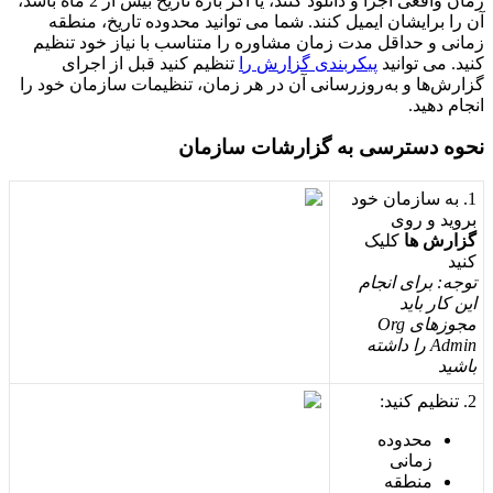
ز
م
ا
ن
و
ا
ق
ع
ی
ا
ج
ر
ا
و
د
ا
ن
ل
و
د
ک
ن
ن
د
،
ی
ا
ا
گ
ر
ب
ا
ز
ه
ت
ا
ر
ی
خ
ب
ی
ش
ا
ز
2
م
ا
ه
ب
ا
ش
د
،
آ
ن
ر
ا
ب
ر
ا
ی
ش
ا
ن
ا
ی
م
ی
ل
ک
ن
ن
د
.
ش
م
ا
م
ی
ت
و
ا
ن
ی
د
م
ح
د
و
د
ه
ت
ا
ر
ی
خ
،
م
ن
ط
ق
ه
ز
م
ا
ن
ی
و
ح
د
ا
ق
ل
م
د
ت
ز
م
ا
ن
م
ش
ا
و
ر
ه
ر
ا
م
ت
ن
ا
س
ب
ب
ا
ن
ی
ا
ز
خ
و
د
ت
ن
ظ
ی
م
ک
ن
ی
د
.
م
ی
ت
و
ا
ن
ی
د
پ
ی
ک
ر
ب
ن
د
ی
گ
ز
ا
ر
ش
ر
ا
ت
ن
ظ
ی
م
ک
ن
ی
د
ق
ب
ل
ا
ز
ا
ج
ر
ا
ی
گ
ز
ا
ر
ش
ه
ا
و
ب
ه
ر
و
ز
ر
س
ا
ن
ی
آ
ن
د
ر
ه
ر
ز
م
ا
ن
،
ت
ن
ظ
ی
م
ا
ت
س
ا
ز
م
ا
ن
خ
و
د
ر
ا
ا
ن
ج
ا
م
د
ه
ی
د
.
ن
ح
و
ه
د
س
ت
ر
س
ی
ب
ه
گ
ز
ا
ر
ش
ا
ت
س
ا
ز
م
ا
ن
1
.
ب
ه
س
ا
ز
م
ا
ن
خ
و
د
ب
ر
و
ی
د
و
ر
و
ی
گ
ز
ا
ر
ش
ه
ا
ک
ل
ی
ک
ک
ن
ی
د
ت
و
ج
ه
:
ب
ر
ا
ی
ا
ن
ج
ا
م
ا
ی
ن
ک
ا
ر
ب
ا
ی
د
م
ج
و
ز
ه
ا
ی
Org
Admin
ر
ا
د
ا
ش
ت
ه
ب
ا
ش
ی
د
2
.
ت
ن
ظ
ی
م
ک
ن
ی
د
:
م
ح
د
و
د
ه
ز
م
ا
ن
ی
م
ن
ط
ق
ه