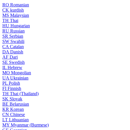
RO
Romanian
CK
kurdish
MS
Malaysian
TH
Thai
HU
Hungarian
RU
Russian
SR
Serbian
SW
Swahili
CA
Catalan
DA
Danish
AF
Dari
SE
Swedish
IL
Hebrew
MO
Mongolian
UA
Ukrainian
PL
Polish
FI
Finnish
TH
Thai (Thailand)
SK
Slovak
BE
Belarusian
KR
Korean
CN
Chinese
LT
Lithuanian
MY
Myanmar (Burmese)