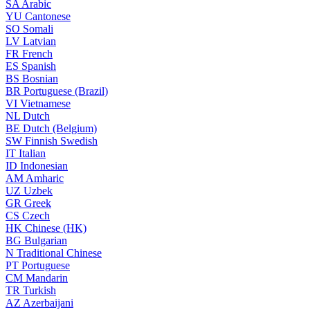
SA
Arabic
YU
Cantonese
SO
Somali
LV
Latvian
FR
French
ES
Spanish
BS
Bosnian
BR
Portuguese (Brazil)
VI
Vietnamese
NL
Dutch
BE
Dutch (Belgium)
SW
Finnish Swedish
IT
Italian
ID
Indonesian
AM
Amharic
UZ
Uzbek
GR
Greek
CS
Czech
HK
Chinese (HK)
BG
Bulgarian
N
Traditional Chinese
PT
Portuguese
CM
Mandarin
TR
Turkish
AZ
Azerbaijani