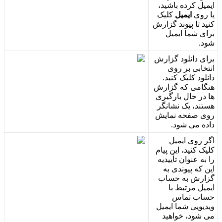
ا
ی
م
ی
ل
ک
ر
د
ه
ب
ا
ش
ی
د
،
ی
ا
ر
و
ی
ا
ی
م
ی
ل
ک
ل
ی
ک
ک
ن
ی
د
ت
ا
پ
ی
و
ن
د
گ
ز
ا
ر
ش
ب
ر
ا
ی
ش
م
ا
ا
ی
م
ی
ل
ش
و
د
.
ب
ر
ا
ی
د
ا
ن
ل
و
د
گ
ز
ا
ر
ش
ا
ن
ت
خ
ا
ب
ی
ب
ر
ر
و
ی
د
ا
ن
ل
و
د
ک
ل
ی
ک
ک
ن
ی
د
.
ه
ن
گ
ا
م
ی
ک
ه
گ
ز
ا
ر
ش
ه
ا
د
ر
ح
ا
ل
ب
ا
ر
گ
ی
ر
ی
ه
س
ت
ن
د
،
ی
ک
ن
ش
ا
ن
گ
ر
ر
و
ی
ص
ف
ح
ه
ن
م
ا
ی
ش
د
ا
د
ه
م
ی
ش
و
د
.
ا
گ
ر
ر
و
ی
ا
ی
م
ی
ل
ک
ل
ی
ک
ک
ن
ی
د
،
ا
ی
ن
پ
ی
ا
م
ر
ا
ب
ه
ع
ن
و
ا
ن
ت
أ
ی
ی
د
ی
ه
ا
ی
ن
ک
ه
پ
ی
و
ن
د
ی
ب
ه
گ
ز
ا
ر
ش
ب
ه
ح
س
ا
ب
ا
ی
م
ی
ل
م
ر
ت
ب
ط
ب
ا
ح
س
ا
ب
ت
م
ا
س
و
ی
د
ی
و
ی
ی
ش
م
ا
ا
ی
م
ی
ل
م
ی
ش
و
د
،
خ
و
ا
ه
ی
د