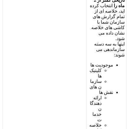
ت
ا
ر
ی
خ
ی
ک
م
ت
ر
ا
ز
2
م
ا
ه
ر
ا
ا
ن
ت
خ
ا
ب
ک
ر
د
ه
ا
ی
د
،
خ
ل
ص
ه
ا
ی
ا
ز
ت
م
ا
م
گ
ز
ا
ر
ش
ه
ا
ی
س
ا
ز
م
ا
ن
ش
م
ا
ب
ا
ک
ا
ش
ی
ه
ا
ی
خ
ل
ص
ه
ن
ش
ا
ن
د
ا
د
ه
م
ی
ش
و
د
.
ا
ی
ن
ه
ا
ب
ه
س
ه
د
س
ت
ه
س
ا
ز
م
ا
ن
د
ه
ی
م
ی
ش
و
ن
د
:
م
و
ج
و
د
ی
ت
ه
ا
ک
ل
ی
ن
ی
ک
ه
ا
س
ا
ز
م
ا
ن
ه
ا
ی
ن
ق
ش
ه
ا
ا
ر
ا
ئ
ه
د
ه
ن
د
گ
ا
ن
خ
د
م
ا
ت
خ
ل
ص
ه