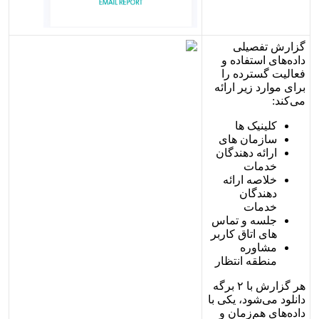
گ
ز
ا
ر
ش
ت
ف
ص
ی
ل
ی
د
ا
د
ه
ه
ا
ی
ا
س
ت
ف
ا
د
ه
و
ف
ع
ا
ل
ی
ت
گ
س
ت
ر
د
ه
ر
ا
ب
ر
ا
ی
م
و
ا
ر
د
ز
ی
ر
ا
ر
ا
ئ
ه
م
ی
ک
ن
د
:
ک
ل
ی
ن
ی
ک
ه
ا
س
ا
ز
م
ا
ن
ه
ا
ی
ا
ر
ا
ئ
ه
د
ه
ن
د
گ
ا
ن
خ
د
م
ا
ت
خ
ل
ص
ه
ا
ر
ا
ئ
ه
د
ه
ن
د
گ
ا
ن
خ
د
م
ا
ت
ج
ل
س
ه
و
ت
م
ا
س
ه
ا
ی
ا
ت
ا
ق
ک
ا
ر
ب
ر
م
ش
ا
و
ر
ه
م
ن
ط
ق
ه
ا
ن
ت
ظ
ا
ر
ه
ر
گ
ز
ا
ر
ش
ب
ا
۲
ب
ر
گ
ه
د
ا
ن
ل
و
د
م
ی
ش
و
د
،
ی
ک
ی
ب
ا
د
ا
د
ه
ه
ا
ی
ه
م
ز
م
ا
ن
و