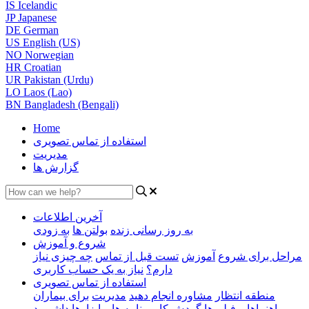
IS
Icelandic
JP
Japanese
DE
German
US
English (US)
NO
Norwegian
HR
Croatian
UR
Pakistan (Urdu)
LO
Laos (Lao)
BN
Bangladesh (Bengali)
Home
استفاده از تماس تصویری
مدیریت
گزارش ها
آخرین اطلاعات
به روز رسانی زنده
بولتن ها
به زودی
شروع و آموزش
مراحل برای شروع
آموزش
تست قبل از تماس
چه چیزی نیاز
دارم؟
نیاز به یک حساب کاربری
استفاده از تماس تصویری
منطقه انتظار
مشاوره انجام دهید
مدیریت
برای بیماران
راهنماها و فیلم ها
گردش کار
برنامه ها و ابزارها
داشبورد