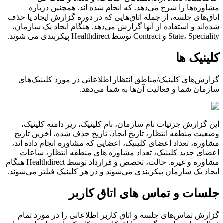
م
ش
ا
و
ر
ه
ه
ا
ر
ا
ش
ر
ح
م
ی
د
ه
د
.
ک
ه
ا
ن
ج
ا
م
ش
د
ه
ا
ن
د
.
ه
م
چ
ن
ی
ن
د
ر
ب
ا
ر
ه
ا
ت
ا
ق
ه
ا
ی
ج
ل
س
ه
،
ا
ز
ج
م
ل
ه
ا
ت
ا
ق
ه
ا
ی
ی
ک
ه
د
ر
د
و
ر
ه
گ
ز
ا
ر
ش
ا
ی
ج
ا
د
ی
ا
ح
ذ
ف
ش
د
ه
ا
ن
د
و
ا
س
ت
ف
ا
د
ه
ا
ز
آ
ن
ه
ا
گ
ز
ا
ر
ش
م
ی
د
ه
د
.
ه
ن
گ
ا
م
ا
ی
ج
ا
د
ی
ک
س
ا
ز
م
ا
ن
،
Speciality
،
State
و
Contract
ت
و
س
ط
Healthdirect
پ
ی
ک
ر
ب
ن
د
ی
م
ی
ش
و
ن
د
.
ک
ل
ی
ن
ی
ک
ه
ا
گ
ز
ا
ر
ش
ه
ا
ی
ک
ل
ی
ن
ی
ک
/
م
ن
ا
ط
ق
ا
ن
ت
ظ
ا
ر
ا
ط
ل
ع
ا
ت
ی
د
ر
م
و
ر
د
ک
ل
ی
ن
ی
ک
ه
ا
ی
س
ا
ز
م
ا
ن
ش
م
ا
و
ف
ع
ا
ل
ی
ت
آ
ن
ه
ا
ب
ه
ش
م
ا
م
ی
د
ه
د
.
ا
ی
ن
گ
ز
ا
ر
ش
ج
ز
ئ
ی
ا
ت
ن
ا
م
س
ا
ز
م
ا
ن
،
ن
ا
م
ک
ل
ی
ن
ی
ک
،
ز
ی
ر
د
ا
م
ن
ه
ک
ل
ی
ن
ی
ک
،
و
ض
ع
ی
ت
م
ن
ط
ق
ه
ا
ن
ت
ظ
ا
ر
،
ت
ا
ر
ی
خ
ا
ی
ج
ا
د
،
ت
ا
ر
ی
خ
ح
ذ
ف
ش
د
ه
،
آ
خ
ر
ی
ن
ت
ا
ر
ی
خ
م
ش
ا
و
ر
ه
،
ت
ع
د
ا
د
ا
ع
ض
ا
ی
ک
ل
ی
ن
ی
ک
،
ا
ع
ض
ا
ی
ی
ک
ه
م
ش
ا
و
ر
ه
ا
ن
ج
ا
م
د
ا
د
ه
ا
ن
د
،
ا
ع
ض
ا
ی
ج
د
ی
د
ک
ل
ی
ن
ی
ک
،
ت
ع
د
ا
د
م
ش
ا
و
ر
ه
ه
ا
ی
م
ن
ط
ق
ه
ا
ن
ت
ظ
ا
ر
،
س
ا
ع
ا
ت
م
ش
ا
و
ر
ه
و
غ
ی
ر
ه
.
ح
ا
ل
ت
،
ت
خ
ص
ص
و
ق
ر
ا
ر
د
ا
د
ت
و
س
ط
Healthdirect
ه
ن
گ
ا
م
ا
ی
ج
ا
د
ی
ک
س
ا
ز
م
ا
ن
پ
ی
ک
ر
ب
ن
د
ی
م
ی
ش
و
ن
د
و
د
ر
ه
ر
ک
ل
ی
ن
ی
ک
ف
ی
ل
ت
ر
م
ی
ش
و
ن
د
.
ج
ل
س
ا
ت
و
ت
م
ا
س
ه
ا
ی
ا
ت
ا
ق
ک
ا
ر
ب
ر
گ
ز
ا
ر
ش
ت
م
ا
س
ه
ا
ی
ج
ل
س
ه
و
ا
ت
ا
ق
ک
ا
ر
ب
ر
ا
ط
ل
ع
ا
ت
ی
ر
ا
د
ر
م
و
ر
د
ت
م
ا
م