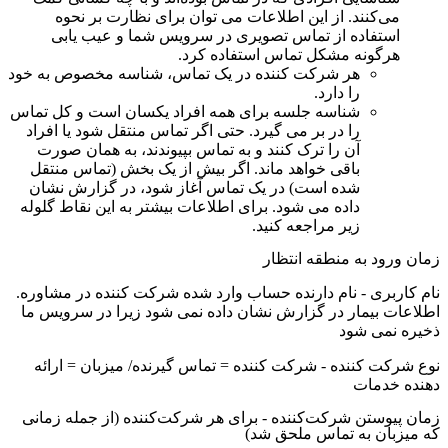
م
ی
ک
ن
ن
د
.
ا
ز
ا
ی
ن
ا
ط
ل
ع
ا
ت
م
ی
ت
و
ا
ن
ب
ر
ا
ی
ن
ظ
ا
ر
ت
ب
ر
ن
ح
و
ه
ا
س
ت
ف
ا
د
ه
ا
ز
ت
م
ا
س
ت
ص
و
ی
ر
ی
د
ر
س
ر
و
ی
س
ش
م
ا
و
ع
ی
ب
ی
ا
ب
ی
ه
ر
گ
و
ن
ه
م
ش
ک
ل
ت
م
ا
س
ا
س
ت
ف
ا
د
ه
ک
ر
د
.
ه
ر
ش
ر
ک
ت
ک
ن
ن
د
ه
د
ر
ی
ک
ت
م
ا
س
،
ش
ن
ا
س
ه
م
خ
ص
و
ص
ب
ه
خ
و
د
ر
ا
د
ا
ر
د
.
ش
ن
ا
س
ه
ج
ل
س
ه
ب
ر
ا
ی
ه
م
ه
ا
ف
ر
ا
د
ی
ک
س
ا
ن
ا
س
ت
و
ک
ل
ت
م
ا
س
ر
ا
د
ر
ب
ر
م
ی
گ
ی
ر
د
.
ح
ت
ی
ا
گ
ر
ت
م
ا
س
م
ن
ت
ق
ل
ش
و
د
ی
ا
ا
ف
ر
ا
د
آ
ن
ر
ا
ت
ر
ک
ک
ن
ن
د
و
ب
ه
ت
م
ا
س
ب
پ
ی
و
ن
د
ن
د
،
ب
ه
ه
م
ا
ن
ص
و
ر
ت
ب
ا
ق
ی
خ
و
ا
ه
د
م
ا
ن
د
.
ا
گ
ر
ب
ی
ش
ا
ز
ی
ک
ب
خ
ش
(
ت
م
ا
س
م
ن
ت
ق
ل
ش
د
ه
ا
س
ت
)
د
ر
ی
ک
ت
م
ا
س
آ
غ
ا
ز
ش
و
د
،
د
ر
گ
ز
ا
ر
ش
ن
ش
ا
ن
د
ا
د
ه
م
ی
ش
و
د
.
ب
ر
ا
ی
ا
ط
ل
ع
ا
ت
ب
ی
ش
ت
ر
ب
ه
ا
ی
ن
ن
ق
ا
ط
گ
ل
و
ل
ه
ز
ی
ر
م
ر
ا
ج
ع
ه
ک
ن
ی
د
.
ز
م
ا
ن
و
ر
و
د
ب
ه
م
ن
ط
ق
ه
ا
ن
ت
ظ
ا
ر
ن
ا
م
ک
ا
ر
ب
ر
ی
-
ن
ا
م
د
ا
ر
ن
د
ه
ح
س
ا
ب
و
ا
ر
د
ش
د
ه
ش
ر
ک
ت
ک
ن
ن
د
ه
د
ر
م
ش
ا
و
ر
ه
.
ا
ط
ل
ع
ا
ت
ب
ی
م
ا
ر
د
ر
گ
ز
ا
ر
ش
ن
ش
ا
ن
د
ا
د
ه
ن
م
ی
ش
و
د
ز
ی
ر
ا
د
ر
س
ر
و
ی
س
م
ا
ذ
خ
ی
ر
ه
ن
م
ی
ش
و
د
ن
و
ع
ش
ر
ک
ت
ک
ن
ن
د
ه
-
ش
ر
ک
ت
ک
ن
ن
د
ه
=
ت
م
ا
س
گ
ی
ر
ن
د
ه
/
م
ی
ز
ب
ا
ن
=
ا
ر
ا
ئ
ه
د
ه
ن
د
ه
خ
د
م
ا
ت
ز
م
ا
ن
پ
ی
و
س
ت
ن
ش
ر
ک
ت
ک
ن
ن
د
ه
-
ب
ر
ا
ی
ه
ر
ش
ر
ک
ت
ک
ن
ن
د
ه
(
ا
ز
ج
م
ل
ه
ز
م
ا
ن
ی
ک
ه
م
ی
ز
ب
ا
ن
ب
ه
ت
م
ا
س
م
ل
ح
ق
ش
د
)