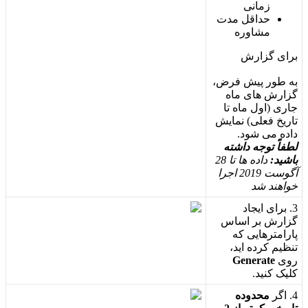
ز
م
ا
ن
ی
ح
د
ا
ق
ل
م
د
ت
م
ش
ا
و
ر
ه
ب
ر
ا
ی
گ
ز
ا
ر
ش
ب
ه
ط
و
ر
پ
ی
ش
ف
ر
ض
،
گ
ز
ا
ر
ش
ه
ا
ی
م
ا
ه
ج
ا
ر
ی
(
ا
و
ل
م
ا
ه
ت
ا
ت
ا
ر
ی
خ
ف
ع
ل
ی
)
ن
م
ا
ی
ش
د
ا
د
ه
م
ی
ش
و
د
.
ل
ط
ف
ا
ت
و
ج
ه
د
ا
ش
ت
ه
ب
ا
ش
ی
د
:
د
ا
د
ه
ه
ا
ت
ا
28
آ
گ
و
س
ت
2019
ا
ج
ر
ا
خ
و
ا
ه
ن
د
ش
د
3
.
ب
ر
ا
ی
ا
ی
ج
ا
د
گ
ز
ا
ر
ش
ب
ر
ا
س
ا
س
پ
ا
ر
ا
م
ت
ر
ه
ا
ی
ی
ک
ه
ت
ن
ظ
ی
م
ک
ر
د
ه
ا
ی
د
،
ر
و
ی
Generate
ک
ل
ی
ک
ک
ن
ی
د
.
4
.
ا
گ
ر
م
ح
د
و
د
ه