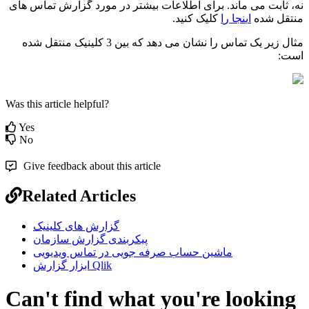
ن
ه
،
ث
ا
ب
ت
م
ی
م
ا
ن
د
.
ب
ر
ا
ی
ا
ط
ل
ع
ا
ت
ب
ی
ش
ت
ر
د
ر
م
و
ر
د
گ
ز
ا
ر
ش
ت
م
ا
س
ه
ا
ی
م
ن
ت
ق
ل
ش
د
ه
ا
ی
ن
ج
ا
ر
ا
ک
ل
ی
ک
ک
ن
ی
د
.
م
ث
ا
ل
ز
ی
ر
ی
ک
ت
م
ا
س
ر
ا
ن
ش
ا
ن
م
ی
د
ه
د
ک
ه
ب
ی
ن
3
ک
ل
ی
ن
ی
ک
م
ن
ت
ق
ل
ش
د
ه
ا
س
ت
:
Was this article helpful?
Yes
No
Give feedback about this article
Related Articles
گزارش های کلینیک
پیکربندی گزارش سازمان
ماشین حساب صرفه جویی در تماس ویدیویی
ابزار گزارش Qlik
Can't find what you're looking