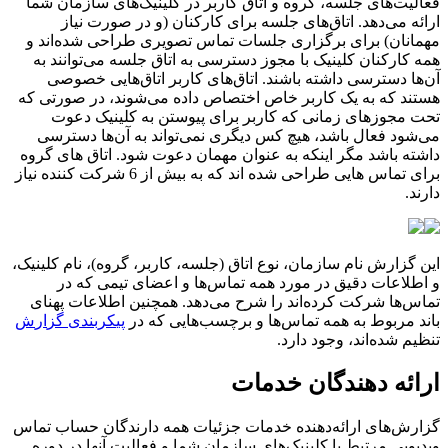
ف
ع
ا
ل
ی
ت
ه
ا
ی
ج
ل
س
ه
،
گ
ر
و
ه
و
ا
ت
ا
ق
ک
ا
ر
ب
ر
د
ر
ک
ل
ی
ن
ی
ک
ه
ا
ی
س
ا
ز
م
ا
ن
ش
م
ا
ا
ر
ا
ئ
ه
م
ی
د
ه
د
.
ا
ت
ا
ق
ه
ا
ی
ج
ل
س
ه
ب
ر
ا
ی
ک
ا
ر
ک
ن
ا
ن
(
و
د
ر
ص
و
ر
ت
ن
ی
ا
ز
م
ه
م
ا
ن
ا
ن
)
ب
ر
ا
ی
ب
ر
گ
ز
ا
ر
ی
ج
ل
س
ا
ت
ت
م
ا
س
ت
ص
و
ی
ر
ی
ط
ر
ا
ح
ی
ش
د
ه
ا
ن
د
و
ه
م
ه
ک
ا
ر
ک
ن
ا
ن
ک
ل
ی
ن
ی
ک
ب
ا
م
ج
و
ز
د
س
ت
ر
س
ی
ب
ه
ا
ت
ا
ق
ج
ل
س
ه
م
ی
ت
و
ا
ن
ن
د
ب
ه
آ
ن
ه
ا
د
س
ت
ر
س
ی
د
ا
ش
ت
ه
ب
ا
ش
ن
د
.
ا
ت
ا
ق
ه
ا
ی
ک
ا
ر
ب
ر
ا
ت
ا
ق
ه
ا
ی
ی
خ
ص
و
ص
ی
ه
س
ت
ن
د
ک
ه
ب
ه
ی
ک
ک
ا
ر
ب
ر
خ
ا
ص
ا
خ
ت
ص
ا
ص
د
ا
د
ه
م
ی
ش
و
ن
د
،
د
ر
ص
و
ر
ت
ی
ک
ه
ت
ح
ت
م
ج
و
ز
ه
ا
ی
ز
م
ا
ن
ی
ک
ه
ک
ا
ر
ب
ر
ب
ر
ا
ی
پ
ی
و
س
ت
ن
ب
ه
ک
ل
ی
ن
ی
ک
د
ع
و
ت
م
ی
ش
و
د
ف
ع
ا
ل
ب
ا
ش
د
،
ه
ی
چ
ک
س
د
ی
گ
ر
ی
ن
م
ی
ت
و
ا
ن
د
ب
ه
آ
ن
ه
ا
د
س
ت
ر
س
ی
د
ا
ش
ت
ه
ب
ا
ش
د
م
گ
ر
ا
ی
ن
ک
ه
ب
ه
ع
ن
و
ا
ن
م
ه
م
ا
ن
د
ع
و
ت
ش
و
د
.
ا
ت
ا
ق
ه
ا
ی
گ
ر
و
ه
ب
ر
ا
ی
ت
م
ا
س
ه
ا
ی
ی
ط
ر
ا
ح
ی
ش
د
ه
ا
ن
د
ک
ه
ب
ه
ب
ی
ش
ا
ز
6
ش
ر
ک
ت
ک
ن
ن
د
ه
ن
ی
ا
ز
د
ا
ر
ن
د
.
ا
ی
ن
گ
ز
ا
ر
ش
ن
ا
م
س
ا
ز
م
ا
ن
،
ن
و
ع
ا
ت
ا
ق
(
ج
ل
س
ه
،
ک
ا
ر
ب
ر
،
گ
ر
و
ه
)
،
ن
ا
م
ک
ل
ی
ن
ی
ک
،
و
ا
ط
ل
ع
ا
ت
د
ق
ی
ق
د
ر
م
و
ر
د
ه
م
ه
ت
م
ا
س
ه
ا
و
ا
ع
ض
ا
ی
ت
ی
م
ی
ک
ه
د
ر
ت
م
ا
س
ه
ا
ش
ر
ک
ت
ک
ر
د
ه
ا
ن
د
ر
ا
ش
ر
ح
م
ی
د
ه
د
.
ه
م
چ
ن
ی
ن
ا
ط
ل
ع
ا
ت
پ
ه
ن
ا
ی
ب
ا
ن
د
م
ر
ب
و
ط
ب
ه
ه
م
ه
ت
م
ا
س
ه
ا
و
ب
ر
چ
س
ب
ه
ا
ی
ی
ک
ه
د
ر
پ
ی
ک
ر
ب
ن
د
ی
گ
ز
ا
ر
ش
ت
ن
ظ
ی
م
ش
د
ه
ا
ن
د
،
و
ج
و
د
د
ا
ر
د
.
ا
ر
ا
ئ
ه
د
ه
ن
د
گ
ا
ن
خ
د
م
ا
ت
گ
ز
ا
ر
ش
ه
ا
ی
ا
ر
ا
ئ
ه
د
ه
ن
د
ه
خ
د
م
ا
ت
ج
ز
ئ
ی
ا
ت
ه
م
ه
د
ا
ر
ن
د
گ
ا
ن
ح
س
ا
ب
ت
م
ا
س
و
ی
د
ی
و
ی
ی
م
ر
ت
ب
ط
ب
ا
ک
ل
ی
ن
ی
ک
ه
ا
ی
س
ا
ز
م
ا
ن
ش
م
ا
و
ف
ع
ا
ل
ی
ت
آ
ن
ه
ا
د
ر
د
و
ر
ه