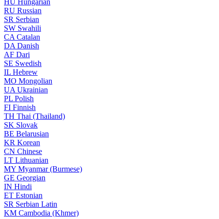
HU
Hungarian
RU
Russian
SR
Serbian
SW
Swahili
CA
Catalan
DA
Danish
AF
Dari
SE
Swedish
IL
Hebrew
MO
Mongolian
UA
Ukrainian
PL
Polish
FI
Finnish
TH
Thai (Thailand)
SK
Slovak
BE
Belarusian
KR
Korean
CN
Chinese
LT
Lithuanian
MY
Myanmar (Burmese)
GE
Georgian
IN
Hindi
ET
Estonian
SR
Serbian Latin
KM
Cambodia (Khmer)