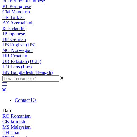
N
Traditional Chinese
PT
Portuguese
CM
Mandarin
TR
Turkish
AZ
Azerbaijani
IS
Icelandic
JP
Japanese
DE
German
US
English (US)
NO
Norwegian
HR
Croatian
UR
Pakistan (Urdu)
LO
Laos (Lao)
BN
Bangladesh (Bengali)
Contact Us
Dari
RO
Romanian
CK
kurdish
MS
Malaysian
TH
Thai