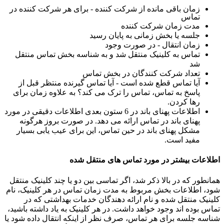
ز
م
ا
ن
ب
ا
ق
ی
م
ا
ن
د
ه
ا
ز
ش
ر
ک
ت
ک
ن
ن
د
ه
-
ب
ر
ا
ی
ه
ر
ش
ر
ک
ت
ک
ن
ن
د
ه
د
ر
ت
م
ا
س
م
د
ت
ز
م
ا
ن
ش
ر
ک
ت
ک
ن
ن
د
ه
ج
ل
س
ه
ی
ا
ب
خ
ش
ز
م
ا
ن
ی
ب
ه
پ
ا
ی
ا
ن
ر
س
ی
د
ز
م
ا
ن
ا
ن
ت
ق
ا
ل
-
د
ر
ص
و
ر
ت
و
ج
و
د
ت
م
ا
س
ب
ه
ک
ل
ی
ن
ی
ک
م
ن
ت
ق
ل
ش
د
و
ب
ه
ش
ن
ا
س
ه
ب
خ
ش
ت
م
ا
س
م
ن
ت
ق
ل
ش
د
ت
ع
د
ا
د
ش
ر
ک
ت
ک
ن
ن
د
گ
ا
ن
د
ر
ب
خ
ش
ت
م
ا
س
آ
ی
ا
ت
م
ا
س
ق
ط
ع
ش
د
ه
ا
س
ت
-
آ
ی
ا
ت
م
ا
س
گ
ی
ر
ن
د
ه
م
ن
ت
ظ
ر
ق
ب
ل
ا
ز
پ
ا
س
خ
ب
ه
ت
م
ا
س
،
ت
م
ا
س
ر
ا
ت
ر
ک
م
ی
ک
ن
د
؟
ب
ه
ع
ل
و
ه
ز
م
ا
ن
ب
ر
ا
ی
ر
ه
ا
ک
ر
د
ن
.
ا
ط
ل
ع
ا
ت
پ
ه
ن
ا
ی
ب
ا
ن
د
د
ر
6
س
ت
و
ن
ب
ع
د
ی
ا
ط
ل
ع
ا
ت
د
ق
ی
ق
ی
د
ر
م
و
ر
د
پ
ه
ن
ا
ی
ب
ا
ن
د
د
ر
ت
م
ا
س
ا
ر
ا
ئ
ه
م
ی
د
ه
د
.
د
ر
ص
و
ر
ت
ب
ر
و
ز
ه
ر
گ
و
ن
ه
م
ش
ک
ل
پ
ه
ن
ا
ی
ب
ا
ن
د
د
ر
ح
ی
ن
ت
م
ا
س
،
ا
ی
ن
ب
ر
ا
ی
ع
ی
ب
ی
ا
ب
ی
ب
س
ی
ا
ر
م
ف
ی
د
ا
س
ت
.
ا
ط
ل
ع
ا
ت
ب
ی
ش
ت
ر
د
ر
م
و
ر
د
ت
م
ا
س
ه
ا
ی
م
ن
ت
ق
ل
ش
د
ه
ه
م
ا
ن
ط
و
ر
ک
ه
د
ر
ب
ا
ل
ذ
ک
ر
ش
د
،
ا
گ
ر
ت
م
ا
س
ی
ب
ی
ن
د
و
ی
ا
چ
ن
د
ک
ل
ی
ن
ی
ک
م
ن
ت
ق
ل
ش
و
د
،
ا
ط
ل
ع
ا
ت
ب
خ
ش
م
ر
ب
و
ط
ب
ه
م
د
ت
ز
م
ا
ن
ت
م
ا
س
د
ر
ه
ر
ک
ل
ی
ن
ی
ک
،
ن
ا
م
ک
ل
ی
ن
ی
ک
م
ن
ت
ق
ل
ش
د
ه
و
ن
ا
م
ا
ر
ا
ئ
ه
د
ه
ن
د
گ
ا
ن
خ
د
م
ا
ت
ب
ه
د
ا
ش
ت
ی
ک
ه
د
ر
ت
م
ا
س
ب
و
د
ه
ا
ن
د
و
ج
و
د
خ
و
ا
ه
د
د
ا
ش
ت
.
د
ر
ه
ر
ک
ل
ی
ن
ی
ک
ب
ه
ی
ا
د
د
ا
ش
ت
ه
ب
ا
ش
ی
د
،
ش
ن
ا
س
ه
ج
ل
س
ه
ب
ر
ا
ی
ه
ر
ت
م
ا
س
،
ص
ر
ف
ن
ظ
ر
ا
ز
ا
ی
ن
ک
ه
ا
ن
ت
ق
ا
ل
د
ا
د
ه
ش
و
د
ی
ا