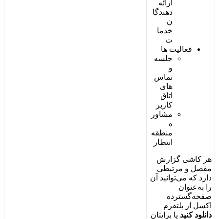
ا
ر
ا
ئ
ه
د
ه
ن
د
گ
ا
ن
خ
د
م
ا
ت
ف
ع
ا
ل
ی
ت
ه
ا
ج
ل
س
ه
و
ت
م
ا
س
ه
ا
ی
ا
ت
ا
ق
ک
ا
ر
ب
ر
م
ش
ا
و
ر
ه
م
ن
ط
ق
ه
ا
ن
ت
ظ
ا
ر
ه
ر
ک
ا
ش
ی
گ
ز
ا
ر
ش
م
ف
ص
ل
و
م
ر
ت
ب
ط
ی
د
ا
ر
د
ک
ه
م
ی
ت
و
ا
ن
ی
د
آ
ن
ر
ا
ب
ه
ع
ن
و
ا
ن
ص
ف
ح
ه
گ
س
ت
ر
د
ه
ا
ک
س
ل
ا
ز
پ
ل
ت
ف
ر
م
د
ا
ن
ل
و
د
ک
ن
ی
د
ی
ا
ب
ر
ا
ی
ت
ا
ن