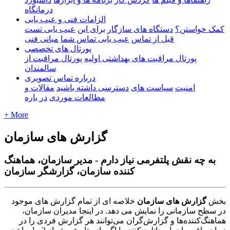
درمانگاه
الزامات فنی و عیب یابی
کمک خواستن؟
دستگاه های سازگار
برای این
عیب یابی تست
قبل از تماس
عیب یابی تماس شما
مبانی فنی
پورتال های تخصصی
پورتال مراقبت های بهداشتی اولیه
پورتال مراقبت از
سالمندان
درباره تماس تصویری
امنیت
سیاست های
دسترسی داشته باشید
مقالات و
مطالعات موردی
در باره
+ More
گزارش های سازمان
به چه نقش پلتفرمی نیاز دارم - مدیر سازمان، هماهنگ
کننده سازمان، گزارشگر سازمان
ب
خ
ش
گ
ز
ا
ر
ش
ه
ا
ی
س
ا
ز
م
ا
ن
خ
ل
ص
ه
ا
ی
ا
ز
ت
م
ا
م
گ
ز
ا
ر
ش
ه
ا
ی
م
و
ج
و
د
د
ر
س
ط
ح
س
ا
ز
م
ا
ن
ی
ر
ا
ن
م
ا
ی
ش
م
ی
د
ه
د
.
د
ر
ا
ی
ن
ج
ا
م
د
ی
ر
ا
ن
س
ا
ز
م
ا
ن
،
ه
م
ا
ه
ن
گ
ک
ن
ن
د
ه
ه
ا
و
گ
ز
ا
ر
ش
گ
ر
ا
ن
م
ی
ت
و
ا
ن
ن
د
ه
ر
گ
ز
ا
ر
ش
ف
ر
د
ی
ر
ا
د
ر