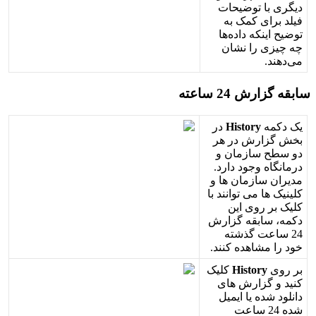
د
ی
گ
ر
ی
ب
ا
ت
و
ض
ی
ح
ا
ت
ف
ی
ل
د
ب
ر
ا
ی
ک
م
ک
ب
ه
ت
و
ض
ی
ح
ا
ی
ن
ک
ه
د
ا
د
ه
ه
ا
چ
ه
چ
ی
ز
ی
ر
ا
ن
ش
ا
ن
م
ی
د
ه
ن
د
.
س
ا
ب
ق
ه
گ
ز
ا
ر
ش
24
س
ا
ع
ت
ه
ی
ک
د
ک
م
ه
History
د
ر
ب
خ
ش
گ
ز
ا
ر
ش
د
ر
ه
ر
د
و
س
ط
ح
س
ا
ز
م
ا
ن
و
د
ر
م
ا
ن
گ
ا
ه
و
ج
و
د
د
ا
ر
د
.
م
د
ی
ر
ا
ن
س
ا
ز
م
ا
ن
ه
ا
و
ک
ل
ی
ن
ی
ک
ه
ا
م
ی
ت
و
ا
ن
ن
د
ب
ا
ک
ل
ی
ک
ب
ر
ر
و
ی
ا
ی
ن
د
ک
م
ه
،
س
ا
ب
ق
ه
گ
ز
ا
ر
ش
24
س
ا
ع
ت
گ
ذ
ش
ت
ه
خ
و
د
ر
ا
م
ش
ا
ه
د
ه
ک
ن
ن
د
.
ب
ر
ر
و
ی
History
ک
ل
ی
ک
ک
ن
ی
د
و
گ
ز
ا
ر
ش
ه
ا
ی
د
ا
ن
ل
و
د
ش
د
ه
ی
ا
ا
ی
م
ی
ل
ش
د
ه
24
س
ا
ع
ت