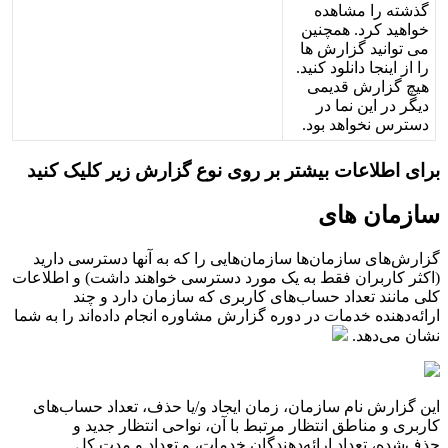
گ
ذ
ش
ت
ه
ر
ا
م
ش
ا
ه
د
ه
خ
و
ا
ه
ی
د
ک
ر
د
.
ه
م
چ
ن
ی
ن
م
ی
ت
و
ا
ن
ی
د
گ
ز
ا
ر
ش
ه
ا
ر
ا
ا
ز
ا
ی
ن
ج
ا
د
ا
ن
ل
و
د
ک
ن
ی
د
.
ه
ی
چ
گ
ز
ا
ر
ش
ق
د
ی
م
ی
د
ی
گ
ر
د
ر
ا
ی
ن
ن
م
ا
د
ر
د
س
ت
ر
س
ن
خ
و
ا
ه
د
ب
و
د
.
ب
ر
ا
ی
ا
ط
ل
ع
ا
ت
ب
ی
ش
ت
ر
ب
ر
ر
و
ی
ن
و
ع
گ
ز
ا
ر
ش
ز
ی
ر
ک
ل
ی
ک
ک
ن
ی
د
س
ا
ز
م
ا
ن
ه
ا
ی
گ
ز
ا
ر
ش
ه
ا
ی
س
ا
ز
م
ا
ن
ه
ا
س
ا
ز
م
ا
ن
ه
ا
ی
ی
ر
ا
ک
ه
ب
ه
آ
ن
ه
ا
د
س
ت
ر
س
ی
د
ا
ر
ی
د
(
ا
ک
ث
ر
ک
ا
ر
ب
ر
ا
ن
ف
ق
ط
ب
ه
ی
ک
م
و
ر
د
د
س
ت
ر
س
ی
خ
و
ا
ه
ن
د
د
ا
ش
ت
)
و
ا
ط
ل
ع
ا
ت
ک
ل
ی
م
ا
ن
ن
د
ت
ع
د
ا
د
ح
س
ا
ب
ه
ا
ی
ک
ا
ر
ب
ر
ی
ک
ه
س
ا
ز
م
ا
ن
د
ا
ر
د
و
چ
ن
د
ا
ر
ا
ئ
ه
د
ه
ن
د
ه
خ
د
م
ا
ت
د
ر
د
و
ر
ه
گ
ز
ا
ر
ش
م
ش
ا
و
ر
ه
ا
ن
ج
ا
م
د
ا
د
ه
ا
ن
د
ر
ا
ب
ه
ش
م
ا
ن
ش
ا
ن
م
ی
د
ه
د
.
ا
ی
ن
گ
ز
ا
ر
ش
ن
ا
م
س
ا
ز
م
ا
ن
،
ز
م
ا
ن
ا
ی
ج
ا
د
و
/
ی
ا
ح
ذ
ف
،
ت
ع
د
ا
د
ح
س
ا
ب
ه
ا
ی
ک
ا
ر
ب
ر
ی
و
م
ن
ا
ط
ق
ا
ن
ت
ظ
ا
ر
م
ر
ت
ب
ط
ب
ا
آ
ن
،
ن
و
ا
ح
ی
ا
ن
ت
ظ
ا
ر
ج
د
ی
د
و
ح
ذ
ف
ش
د
ه
،
ت
ع
د
ا
د
ا
ر
ا
ئ
ه
د
ه
ن
د
گ
ا
ن
خ
د
م
ا
ت
،
و
ت
ع
د
ا
د
و
م
د
ت
ک
ل