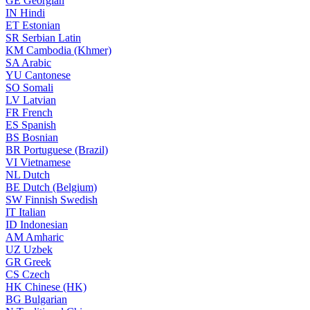
GE
Georgian
IN
Hindi
ET
Estonian
SR
Serbian Latin
KM
Cambodia (Khmer)
SA
Arabic
YU
Cantonese
SO
Somali
LV
Latvian
FR
French
ES
Spanish
BS
Bosnian
BR
Portuguese (Brazil)
VI
Vietnamese
NL
Dutch
BE
Dutch (Belgium)
SW
Finnish Swedish
IT
Italian
ID
Indonesian
AM
Amharic
UZ
Uzbek
GR
Greek
CS
Czech
HK
Chinese (HK)
BG
Bulgarian