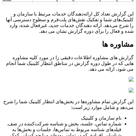
ا
ی
ن
گ
ز
ا
ر
ش
ت
ع
د
ا
د
ک
ل
ا
ر
ا
ئ
ه
د
ه
ن
د
گ
ا
ن
خ
د
م
ا
ت
م
ر
ت
ب
ط
ب
ا
س
ا
ز
م
ا
ن
و
ک
ل
ی
ن
ی
ک
ه
ا
ی
ش
م
ا
و
ت
ف
ک
ی
ک
ن
ق
ش
ه
ا
ی
پ
ل
ت
ف
ر
م
و
س
ط
و
ح
د
س
ت
ر
س
ی
آ
ن
ه
ا
ر
ا
ش
ر
ح
م
ی
د
ه
د
.
ا
ر
ا
ئ
ه
د
ه
ن
د
گ
ا
ن
خ
د
م
ا
ت
ج
د
ی
د
،
غ
ی
ر
ف
ع
ا
ل
ش
د
ه
،
و
ا
ر
د
ش
د
ه
و
ف
ع
ا
ل
ر
ا
ب
ر
ا
ی
د
و
ر
ه
گ
ز
ا
ر
ش
ن
ش
ا
ن
م
ی
د
ه
د
.
م
ش
ا
و
ر
ه
ه
ا
گ
ز
ا
ر
ش
ه
ا
ی
م
ش
ا
و
ر
ه
ا
ط
ل
ع
ا
ت
د
ق
ی
ق
ی
ر
ا
د
ر
م
و
ر
د
ک
ل
ی
ه
م
ش
ا
و
ر
ه
ه
ا
ی
ی
ک
ه
د
ر
ط
و
ل
د
و
ر
ه
گ
ز
ا
ر
ش
د
ر
م
ن
ا
ط
ق
ا
ن
ت
ظ
ا
ر
ک
ل
ی
ن
ی
ک
ش
م
ا
ا
ن
ج
ا
م
م
ی
ش
و
د
،
ا
ر
ا
ئ
ه
م
ی
د
ه
د
.
ا
ی
ن
گ
ز
ا
ر
ش
ت
م
ا
م
م
ش
ا
و
ر
ه
ه
ا
د
ر
ب
خ
ش
ه
ا
ی
ا
ن
ت
ظ
ا
ر
ک
ل
ی
ن
ی
ک
ش
م
ا
ر
ا
ش
ر
ح
م
ی
د
ه
د
و
ش
ا
م
ل
م
و
ا
ر
د
ز
ی
ر
ا
س
ت
:
ن
ا
م
س
ا
ز
م
ا
ن
و
ک
ل
ی
ن
ی
ک
ش
م
ا
ر
ه
ت
م
ا
س
،
ج
ل
س
ه
،
ب
خ
ش
و
ش
ن
ا
س
ه
ش
ر
ک
ت
ک
ن
ن
د
ه
د
ر
ص
ف
.
ف
ی
ل
د
ه
ا
ی
ش
ن
ا
س
ه
م
ر
ب
و
ط
ب
ه
ت
م
ا
س
ه
ا
،
ج
ل
س
ا
ت
و
ب
خ
ش
ه
ا
ب
ه
ش
ن
ا
س
ا
ی
ی
ا
ف
ر
ا
د
ی
ک
ه
د
ر
ت
م
ا
س
ب
و
د
ه
ا
ن
د
و
ب
ا
چ
ه
ک
س
ا
ن
ی
ک
م
ک