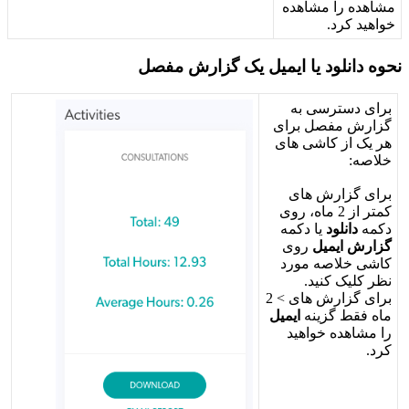
م
ش
ا
ه
د
ه
ر
ا
م
ش
ا
ه
د
ه
خ
و
ا
ه
ی
د
ک
ر
د
.
ن
ح
و
ه
د
ا
ن
ل
و
د
ی
ا
ا
ی
م
ی
ل
ی
ک
گ
ز
ا
ر
ش
م
ف
ص
ل
ب
ر
ا
ی
د
س
ت
ر
س
ی
ب
ه
گ
ز
ا
ر
ش
م
ف
ص
ل
ب
ر
ا
ی
ه
ر
ی
ک
ا
ز
ک
ا
ش
ی
ه
ا
ی
خ
ل
ص
ه
:
ب
ر
ا
ی
گ
ز
ا
ر
ش
ه
ا
ی
ک
م
ت
ر
ا
ز
2
م
ا
ه
،
ر
و
ی
د
ک
م
ه
د
ا
ن
ل
و
د
ی
ا
د
ک
م
ه
گ
ز
ا
ر
ش
ا
ی
م
ی
ل
ر
و
ی
ک
ا
ش
ی
خ
ل
ص
ه
م
و
ر
د
ن
ظ
ر
ک
ل
ی
ک
ک
ن
ی
د
.
ب
ر
ا
ی
گ
ز
ا
ر
ش
ه
ا
ی
>
2
م
ا
ه
ف
ق
ط
گ
ز
ی
ن
ه
ا
ی
م
ی
ل
ر
ا
م
ش
ا
ه
د
ه
خ
و
ا
ه
ی
د
ک
ر
د
.