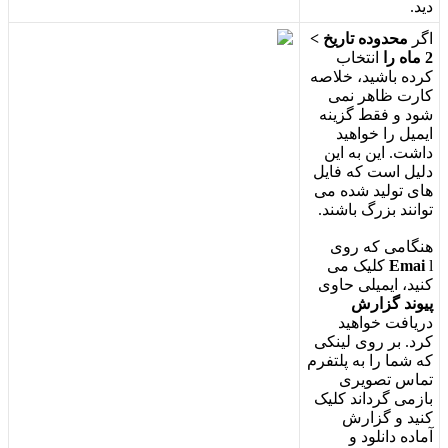
د
ی
د
.
ا
گ
ر
م
ح
د
و
د
ه
ت
ا
ر
ی
خ
>
2
م
ا
ه
ر
ا
ا
ن
ت
خ
ا
ب
ک
ر
د
ه
ب
ا
ش
ی
د
،
خ
ل
ص
ه
ک
ا
ر
ت
ظ
ا
ه
ر
ن
م
ی
ش
و
د
و
ف
ق
ط
گ
ز
ی
ن
ه
ا
ی
م
ی
ل
ر
ا
خ
و
ا
ه
ی
د
د
ا
ش
ت
.
ا
ی
ن
ب
ه
ا
ی
ن
د
ل
ی
ل
ا
س
ت
ک
ه
ف
ا
ی
ل
ه
ا
ی
ت
و
ل
ی
د
ش
د
ه
م
ی
ت
و
ا
ن
ن
د
ب
ز
ر
گ
ب
ا
ش
ن
د
.
ه
ن
گ
ا
م
ی
ک
ه
ر
و
ی
l
Emai
ک
ل
ی
ک
م
ی
ک
ن
ی
د
،
ا
ی
م
ی
ل
ی
ح
ا
و
ی
پ
ی
و
ن
د
گ
ز
ا
ر
ش
د
ر
ی
ا
ف
ت
خ
و
ا
ه
ی
د
ک
ر
د
.
ب
ر
ر
و
ی
ل
ی
ن
ک
ی
ک
ه
ش
م
ا
ر
ا
ب
ه
پ
ل
ت
ف
ر
م
ت
م
ا
س
ت
ص
و
ی
ر
ی
ب
ا
ز
م
ی
گ
ر
د
ا
ن
د
ک
ل
ی
ک
ک
ن
ی
د
و
گ
ز
ا
ر
ش
آ
م
ا
د
ه
د
ا
ن
ل
و
د
و