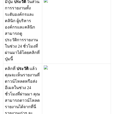
ม
ป
ม
ป
ร
ะ
ว
ต
ใ
น
ส
ว
น
ก
า
ร
ร
า
ย
ง
า
น
ท
ง
ร
ะ
ด
บ
อ
ง
ค
ก
ร
แ
ล
ะ
ค
ล
น
ก
ผ
บ
ร
ห
า
ร
อ
ง
ค
ก
ร
แ
ล
ะ
ค
ล
น
ก
ส
า
ม
า
ร
ถ
ด
ป
ร
ะ
ว
ต
ก
า
ร
ร
า
ย
ง
า
น
ใ
น
ช
ว
ง
24
ช
ว
โ
ม
ง
ท
ผ
า
น
ม
า
ไ
ด
โ
ด
ย
ค
ล
ก
ท
ป
ม
น
ค
ล
ก
ท
ป
ร
ะ
ว
ต
แ
ล
ว
ค
ณ
จ
ะ
เ
ห
น
ร
า
ย
ง
า
น
ท
ด
า
ว
น
โ
ห
ล
ด
ห
ร
อ
ส
ง
อ
เ
ม
ล
ใ
น
ช
ว
ง
24
ช
ว
โ
ม
ง
ท
ผ
า
น
ม
า
ค
ณ
ส
า
ม
า
ร
ถ
ด
า
ว
น
โ
ห
ล
ด
ร
า
ย
ง
า
น
ไ
ด
จ
า
ก
ท
น
ร
า
ย
ง
า
น
เ
ก
า
ๆ
จ
ะ