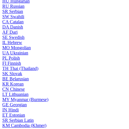
HU
Hungarian
RU
Russian
SR
Serbian
SW
Swahili
CA
Catalan
DA
Danish
AF
Dari
SE
Swedish
IL
Hebrew
MO
Mongolian
UA
Ukrainian
PL
Polish
FI
Finnish
TH
Thai (Thailand)
SK
Slovak
BE
Belarusian
KR
Korean
CN
Chinese
LT
Lithuanian
MY
Myanmar (Burmese)
GE
Georgian
IN
Hindi
ET
Estonian
SR
Serbian Latin
KM
Cambodia (Khmer)