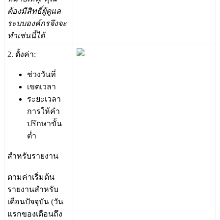
ต
อ
ง
ม
ส
ท
ธ
ผ
ด
แ
ล
ร
ะ
บ
บ
อ
ง
ค
ก
ร
จ
ง
จ
ะ
ท
เ
ช
น
น
ไ
ด
2
.
ต
ง
ค
า
:
ช
ว
ง
ว
น
ท
เ
ข
ต
เ
ว
ล
า
ร
ะ
ย
ะ
เ
ว
ล
า
ก
า
ร
ใ
ห
ค
ป
ร
ก
ษ
า
ข
น
ต
ส
ห
ร
บ
ร
า
ย
ง
า
น
ต
า
ม
ค
า
เ
ร
ม
ต
น
ร
า
ย
ง
า
น
ส
ห
ร
บ
เ
ด
อ
น
ป
จ
จ
บ
น
(
ว
น
แ
ร
ก
ข
อ
ง
เ
ด
อ
น
ถ
ง