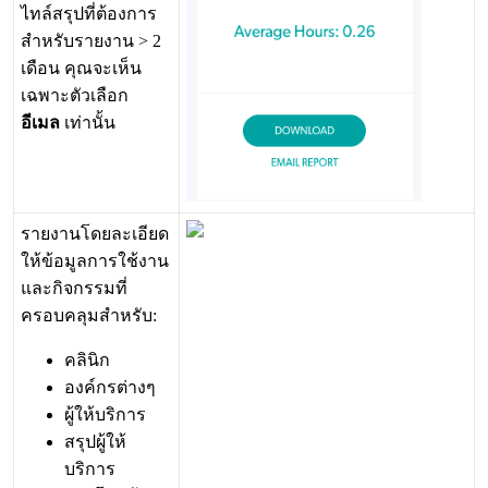
ไ
ท
ล
ส
ร
ป
ท
ต
อ
ง
ก
า
ร
ส
ห
ร
บ
ร
า
ย
ง
า
น
>
2
เ
ด
อ
น
ค
ณ
จ
ะ
เ
ห
น
เ
ฉ
พ
า
ะ
ต
ว
เ
ล
อ
ก
อ
เ
ม
ล
เ
ท
า
น
น
ร
า
ย
ง
า
น
โ
ด
ย
ล
ะ
เ
อ
ย
ด
ใ
ห
ข
อ
ม
ล
ก
า
ร
ใ
ช
ง
า
น
แ
ล
ะ
ก
จ
ก
ร
ร
ม
ท
ค
ร
อ
บ
ค
ล
ม
ส
ห
ร
บ
:
ค
ล
น
ก
อ
ง
ค
ก
ร
ต
า
ง
ๆ
ผ
ใ
ห
บ
ร
ก
า
ร
ส
ร
ป
ผ
ใ
ห
บ
ร
ก
า
ร