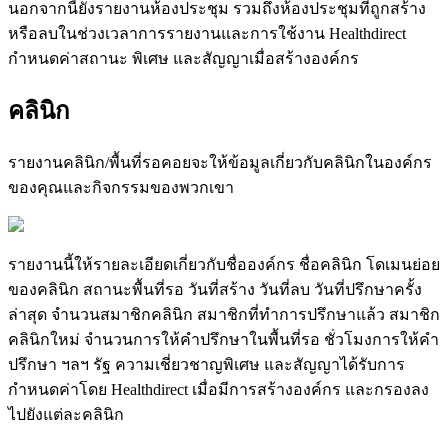
น
อ
ก
จ
า
ก
น
ย
ง
ร
า
ย
ง
า
น
ห
อ
ง
ป
ร
ะ
ช
ม
ร
ว
ม
ถ
ง
ห
อ
ง
ป
ร
ะ
ช
ม
ท
ถ
ก
ส
ร
า
ง
ห
ร
อ
ล
บ
ใ
น
ช
ว
ง
เ
ว
ล
า
ก
า
ร
ร
า
ย
ง
า
น
แ
ล
ะ
ก
า
ร
ใ
ช
ง
า
น
Healthdirect
ก
ห
น
ด
ค
า
ส
ถ
า
น
ะ
พ
เ
ศ
ษ
แ
ล
ะ
ส
ญ
ญ
า
เ
ม
อ
ส
ร
า
ง
อ
ง
ค
ก
ร
ค
ล
น
ก
ร
า
ย
ง
า
น
ค
ล
น
ก
/
พ
น
ท
ร
อ
ค
อ
ย
จ
ะ
ใ
ห
ข
อ
ม
ล
เ
ก
ย
ว
ก
บ
ค
ล
น
ก
ใ
น
อ
ง
ค
ก
ร
ข
อ
ง
ค
ณ
แ
ล
ะ
ก
จ
ก
ร
ร
ม
ข
อ
ง
พ
ว
ก
เ
ข
า
ร
า
ย
ง
า
น
น
ใ
ห
ร
า
ย
ล
ะ
เ
อ
ย
ด
เ
ก
ย
ว
ก
บ
ช
อ
อ
ง
ค
ก
ร
ช
อ
ค
ล
น
ก
โ
ด
เ
ม
น
ย
อ
ย
ข
อ
ง
ค
ล
น
ก
ส
ถ
า
น
ะ
พ
น
ท
ร
อ
ว
น
ท
ส
ร
า
ง
ว
น
ท
ล
บ
ว
น
ท
ป
ร
ก
ษ
า
ค
ร
ง
ล
า
ส
ด
จ
น
ว
น
ส
ม
า
ช
ก
ค
ล
น
ก
ส
ม
า
ช
ก
ท
ท
ก
า
ร
ป
ร
ก
ษ
า
แ
ล
ว
ส
ม
า
ช
ก
ค
ล
น
ก
ใ
ห
ม
จ
น
ว
น
ก
า
ร
ใ
ห
ค
ป
ร
ก
ษ
า
ใ
น
พ
น
ท
ร
อ
ช
ว
โ
ม
ง
ก
า
ร
ใ
ห
ค
ป
ร
ก
ษ
า
ฯ
ล
ฯ
ร
ฐ
ค
ว
า
ม
เ
ช
ย
ว
ช
า
ญ
พ
เ
ศ
ษ
แ
ล
ะ
ส
ญ
ญ
า
ไ
ด
ร
บ
ก
า
ร
ก
ห
น
ด
ค
า
โ
ด
ย
Healthdirect
เ
ม
อ
ม
ก
า
ร
ส
ร
า
ง
อ
ง
ค
ก
ร
แ
ล
ะ
ก
ร
อ
ง
ล
ง
ไ
ป
ย
ง
แ
ต
ล
ะ
ค
ล
น
ก