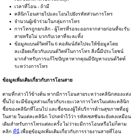
เ
ว
ล
า
ท
โ
อ
น
-
ถ
า
ม
ค
ล
น
ก
โ
อ
น
ส
า
ย
ไ
ป
แ
ล
ะ
โ
อ
น
ไ
ป
ย
ง
ร
ห
ส
ส
ว
น
ก
า
ร
โ
ท
ร
จ
น
ว
น
ผ
เ
ข
า
ร
ว
ม
ใ
น
ก
ล
ม
ก
า
ร
โ
ท
ร
ก
า
ร
โ
ท
ร
ถ
ก
ย
ก
เ
ล
ก
-
ผ
โ
ท
ร
ท
ร
อ
จ
ะ
อ
อ
ก
จ
า
ก
ส
า
ย
ก
อ
น
ท
จ
ะ
ร
บ
ส
า
ย
ห
ร
อ
ไ
ม
บ
ว
ก
ก
บ
เ
ว
ล
า
ท
จ
ะ
ล
ะ
ท
ง
ข
อ
ม
ล
แ
บ
น
ด
ว
ด
ท
ใ
น
6
ค
อ
ล
ม
น
ถ
ด
ไ
ป
จ
ะ
ใ
ห
ข
อ
ม
ล
โ
ด
ย
ล
ะ
เ
อ
ย
ด
เ
ก
ย
ว
ก
บ
แ
บ
น
ด
ว
ด
ท
ใ
น
ก
า
ร
โ
ท
ร
ส
ง
น
ม
ป
ร
ะ
โ
ย
ช
น
ม
า
ก
ส
ห
ร
บ
ก
า
ร
แ
ก
ไ
ข
ป
ญ
ห
า
ห
า
ก
ค
ณ
ม
ป
ญ
ห
า
แ
บ
น
ด
ว
ด
ท
ร
ะ
ห
ว
า
ง
ก
า
ร
โ
ท
ร
ข
อ
ม
ล
เ
พ
ม
เ
ต
ม
เ
ก
ย
ว
ก
บ
ก
า
ร
โ
อ
น
ส
า
ย
ต
า
ม
ท
ก
ล
า
ว
ไ
ว
ข
า
ง
ต
น
ห
า
ก
ม
ก
า
ร
โ
อ
น
ส
า
ย
ร
ะ
ห
ว
า
ง
ค
ล
น
ก
ส
อ
ง
แ
ห
ง
ข
น
ไ
ป
จ
ะ
ม
ข
อ
ม
ล
ส
ว
น
เ
ก
ย
ว
ก
บ
ร
ะ
ย
ะ
เ
ว
ล
า
ก
า
ร
โ
ท
ร
ใ
น
แ
ต
ล
ะ
ค
ล
น
ก
ช
อ
ข
อ
ง
ค
ล
น
ก
ท
โ
อ
น
ไ
ป
แ
ล
ะ
ช
อ
ข
อ
ง
ผ
ใ
ห
บ
ร
ก
า
ร
ด
า
น
ส
ข
ภ
า
พ
ท
อ
ย
ใ
น
ส
า
ย
ใ
น
แ
ต
ล
ะ
ค
ล
น
ก
โ
ป
ร
ด
จ
ไ
ว
ว
า
ร
ห
ส
เ
ซ
ส
ช
น
จ
ะ
ย
ง
ค
ง
เ
ห
ม
อ
น
เ
ด
ม
ส
ห
ร
บ
ก
า
ร
โ
ท
ร
แ
ต
ล
ะ
ค
ร
ง
ไ
ม
ว
า
จ
ะ
ม
ก
า
ร
โ
อ
น
ห
ร
อ
ไ
ม
ก
ต
า
ม
ค
ล
ก
ท
น
เ
พ
อ
ด
ข
อ
ม
ล
เ
พ
ม
เ
ต
ม
เ
ก
ย
ว
ก
บ
ก
า
ร
ร
า
ย
ง
า
น
ส
า
ย
ท
โ
อ
น