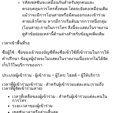
ร
ห
ส
เ
ซ
ส
ช
น
จ
ะ
เ
ห
ม
อ
น
ก
น
ส
ห
ร
บ
ท
ก
ค
น
แ
ล
ะ
ค
ร
อ
บ
ค
ล
ม
ก
า
ร
โ
ท
ร
ท
ง
ห
ม
ด
โ
ด
ย
จ
ะ
ย
ง
ค
ง
เ
ห
ม
อ
น
เ
ด
ม
แ
ม
ว
า
จ
ะ
ม
ก
า
ร
โ
อ
น
ส
า
ย
ห
ร
อ
ม
ค
น
อ
อ
ก
แ
ล
ะ
เ
ข
า
ร
ว
ม
ส
า
ย
แ
ล
ว
ก
ต
า
ม
ห
า
ก
ม
ก
า
ร
เ
ร
ม
ต
น
ม
า
ก
ก
ว
า
ห
น
ง
ก
ล
ม
(
โ
อ
น
ส
า
ย
)
ภ
า
ย
ใ
น
ก
า
ร
โ
ท
ร
ส
ง
น
จ
ะ
แ
ส
ด
ง
ใ
น
ร
า
ย
ง
า
น
ด
ห
ว
ข
อ
ย
อ
ย
เ
ห
ล
า
น
ด
า
น
ล
า
ง
ส
ห
ร
บ
ข
อ
ม
ล
เ
พ
ม
เ
ต
ม
เ
ว
ล
า
เ
ข
า
พ
น
ท
ร
อ
ช
อ
ผ
ใ
ช
-
ช
อ
ข
อ
ง
เ
จ
า
ข
อ
ง
บ
ญ
ช
ท
ล
ง
ช
อ
เ
ข
า
ใ
ช
ท
เ
ข
า
ร
ว
ม
ใ
น
ก
า
ร
ใ
ห
ค
ป
ร
ก
ษ
า
ข
อ
ม
ล
ผ
ป
ว
ย
จ
ะ
ไ
ม
แ
ส
ด
ง
ใ
น
ร
า
ย
ง
า
น
เ
น
อ
ง
จ
า
ก
ไ
ม
ไ
ด
จ
ด
เ
ก
บ
ไ
ว
ใ
น
บ
ร
ก
า
ร
ข
อ
ง
เ
ร
า
ป
ร
ะ
เ
ภ
ท
ผ
เ
ข
า
ร
ว
ม
-
ผ
เ
ข
า
ร
ว
ม
=
ผ
โ
ท
ร
/
โ
ฮ
ส
ต
=
ผ
ใ
ห
บ
ร
ก
า
ร
เ
ว
ล
า
ท
ผ
เ
ข
า
ร
ว
ม
เ
ข
า
ร
ว
ม
-
ส
ห
ร
บ
ผ
เ
ข
า
ร
ว
ม
แ
ต
ล
ะ
ค
น
(
ร
ว
ม
ถ
ง
เ
ว
ล
า
ท
ผ
จ
ด
เ
ข
า
ร
ว
ม
ส
า
ย
)
เ
ว
ล
า
ท
เ
ห
ล
อ
ข
อ
ง
ผ
เ
ข
า
ร
ว
ม
-
ส
ห
ร
บ
ผ
เ
ข
า
ร
ว
ม
แ
ต
ล
ะ
ค
น
ใ
น
ก
า
ร
โ
ท
ร
ร
ะ
ย
ะ
เ
ว
ล
า
ข
อ
ง
ผ
เ
ข
า
ร
ว
ม
เ
ซ
ส
ช
น
เ
ว
ล
า
ห
ร
อ
ส
ว
น
ส
น
ส
ด