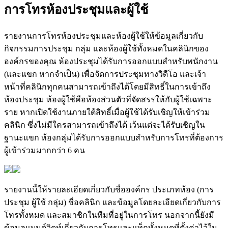
ก
า
ร
โ
ท
ร
ห
อ
ง
ป
ร
ะ
ช
ม
แ
ล
ะ
ผ
ใ
ช
ร
า
ย
ง
า
น
ก
า
ร
โ
ท
ร
ห
อ
ง
ป
ร
ะ
ช
ม
แ
ล
ะ
ห
อ
ง
ผ
ใ
ช
ใ
ห
ข
อ
ม
ล
เ
ก
ย
ว
ก
บ
ก
จ
ก
ร
ร
ม
ก
า
ร
ป
ร
ะ
ช
ม
ก
ล
ม
แ
ล
ะ
ห
อ
ง
ผ
ใ
ช
ท
ง
ห
ม
ด
ใ
น
ค
ล
น
ก
ข
อ
ง
อ
ง
ค
ก
ร
ข
อ
ง
ค
ณ
ห
อ
ง
ป
ร
ะ
ช
ม
ไ
ด
ร
บ
ก
า
ร
อ
อ
ก
แ
บ
บ
ส
ห
ร
บ
พ
น
ก
ง
า
น
(
แ
ล
ะ
แ
ข
ก
ห
า
ก
จ
เ
ป
น
)
เ
พ
อ
จ
ด
ก
า
ร
ป
ร
ะ
ช
ม
ท
า
ง
ว
ด
โ
อ
แ
ล
ะ
เ
จ
า
ห
น
า
ท
ค
ล
น
ก
ท
ก
ค
น
ส
า
ม
า
ร
ถ
เ
ข
า
ถ
ง
ไ
ด
โ
ด
ย
ม
ส
ท
ธ
ใ
น
ก
า
ร
เ
ข
า
ถ
ง
ห
อ
ง
ป
ร
ะ
ช
ม
ห
อ
ง
ผ
ใ
ช
ค
อ
ห
อ
ง
ส
ว
น
ต
ว
ท
จ
ด
ส
ร
ร
ใ
ห
ก
บ
ผ
ใ
ช
เ
ฉ
พ
า
ะ
ร
า
ย
ห
า
ก
เ
ป
ด
ใ
ช
ง
า
น
ภ
า
ย
ใ
ต
ส
ท
ธ
เ
ม
อ
ผ
ใ
ช
ไ
ด
ร
บ
เ
ช
ญ
ใ
ห
เ
ข
า
ร
ว
ม
ค
ล
น
ก
ซ
ง
ไ
ม
ม
ใ
ค
ร
ส
า
ม
า
ร
ถ
เ
ข
า
ถ
ง
ไ
ด
เ
ว
น
แ
ต
จ
ะ
ไ
ด
ร
บ
เ
ช
ญ
ใ
น
ฐ
า
น
ะ
แ
ข
ก
ห
อ
ง
ก
ล
ม
ไ
ด
ร
บ
ก
า
ร
อ
อ
ก
แ
บ
บ
ส
ห
ร
บ
ก
า
ร
โ
ท
ร
ท
ต
อ
ง
ก
า
ร
ผ
เ
ข
า
ร
ว
ม
ม
า
ก
ก
ว
า
6
ค
น
ร
า
ย
ง
า
น
น
ใ
ห
ร
า
ย
ล
ะ
เ
อ
ย
ด
เ
ก
ย
ว
ก
บ
ช
อ
อ
ง
ค
ก
ร
ป
ร
ะ
เ
ภ
ท
ห
อ
ง
(
ก
า
ร
ป
ร
ะ
ช
ม
ผ
ใ
ช
ก
ล
ม
)
ช
อ
ค
ล
น
ก
แ
ล
ะ
ข
อ
ม
ล
โ
ด
ย
ล
ะ
เ
อ
ย
ด
เ
ก
ย
ว
ก
บ
ก
า
ร
โ
ท
ร
ท
ง
ห
ม
ด
แ
ล
ะ
ส
ม
า
ช
ก
ใ
น
ท
ม
ท
อ
ย
ใ
น
ก
า
ร
โ
ท
ร
น
อ
ก
จ
า
ก
น
ย
ง
ม
ข
อ
ม
ล
แ
บ
น
ด
ว
ด
ท
เ
ก
ย
ว
ก
บ
ก
า
ร
โ
ท
ร
แ
ล
ะ
แ
ท
ก
ท
ง
ห
ม
ด
ท
ต
ง
ค
า
ไ
ว
ใ
น