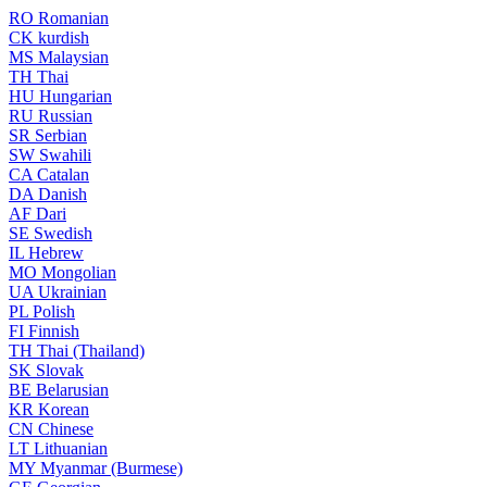
RO
Romanian
CK
kurdish
MS
Malaysian
TH
Thai
HU
Hungarian
RU
Russian
SR
Serbian
SW
Swahili
CA
Catalan
DA
Danish
AF
Dari
SE
Swedish
IL
Hebrew
MO
Mongolian
UA
Ukrainian
PL
Polish
FI
Finnish
TH
Thai (Thailand)
SK
Slovak
BE
Belarusian
KR
Korean
CN
Chinese
LT
Lithuanian
MY
Myanmar (Burmese)