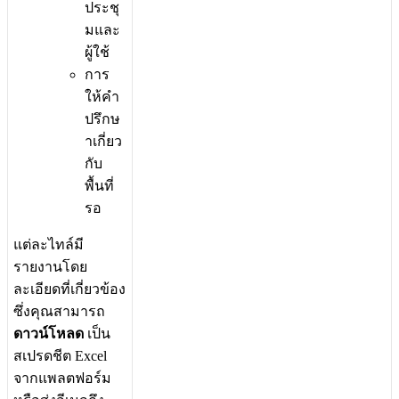
ป
ร
ะ
ช
ม
แ
ล
ะ
ผ
ใ
ช
ก
า
ร
ใ
ห
ค
ป
ร
ก
ษ
า
เ
ก
ย
ว
ก
บ
พ
น
ท
ร
อ
แ
ต
ล
ะ
ไ
ท
ล
ม
ร
า
ย
ง
า
น
โ
ด
ย
ล
ะ
เ
อ
ย
ด
ท
เ
ก
ย
ว
ข
อ
ง
ซ
ง
ค
ณ
ส
า
ม
า
ร
ถ
ด
า
ว
น
โ
ห
ล
ด
เ
ป
น
ส
เ
ป
ร
ด
ช
ต
Excel
จ
า
ก
แ
พ
ล
ต
ฟ
อ
ร
ม