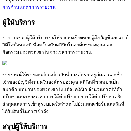
ก
า
ร
ก
ห
น
ด
ค
า
ก
า
ร
ร
า
ย
ง
า
น
ผ
ใ
ห
บ
ร
ก
า
ร
ร
า
ย
ง
า
น
ข
อ
ง
ผ
ใ
ห
บ
ร
ก
า
ร
จ
ะ
ใ
ห
ร
า
ย
ล
ะ
เ
อ
ย
ด
ข
อ
ง
ผ
ถ
อ
บ
ญ
ช
แ
ฮ
ง
เ
อ
า
ท
ว
ด
โ
อ
ท
ง
ห
ม
ด
ท
เ
ช
อ
ม
โ
ย
ง
ก
บ
ค
ล
น
ก
ใ
น
อ
ง
ค
ก
ร
ข
อ
ง
ค
ณ
แ
ล
ะ
ก
จ
ก
ร
ร
ม
ข
อ
ง
พ
ว
ก
เ
ข
า
ใ
น
ช
ว
ง
เ
ว
ล
า
ก
า
ร
ร
า
ย
ง
า
น
ร
า
ย
ง
า
น
น
ใ
ห
ร
า
ย
ล
ะ
เ
อ
ย
ด
เ
ก
ย
ว
ก
บ
ช
อ
อ
ง
ค
ก
ร
ท
อ
ย
อ
เ
ม
ล
แ
ล
ะ
ช
อ
เ
จ
า
ข
อ
ง
บ
ญ
ช
ท
ง
ห
ม
ด
ใ
น
อ
ง
ค
ก
ร
ข
อ
ง
ค
ณ
ค
ล
น
ก
ท
พ
ว
ก
เ
ข
า
เ
ป
น
ส
ม
า
ช
ก
บ
ท
บ
า
ท
ข
อ
ง
พ
ว
ก
เ
ข
า
ใ
น
แ
ต
ล
ะ
ค
ล
น
ก
จ
น
ว
น
ก
า
ร
ใ
ห
ค
ป
ร
ก
ษ
า
แ
ล
ะ
ร
ะ
ย
ะ
เ
ว
ล
า
ก
า
ร
ใ
ห
ค
ป
ร
ก
ษ
า
ก
า
ร
ใ
ห
ค
ป
ร
ก
ษ
า
ค
ร
ง
ล
า
ส
ด
แ
ล
ะ
ก
า
ร
เ
ข
า
ส
ร
ะ
บ
บ
ค
ร
ง
ล
า
ส
ด
ไ
ป
ย
ง
แ
พ
ล
ต
ฟ
อ
ร
ม
แ
ล
ะ
ว
น
ท
ไ
ด
ร
บ
ส
ท
ธ
ใ
น
ก
า
ร
เ
ข
า
ถ
ง
ส
ร
ป
ผ
ใ
ห
บ
ร
ก
า
ร