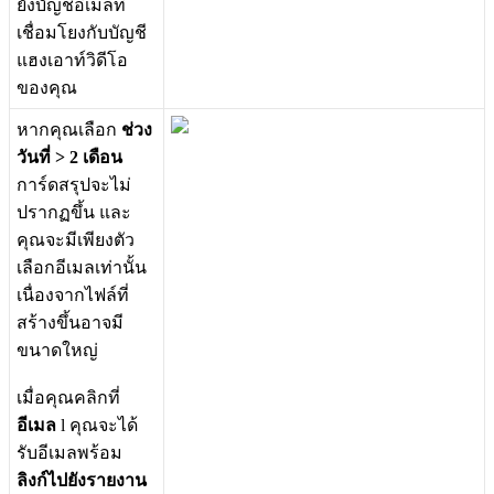
ย
ง
บ
ญ
ช
อ
เ
ม
ล
ท
เ
ช
อ
ม
โ
ย
ง
ก
บ
บ
ญ
ช
แ
ฮ
ง
เ
อ
า
ท
ว
ด
โ
อ
ข
อ
ง
ค
ณ
ห
า
ก
ค
ณ
เ
ล
อ
ก
ช
ว
ง
ว
น
ท
>
2
เ
ด
อ
น
ก
า
ร
ด
ส
ร
ป
จ
ะ
ไ
ม
ป
ร
า
ก
ฏ
ข
น
แ
ล
ะ
ค
ณ
จ
ะ
ม
เ
พ
ย
ง
ต
ว
เ
ล
อ
ก
อ
เ
ม
ล
เ
ท
า
น
น
เ
น
อ
ง
จ
า
ก
ไ
ฟ
ล
ท
ส
ร
า
ง
ข
น
อ
า
จ
ม
ข
น
า
ด
ใ
ห
ญ
เ
ม
อ
ค
ณ
ค
ล
ก
ท
อ
เ
ม
ล
l
ค
ณ
จ
ะ
ไ
ด
ร
บ
อ
เ
ม
ล
พ
ร
อ
ม
ล
ง
ก
ไ
ป
ย
ง
ร
า
ย
ง
า
น