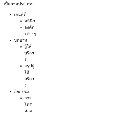
เ
ป
น
ส
า
ม
ป
ร
ะ
เ
ภ
ท
:
เ
อ
น
ท
ต
ค
ล
น
ก
อ
ง
ค
ก
ร
ต
า
ง
ๆ
บ
ท
บ
า
ท
ผ
ใ
ห
บ
ร
ก
า
ร
ส
ร
ป
ผ
ใ
ห
บ
ร
ก
า
ร
ก
จ
ก
ร
ร
ม
ก
า
ร
โ
ท
ร
ห
อ
ง