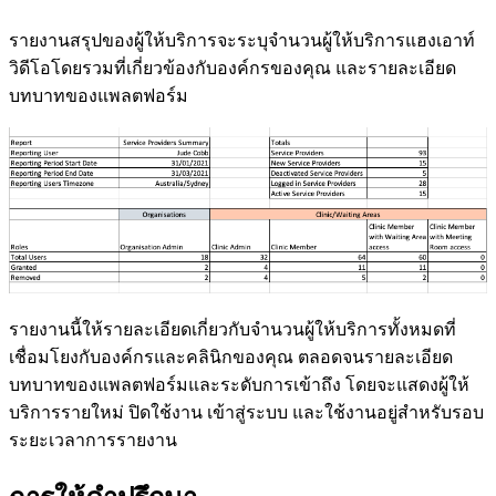
ร
า
ย
ง
า
น
ส
ร
ป
ข
อ
ง
ผ
ใ
ห
บ
ร
ก
า
ร
จ
ะ
ร
ะ
บ
จ
น
ว
น
ผ
ใ
ห
บ
ร
ก
า
ร
แ
ฮ
ง
เ
อ
า
ท
ว
ด
โ
อ
โ
ด
ย
ร
ว
ม
ท
เ
ก
ย
ว
ข
อ
ง
ก
บ
อ
ง
ค
ก
ร
ข
อ
ง
ค
ณ
แ
ล
ะ
ร
า
ย
ล
ะ
เ
อ
ย
ด
บ
ท
บ
า
ท
ข
อ
ง
แ
พ
ล
ต
ฟ
อ
ร
ม
ร
า
ย
ง
า
น
น
ใ
ห
ร
า
ย
ล
ะ
เ
อ
ย
ด
เ
ก
ย
ว
ก
บ
จ
น
ว
น
ผ
ใ
ห
บ
ร
ก
า
ร
ท
ง
ห
ม
ด
ท
เ
ช
อ
ม
โ
ย
ง
ก
บ
อ
ง
ค
ก
ร
แ
ล
ะ
ค
ล
น
ก
ข
อ
ง
ค
ณ
ต
ล
อ
ด
จ
น
ร
า
ย
ล
ะ
เ
อ
ย
ด
บ
ท
บ
า
ท
ข
อ
ง
แ
พ
ล
ต
ฟ
อ
ร
ม
แ
ล
ะ
ร
ะ
ด
บ
ก
า
ร
เ
ข
า
ถ
ง
โ
ด
ย
จ
ะ
แ
ส
ด
ง
ผ
ใ
ห
บ
ร
ก
า
ร
ร
า
ย
ใ
ห
ม
ป
ด
ใ
ช
ง
า
น
เ
ข
า
ส
ร
ะ
บ
บ
แ
ล
ะ
ใ
ช
ง
า
น
อ
ย
ส
ห
ร
บ
ร
อ
บ
ร
ะ
ย
ะ
เ
ว
ล
า
ก
า
ร
ร
า
ย
ง
า
น