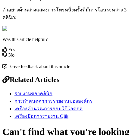
ต
ว
อ
ย
า
ง
ด
า
น
ล
า
ง
แ
ส
ด
ง
ก
า
ร
โ
ท
ร
ห
น
ง
ค
ร
ง
ท
ม
ก
า
ร
โ
อ
น
ร
ะ
ห
ว
า
ง
3
ค
ล
น
ก
:
Was this article helpful?
Yes
No
Give feedback about this article
Related Articles
รายงานของคลินิก
การกำหนดค่าการรายงานขององค์กร
เครื่องคำนวณการออมวิดีโอคอล
เครื่องมือการรายงาน Qlik
Can't find what you're looking