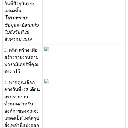
ว
น
ท
ป
จ
จ
บ
น
)
จ
ะ
แ
ส
ด
ง
ข
น
โ
ป
ร
ด
ท
ร
า
บ
:
ข
อ
ม
ล
จ
ะ
ย
อ
น
ก
ล
บ
ไ
ป
ถ
ง
ว
น
ท
28
ส
ง
ห
า
ค
ม
2019
3
.
ค
ล
ก
ส
ร
า
ง
เ
พ
อ
ส
ร
า
ง
ร
า
ย
ง
า
น
ต
า
ม
พ
า
ร
า
ม
เ
ต
อ
ร
ท
ค
ณ
ต
ง
ค
า
ไ
ว
4
.
ห
า
ก
ค
ณ
เ
ล
อ
ก
ช
ว
ง
ว
น
ท
<
2
เ
ด
อ
น
ส
ร
ป
ร
า
ย
ง
า
น
ท
ง
ห
ม
ด
ส
ห
ร
บ
อ
ง
ค
ก
ร
ข
อ
ง
ค
ณ
จ
ะ
แ
ส
ด
ง
เ
ป
น
ไ
ท
ล
ส
ร
ป
ส
ง
เ
ห
ล
า
น
แ
บ
ง
อ
อ
ก