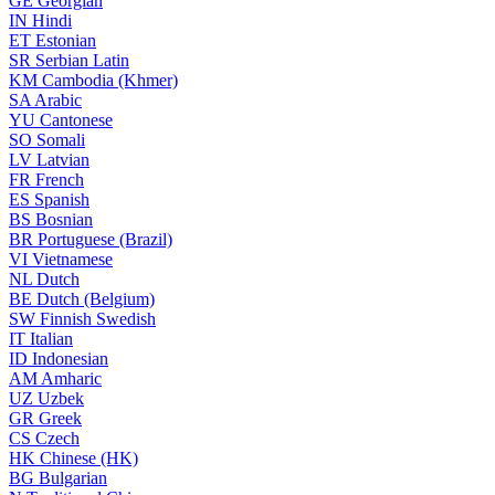
GE
Georgian
IN
Hindi
ET
Estonian
SR
Serbian Latin
KM
Cambodia (Khmer)
SA
Arabic
YU
Cantonese
SO
Somali
LV
Latvian
FR
French
ES
Spanish
BS
Bosnian
BR
Portuguese (Brazil)
VI
Vietnamese
NL
Dutch
BE
Dutch (Belgium)
SW
Finnish Swedish
IT
Italian
ID
Indonesian
AM
Amharic
UZ
Uzbek
GR
Greek
CS
Czech
HK
Chinese (HK)
BG
Bulgarian