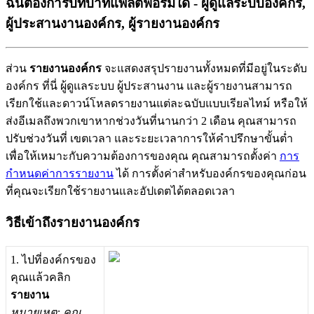
ฉันต้องการบทบาทแพลตฟอร์มใด - ผู้ดูแลระบบองค์กร,
ผู้ประสานงานองค์กร, ผู้รายงานองค์กร
ส
ว
น
ร
า
ย
ง
า
น
อ
ง
ค
ก
ร
จ
ะ
แ
ส
ด
ง
ส
ร
ป
ร
า
ย
ง
า
น
ท
ง
ห
ม
ด
ท
ม
อ
ย
ใ
น
ร
ะ
ด
บ
อ
ง
ค
ก
ร
ท
น
ผ
ด
แ
ล
ร
ะ
บ
บ
ผ
ป
ร
ะ
ส
า
น
ง
า
น
แ
ล
ะ
ผ
ร
า
ย
ง
า
น
ส
า
ม
า
ร
ถ
เ
ร
ย
ก
ใ
ช
แ
ล
ะ
ด
า
ว
น
โ
ห
ล
ด
ร
า
ย
ง
า
น
แ
ต
ล
ะ
ฉ
บ
บ
แ
บ
บ
เ
ร
ย
ล
ไ
ท
ม
ห
ร
อ
ใ
ห
ส
ง
อ
เ
ม
ล
ถ
ง
พ
ว
ก
เ
ข
า
ห
า
ก
ช
ว
ง
ว
น
ท
น
า
น
ก
ว
า
2
เ
ด
อ
น
ค
ณ
ส
า
ม
า
ร
ถ
ป
ร
บ
ช
ว
ง
ว
น
ท
เ
ข
ต
เ
ว
ล
า
แ
ล
ะ
ร
ะ
ย
ะ
เ
ว
ล
า
ก
า
ร
ใ
ห
ค
ป
ร
ก
ษ
า
ข
น
ต
เ
พ
อ
ใ
ห
เ
ห
ม
า
ะ
ก
บ
ค
ว
า
ม
ต
อ
ง
ก
า
ร
ข
อ
ง
ค
ณ
ค
ณ
ส
า
ม
า
ร
ถ
ต
ง
ค
า
ก
า
ร
ก
ห
น
ด
ค
า
ก
า
ร
ร
า
ย
ง
า
น
ไ
ด
ก
า
ร
ต
ง
ค
า
ส
ห
ร
บ
อ
ง
ค
ก
ร
ข
อ
ง
ค
ณ
ก
อ
น
ท
ค
ณ
จ
ะ
เ
ร
ย
ก
ใ
ช
ร
า
ย
ง
า
น
แ
ล
ะ
อ
ป
เ
ด
ต
ไ
ด
ต
ล
อ
ด
เ
ว
ล
า
ว
ธ
เ
ข
า
ถ
ง
ร
า
ย
ง
า
น
อ
ง
ค
ก
ร
1
.
ไ
ป
ท
อ
ง
ค
ก
ร
ข
อ
ง
ค
ณ
แ
ล
ว
ค
ล
ก
ร
า
ย
ง
า
น
ห
ม
า
ย
เ
ห
ต
:
ค
ณ