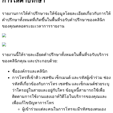
ก
า
ร
ใ
ห
ค
ป
ร
ก
ษ
า
ร
า
ย
ง
า
น
ก
า
ร
ใ
ห
ค
ป
ร
ก
ษ
า
จ
ะ
ใ
ห
ข
อ
ม
ล
โ
ด
ย
ล
ะ
เ
อ
ย
ด
เ
ก
ย
ว
ก
บ
ก
า
ร
ใ
ห
ค
ป
ร
ก
ษ
า
ท
ง
ห
ม
ด
ท
เ
ก
ด
ข
น
ใ
น
พ
น
ท
ร
อ
ร
บ
ค
ป
ร
ก
ษ
า
ข
อ
ง
ค
ล
น
ก
ข
อ
ง
ค
ณ
ต
ล
อ
ด
ร
ะ
ย
ะ
เ
ว
ล
า
ก
า
ร
ร
า
ย
ง
า
น
ร
า
ย
ง
า
น
น
ใ
ห
ร
า
ย
ล
ะ
เ
อ
ย
ด
ค
ป
ร
ก
ษ
า
ท
ง
ห
ม
ด
ใ
น
พ
น
ท
ร
อ
ร
บ
บ
ร
ก
า
ร
ข
อ
ง
ค
ล
น
ก
ค
ณ
แ
ล
ะ
ป
ร
ะ
ก
อ
บ
ด
ว
ย
:
ช
อ
อ
ง
ค
ก
ร
แ
ล
ะ
ค
ล
น
ก
ก
า
ร
โ
ท
ร
ท
เ
ข
า
ค
ว
เ
ซ
ส
ช
น
เ
ซ
ก
เ
ม
น
ต
แ
ล
ะ
ร
ห
ส
ผ
เ
ข
า
ร
ว
ม
ช
อ
ง
ร
ห
ส
ท
เ
ก
ย
ว
ข
อ
ง
ก
บ
ก
า
ร
โ
ท
ร
เ
ซ
ส
ช
น
แ
ล
ะ
เ
ซ
ก
เ
ม
น
ต
ช
ว
ย
ร
ะ
บ
ว
า
ใ
ค
ร
อ
ย
ใ
น
ส
า
ย
แ
ล
ะ
อ
ย
ก
บ
ใ
ค
ร
ข
อ
ม
ล
น
ส
า
ม
า
ร
ถ
ใ
ช
เ
พ
อ
ต
ด
ต
า
ม
ก
า
ร
ใ
ช
ง
า
น
แ
ฮ
ง
เ
อ
า
ท
ว
ด
โ
อ
ใ
น
บ
ร
ก
า
ร
ข
อ
ง
ค
ณ
แ
ล
ะ
เ
พ
อ
แ
ก
ไ
ข
ป
ญ
ห
า
ก
า
ร
โ
ท
ร
ผ
เ
ข
า
ร
ว
ม
แ
ต
ล
ะ
ค
น
ใ
น
ก
า
ร
โ
ท
ร
จ
ะ
ม
ร
ห
ส
ข
อ
ง
ต
น
เ
อ
ง