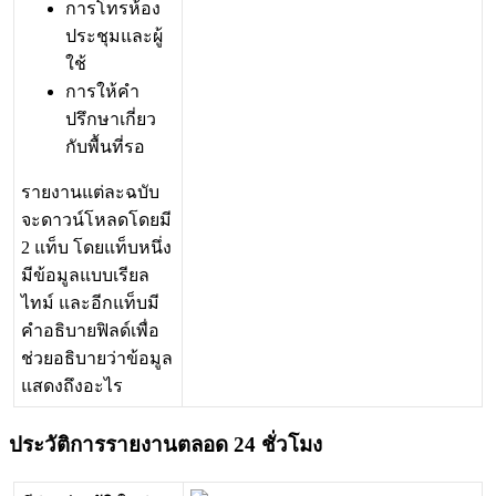
ก
า
ร
โ
ท
ร
ห
อ
ง
ป
ร
ะ
ช
ม
แ
ล
ะ
ผ
ใ
ช
ก
า
ร
ใ
ห
ค
ป
ร
ก
ษ
า
เ
ก
ย
ว
ก
บ
พ
น
ท
ร
อ
ร
า
ย
ง
า
น
แ
ต
ล
ะ
ฉ
บ
บ
จ
ะ
ด
า
ว
น
โ
ห
ล
ด
โ
ด
ย
ม
2
แ
ท
บ
โ
ด
ย
แ
ท
บ
ห
น
ง
ม
ข
อ
ม
ล
แ
บ
บ
เ
ร
ย
ล
ไ
ท
ม
แ
ล
ะ
อ
ก
แ
ท
บ
ม
ค
อ
ธ
บ
า
ย
ฟ
ล
ด
เ
พ
อ
ช
ว
ย
อ
ธ
บ
า
ย
ว
า
ข
อ
ม
ล
แ
ส
ด
ง
ถ
ง
อ
ะ
ไ
ร
ป
ร
ะ
ว
ต
ก
า
ร
ร
า
ย
ง
า
น
ต
ล
อ
ด
24
ช
ว
โ
ม
ง