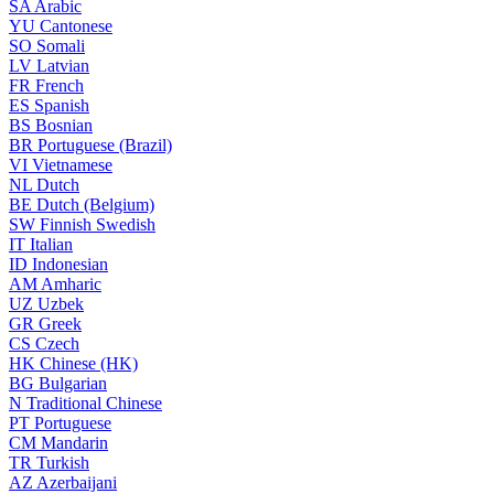
SA
Arabic
YU
Cantonese
SO
Somali
LV
Latvian
FR
French
ES
Spanish
BS
Bosnian
BR
Portuguese (Brazil)
VI
Vietnamese
NL
Dutch
BE
Dutch (Belgium)
SW
Finnish Swedish
IT
Italian
ID
Indonesian
AM
Amharic
UZ
Uzbek
GR
Greek
CS
Czech
HK
Chinese (HK)
BG
Bulgarian
N
Traditional Chinese
PT
Portuguese
CM
Mandarin
TR
Turkish
AZ
Azerbaijani