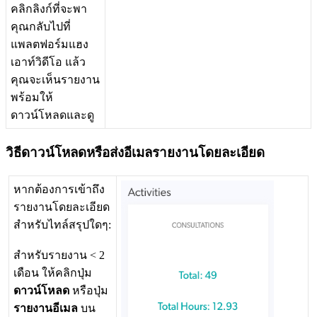
ค
ล
ก
ล
ง
ก
ท
จ
ะ
พ
า
ค
ณ
ก
ล
บ
ไ
ป
ท
แ
พ
ล
ต
ฟ
อ
ร
ม
แ
ฮ
ง
เ
อ
า
ท
ว
ด
โ
อ
แ
ล
ว
ค
ณ
จ
ะ
เ
ห
น
ร
า
ย
ง
า
น
พ
ร
อ
ม
ใ
ห
ด
า
ว
น
โ
ห
ล
ด
แ
ล
ะ
ด
ว
ธ
ด
า
ว
น
โ
ห
ล
ด
ห
ร
อ
ส
ง
อ
เ
ม
ล
ร
า
ย
ง
า
น
โ
ด
ย
ล
ะ
เ
อ
ย
ด
ห
า
ก
ต
อ
ง
ก
า
ร
เ
ข
า
ถ
ง
ร
า
ย
ง
า
น
โ
ด
ย
ล
ะ
เ
อ
ย
ด
ส
ห
ร
บ
ไ
ท
ล
ส
ร
ป
ใ
ด
ๆ
:
ส
ห
ร
บ
ร
า
ย
ง
า
น
<
2
เ
ด
อ
น
ใ
ห
ค
ล
ก
ป
ม
ด
า
ว
น
โ
ห
ล
ด
ห
ร
อ
ป
ม
ร
า
ย
ง
า
น
อ
เ
ม
ล
บ
น