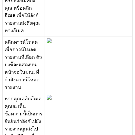
ห
ร
อ
ส
ง
อ
เ
ม
ล
ถ
ง
ค
ณ
ห
ร
อ
ค
ล
ก
อ
เ
ม
ล
เ
พ
อ
ใ
ห
ล
ง
ก
ร
า
ย
ง
า
น
ส
ง
ถ
ง
ค
ณ
ท
า
ง
อ
เ
ม
ล
ค
ล
ก
ด
า
ว
น
โ
ห
ล
ด
เ
พ
อ
ด
า
ว
น
โ
ห
ล
ด
ร
า
ย
ง
า
น
ท
เ
ล
อ
ก
ต
ว
บ
ง
ช
จ
ะ
แ
ส
ด
ง
บ
น
ห
น
า
จ
อ
ใ
น
ข
ณ
ะ
ท
ก
ล
ง
ด
า
ว
น
โ
ห
ล
ด
ร
า
ย
ง
า
น
ห
า
ก
ค
ณ
ค
ล
ก
อ
เ
ม
ล
ค
ณ
จ
ะ
เ
ห
น
ข
อ
ค
ว
า
ม
น
เ
ป
น
ก
า
ร
ย
น
ย
น
ว
า
ล
ง
ก
ไ
ป
ย
ง
ร
า
ย
ง
า
น
ถ
ก
ส
ง
ไ
ป