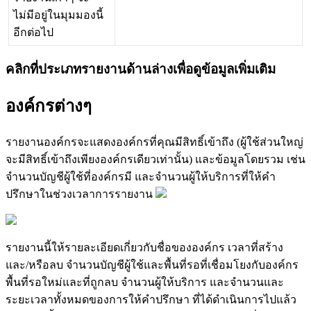
ไ
ม
ม
อ
ย
ใ
น
ม
ม
ม
อ
ง
น
อ
ก
ต
อ
ไ
ป
ค
ล
ก
ท
ป
ร
ะ
เ
ภ
ท
ร
า
ย
ง
า
น
ด
า
น
ล
า
ง
เ
พ
อ
ด
ข
อ
ม
ล
เ
พ
ม
เ
ต
ม
อ
ง
ค
ก
ร
ต
า
ง
ๆ
ร
า
ย
ง
า
น
อ
ง
ค
ก
ร
จ
ะ
แ
ส
ด
ง
อ
ง
ค
ก
ร
ท
ค
ณ
ม
ส
ท
ธ
เ
ข
า
ถ
ง
(
ผ
ใ
ช
ส
ว
น
ใ
ห
ญ
จ
ะ
ม
ส
ท
ธ
เ
ข
า
ถ
ง
เ
พ
ย
ง
อ
ง
ค
ก
ร
เ
ด
ย
ว
เ
ท
า
น
น
)
แ
ล
ะ
ข
อ
ม
ล
โ
ด
ย
ร
ว
ม
เ
ช
น
จ
น
ว
น
บ
ญ
ช
ผ
ใ
ช
ท
อ
ง
ค
ก
ร
ม
แ
ล
ะ
จ
น
ว
น
ผ
ใ
ห
บ
ร
ก
า
ร
ท
ใ
ห
ค
ป
ร
ก
ษ
า
ใ
น
ช
ว
ง
เ
ว
ล
า
ก
า
ร
ร
า
ย
ง
า
น
ร
า
ย
ง
า
น
น
ใ
ห
ร
า
ย
ล
ะ
เ
อ
ย
ด
เ
ก
ย
ว
ก
บ
ช
อ
ข
อ
ง
อ
ง
ค
ก
ร
เ
ว
ล
า
ท
ส
ร
า
ง
แ
ล
ะ
/
ห
ร
อ
ล
บ
จ
น
ว
น
บ
ญ
ช
ผ
ใ
ช
แ
ล
ะ
พ
น
ท
ร
อ
ท
เ
ช
อ
ม
โ
ย
ง
ก
บ
อ
ง
ค
ก
ร
พ
น
ท
ร
อ
ใ
ห
ม
แ
ล
ะ
ท
ถ
ก
ล
บ
จ
น
ว
น
ผ
ใ
ห
บ
ร
ก
า
ร
แ
ล
ะ
จ
น
ว
น
แ
ล
ะ
ร
ะ
ย
ะ
เ
ว
ล
า
ท
ง
ห
ม
ด
ข
อ
ง
ก
า
ร
ใ
ห
ค
ป
ร
ก
ษ
า
ท
ไ
ด
ด
เ
น
น
ก
า
ร
ไ
ป
แ
ล
ว