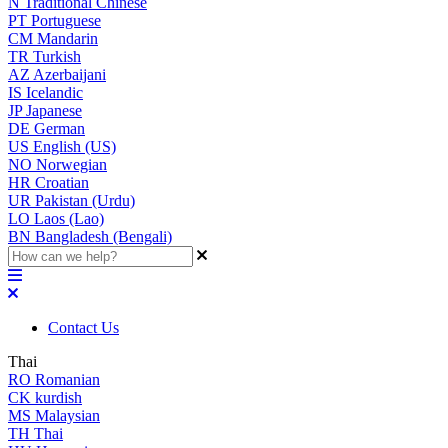
N
Traditional Chinese
PT
Portuguese
CM
Mandarin
TR
Turkish
AZ
Azerbaijani
IS
Icelandic
JP
Japanese
DE
German
US
English (US)
NO
Norwegian
HR
Croatian
UR
Pakistan (Urdu)
LO
Laos (Lao)
BN
Bangladesh (Bengali)
Contact Us
Thai
RO
Romanian
CK
kurdish
MS
Malaysian
TH
Thai