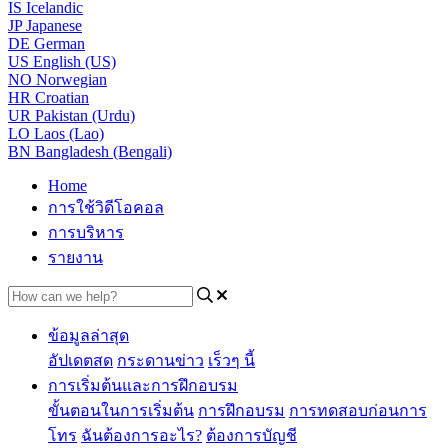
IS
Icelandic
JP
Japanese
DE
German
US
English (US)
NO
Norwegian
HR
Croatian
UR
Pakistan (Urdu)
LO
Laos (Lao)
BN
Bangladesh (Bengali)
Home
การใช้วิดีโอคอล
การบริหาร
รายงาน
ข้อมูลล่าสุด
อัปเดตสด
กระดานข่าว
เร็วๆ นี้
การเริ่มต้นและการฝึกอบรม
ขั้นตอนในการเริ่มต้น
การฝึกอบรม
การทดสอบก่อนการ
โทร
ฉันต้องการอะไร?
ต้องการบัญชี